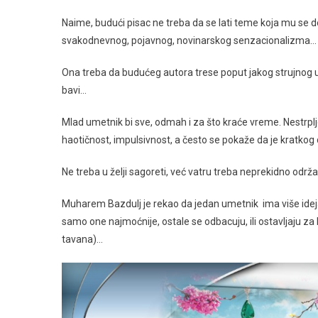
Naime, budući pisac ne treba da se lati teme koja mu se 
svakodnevnog, pojavnog, novinarskog senzacionalizma…
Ona treba da budućeg autora trese poput jakog strujnog 
bavi…
Mlad umetnik bi sve, odmah i za što kraće vreme. Nestrpljen
haotičnost, impulsivnost, a često se pokaže da je kratkog
Ne treba u želji sagoreti, već vatru treba neprekidno održ
Muharem Bazdulj je rekao da jedan umetnik ima više ideja 
samo one najmoćnije, ostale se odbacuju, ili ostavljaju za
tavana)…