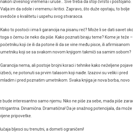
nakon izvesnog vremena i uruše… Sve treba da stoji čvrsto i postojano.
Valja im da odole i vremenu i kritici. Zapravo, što duže opstaju, to bolje
svedoče o kvalitetu i uspehu svog stvaraoca.
Kako to postoći i ima li garancija na pisanu reč? Može li se dati savet ok
toga o čemu će neko da piše. Kako poznati biraju teme? Kome je teže –
početniku koji će ili da potone ili da se vine među pisce, ili afirmisanom
umetniku koji se sa svakom novom knjigom takmiči sa samim sobom?
Garancija nema, ali postoje brojni koraci i tehnike kako neželjene pojave
izbeći, ne potonuti sa prvim talasom koji naiđe. Izazovi su veliki i pred
mladim i pred poznatim umetnikom. Svaka knjiga je nova borba, novo
ju ne bude interesantno samo njemu. Niko ne piše za sebe, mada piše zara
 Intrigantna. Dinamična. Dramatična! Da je snažnog potencijala, da može
ijene pripovetke.
učaja bljesci su trenutni, a dometi ograničeni!