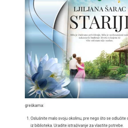
greškama:
Oslušnite malo svoju okolinu, pre nego što se odlučite o 
iz biblioteka. Uradite istraživanje za vlastite potrebe.