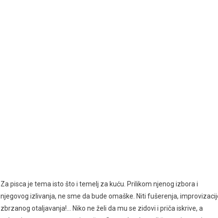
Za pisca je tema isto što i temelj za kuću. Prilikom njenog izbora i
njegovog izlivanja, ne sme da bude omaške. Niti fušerenja, improvizacij
zbrzanog otaljavanja!… Niko ne želi da mu se zidovi i priča iskrive, a