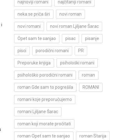
najnoviji romani
najčitaniji romani
neka se priča širi
novi roman
 i
novi romani
novi roman Ljiljane Šarac
Opet sam te sanjao
pisac
pisanje
pisci
porodični romani
PR
Preporuke knjiga
psihološki romani
psihološko porodični romani
roman
roman Gde sam to pogrešila
ROMANI
romani koje preporučujemo
romani Ljiljane Šarac
roman koji morate pročitati
u
roman Opet sam te sanjao
roman Starija