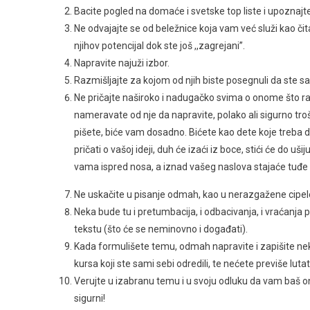
Bacite pogled na domaće i svetske top liste i upoznajt
Ne odvajajte se od beležnice koja vam već služi kao čital
njihov potencijal dok ste još ,,zagrejani’’.
Napravite najuži izbor.
Razmišljajte za kojom od njih biste posegnuli da ste sa
Ne pričajte naširoko i nadugačko svima o onome što rad
nameravate od nje da napravite, polako ali sigurno troše
pišete, biće vam dosadno. Bićete kao dete koje treba da
pričati o vašoj ideji, duh će izaći iz boce, stići će do uš
vama ispred nosa, a iznad vašeg naslova stajaće tuđ
Ne uskačite u pisanje odmah, kao u nerazgažene cipele.
Neka bude tu i pretumbacija, i odbacivanja, i vraćanja 
tekstu (što će se neminovno i događati).
Kada formulišete temu, odmah napravite i zapišite neko
kursa koji ste sami sebi odredili, te nećete previše lutati
Verujte u izabranu temu i u svoju odluku da vam baš ona 
sigurni!