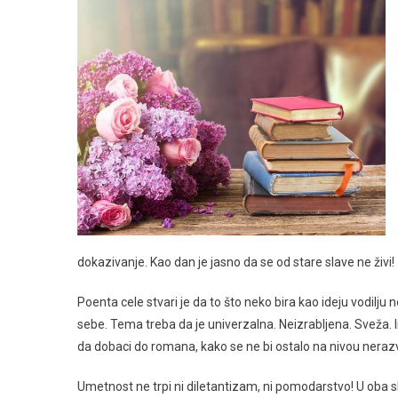
dokazivanje. Kao dan je jasno da se od stare slave ne živi!
Poenta cele stvari je da to što neko bira kao ideju vodil
sebe. Tema treba da je univerzalna. Neizrabljena. Sveža.
da dobaci do romana, kako se ne bi ostalo na nivou nerazv
Umetnost ne trpi ni diletantizam, ni pomodarstvo! U oba sl