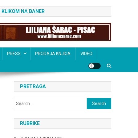
 KLIKOM NA BANER
PRESS
PRODAJA KNJIGA
VIDEO
PRETRAGA
Search
for:
RUBRIKE