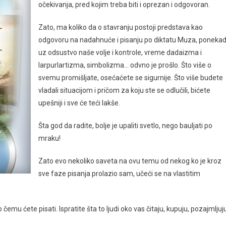
očekivanja, pred kojim treba biti i oprezan i odgovoran.
Zato, ma koliko da o stavranju postoji predstava kao
odgovoru na nadahnuće i pisanju po diktatu Muza, ponekad
uz odsustvo naše volje i kontrole, vreme dadaizma i
larpurlartizma, simbolizma… odvno je prošlo. Što više o
svemu promišljate, osećaćete se sigurnije. Što više budete
vladali situacijom i pričom za koju ste se odlučili, bićete
upešniji i sve će teći lakše.
Šta god da radite, bolje je upaliti svetlo, nego bauljati po
mraku!
Zato evo nekoliko saveta na ovu temu od nekog ko je kroz
sve faze pisanja prolazio sam, učeći se na vlastitim
čemu ćete pisati. Ispratite šta to ljudi oko vas čitaju, kupuju, pozajmljuj