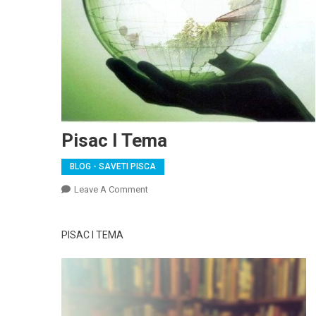
Pisac I Tema
BLOG - SAVETI PISCA
On
Leave A Comment
Pisac
I
PISAC I TEMA
Tema