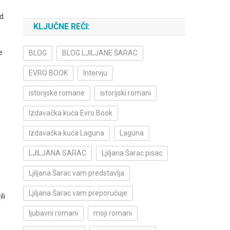
ad
KLJUČNE REČI:
e
BLOG
BLOG LJILJANE ŠARAC
EVRO BOOK
Intervju
istorijske romane
istorijski romani
Izdavačka kuća Evro Book
Izdavačka kuća Laguna
Laguna
LJILJANA SARAC
Ljiljana Šarac pisac
Ljiljana Šarac vam predstavlja
Ljiljana Šarac vam preporučuje
li
ljubavni romani
moji romani