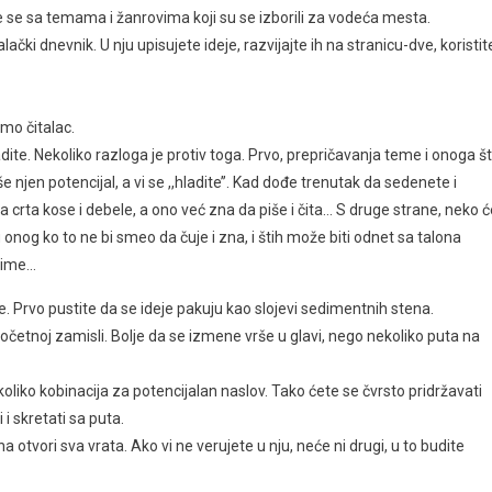
e se sa temama i žanrovima koji su se izborili za vodeća mesta.
ački dnevnik. U nju upisujete ideje, razvijajte ih na stranicu-dve, koristit
mo čitalac.
ite. Nekoliko razloga je protiv toga. Prvo, prepričavanja teme i onoga š
 njen potencijal, a vi se ,,hladite’’. Kad dođe trenutak da sedenete i
 crta kose i debele, a ono već zna da piše i čita… S druge strane, neko ć
iju onog ko to ne bi smeo da čuje i zna, i štih može biti odnet sa talona
e ime…
 Prvo pustite da se ideje pakuju kao slojevi sedimentnih stena.
početnoj zamisli. Bolje da se izmene vrše u glavi, nego nekoliko puta na
liko kobinacija za potencijalan naslov. Tako ćete se čvrsto pridržavati
 i skretati sa puta.
otvori sva vrata. Ako vi ne verujete u nju, neće ni drugi, u to budite