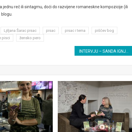
ednu reč ili sintagmu, doći do razvijene romaneskne kompozicije (ili
 blogu.
Ljiljana Šarac pisac
pisac
pisac i tema
piščev bog
 pisci
žensko pero
INTERVJU – SANDA IGNJATOVIĆ, BIBLIOTEKARKA