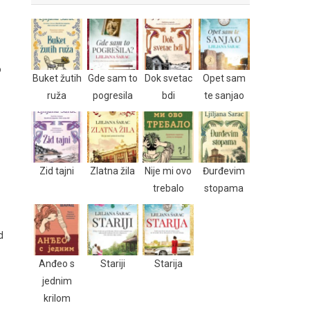
o
Buket žutih
Gde sam to
Dok svetac
Opet sam
ruža
pogresila
bdi
te sanjao
Zid tajni
Zlatna žila
Nije mi ovo
Đurđevim
trebalo
stopama
d
Anđeo s
Stariji
Starija
jednim
krilom