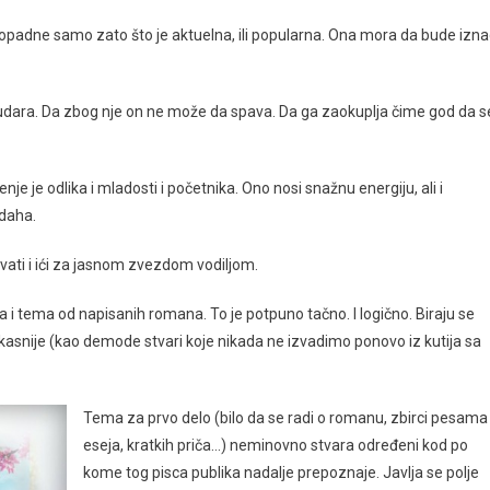
dopadne samo zato što je aktuelna, ili popularna. Ona mora da bude izn
udara. Da zbog nje on ne može da spava. Da ga zaokuplja čime god da s
je je odlika i mladosti i početnika. Ono nosi snažnu energiju, ali i
 daha.
avati i ići za jasnom zvezdom vodiljom.
i tema od napisanih romana. To je potpuno tačno. I logično. Biraju se
 kasnije (kao demode stvari koje nikada ne izvadimo ponovo iz kutija sa
Tema za prvo delo (bilo da se radi o romanu, zbirci pesama i
eseja, kratkih priča…) neminovno stvara određeni kod po
kome tog pisca publika nadalje prepoznaje. Javlja se polje