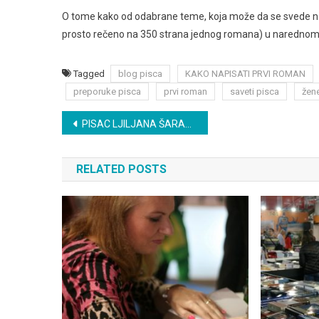
O tome kako od odabrane teme, koja može da se svede na j
prosto rečeno na 350 strana jednog romana) u narednom
Tagged
blog pisca
KAKO NAPISATI PRVI ROMAN
preporuke pisca
prvi roman
saveti pisca
žene
Post
PISAC LJILJANA ŠARAC PRVI PUT U KIKINDI
navigation
RELATED POSTS