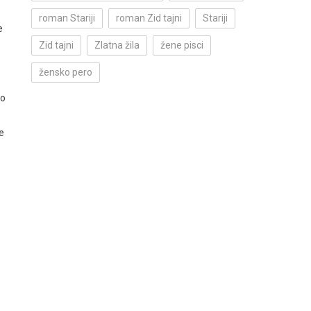
roman Stariji
roman Zid tajni
Stariji
e
Zid tajni
Zlatna žila
žene pisci
žensko pero
to
e