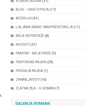
A SADA LAGUNA
(37)
BLOG – SAVETI PISCA
(17)
INTERVJUI
(41)
LJILJANA ŠARAC VAM PREDSTAVLJA
(11)
MOJE REPORTAŽE
(8)
NOVOSTI
(21)
PAMTIM – MOJE PRIČE
(9)
PREPORUKE KNJIGA
(29)
PRODAJA KNJIGA
(1)
ZANIMLJIVOSTI
(16)
ZLATNA ŽILA – 6. ROMAN
(7)
e,
GALERIJA ROMANA