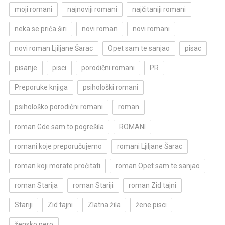
moji romani
najnoviji romani
najčitaniji romani
neka se priča širi
novi roman
novi romani
novi roman Ljiljane Šarac
Opet sam te sanjao
pisac
pisanje
pisci
porodični romani
PR
Preporuke knjiga
psihološki romani
psihološko porodični romani
roman
roman Gde sam to pogrešila
ROMANI
romani koje preporučujemo
romani Ljiljane Šarac
roman koji morate pročitati
roman Opet sam te sanjao
roman Starija
roman Stariji
roman Zid tajni
Stariji
Zid tajni
Zlatna žila
žene pisci
žensko pero