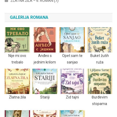
ZLATNA ŽILA – 6. ROMAN
(7)
GALERIJA ROMANA
Nije mi ovo
Anđeo s
Opet sam te
Buket žutih
trebalo
jednim krilom
sanjao
ruža
Zlatna žila
Stariji
Zid tajni
Đurđevim
stopama