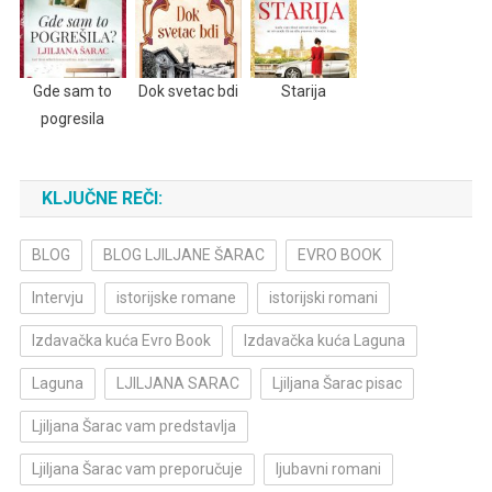
Gde sam to
Dok svetac bdi
Starija
pogresila
KLJUČNE REČI:
BLOG
BLOG LJILJANE ŠARAC
EVRO BOOK
Intervju
istorijske romane
istorijski romani
Izdavačka kuća Evro Book
Izdavačka kuća Laguna
Laguna
LJILJANA SARAC
Ljiljana Šarac pisac
Ljiljana Šarac vam predstavlja
Ljiljana Šarac vam preporučuje
ljubavni romani