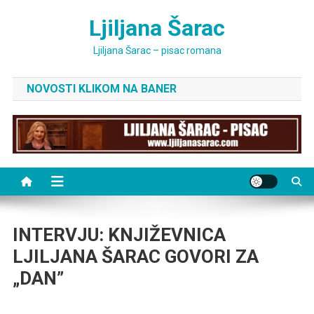
Skip
Ljiljana Šarac
to
content
Ljiljana Šarac – pisac romana
NOVOSTI KLIKOM NA BANER
INTERVJU: KNJIŽEVNICA
LJILJANA ŠARAC GOVORI ZA
„DAN”