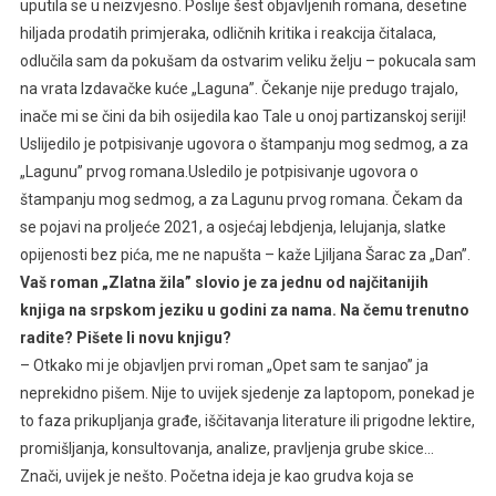
uputila se u neizvjesno. Poslije šest objavljenih romana, desetine
hiljada prodatih primjeraka, odličnih kritika i reakcija čitalaca,
odlučila sam da pokušam da ostvarim veliku želju – pokucala sam
na vrata Izdavačke kuće „Laguna”. Čekanje nije predugo trajalo,
inače mi se čini da bih osijedila kao Tale u onoj partizanskoj seriji!
Uslijedilo je potpisivanje ugovora o štampanju mog sedmog, a za
„Lagunu” prvog romana.Usledilo je potpisivanje ugovora o
štampanju mog sedmog, a za Lagunu prvog romana. Čekam da
se pojavi na proljeće 2021, a osjećaj lebdjenja, lelujanja, slatke
opijenosti bez pića, me ne napušta – kaže Ljiljana Šarac za „Dan”.
Vaš roman „Zlatna žila” slovio je za jednu od najčitanijih
knjiga na srpskom jeziku u godini za nama. Na čemu trenutno
radite? Pišete li novu knjigu?
– Otkako mi je objavljen prvi roman „Opet sam te sanjao” ja
neprekidno pišem. Nije to uvijek sjedenje za laptopom, ponekad je
to faza prikupljanja građe, iščitavanja literature ili prigodne lektire,
promišljanja, konsultovanja, analize, pravljenja grube skice…
Znači, uvijek je nešto. Početna ideja je kao grudva koja se