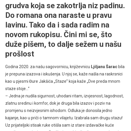
grudva koja se zakotrlja niz padinu.
Do romana ona naraste u pravu
lavinu. Tako da i sada radim na
novom rukopisu. Čini mi se, što
duže pišem, to dalje sežem u našu
prošlost
G
odina 2020. za našu sagovornicu, književnicu
Ljiljanu Šarac
bila
je prepuna izazova i iskušenja. U njoj se, kaže našla na raskrsnici
kao u pjesmi Đure Jakšića „Staze” koja kaže „Dve preda mnom
staze stoje…”
– Jedna je nudila sigurnost, uhodani ritam, izvjesnost, lagodnost,
zlatnu sredinu i komfor, dok je druga bila izazov i poziv na
promjenu s neizvjesnim ishodom. Odluka je donosila jedno
kajanje, kao u priči o tamnom vilajetu. Izabrala sam drugu stazu!
Uz prijateljski stisak ruke otišla sam iz stare izdavačke kuće