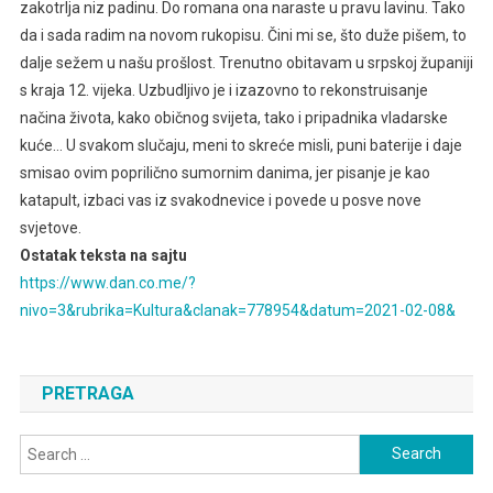
zakotrlja niz padinu. Do romana ona naraste u pravu lavinu. Tako
da i sada radim na novom rukopisu. Čini mi se, što duže pišem, to
dalje sežem u našu prošlost. Trenutno obitavam u srpskoj županiji
s kraja 12. vijeka. Uzbudljivo je i izazovno to rekonstruisanje
načina života, kako običnog svijeta, tako i pripadnika vladarske
kuće… U svakom slučaju, meni to skreće misli, puni baterije i daje
smisao ovim poprilično sumornim danima, jer pisanje je kao
katapult, izbaci vas iz svakodnevice i povede u posve nove
svjetove.
Ostatak teksta na sajtu
https://www.dan.co.me/?
nivo=3&rubrika=Kultura&clanak=778954&datum=2021-02-08&
PRETRAGA
Search
for: