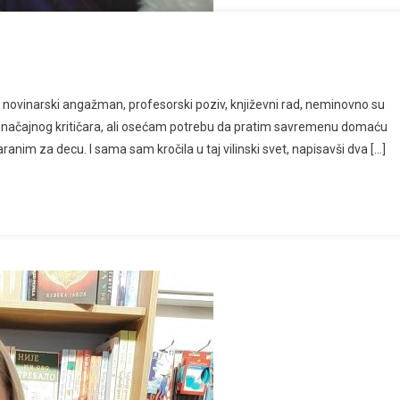
vinarski angažman, profesorski poziv, književni rad, neminovno su
u značajnog kritičara, ali osećam potrebu da pratim savremenu domaću
ranim za decu. I sama sam kročila u taj vilinski svet, napisavši dva […]