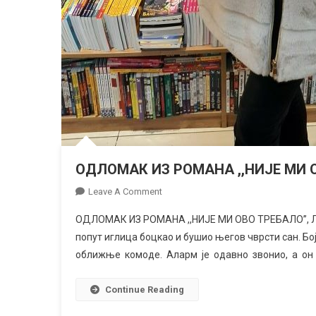
ОДЛОМАК ИЗ РОМАНА ,,НИЈЕ МИ 
On
Leave A Comment
ОДЛОМАК
ОДЛОМАК ИЗ РОМАНА ,,НИЈЕ МИ ОВО ТРЕБАЛО”, ЛА
ИЗ
попут иглица боцкао и бушио његов чврсти сан. Бој
РОМАНА
оближње комоде. Аларм је одавно звонио, а он га 
,,НИЈЕ
МИ
ОВО
Continue Reading
ТРЕБАЛО”,