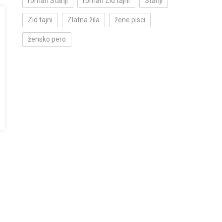
roman Stariji
roman Zid tajni
Stariji
Zid tajni
Zlatna žila
žene pisci
žensko pero