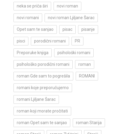
neka se priča širi
novi roman
novi romani
novi roman Ljiljane Šarac
Opet sam te sanjao
pisac
pisanje
pisci
porodični romani
PR
Preporuke knjiga
psihološki romani
psihološko porodični romani
roman
roman Gde sam to pogrešila
ROMANI
romani koje preporučujemo
romani Ljiljane Šarac
roman koji morate pročitati
roman Opet sam te sanjao
roman Starija