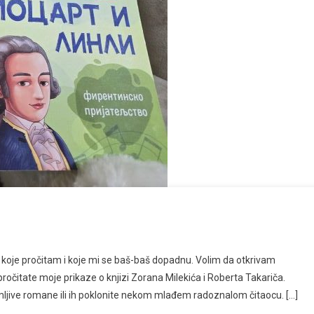
oje pročitam i koje mi se baš-baš dopadnu. Volim da otkrivam
čitate moje prikaze o knjizi Zorana Milekića i Roberta Takariča.
mljive romane ili ih poklonite nekom mlađem radoznalom čitaocu. […]