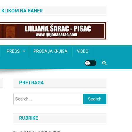
 KLIKOM NA BANER
PRESS
PRODAJA KNJIGA
VIDEO
PRETRAGA
Search
for:
RUBRIKE