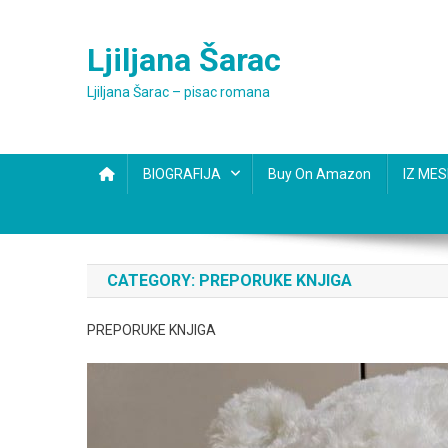
Skip
to
Ljiljana Šarac
content
Ljiljana Šarac – pisac romana
BIOGRAFIJA
Buy On Amazon
IZ ME
CATEGORY:
PREPORUKE KNJIGA
PREPORUKE KNJIGA