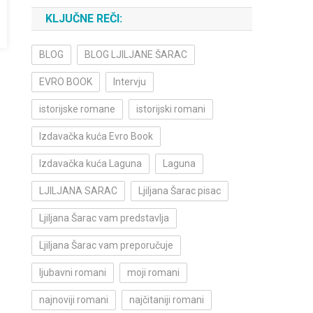
KLJUČNE REČI:
BLOG
BLOG LJILJANE ŠARAC
EVRO BOOK
Intervju
istorijske romane
istorijski romani
Izdavačka kuća Evro Book
Izdavačka kuća Laguna
Laguna
LJILJANA SARAC
Ljiljana Šarac pisac
Ljiljana Šarac vam predstavlja
Ljiljana Šarac vam preporučuje
ljubavni romani
moji romani
najnoviji romani
najčitaniji romani