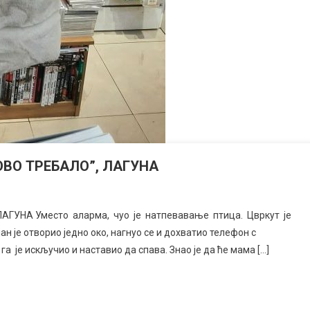
ОВО ТРЕБАЛО”, ЛАГУНА
ГУНА Уместо аларма, чуо је натпевавање птица. Цвркут је
ан је отворио једно око, нагнуо се и дохватио телефон с
је искључио и наставио да спава. Знао је да ће мама […]