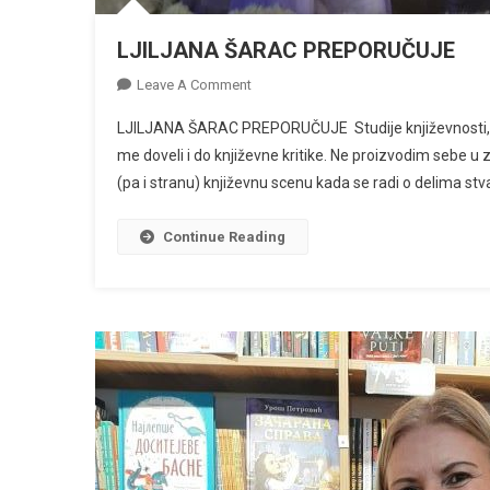
LJILJANA ŠARAC PREPORUČUJE
On
Leave A Comment
LJILJANA
LJILJANA ŠARAC PREPORUČUJE Studije književnosti, no
ŠARAC
me doveli i do književne kritike. Ne proizvodim sebe 
PREPORUČUJE
(pa i stranu) književnu scenu kada se radi o delima stva
Continue Reading