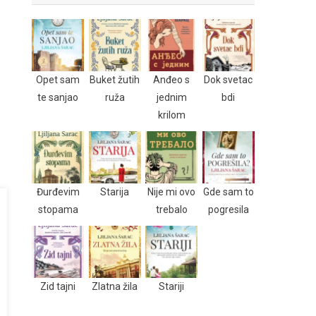
Opet sam
Buket žutih
Anđeo s
Dok svetac
te sanjao
ruža
jednim
bdi
krilom
Đurđevim
Starija
Nije mi ovo
Gde sam to
stopama
trebalo
pogresila
Zid tajni
Zlatna žila
Stariji