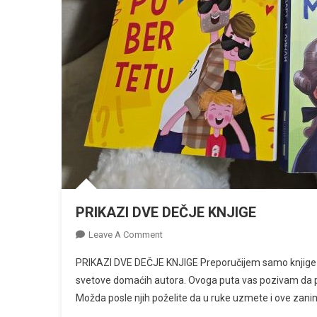
PRIKAZI DVE DEČJE KNJIGE
On
Leave A Comment
PRIKAZI
PRIKAZI DVE DEČJE KNJIGE Preporučijem samo knjige k
DVE
svetove domaćih autora. Ovoga puta vas pozivam da pro
DEČJE
Možda posle njih poželite da u ruke uzmete i ove zani
KNJIGE