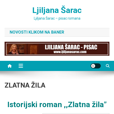
Skip
Ljiljana Šarac
to
content
Ljiljana Šarac – pisac romana
NOVOSTI KLIKOM NA BANER
ZLATNA ŽILA
Istorijski roman ,,Zlatna žila”