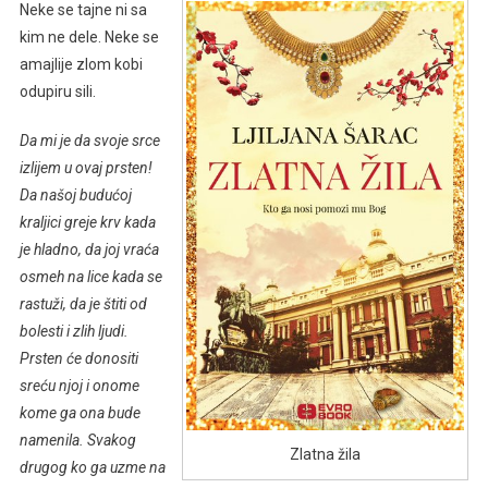
Neke se tajne ni sa
kim ne dele. Neke se
amajlije zlom kobi
odupiru sili.
Da mi je da svoje srce
izlijem u ovaj prsten!
Da našoj budućoj
kraljici greje krv kada
je hladno, da joj vraća
osmeh na lice kada se
rastuži, da je štiti od
bolesti i zlih ljudi.
Prsten će donositi
sreću njoj i onome
kome ga ona bude
namenila. Svakog
Zlatna žila
drugog ko ga uzme na