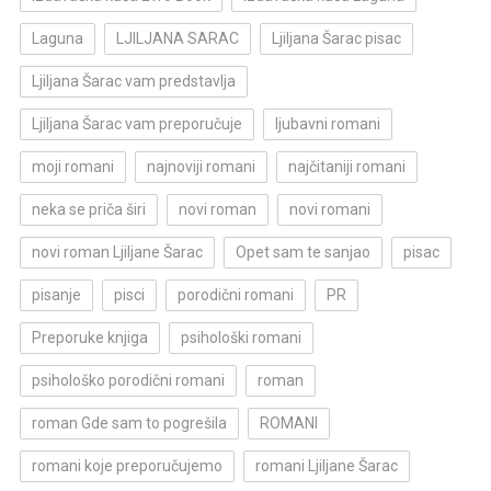
Laguna
LJILJANA SARAC
Ljiljana Šarac pisac
Ljiljana Šarac vam predstavlja
Ljiljana Šarac vam preporučuje
ljubavni romani
moji romani
najnoviji romani
najčitaniji romani
neka se priča širi
novi roman
novi romani
novi roman Ljiljane Šarac
Opet sam te sanjao
pisac
pisanje
pisci
porodični romani
PR
Preporuke knjiga
psihološki romani
psihološko porodični romani
roman
roman Gde sam to pogrešila
ROMANI
romani koje preporučujemo
romani Ljiljane Šarac