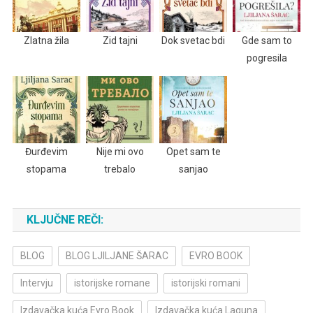
Zlatna žila
Zid tajni
Dok svetac bdi
Gde sam to
pogresila
Đurđevim
Nije mi ovo
Opet sam te
stopama
trebalo
sanjao
KLJUČNE REČI:
BLOG
BLOG LJILJANE ŠARAC
EVRO BOOK
Intervju
istorijske romane
istorijski romani
Izdavačka kuća Evro Book
Izdavačka kuća Laguna