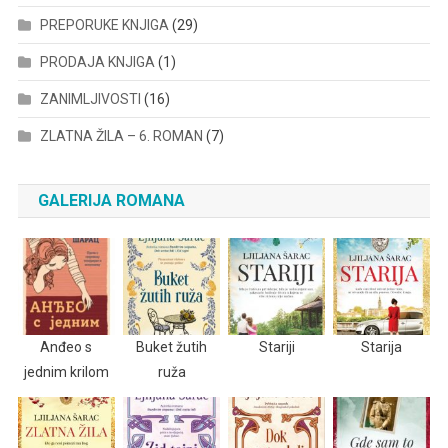
PREPORUKE KNJIGA
(29)
PRODAJA KNJIGA
(1)
ZANIMLJIVOSTI
(16)
ZLATNA ŽILA – 6. ROMAN
(7)
GALERIJA ROMANA
Anđeo s
Buket žutih
Stariji
Starija
jednim krilom
ruža