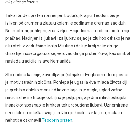
silu, stići će kazna.
Tako i bi. Jer, prsten namenjen budućoj kraljici Teodori, bio je
izliven od grumena zlata u kojem je godinama dremao zao duh.
Nesmotreni, pohlepni, znatiželjni – nijednima Teodorin prsten nije
praštao. Načinjen iz ljubavi i za ljubav, sejao je zlu kob otkako je na
silu otet iz zadužbine kralja Milutina i dok je kralj neke druge
dinastije, noseći ga uza se, verovao da ga prsten čuva, kao simbol
nasleđa tradicije i slave Nemanjića.
Sto godina kasnije, zavodljivi pečatnjak s dvoglavim orlom postao
je motiv strašnih zločina. Pohlepa je ugasila dva mlada života čiji
je greh bio daleko manji od kazne koja ih je stigla, ugled važne
nacionalne institucije ozbiljno je poljuljan, a jedna mladi policijski
inspektor spoznao je krhkost tek probuđene ljubavi. Uznemirene
seni dale su oduška svojoj srdžbi i pokosile sve koji su, makar i
nehotice oskrnavili
Teodorin prsten
.