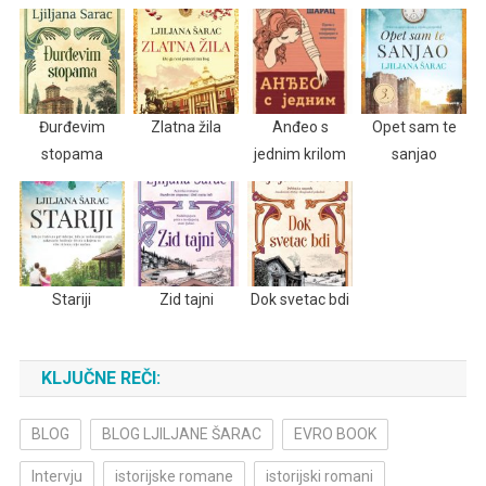
Đurđevim
Zlatna žila
Anđeo s
Opet sam te
stopama
jednim krilom
sanjao
Stariji
Zid tajni
Dok svetac bdi
KLJUČNE REČI:
BLOG
BLOG LJILJANE ŠARAC
EVRO BOOK
Intervju
istorijske romane
istorijski romani