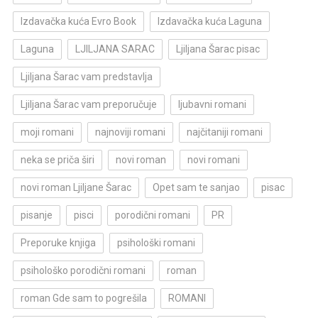
Izdavačka kuća Evro Book
Izdavačka kuća Laguna
Laguna
LJILJANA SARAC
Ljiljana Šarac pisac
Ljiljana Šarac vam predstavlja
Ljiljana Šarac vam preporučuje
ljubavni romani
moji romani
najnoviji romani
najčitaniji romani
neka se priča širi
novi roman
novi romani
novi roman Ljiljane Šarac
Opet sam te sanjao
pisac
pisanje
pisci
porodični romani
PR
Preporuke knjiga
psihološki romani
psihološko porodični romani
roman
roman Gde sam to pogrešila
ROMANI