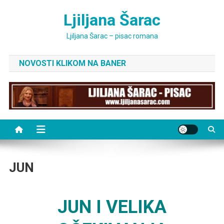
Skip
Ljiljana Šarac
to
content
Ljiljana Šarac – pisac romana
NOVOSTI KLIKOM NA BANER
JUN
JUN I VELIKA