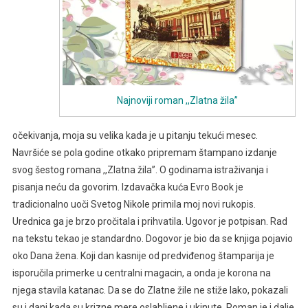
Najnoviji roman ,,Zlatna žila”
očekivanja, moja su velika kada je u pitanju tekući mesec.
Navršiće se pola godine otkako pripremam štampano izdanje
svog šestog romana ,,Zlatna žila”. O godinama istraživanja i
pisanja neću da govorim. Izdavačka kuća Evro Book je
tradicionalno uoči Svetog Nikole primila moj novi rukopis.
Urednica ga je brzo pročitala i prihvatila. Ugovor je potpisan. Rad
na tekstu tekao je standardno. Dogovor je bio da se knjiga pojavio
oko Dana žena. Koji dan kasnije od predviđenog štamparija je
isporučila primerke u centralni magacin, a onda je korona na
njega stavila katanac. Da se do Zlatne žile ne stiže lako, pokazali
su i dani kada su krizne mere oslabljene i ukinute. Roman je i dalje