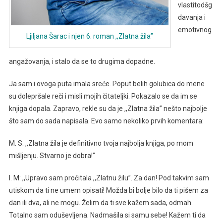
vlastitodšg
davanja i
emotivnog
Ljiljana Šarac i njen 6. roman ,,Zlatna žila”
angažovanja, i stalo da se to drugima dopadne.
Ja sam i ovoga puta imala sreće. Poput belih golubica do mene
su dolepršale reči i misli mojih čitateljki. Pokazalo se da im se
knjiga dopala. Zapravo, rekle su da je ,,Zlatna žila” nešto najbolje
što sam do sada napisala. Evo samo nekoliko prvih komentara:
M. S: ,,Zlatna žila je definitivno tvoja najbolja knjiga, po mom
mišljenju. Stvarno je dobra!”
I. M: ,,Upravo sam pročitala ,,Zlatnu žilu”. Za dan! Pod takvim sam
utiskom da ti ne umem opisati! Možda bi bolje bilo da ti pišem za
dan ili dva, ali ne mogu. Želim da ti sve kažem sada, odmah.
Totalno sam oduševljena. Nadmašila si samu sebe! Kažem ti da