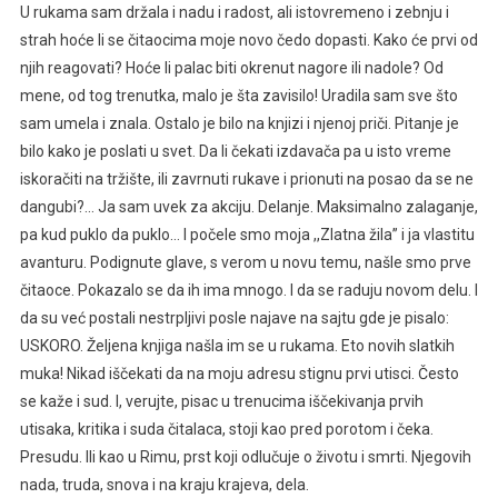
U rukama sam držala i nadu i radost, ali istovremeno i zebnju i
strah hoće li se čitaocima moje novo čedo dopasti. Kako će prvi od
njih reagovati? Hoće li palac biti okrenut nagore ili nadole? Od
mene, od tog trenutka, malo je šta zavisilo! Uradila sam sve što
sam umela i znala. Ostalo je bilo na knjizi i njenoj priči. Pitanje je
bilo kako je poslati u svet. Da li čekati izdavača pa u isto vreme
iskoračiti na tržište, ili zavrnuti rukave i prionuti na posao da se ne
dangubi?… Ja sam uvek za akciju. Delanje. Maksimalno zalaganje,
pa kud puklo da puklo… I počele smo moja ,,Zlatna žila” i ja vlastitu
avanturu. Podignute glave, s verom u novu temu, našle smo prve
čitaoce. Pokazalo se da ih ima mnogo. I da se raduju novom delu. I
da su već postali nestrpljivi posle najave na sajtu gde je pisalo:
USKORO. Željena knjiga našla im se u rukama. Eto novih slatkih
muka! Nikad iščekati da na moju adresu stignu prvi utisci. Često
se kaže i sud. I, verujte, pisac u trenucima iščekivanja prvih
utisaka, kritika i suda čitalaca, stoji kao pred porotom i čeka.
Presudu. Ili kao u Rimu, prst koji odlučuje o životu i smrti. Njegovih
nada, truda, snova i na kraju krajeva, dela.