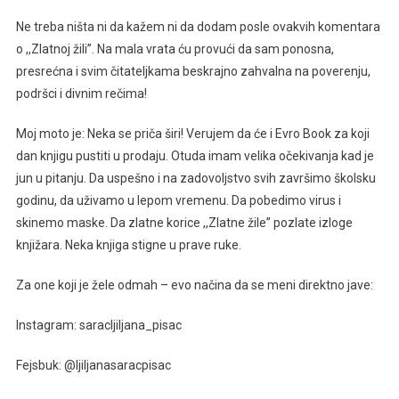
Ne treba ništa ni da kažem ni da dodam posle ovakvih komentara
o ,,Zlatnoj žili”. Na mala vrata ću provući da sam ponosna,
presrećna i svim čitateljkama beskrajno zahvalna na poverenju,
podršci i divnim rečima!
Moj moto je: Neka se priča širi! Verujem da će i Evro Book za koji
dan knjigu pustiti u prodaju. Otuda imam velika očekivanja kad je
jun u pitanju. Da uspešno i na zadovoljstvo svih završimo školsku
godinu, da uživamo u lepom vremenu. Da pobedimo virus i
skinemo maske. Da zlatne korice ,,Zlatne žile” pozlate izloge
knjižara. Neka knjiga stigne u prave ruke.
Za one koji je žele odmah – evo načina da se meni direktno jave:
Instagram: saracljiljana­­­­­­_pisac
Fejsbuk: @ljiljanasaracpisac