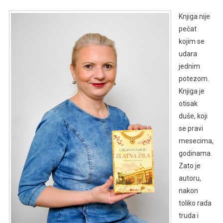
Knjiga nije
pečat
kojim se
udara
jednim
potezom.
Knjiga je
otisak
duše, koji
se pravi
mesecima,
godinama.
Zato je
autoru,
nakon
toliko rada
truda i