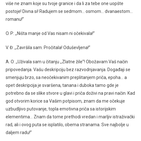
više ne znam koje su tvoje granice i da li za tebe one uopšte
postoje! Divna si! Radujem se sedmom… osmom… dvanaestom…
romanu!”
O. P: ,,Ništa manje od Vas nisam ni očekivala!”
V. Đ: ,,Završila sam. Pročitala! Oduševljena!”
A. O: ,,Uživala sam u čitanju ,,Zlatne žile”! Obožavam Vaš način
pripovedanja. Vašu deskripciju bez razvodnjavanja. Događaji se
smenjuju brzo, sa neočekivanim preplitanjem priča, epoha… a
opet deskripcija je svaršena, tanana i duboka tamo gde je
potrebno da se slike stvore u glavi i priča doživi na pravi način. Kad
god otvorim korice sa Vašim potpisom, znam da me očekuje
uzbudljivo putovanje, topla emotivna priča sa istorijskim
elementima… Znam da tome prethodi vredan i marljiv istraživački
rad, ali i ovog puta se isplatilo, obema stranama. Sve najbolje u
daljem radu!”