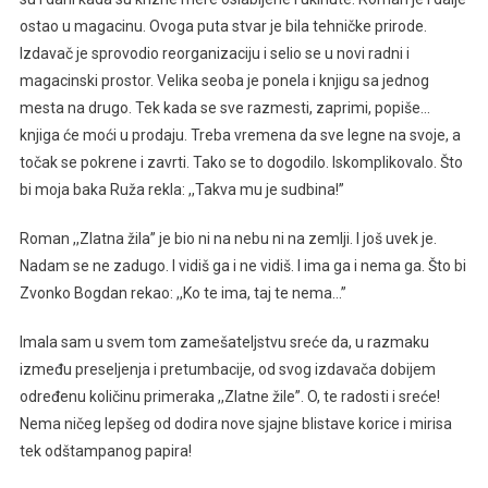
ostao u magacinu. Ovoga puta stvar je bila tehničke prirode.
Izdavač je sprovodio reorganizaciju i selio se u novi radni i
magacinski prostor. Velika seoba je ponela i knjigu sa jednog
mesta na drugo. Tek kada se sve razmesti, zaprimi, popiše…
knjiga će moći u prodaju. Treba vremena da sve legne na svoje, a
točak se pokrene i zavrti. Tako se to dogodilo. Iskomplikovalo. Što
bi moja baka Ruža rekla: ,,Takva mu je sudbina!”
Roman ,,Zlatna žila” je bio ni na nebu ni na zemlji. I još uvek je.
Nadam se ne zadugo. I vidiš ga i ne vidiš. I ima ga i nema ga. Što bi
Zvonko Bogdan rekao: ,,Ko te ima, taj te nema…”
Imala sam u svem tom zamešateljstvu sreće da, u razmaku
između preseljenja i pretumbacije, od svog izdavača dobijem
određenu količinu primeraka ,,Zlatne žile”. O, te radosti i sreće!
Nema ničeg lepšeg od dodira nove sjajne blistave korice i mirisa
tek odštampanog papira!