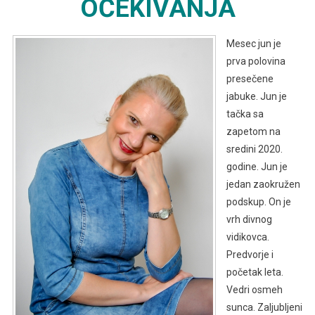
OČEKIVANJA
Mesec jun je
prva polovina
presečene
jabuke. Jun je
tačka sa
zapetom na
sredini 2020.
godine. Jun je
jedan zaokružen
podskup. On je
vrh divnog
vidikovca.
Predvorje i
početak leta.
Vedri osmeh
sunca. Zaljubljeni