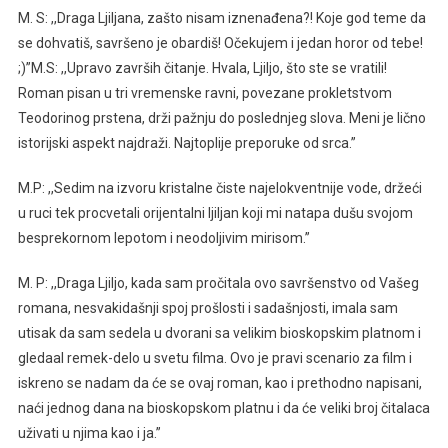
M. S: ,,Draga Ljiljana, zašto nisam iznenađena?! Koje god teme da
se dohvatiš, savršeno je obardiš! Očekujem i jedan horor od tebe!
;)”M.S: ,,Upravo završih čitanje. Hvala, Ljiljo, što ste se vratili!
Roman pisan u tri vremenske ravni, povezane prokletstvom
Teodorinog prstena, drži pažnju do poslednjeg slova. Meni je lično
istorijski aspekt najdraži. Najtoplije preporuke od srca.”
M.P: ,,Sedim na izvoru kristalne čiste najelokventnije vode, držeći
u ruci tek procvetali orijentalni ljiljan koji mi natapa dušu svojom
besprekornom lepotom i neodoljivim mirisom.”
M. P: ,,Draga Ljiljo, kada sam pročitala ovo savršenstvo od Vašeg
romana, nesvakidašnji spoj prošlosti i sadašnjosti, imala sam
utisak da sam sedela u dvorani sa velikim bioskopskim platnom i
gledaal remek-delo u svetu filma. Ovo je pravi scenario za film i
iskreno se nadam da će se ovaj roman, kao i prethodno napisani,
naći jednog dana na bioskopskom platnu i da će veliki broj čitalaca
uživati u njima kao i ja.”