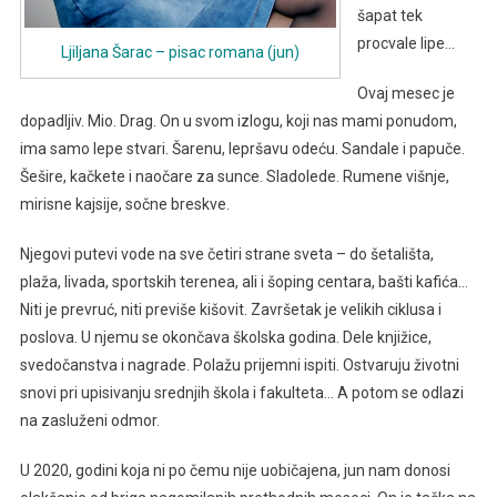
šapat tek
procvale lipe…
Ljiljana Šarac – pisac romana (jun)
Ovaj mesec je
dopadljiv. Mio. Drag. On u svom izlogu, koji nas mami ponudom,
ima samo lepe stvari. Šarenu, lepršavu odeću. Sandale i papuče.
Šešire, kačkete i naočare za sunce. Sladolede. Rumene višnje,
mirisne kajsije, sočne breskve.
Njegovi putevi vode na sve četiri strane sveta – do šetališta,
plaža, livada, sportskih terenea, ali i šoping centara, bašti kafića…
Niti je prevruć, niti previše kišovit. Završetak je velikih ciklusa i
poslova. U njemu se okončava školska godina. Dele knjižice,
svedočanstva i nagrade. Polažu prijemni ispiti. Ostvaruju životni
snovi pri upisivanju srednjih škola i fakulteta… A potom se odlazi
na zasluženi odmor.
U 2020, godini koja ni po čemu nije uobičajena, jun nam donosi