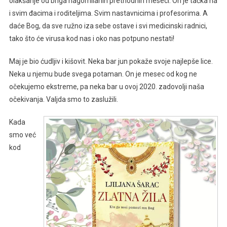
olakšanje od briga nagomilanih prethodnih meseci. On je tačka na
i svim đacima i roditeljima. Svim nastavnicima i profesorima. A
daće Bog, da sve ružno iza sebe ostave i svi medicinski radnici,
tako što će virusa kod nas i oko nas potpuno nestati!
Maj je bio ćudljiv i kišovit. Neka bar jun pokaže svoje najlepše lice.
Neka u njemu bude svega potaman. On je mesec od kog ne
očekujemo ekstreme, pa neka bar u ovoj 2020. zadovolji naša
očekivanja. Valjda smo to zaslužili.
Kada
smo već
kod