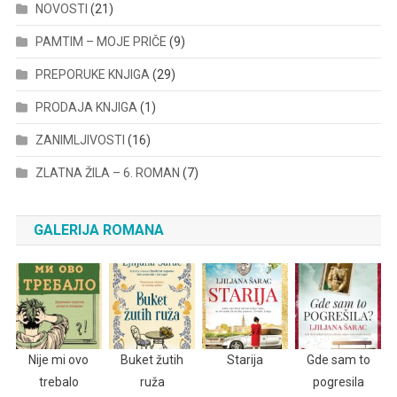
NOVOSTI
(21)
PAMTIM – MOJE PRIČE
(9)
PREPORUKE KNJIGA
(29)
PRODAJA KNJIGA
(1)
ZANIMLJIVOSTI
(16)
ZLATNA ŽILA – 6. ROMAN
(7)
GALERIJA ROMANA
Nije mi ovo
Buket žutih
Starija
Gde sam to
trebalo
ruža
pogresila