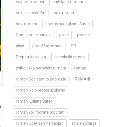
najnoviji romani
najčitaniji romani
neka se priča širi
novi roman
novi romani
novi roman Ljiljane Šarac
Opet sam te sanjao
pisac
pisanje
pisci
porodični romani
PR
Preporuke knjiga
psihološki romani
psihološko porodični romani
roman
roman Gde sam to pogrešila
ROMANI
romani koje preporučujemo
romani Ljiljane Šarac
i
roman koji morate pročitati
i
roman Opet sam te sanjao
roman Starija