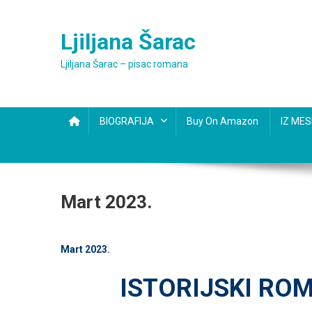
Skip
to
Ljiljana Šarac
content
Ljiljana Šarac – pisac romana
BIOGRAFIJA
Buy On Amazon
IZ ME
Mart 2023.
Mart 2023.
ISTORIJSKI ROM