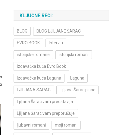
KLJUČNE REČI:
BLOG
BLOG LJILJANE ŠARAC
EVRO BOOK
Intervju
i
istorijske romane
istorijski romani
o
Izdavačka kuća Evro Book
vo
Izdavačka kuća Laguna
Laguna
to
LJILJANA SARAC
Ljiljana Šarac pisac
Ljiljana Šarac vam predstavlja
Ljiljana Šarac vam preporučuje
ljubavni romani
moji romani