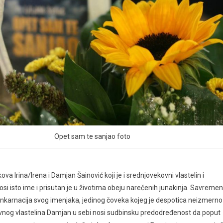
Opet sam te sanjao foto
va Irina/Irena i Damjan Šainović koji je i srednjovekovni vlastelin i
si isto ime i prisutan je u životima obeju narečenih junakinja. Savremen
nkarnacija svog imenjaka, jedinog čoveka kojeg je despotica neizmerno 
ovnog vlastelina Damjan u sebi nosi sudbinsku predodređenost da poput