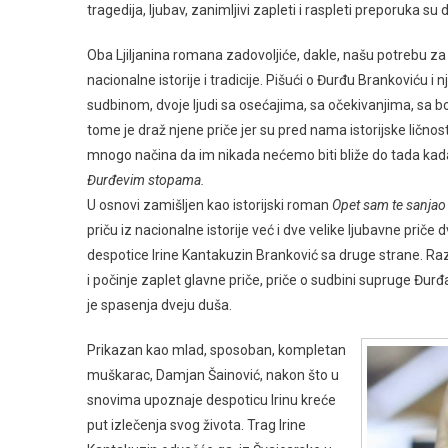
tragedija, ljubav, zanimljivi zapleti i raspleti preporuka su
Oba Ljiljanina romana zadovoljiće, dakle, našu potrebu z
nacionalne istorije i tradicije. Pišući o Đurđu Brankoviću i 
sudbinom, dvoje ljudi sa osećajima, sa očekivanjima, sa bol
tome je draž njene priče jer su pred nama istorijske ličn
mnogo načina da im nikada nećemo biti bliže do tada k
Đurđevim stopama.
U osnovi zamišljen kao istorijski roman
Opet sam te sanjao
priču iz nacionalne istorije već i dve velike ljubavne prič
despotice Irine Kantakuzin Branković sa druge strane. Ra
i počinje zaplet glavne priče, priče o sudbini supruge Đu
je spasenja dveju duša.
Prikazan kao mlad, sposoban, kompletan
muškarac, Damjan Šainović, nakon što u
snovima upoznaje despoticu Irinu kreće
put izlečenja svog života. Trag Irine