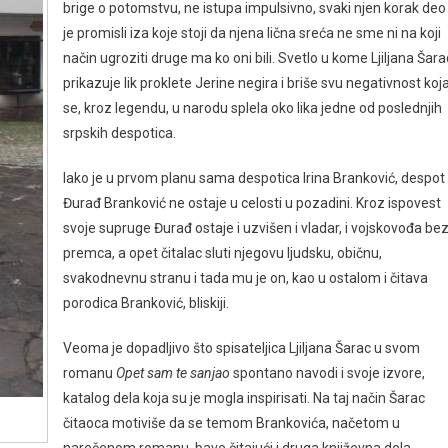
brige o potomstvu, ne istupa impulsivno, svaki njen korak deo
je promisli iza koje stoji da njena lična sreća ne sme ni na koji
način ugroziti druge ma ko oni bili. Svetlo u kome Ljiljana Šara
prikazuje lik proklete Jerine negira i briše svu negativnost koj
se, kroz legendu, u narodu splela oko lika jedne od poslednjih
srpskih despotica.
Iako je u prvom planu sama despotica Irina Branković, despot
Đurađ Branković ne ostaje u celosti u pozadini. Kroz ispovest
svoje supruge Đurađ ostaje i uzvišen i vladar, i vojskovođa be
premca, a opet čitalac sluti njegovu ljudsku, običnu,
svakodnevnu stranu i tada mu je on, kao u ostalom i čitava
porodica Branković, bliskiji.
Veoma je dopadljivo što spisateljica Ljiljana Šarac u svom
romanu
Opet sam te sanjao
spontano navodi i svoje izvore,
katalog dela koja su je mogla inspirisati. Na taj način Šarac
čitaoca motiviše da se temom Brankovića, načetom u