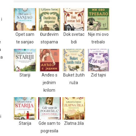
 i
Opet sam
Đurđevim
Dok svetac
Nije mi ovo
e
te sanjao
stopama
bdi
trebalo
a
ma
Stariji
Anđeo s
Buket žutih
Zid tajni
jednim
ruža
krilom
i
Starija
Gde sam to
Zlatna žila
pogresila