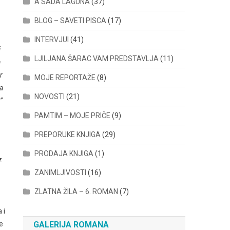
A SADA LAGUNA
(37)
BLOG – SAVETI PISCA
(17)
INTERVJUI
(41)
j
LJILJANA ŠARAC VAM PREDSTAVLJA
(11)
a
r
MOJE REPORTAŽE
(8)
a
NOVOSTI
(21)
’
PAMTIM – MOJE PRIČE
(9)
PREPORUKE KNJIGA
(29)
PRODAJA KNJIGA
(1)
z
ZANIMLJIVOSTI
(16)
ZLATNA ŽILA – 6. ROMAN
(7)
 i
e
GALERIJA ROMANA