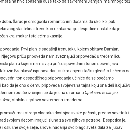
pomera na nivo spasenja duše tako da savremeni Damjan ima mnogo tež
o doba, Šarac je omogućila romantičnim dušama da ukoliko ipak
ovnog vlastelina i Irenu kao reinkarnaciju despotice naslute da je
ćan kraj makar i stolećima kasnije.
povedanja. Prvi plan je sadašnji trenutak u kojem obitava Damjan,
ti. Njegovu priču pripoveda nam sveznajući pripovedač u trećem licu.
menski plan u kojem nam svoju priču, ispovednim tonom, osvetljava
antakuzin Branković ispripovedani su kroz njenu tačku gledišta te ćemo n
Ispovedni ton despotičinog pripovedanja učiniće da se osećamo
i kao da je ono o čemu pripoveda svojevrsna tajna koju ona deli isključiv
 Jerinom potiče iz činjenice da je ona u romanu
Opet sam te sanjao
nažna, stabilna, gotovo savremena i moderna.
je promućurna i stroga vladarka dostojna svake počasti, predan savetnik i
 nad svojom decom imajući sluha za sve njihove potrebe. Despotica je,
 i oslušne svoje želje, snove, nadanja svo blago sveta dala za ljubav