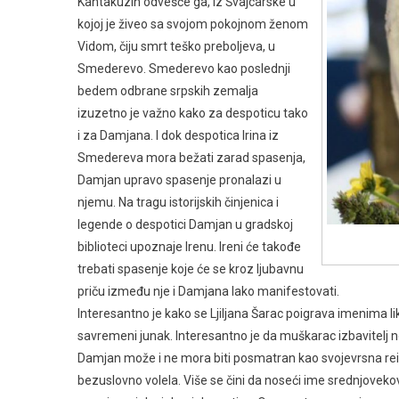
Kantakuzin odvešće ga, iz Švajcarske u
kojoj je živeo sa svojom pokojnom ženom
Vidom, čiju smrt teško preboljeva, u
Smederevo. Smederevo kao poslednji
bedem odbrane srpskih zemalja
izuzetno je važno kako za despoticu tako
i za Damjana. I dok despotica Irina iz
Smedereva mora bežati zarad spasenja,
Damjan upravo spasenje pronalazi u
njemu. Na tragu istorijskih činjenica i
legende o despotici Damjan u gradskoj
biblioteci upoznaje Irenu. Ireni će takođe
trebati spasenje koje će se kroz ljubavnu
priču između nje i Damjana lako manifestovati.
Interesantno je kako se Ljiljana Šarac poigrava imenima liko
savremeni junak. Interesantno je da muškarac izbavitelj no
Damjan može i ne mora biti posmatran kao svojevrsna rei
bezuslovno volela. Više se čini da noseći ime srednjovek