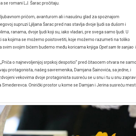
 da se romani LJ. Šarac pročitaju.
a ljubavnom pričom, avanturom ali i nasušnu glad za spoznajom
njegovoj supruzi Ljiljana Šarac pred nas stavlja dvoje ljudi sa dušom i
ima, ranama, dvoje ljudi koji su, iako vladari, pre svega samo ljudi. U
osti sa kojima se možemo poistovetiti, koje možemo razumeti na toliko
ada svim svojim bićem budemo među koricama knjiga
Opet sam te sanjao
„Priča o najnevoljenijoj srpskoj despotici“ pred čitaocem otvara ne sam
e dvaju protagonista, našeg savremenika, Damjana Šainovića, sa jedne, i
zdvojeni vekovima dvoje protagonista susreću se u snu i tu u snu zapra
rđa Smederevca. Onirički prostor u kome se Damjan i Jerina susreću mes