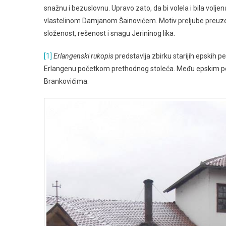
snažnu i bezuslovnu. Upravo zato, da bi volela i bila voljen
vlastelinom Damjanom Šainovićem. Motiv preljube preuze
složenost, rešenost i snagu Jerininog lika.
[1]
Erlangenski rukopis
predstavlja zbirku starijih epskih
Erlangenu početkom prethodnog stoleća. Među epskim p
Brankovićima.