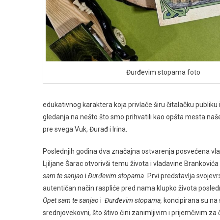
Đurđevim stopama foto
edukativnog karaktera koja privlače širu čitalačku publiku
gledanja na nešto što smo prihvatili kao opšta mesta naše 
pre svega Vuk, Đurađ i Irina.
Poslednjih godina dva značajna ostvarenja posvećena vlada
Ljiljane Šarac otvorivši temu života i vladavine Branković
sam te sanjao
i
Đurđevim stopama.
Prvi predstavlja svojev
autentičan način raspliće pred nama klupko života posle
Opet sam te sanjao
i
Đurđevim stopama,
koncipirana su na 
srednjovekovni, što štivo čini zanimljivim i prijemčivim za 