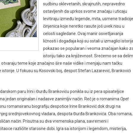
sudbinu oklevetanih, skrajnutih, nepravedno
ostavljenih da uprkos svome značaju i uticaju
levitiraju između legende, mita, usmene tradicije
činjenica koje neretko rasute još uvek nisu u
celosti sagledane. Ovaj manir osvetljavanja
ličnosti i događaja koji su ostali u izmaglici istorij
pokazao se popularan i veoma značajan kako z
istoriju tako za književnost. Srećemo se sa deli
 i otvaraju teme koje značajno šire naše vidike i menjaju nam tačku
istorije. U fokusu su Kosovski boj, despot Stefan Lazarević, Brankovići
rskom paru Irini i Đurđu Brankoviću ponikla su iz pera spisateljice
a na jedan originalan i nadasve zanimljiv način. Reč je o romanima
Opet
rsnu romansiranu biografiju despotice Irine Branković dok drugi na
dnjeg srednjovekovnog vladara, despota Đurđa Brankovića. Oba romana, 
sličan način. Prisutna su dva vremenska plana, savremeni i
čitaoce različite starosne dobi. Igra sa istorijom i legendom, misterija,