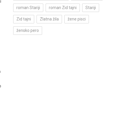
i
roman Stariji
roman Zid tajni
Stariji
Zid tajni
Zlatna žila
žene pisci
žensko pero
a
o