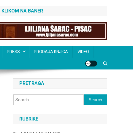
 KLIKOM NA BANER
PRESS
PRODAJA KNJIGA
VIDEO
PRETRAGA
Search
for:
RUBRIKE