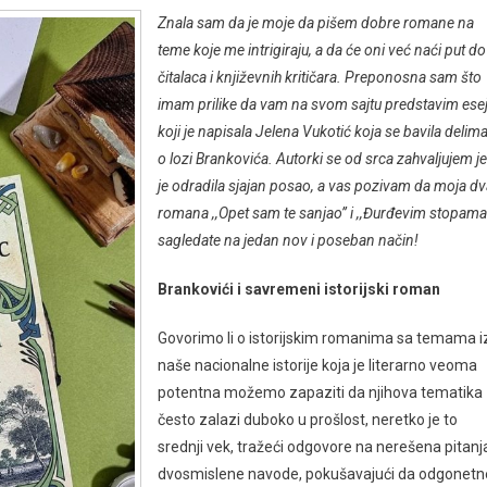
Znala sam da je moje da pišem dobre romane na
teme koje me intrigiraju, a da će oni već naći put do
čitalaca i književnih kritičara. Preponosna sam što
imam prilike da vam na svom sajtu predstavim ese
koji je napisala Jelena Vukotić koja se bavila delim
o lozi Brankovića. Autorki se od srca zahvaljujem je
je odradila sjajan posao, a vas pozivam da moja dv
romana ,,Opet sam te sanjao’’ i ,,Đurđevim stopama’
sagledate na jedan nov i poseban način!
Brankovići i savremeni istorijski roman
Govorimo li o istorijskim romanima sa temama i
naše nacionalne istorije koja je literarno veoma
potentna možemo zapaziti da njihova tematika
često zalazi duboko u prošlost, neretko je to
srednji vek, tražeći odgovore na nerešena pitanja
dvosmislene navode, pokušavajući da odgonetn