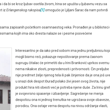
a i da bi se kroz ljubav osetila živom, Irina se upušta u ljubavnu vezu sa
t iz
Erlangenskog rukopisa
[1]
omogućio je Ljiljani Šarac da nam potvrdi
 pesama zapisanih početkom osamnaestog veka. Pronađen je u biblioteci 
esmama kojih ima oko dvesta nalaze se i pesme posvećene
Interesantno je da iako pred sobom ima jednu preljubnicu koja
mogli bismo reći, pokazuje nepoštovanje prema časnom
suprugu čitalac će primetiti da u Irini Branković uprkos svemu
nema nikakve zlosti, prepredenosti i pritvornosti. Čin preljube
nije predmet želje njenog tela ili pak činjenice da je ona još uv
u snazi dok despot Đurađ polako živi jesen svog života, nije
produkt hira niti obesti već je potreba njene duše. Za Irinu gre
je svojevrsno spasenje i izbavljenje. Sagrešenje ne menja
despoticu ona ni jednog trenutka ne ugrožava svoje obaveze,
porodicu. Ona ostaje verna despotu na nivou održanja vlasti,