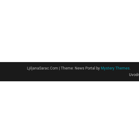
LjiljanaSarac.Com
|
Theme: News Portal by
Mystery Themes
.
Uvodn