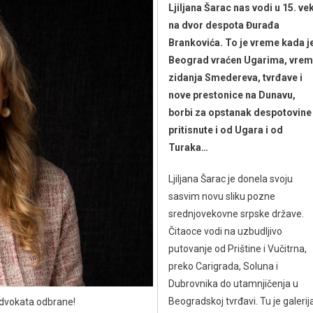
Ljiljana Šarac nas vodi u 15. ve
na dvor despota Đurađa
Brankovića. To je vreme kada j
Beograd vraćen Ugarima, vre
zidanja Smedereva, tvrđave i
nove prestonice na Dunavu,
borbi za opstanak despotovine
pritisnute i od Ugara i od
Turaka…
Ljiljana Šarac je donela svoju
sasvim novu sliku pozne
srednjovekovne srpske države.
Čitaoce vodi na uzbudljivo
putovanje od Prištine i Vučitrna,
preko Carigrada, Soluna i
Dubrovnika do utamnjičenja u
Beogradskoj tvrđavi. Tu je galerij
 advokata odbrane!