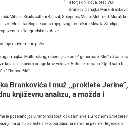
istorijskih likova: otac Vuk
Branković, majka Mara Branković
jadi, Mihailo Silađi; sultani Bajazit, Sulejman, Musa, Mehmed, Murat, kra
at između ostarelog despota i njegovog tamničara Mihaila Silađija
), zapovednika Beogradske tvrđave.
storije i savremene priče.
ruga i majka
.
Multitasking, rečeno jezikom Z generacije. Među čitaocim
ze koja sa lakoćom putuje kroz vekove. Autor je romana “Opet sam te
i” i “Zlatana žila”
uka Brankovića i muž ,,proklete Jerine”,
ednu književnu analizu, a možda i
me je posejano još u ranoj mladosti dok sam živela u rodnom Smederev
pažnju na priču o vlastelinskoj porodici, na narodne pesme i legende o