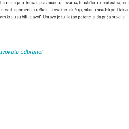
u bili neiscrpna tema o praznicima, slavama, turističkim manifestacijama
smo ih spomenuli i u školi… U svakom slučaju, nikada nisu bili pod takv
m kraju su bili ,,glavni’’. Upravo je tu i ležao potencijal da priča proklija,
advokata odbrane!