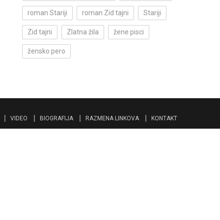
roman Stariji
roman Zid tajni
Stariji
Zid tajni
Zlatna žila
žene pisci
žensko pero
VIDEO
BIOGRAFIJA
RAZMENA LINKOVA
KONTAKT