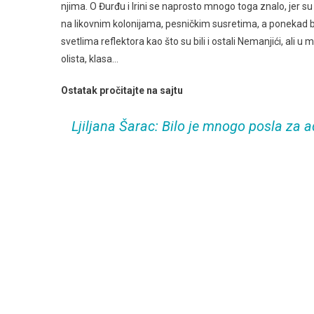
njima. O Đurđu i Irini se naprosto mnogo toga znalo, jer s
na likovnim kolonijama, pesničkim susretima, a ponekad bi
svetlima reflektora kao što su bili i ostali Nemanjići, ali u mo
olista, klasa…
Ostatak pročitajte na sajtu
Ljiljana Šarac: Bilo je mnogo posla za 