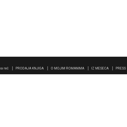
a reč
PRODAJA KNJIGA
O MOJIM ROMANIMA
IZ MESECA
PRESS