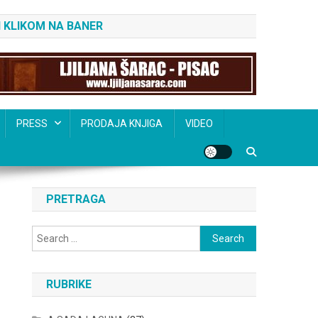
 KLIKOM NA BANER
PRESS
PRODAJA KNJIGA
VIDEO
PRETRAGA
Search
for:
RUBRIKE