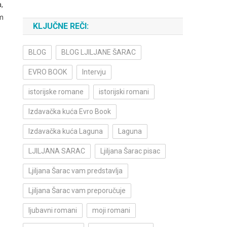
,
im
KLJUČNE REČI:
BLOG
BLOG LJILJANE ŠARAC
EVRO BOOK
Intervju
istorijske romane
istorijski romani
Izdavačka kuća Evro Book
Izdavačka kuća Laguna
Laguna
LJILJANA SARAC
Ljiljana Šarac pisac
Ljiljana Šarac vam predstavlja
Ljiljana Šarac vam preporučuje
ljubavni romani
moji romani