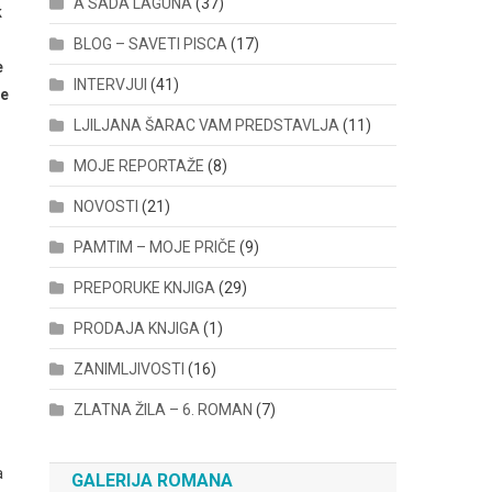
A SADA LAGUNA
(37)
k
BLOG – SAVETI PISCA
(17)
e
INTERVJUI
(41)
me
LJILJANA ŠARAC VAM PREDSTAVLJA
(11)
MOJE REPORTAŽE
(8)
NOVOSTI
(21)
PAMTIM – MOJE PRIČE
(9)
PREPORUKE KNJIGA
(29)
PRODAJA KNJIGA
(1)
ZANIMLJIVOSTI
(16)
ZLATNA ŽILA – 6. ROMAN
(7)
a
GALERIJA ROMANA