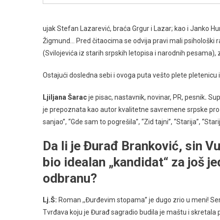
ujak Stefan Lazarević, braća Grgur i Lazar; kao i Janko Hun
Žigmund… Pred čitaocima se odvija pravi mali psihološki r
(Svilojevića iz starih srpskih letopisa i narodnih pesama
Ostajući dosledna sebi i ovoga puta vešto plete pletenicu i
Ljiljana Šarac
je pisac, nastavnik, novinar, PR, pesnik
.
Sup
je prepoznata kao autor kvalitetne savremene srpske pro
sanjao”, “Gde sam to pogrešila”, “Zid tajni”, “Starija”, “Starij
Da li je Đurađ Branković, sin V
bio idealan „kandidat“ za još j
odbranu?
Lj.
Š:
Roman ,,Đurđevim stopama’’ je dugo zrio u meni! Se
Tvrđava koju je Đurađ sagradio budila je maštu i skretala 