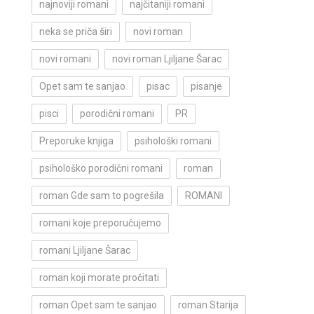
najnoviji romani
najčitaniji romani
neka se priča širi
novi roman
novi romani
novi roman Ljiljane Šarac
Opet sam te sanjao
pisac
pisanje
pisci
porodični romani
PR
Preporuke knjiga
psihološki romani
psihološko porodični romani
roman
roman Gde sam to pogrešila
ROMANI
romani koje preporučujemo
romani Ljiljane Šarac
roman koji morate pročitati
roman Opet sam te sanjao
roman Starija