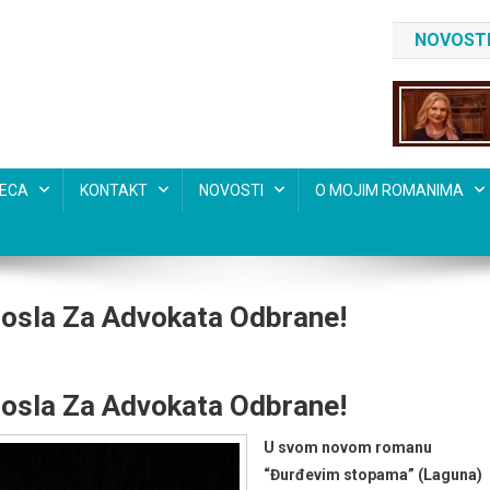
NOVOSTI
SECA
KONTAKT
NOVOSTI
O MOJIM ROMANIMA
 Posla Za Advokata Odbrane!
 Posla Za Advokata Odbrane!
U svom novom romanu
“Đurđevim stopama” (Laguna)