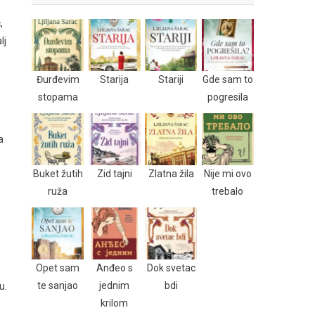
,
lj
Đurđevim
Starija
Stariji
Gde sam to
stopama
pogresila
a
Buket žutih
Zid tajni
Zlatna žila
Nije mi ovo
ruža
trebalo
Opet sam
Anđeo s
Dok svetac
te sanjao
jednim
bdi
u.
krilom