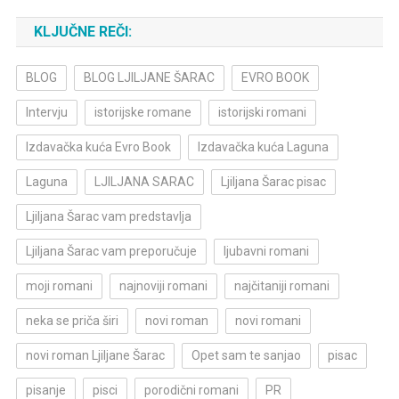
KLJUČNE REČI:
BLOG
BLOG LJILJANE ŠARAC
EVRO BOOK
Intervju
istorijske romane
istorijski romani
Izdavačka kuća Evro Book
Izdavačka kuća Laguna
Laguna
LJILJANA SARAC
Ljiljana Šarac pisac
Ljiljana Šarac vam predstavlja
Ljiljana Šarac vam preporučuje
ljubavni romani
moji romani
najnoviji romani
najčitaniji romani
neka se priča širi
novi roman
novi romani
novi roman Ljiljane Šarac
Opet sam te sanjao
pisac
pisanje
pisci
porodični romani
PR