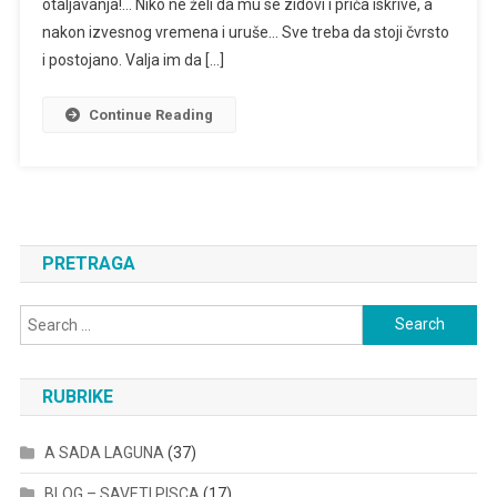
otaljavanja!… Niko ne želi da mu se zidovi i priča iskrive, a
nakon izvesnog vremena i uruše… Sve treba da stoji čvrsto
i postojano. Valja im da […]
Continue Reading
PRETRAGA
Search
for:
RUBRIKE
A SADA LAGUNA
(37)
BLOG – SAVETI PISCA
(17)