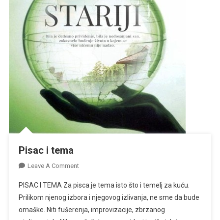
Pisac i tema
On
Leave A Comment
Pisac
PISAC I TEMA Za pisca je tema isto što i temelj za kuću.
I
Prilikom njenog izbora i njegovog izlivanja, ne sme da bude
Tema
omaške. Niti fušerenja, improvizacije, zbrzanog