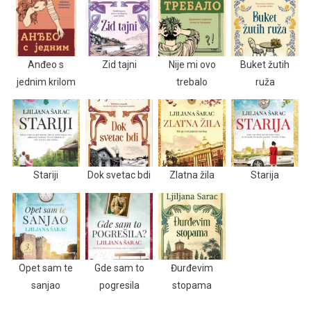
Anđeo s
Zid tajni
Nije mi ovo
Buket žutih
jednim krilom
trebalo
ruža
Stariji
Dok svetac bdi
Zlatna žila
Starija
Opet sam te
Gde sam to
Đurđevim
sanjao
pogresila
stopama