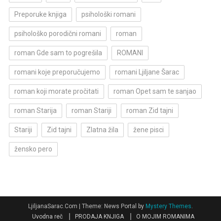
Preporuke knjiga
psihološki romani
psihološko porodični romani
roman
roman Gde sam to pogrešila
ROMANI
romani koje preporučujemo
romani Ljiljane Šarac
roman koji morate pročitati
roman Opet sam te sanjao
roman Starija
roman Stariji
roman Zid tajni
Stariji
Zid tajni
Zlatna žila
žene pisci
žensko pero
LjiljanaSarac.Com
|
Theme: News Portal by
Mystery Themes
.
Uvodna reč
PRODAJA KNJIGA
O MOJIM ROMANIMA