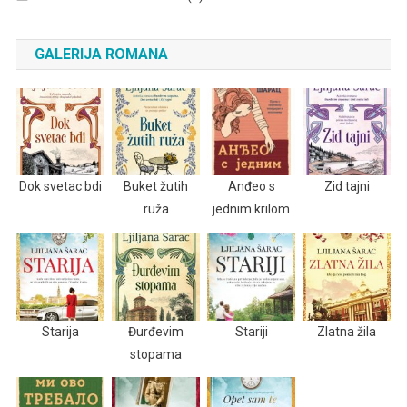
GALERIJA ROMANA
Dok svetac bdi
Buket žutih
Anđeo s
Zid tajni
ruža
jednim krilom
Starija
Đurđevim
Stariji
Zlatna žila
stopama