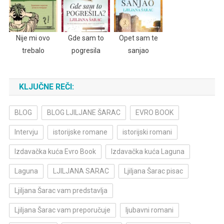
Nije mi ovo
Gde sam to
Opet sam te
trebalo
pogresila
sanjao
KLJUČNE REČI:
BLOG
BLOG LJILJANE ŠARAC
EVRO BOOK
Intervju
istorijske romane
istorijski romani
Izdavačka kuća Evro Book
Izdavačka kuća Laguna
Laguna
LJILJANA SARAC
Ljiljana Šarac pisac
Ljiljana Šarac vam predstavlja
Ljiljana Šarac vam preporučuje
ljubavni romani