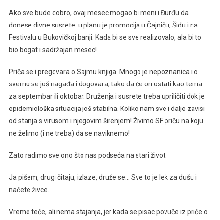
Ako sve bude dobro, ovaj mesec mogao bi meni i Đurđu da
donese divne susrete: u planu je promocija u Čajniču, Šidu i na
Festivalu u Bukovičkoj banji. Kada bi se sve realizovalo, ala bi to
bio bogat i sadržajan mesec!
Priča se i pregovara o Sajmu knjiga. Mnogo je nepoznanica i o
svemu se još nagađa i dogovara, tako da će on ostati kao tema
za septembar ili oktobar. Druženja i susrete treba upriličiti dok je
epidemiološka situacija još stabilna. Koliko nam sve i dalje zavisi
od stanja s virusom i njegovim širenjem! Živimo SF priču na koju
ne želimo (i ne treba) da se naviknemo!
Zato radimo sve ono što nas podseća na stari život.
Ja pišem, drugi čitaju, izlaze, druže se… Sve to je lek za dušu i
načete živce.
Vreme teče, ali nema stajanja, jer kada se pisac povuče iz priče o