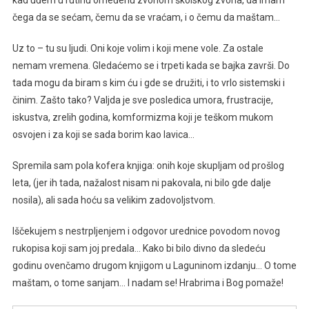
kad uđem u rutinu omeđenu zvonom školskog zvona, da imam
čega da se sećam, čemu da se vraćam, i o čemu da maštam…
Uz to – tu su ljudi. Oni koje volim i koji mene vole. Za ostale
nemam vremena. Gledaćemo se i trpeti kada se bajka završi. Do
tada mogu da biram s kim ću i gde se družiti, i to vrlo sistemski i
činim. Zašto tako? Valjda je sve posledica umora, frustracije,
iskustva, zrelih godina, komformizma koji je teškom mukom
osvojen i za koji se sada borim kao lavica…
Spremila sam pola kofera knjiga: onih koje skupljam od prošlog
leta, (jer ih tada, nažalost nisam ni pakovala, ni bilo gde dalje
nosila), ali sada hoću sa velikim zadovoljstvom.
Iščekujem s nestrpljenjem i odgovor urednice povodom novog
rukopisa koji sam joj predala… Kako bi bilo divno da sledeću
godinu ovenčamo drugom knjigom u Laguninom izdanju… O tome
maštam, o tome sanjam… I nadam se! Hrabrima i Bog pomaže!