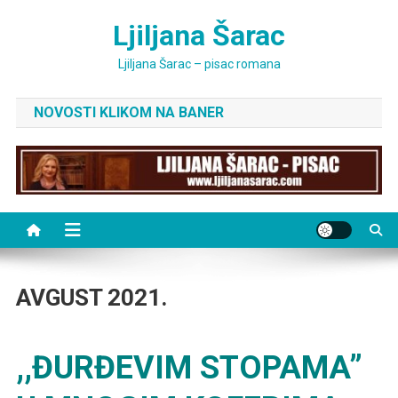
Skip
Ljiljana Šarac
to
content
Ljiljana Šarac – pisac romana
NOVOSTI KLIKOM NA BANER
AVGUST 2021.
,,ĐURĐEVIM STOPAMA”