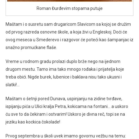
Roman Đurđevim stopama putuje
Maštam i o susretu sam drugaricom Slavicom sa kojoj se družim
od prvog razreda osnovne škole, a koja živi u Engleskoj. Doći će
ovog meseca u Smederevo i razgovor će poteći kao šampanjac iz
snažno promućkane flaše.
Vreme u rodnom gradu prolazi duplo brže nego na ijednom
drugom mestu. Tamo ima tako mnogo rođaka i prijatelja koje
treba obići. Nigde burek, lubenice i baklava nisu tako ukusni i
slatki!…
Maštam o šetnji pored Dunava, uspinjanju na zidine tvrđave,
ispijanju pića u Ulici kralja Petra, kokicama na fontani… a uskoro
ću sve to da čekiram i ostvarim! Uskoro je divna reč, topi se na
jeziku kao kockica čokolade!
Prvog septembra u školi uvek imamo govornu vežbu na temu: