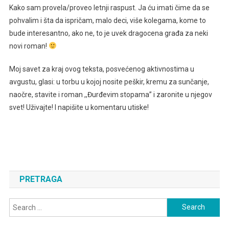
Kako sam provela/proveo letnji raspust. Ja ću imati čime da se
pohvalim i šta da ispričam, malo deci, više kolegama, kome to
bude interesantno, ako ne, to je uvek dragocena građa za neki
novi roman!
Moj savet za kraj ovog teksta, posvećenog aktivnostima u
avgustu, glasi: u torbu u kojoj nosite peškir, kremu za sunčanje,
naočre, stavite i roman ,,Đurđevim stopama” i zaronite u njegov
svet! Uživajte! I napišite u komentaru utiske!
PRETRAGA
Search
for: