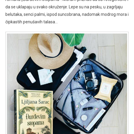
da se uklapaju u svako okruženje. Lepe su na pesku, u zagrljaju
belutaka, senci palmi, ispod suncobrana, nadomak modrog mora i
čipkastih penušavih talasa…