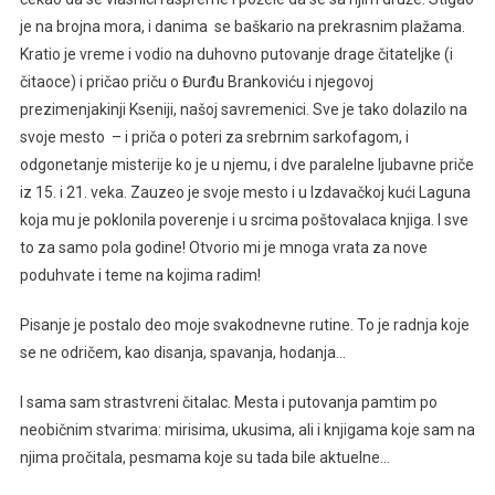
je na brojna mora, i danima se baškario na prekrasnim plažama.
Kratio je vreme i vodio na duhovno putovanje drage čitateljke (i
čitaoce) i pričao priču o Đurđu Brankoviću i njegovoj
prezimenjakinji Kseniji, našoj savremenici. Sve je tako dolazilo na
svoje mesto – i priča o poteri za srebrnim sarkofagom, i
odgonetanje misterije ko je u njemu, i dve paralelne ljubavne priče
iz 15. i 21. veka. Zauzeo je svoje mesto i u Izdavačkoj kući Laguna
koja mu je poklonila poverenje i u srcima poštovalaca knjiga. I sve
to za samo pola godine! Otvorio mi je mnoga vrata za nove
poduhvate i teme na kojima radim!
Pisanje je postalo deo moje svakodnevne rutine. To je radnja koje
se ne odričem, kao disanja, spavanja, hodanja…
I sama sam strastvreni čitalac. Mesta i putovanja pamtim po
neobičnim stvarima: mirisima, ukusima, ali i knjigama koje sam na
njima pročitala, pesmama koje su tada bile aktuelne…