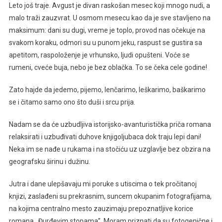
Leto još traje. Avgust je divan raskošan mesec koji mnogo nudi, a
malo traži zauzvrat. U osmom mesecu kao da je sve stavljeno na
maksimum: dani su dugi, vreme je toplo, provod nas očekuje na
svakom koraku, odmori su u punom jeku, raspust se gustira sa
apetitom, raspoloženje je vrhunsko, ljudi opušteni. Voće se
rumeni, cveće buja, nebo je bez oblačka. To se čeka cele godine!
Zato hajde da jedemo, pijemo, lenčarimo, leškarimo, baškarimo
se i čitamo samo ono što duši i srcu prija.
Nadam se da će uzbudljiva istorijsko-avanturistička priča romana
relaksirati i uzbuđivati duhove knjigoljubaca dok traju lepi dani!
Neka im se nađe u rukama i na stočiću uz uzglavlje bez obzira na
geografsku širinu i dužinu.
Jutra i dane ulepšavaju mi poruke s utiscima o tek pročitanoj
knjizi, zaslađeni su prekrasnim, suncem okupanim fotografijama,
na kojima centralno mesto zauzimaju prepoznatljive korice
romana ,,Đurđevim stopama”. Moram priznati da su fotogenične i