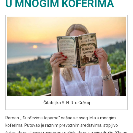
U MNOGIM KOFERIMA
Čitateljka S. N. R. u Grčkoj
Roman ,,,Đurđevim stopama” našao se ovog leta u mnogim
koferima. Putovao je raznim prevoznim sredstvima, strpljivo
čekao da se vlasnici raspreme i požele da se sa njim druže. Stigao