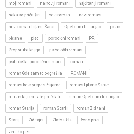
moji romani
najnoviji romani
najčitaniji romani
neka se priča širi
novi roman
novi romani
novi roman Ljiljane Šarac
Opet sam te sanjao
pisac
pisanje
pisci
porodični romani
PR
Preporuke knjiga
psihološki romani
psihološko porodični romani
roman
roman Gde sam to pogrešila
ROMANI
romani koje preporučujemo
romani Ljiljane Šarac
roman koji morate pročitati
roman Opet sam te sanjao
roman Starija
roman Stariji
roman Zid tajni
Stariji
Zid tajni
Zlatna žila
žene pisci
žensko pero