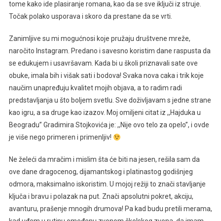
tome kako ide plasiranje romana, kao da se sve iključi iz struje.
Točak polako usporava i skoro da prestane da se vrti.
Zanimljive su mi mogućnosi koje pružaju društvene mreže,
naročito Instagram. Predano i savesno koristim dane raspusta da
se edukujem i usavršavam. Kada bi u školi priznavali sate ove
obuke, imala bih i višak sati i bodova! Svaka nova caka i trik koje
naučim unapređuju kvalitet mojih objava, a to radim radi
predstavljanja u što boljem svetlu. Sve doživljavam s jedne strane
kao igru, a sa druge kao izazov. Moj omiljeni citat iz ,,Hajduka u
Beogradu” Gradimira Stojkovića je: ,,Nije ovo telo za opelo”, i ovde
je više nego primeren i primenljiv!
Ne želeći da mračim i mislim šta će biti na jesen, rešila sam da
ove dane dragocenog, dijamantskog i platinastog godišnjeg
odmora, maksimalno iskoristim. U mojoj režiji to znači stavljanje
ključa i bravu i polazak na put. Znači apsolutni pokret, akciju,
avanturu, prašenje mnogih drumova! Pa kad budu pretili merama,