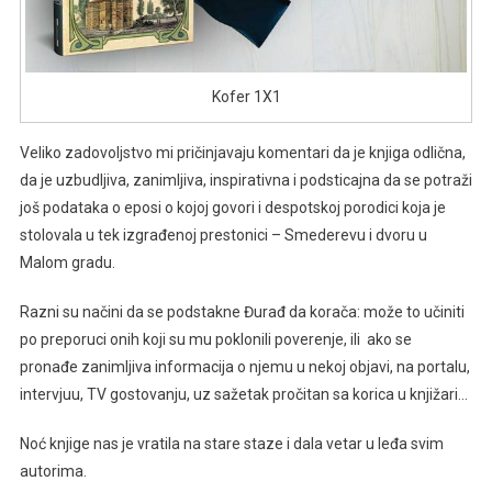
Kofer 1X1
Veliko zadovoljstvo mi pričinjavaju komentari da je knjiga odlična,
da je uzbudljiva, zanimljiva, inspirativna i podsticajna da se potraži
još podataka o eposi o kojoj govori i despotskoj porodici koja je
stolovala u tek izgrađenoj prestonici – Smederevu i dvoru u
Malom gradu.
Razni su načini da se podstakne Đurađ da korača: može to učiniti
po preporuci onih koji su mu poklonili poverenje, ili ako se
pronađe zanimljiva informacija o njemu u nekoj objavi, na portalu,
intervjuu, TV gostovanju, uz sažetak pročitan sa korica u knjižari…
Noć knjige nas je vratila na stare staze i dala vetar u leđa svim
autorima.