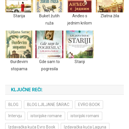
Starija
Buket žutih
Anđeo s
Zlatna žila
ruža
jednim krilom
Đurđevim
Gde sam to
Stariji
stopama
pogresila
KLJUČNE REČI:
BLOG
BLOG LJILJANE ŠARAC
EVRO BOOK
Intervju
istorijske romane
istorijski romani
Izdavačka kuća Evro Book
Izdavačka kuća Laguna