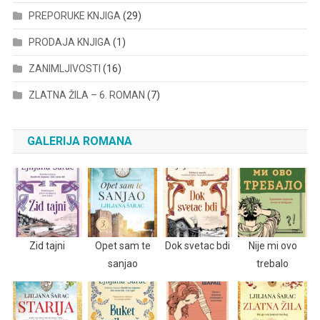
PREPORUKE KNJIGA
(29)
PRODAJA KNJIGA
(1)
ZANIMLJIVOSTI
(16)
ZLATNA ŽILA – 6. ROMAN
(7)
GALERIJA ROMANA
Zid tajni
Opet sam te
Dok svetac bdi
Nije mi ovo
sanjao
trebalo