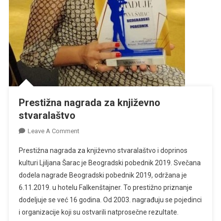
Prestižna nagrada za književno
stvaralaštvo
On
Leave A Comment
Prestižna
Prestižna nagrada za književno stvaralaštvo i doprinos
Nagrada
kulturi Ljiljana Šarac je Beogradski pobednik 2019. Svečana
Za
dodela nagrade Beogradski pobednik 2019, održana je
Književno
6.11.2019. u hotelu Falkenštajner. To prestižno priznanje
Stvaralaštvo
dodeljuje se već 16 godina. Od 2003. nagrađuju se pojedinci
i organizacije koji su ostvarili natprosečne rezultate.