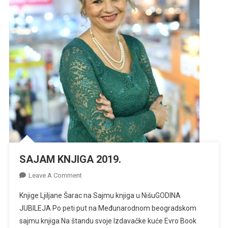
SAJAM KNJIGA 2019.
On
Leave A Comment
SAJAM
Knjige Ljiljane Šarac na Sajmu knjiga u NišuGODINA
KNJIGA
JUBILEJA Po peti put na Međunarodnom beogradskom
2019.
sajmu knjiga Na štandu svoje Izdavačke kuće Evro Book