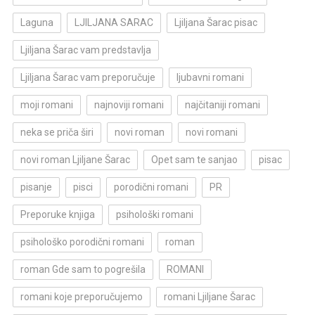
Laguna
LJILJANA SARAC
Ljiljana Šarac pisac
Ljiljana Šarac vam predstavlja
Ljiljana Šarac vam preporučuje
ljubavni romani
moji romani
najnoviji romani
najčitaniji romani
neka se priča širi
novi roman
novi romani
novi roman Ljiljane Šarac
Opet sam te sanjao
pisac
pisanje
pisci
porodični romani
PR
Preporuke knjiga
psihološki romani
psihološko porodični romani
roman
roman Gde sam to pogrešila
ROMANI
romani koje preporučujemo
romani Ljiljane Šarac