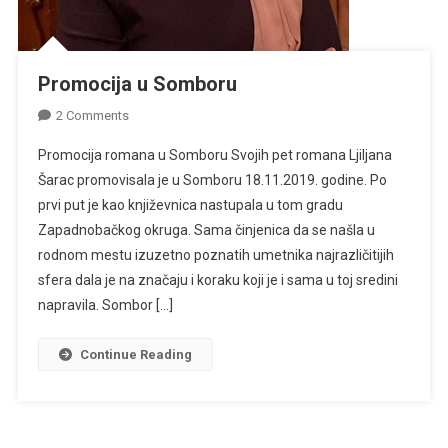
Promocija u Somboru
On
2 Comments
Promocija
Promocija romana u Somboru Svojih pet romana Ljiljana
U
Šarac promovisala je u Somboru 18.11.2019. godine. Po
Somboru
prvi put je kao književnica nastupala u tom gradu
Zapadnobačkog okruga. Sama činjenica da se našla u
rodnom mestu izuzetno poznatih umetnika najrazličitijih
sfera dala je na značaju i koraku koji je i sama u toj sredini
napravila. Sombor […]
Continue Reading