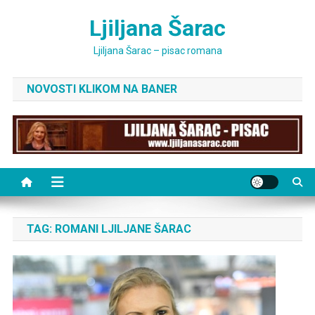
Skip
Ljiljana Šarac
to
content
Ljiljana Šarac – pisac romana
NOVOSTI KLIKOM NA BANER
TAG:
ROMANI LJILJANE ŠARAC