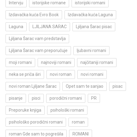
Intervju
istorijske romane
istorijski romani
Izdavačka kuća Evro Book
Izdavačka kuća Laguna
Laguna
LJILJANA SARAC
Ljiljana Šarac pisac
Ljiljana Šarac vam predstavlja
Ljiljana Šarac vam preporučuje
ljubavni romani
moji romani
najnoviji romani
najčitaniji romani
neka se priča širi
novi roman
novi romani
novi roman Ljiljane Šarac
Opet sam te sanjao
pisac
pisanje
pisci
porodični romani
PR
Preporuke knjiga
psihološki romani
psihološko porodični romani
roman
roman Gde sam to pogrešila
ROMANI