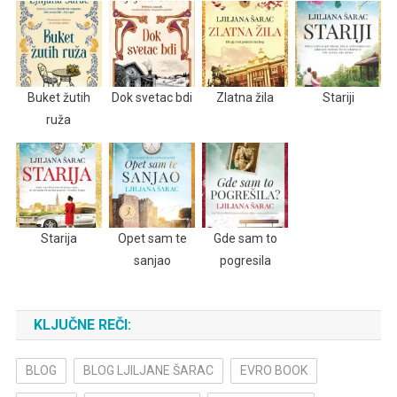
Buket žutih
Dok svetac bdi
Zlatna žila
Stariji
ruža
Starija
Opet sam te
Gde sam to
sanjao
pogresila
KLJUČNE REČI:
BLOG
BLOG LJILJANE ŠARAC
EVRO BOOK