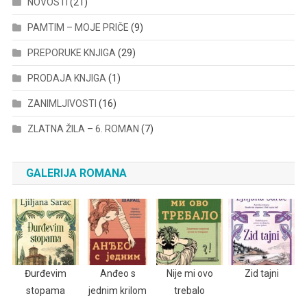
NOVOSTI
(21)
PAMTIM – MOJE PRIČE
(9)
PREPORUKE KNJIGA
(29)
PRODAJA KNJIGA
(1)
ZANIMLJIVOSTI
(16)
ZLATNA ŽILA – 6. ROMAN
(7)
GALERIJA ROMANA
Đurđevim
Anđeo s
Nije mi ovo
Zid tajni
stopama
jednim krilom
trebalo