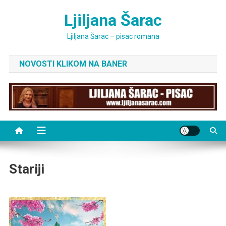
Skip
Ljiljana Šarac
to
content
Ljiljana Šarac – pisac romana
NOVOSTI KLIKOM NA BANER
Stariji