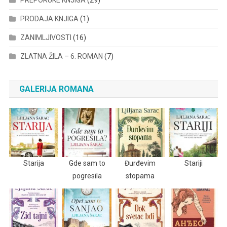
PREPORUKE KNJIGA
(29)
PRODAJA KNJIGA
(1)
ZANIMLJIVOSTI
(16)
ZLATNA ŽILA – 6. ROMAN
(7)
GALERIJA ROMANA
Starija
Gde sam to
Đurđevim
Stariji
pogresila
stopama