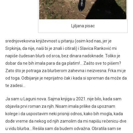
Ljiljana pisac
srednjovekovna književnost u pitanju (osim kod nas, jer je
Srpkinja, da nije, naši bi je znali i citirali) i Slavica Ranković mi
napiše čudesan blurb od srca, bez dinara nadoknade. Toliko je
dobar da ne bih imala para da ga platim!… Zašto sve to pišem?
Zato što je potraga za blurberom zahevna i neizvesna. Frka mi je
od toga. Odbijanje je neprijatno čak i kada si spreman da može da
te zadesi…
Ja sam u Laguni nova. Sajma knjiga u 2021. nije bilo, kada sam
objavila prvi roman za njih. Nisam imala prilike da upoznam
kolege i da uspostavim neki prisniji odnos, kako bih mogla, kada
dođe vreme da nekog od njih zamolim da mi napišu rečenicu-dve
u vidu blurba… Rešila sam da budem odvažna. Obratila sam se