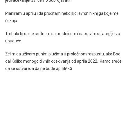
jedvačekanje! Svi ćemo odbrojavati!
Planiram u aprilu i da pročitam nekoliko izvrsnih knjiga koje me
čekaju.
Trebalo bi da se sretnem sa urednicom i napravim strategiju za
ubuduće.
Želim da uživam punim plućima u prolećnom raspustu, ako Bog
da! Koliko monogo divnih očekivanja od aprila 2022. Kamo sreće
da se ostvare, a da ne bude apillili! <3