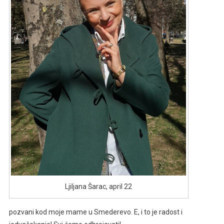
Ljiljana Šarac, april 22
pozvani kod moje mame u Smederevo. E, i to je radost i