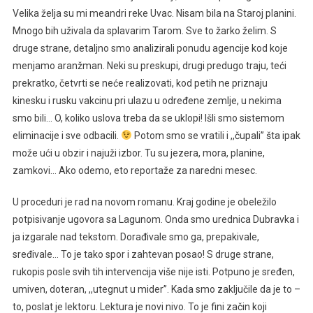
Velika želja su mi meandri reke Uvac. Nisam bila na Staroj planini.
Mnogo bih uživala da splavarim Tarom. Sve to žarko želim. S
druge strane, detaljno smo analizirali ponudu agencije kod koje
menjamo aranžman. Neki su preskupi, drugi predugo traju, teći
prekratko, četvrti se neće realizovati, kod petih ne priznaju
kinesku i rusku vakcinu pri ulazu u određene zemlje, u nekima
smo bili… O, koliko uslova treba da se uklopi! Išli smo sistemom
eliminacije i sve odbacili.
Potom smo se vratili i ,,čupali’’ šta ipak
može ući u obzir i najuži izbor. Tu su jezera, mora, planine,
zamkovi… Ako odemo, eto reportaže za naredni mesec.
U proceduri je rad na novom romanu. Kraj godine je obeležilo
potpisivanje ugovora sa Lagunom. Onda smo urednica Dubravka i
ja izgarale nad tekstom. Dorađivale smo ga, prepakivale,
sređivale… To je tako spor i zahtevan posao! S druge strane,
rukopis posle svih tih intervencija više nije isti. Potpuno je sređen,
umiven, doteran, ,,utegnut u mider’’. Kada smo zaključile da je to –
to, poslat je lektoru. Lektura je novi nivo. To je fini začin koji