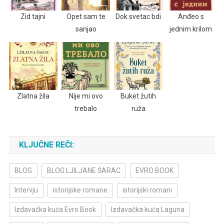
Zid tajni
Opet sam te
Dok svetac bdi
Anđeo s
sanjao
jednim krilom
Zlatna žila
Nije mi ovo
Buket žutih
trebalo
ruža
KLJUČNE REČI:
BLOG
BLOG LJILJANE ŠARAC
EVRO BOOK
Intervju
istorijske romane
istorijski romani
Izdavačka kuća Evro Book
Izdavačka kuća Laguna