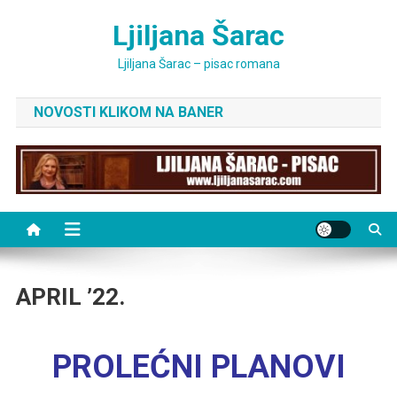
Skip
Ljiljana Šarac
to
content
Ljiljana Šarac – pisac romana
NOVOSTI KLIKOM NA BANER
APRIL ’22.
PROLEĆNI PLANOVI