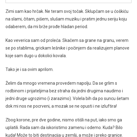
Zimi sam kao hrčak. Ne teram svoj točak. Sklupčam se u ćoškiću
na slami, čitam, pišem, slušam muziku i pratim jednu seriju koju
odaberem, da mi brže prođe hladan period.
Kao veverica sam od proleća. Skačem sa grane na granu, verem
se po stablima, grickam lešnike i počinjem da realizujem planove
koje sam dugo u dokolici kovala.
Tako je i sa ovim aprilom.
Želim da mnogo vremena provedem napolju. Da se grlim s
rodbinom i prijateljima bez straha da jedni drugima naudimo i
jedni druge ugrozimo (i zarazimo). Volela bih da po suncu šetam
dok mi nos ne pocrveni, a mozak se ne opusti i ne izluftira!
Zbog korone, pre dve godine, nismo otišli na put, iako smo ga
uplatili. Rada sam da iskoristimo zamenu i odemo. Kuda? Bilo
kuda! Može to biti destinacija u zemlji, a može i preko granice.