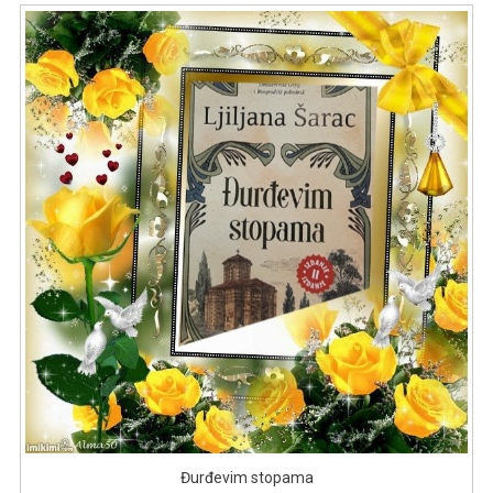
Đurđevim stopama