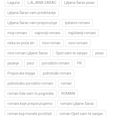
Laguna
LJILJANA SARAC
Ljiljana Šarac pisac
Ljiljana Šarac vam predstavlja
Ljiljana Šarac vam preporučuje
ljubavni romani
moji romani
najnoviji romani
najčitaniji romani
neka se priča širi
novi roman
novi romani
novi roman Ljiljane Šarac
Opet sam te sanjao
pisac
pisanje
pisci
porodični romani
PR
Preporuke knjiga
psihološki romani
psihološko porodični romani
roman
roman Gde sam to pogrešila
ROMANI
romani koje preporučujemo
romani Ljiljane Šarac
roman koji morate pročitati
roman Opet sam te sanjao