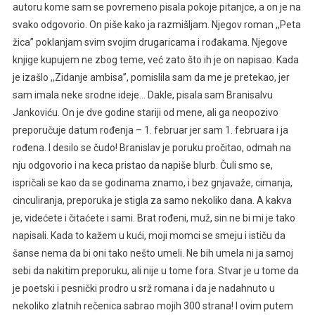
autoru kome sam se povremeno pisala pokoje pitanjce, a on je na
svako odgovorio. On piše kako ja razmišljam. Njegov roman ,,Peta
žica’’ poklanjam svim svojim drugaricama i rođakama. Njegove
knjige kupujem ne zbog teme, već zato što ih je on napisao. Kada
je izašlo ,,Zidanje ambisa’’, pomislila sam da me je pretekao, jer
sam imala neke srodne ideje… Dakle, pisala sam Branisalvu
Jankoviću. On je dve godine stariji od mene, ali ga neopozivo
preporučuje datum rođenja – 1. februar jer sam 1. februara i ja
rođena. I desilo se čudo! Branislav je poruku pročitao, odmah na
nju odgovorio i na keca pristao da napiše blurb. Čuli smo se,
ispričali se kao da se godinama znamo, i bez gnjavaže, cimanja,
cinculiranja, preporuka je stigla za samo nekoliko dana. A kakva
je, videćete i čitaćete i sami. Brat rođeni, muž, sin ne bi mi je tako
napisali. Kada to kažem u kući, moji momci se smeju i ističu da
šanse nema da bi oni tako nešto umeli. Ne bih umela ni ja samoj
sebi da nakitim preporuku, ali nije u tome fora. Stvar je u tome da
je poetski i pesnički prodro u srž romana i da je nadahnuto u
nekoliko zlatnih rečenica sabrao mojih 300 strana! I ovim putem