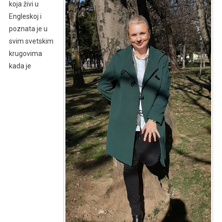
koja živi u
Engleskoj i
poznata je u
svim svetskim
krugovima
kada je