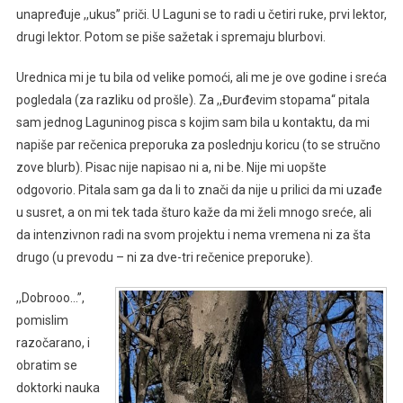
unapređuje ,,ukus’’ priči. U Laguni se to radi u četiri ruke, prvi lektor,
drugi lektor. Potom se piše sažetak i spremaju blurbovi.
Urednica mi je tu bila od velike pomoći, ali me je ove godine i sreća
pogledala (za razliku od prošle). Za ,,Đurđevim stopama“ pitala
sam jednog Laguninog pisca s kojim sam bila u kontaktu, da mi
napiše par rečenica preporuka za poslednju koricu (to se stručno
zove blurb). Pisac nije napisao ni a, ni be. Nije mi uopšte
odgovorio. Pitala sam ga da li to znači da nije u prilici da mi uzađe
u susret, a on mi tek tada šturo kaže da mi želi mnogo sreće, ali
da intenzivnon radi na svom projektu i nema vremena ni za šta
drugo (u prevodu – ni za dve-tri rečenice preporuke).
,,Dobrooo…’’,
pomislim
razočarano, i
obratim se
doktorki nauka