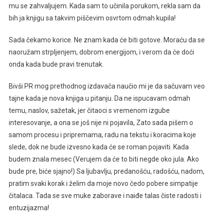
mu se zahvaljujem. Kada sam to učinila porukom, rekla sam da
bih ja knjigu sa takvim piščevim osvrtom odmah kupila!
Sada čekamo korice. Ne znam kada će biti gotove. Moraću da se
naoružam strpljenjem, dobrom energijom, i verom da će doći
onda kada bude pravi trenutak.
Bivši PR mog prethodnog izdavača naučio mi je da sačuvam veo
tajne kada je nova knjiga u pitanju. Da ne ispucavam odmah
temu, naslov, sažetak, jer čitaoci s vremenom izgube
interesovanje, a ona se još nije ni pojavila, Zato sada pišem o
samom procesu i pripremama, radu na tekstu i koracima koje
slede, dok ne bude izvesno kada će se roman pojaviti. Kada
budem znala mesec (Verujem da će to biti negde oko jula. Ako
bude pre, biće sjajno!) Sa ljubavlju, predanošću, radošću, nadom,
pratim svaki korak i želim da moje novo čedo pobere simpatije
čitalaca. Tada se sve muke zaborave i naiđe talas čiste radosti i
entuzijazma!