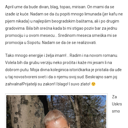
April ume da bude divan, blag, topao, mirisan. On mami da se
izađe iz kuće. Nadam se da ću popiti mnogo limunada (jer kafu ne
pijem nikada) u najlepšim beogradskim baštama, ali i po drugim
gradovima. Bila bih srećna kada bi mi stigao poziv bar za jednu
promociju i u ovom mesecu… Sredinom meseca smeška mi se
promocija u Sopotu. Nadam se da će se realizovati.
Tako mnogo energije i želja imam!… Radim i na novom romanu.
Volela bih da grubu verziju neko pročita i kaže mi jesam li na
dobrom putu. Moja divna koleginica istoričkarka je pristala da uđe
u taj novostvoreni svet i da o njemu svoj sud. Beskrajno sam joj
zahvalna!Prijatelji su zakon! I blago! I suvo zlato!
Za
Uskrs
smo