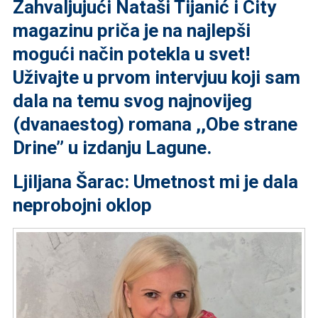
Zahvaljujući Nataši Tijanić i City
magazinu priča je na najlepši
mogući način potekla u svet!
Uživajte u prvom intervjuu koji sam
dala na temu svog najnovijeg
(dvanaestog) romana ,,Obe strane
Drine’’ u izdanju Lagune.
Ljiljana Šarac: Umetnost mi je dala
neprobojni oklop