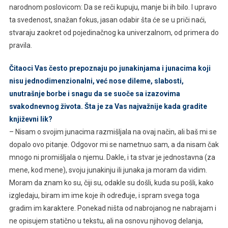
narodnom poslovicom: Da se reči kupuju, manje bi ih bilo. I upravo
ta svedenost, snažan fokus, jasan odabir šta će se u priči naći,
stvaraju zaokret od pojedinačnog ka univerzalnom, od primera do
pravila.
Čitaoci Vas često prepoznaju po junakinjama i junacima koji
nisu jednodimenzionalni, već nose dileme, slabosti,
unutrašnje borbe i snagu da se suoče sa izazovima
svakodnevnog života. Šta je za Vas najvažnije kada gradite
književni lik?
– Nisam o svojim junacima razmišljala na ovaj način, ali baš mi se
dopalo ovo pitanje. Odgovor mi se nametnuo sam, a da nisam čak
mnogo ni promišljala o njemu. Dakle, i ta stvar je jednostavna (za
mene, kod mene), svoju junakinju ili junaka ja moram da vidim.
Moram da znam ko su, čiji su, odakle su došli, kuda su pošli, kako
izgledaju, biram im ime koje ih određuje, i spram svega toga
gradim im karaktere. Ponekad ništa od nabrojanog ne nabrajam i
ne opisujem statično u tekstu, ali na osnovu njihovog delanja,