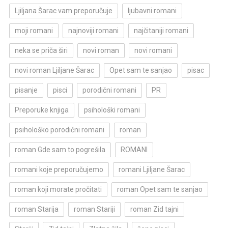
Ljiljana Šarac vam preporučuje
ljubavni romani
moji romani
najnoviji romani
najčitaniji romani
neka se priča širi
novi roman
novi romani
novi roman Ljiljane Šarac
Opet sam te sanjao
pisac
pisanje
pisci
porodični romani
PR
Preporuke knjiga
psihološki romani
psihološko porodični romani
roman
roman Gde sam to pogrešila
ROMANI
romani koje preporučujemo
romani Ljiljane Šarac
roman koji morate pročitati
roman Opet sam te sanjao
roman Starija
roman Stariji
roman Zid tajni