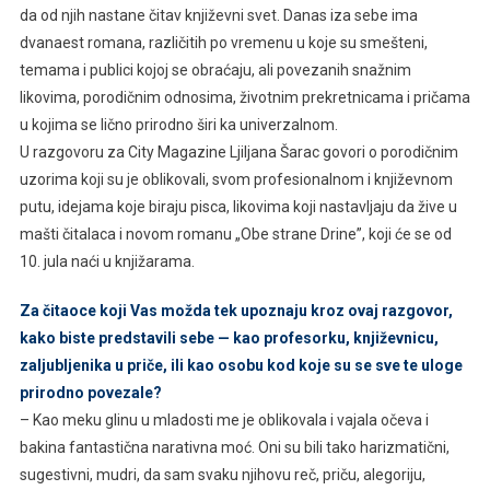
da od njih nastane čitav književni svet. Danas iza sebe ima
dvanaest romana, različitih po vremenu u koje su smešteni,
temama i publici kojoj se obraćaju, ali povezanih snažnim
likovima, porodičnim odnosima, životnim prekretnicama i pričama
u kojima se lično prirodno širi ka univerzalnom.
U razgovoru za City Magazine Ljiljana Šarac govori o porodičnim
uzorima koji su je oblikovali, svom profesionalnom i književnom
putu, idejama koje biraju pisca, likovima koji nastavljaju da žive u
mašti čitalaca i novom romanu „Obe strane Drine”, koji će se od
10. jula naći u knjižarama.
Za čitaoce koji Vas možda tek upoznaju kroz ovaj razgovor,
kako biste predstavili sebe — kao profesorku, književnicu,
zaljubljenika u priče, ili kao osobu kod koje su se sve te uloge
prirodno povezale?
– Kao meku glinu u mladosti me je oblikovala i vajala očeva i
bakina fantastična narativna moć. Oni su bili tako harizmatični,
sugestivni, mudri, da sam svaku njihovu reč, priču, alegoriju,