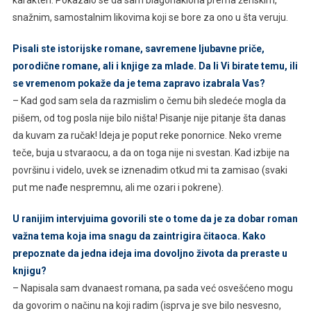
karakteri. Pokazalo se da sam blagonaklona prema ženskim,
snažnim, samostalnim likovima koji se bore za ono u šta veruju.
Pisali ste istorijske romane, savremene ljubavne priče,
porodične romane, ali i knjige za mlade. Da li Vi birate temu, ili
se vremenom pokaže da je tema zapravo izabrala Vas?
– Kad god sam sela da razmislim o čemu bih sledeće mogla da
pišem, od tog posla nije bilo ništa! Pisanje nije pitanje šta danas
da kuvam za ručak! Ideja je poput reke ponornice. Neko vreme
teče, buja u stvaraocu, a da on toga nije ni svestan. Kad izbije na
površinu i videlo, uvek se iznenadim otkud mi ta zamisao (svaki
put me nađe nespremnu, ali me ozari i pokrene).
U ranijim intervjuima govorili ste o tome da je za dobar roman
važna tema koja ima snagu da zaintrigira čitaoca. Kako
prepoznate da jedna ideja ima dovoljno života da preraste u
knjigu?
– Napisala sam dvanaest romana, pa sada već osvešćeno mogu
da govorim o načinu na koji radim (isprva je sve bilo nesvesno,