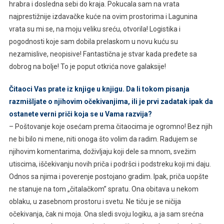
hrabra i dosledna sebi do kraja. Pokucala sam na vrata
najprestižnije izdavačke kuće na ovim prostorima i Lagunina
vrata su mi se, na moju veliku sreću, otvorila! Logistika i
pogodnosti koje sam dobila prelaskom u novu kuću su
nezamislive, neopisive! Fantastična je stvar kada pređete sa
dobrog na bolje! To je poput otkrića nove galaksije!
Čitaoci Vas prate iz knjige u knjigu. Da li tokom pisanja
razmišljate o njihovim očekivanjima, ili je prvi zadatak ipak da
ostanete verni priči koja se u Vama razvija?
– Poštovanje koje osećam prema čitaocima je ogromno! Bez njih
ne bi bilo ni mene, niti onoga što volim da radim. Radujem se
njihovim komentarima, doživljaju koji dele sa mnom, svežim
utiscima, iščekivanju novih priča i podršci i podstreku koji mi daju.
Odnos sa njima i poverenje postojano gradim. Ipak, priča uopšte
ne stanuje na tom „čitalačkom” spratu. Ona obitava u nekom
oblaku, u zasebnom prostoru i svetu. Ne tiču je se ničija
očekivanja, čak ni moja. Ona sledi svoju logiku, a ja sam srećna