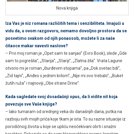
Nova knjiga
Iza Vas je niz romana različitih tema i senzibiliteta. Imajući u
vidu da, u ovom razgovoru, nemamo dovoljno prostora da se
posvetimo svakom od njih ponaosob, možete li za naše
čitaoce makar navesti naslove?
– Prvi moj roman je „Opet sam te sanjao” (Evro Book), slede „Gde
sam to pogrešila”, „Starija”, „Stariji”, „Zlatna žila”. Vrata Lagune
otvorio mi je roman „Đurđevim stopama”, pa „Dok svetac bdi”,
„Zid tajni”, „Anđeo s jednim krilom”, „Nije mi ovo trebalo”, „Buket
žutih ruža” i najnoviji „Obe strane Drine”.
Kada sagledate svoj dosadašnji opus, da li vidite nit koja
povezuje sve Vaše knjige?
– Iako tumaram od srednjeg veka do današnjih dana, potka na
razboju svih mojih priča koje tkam je ista. To su razne situacije iz
porodičnog života u koje se upliću neočekivani obrti i snažni