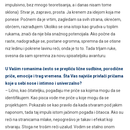
impulsivno, bez mnogo teoretisanja, a i danas nisam tome
sklona). Stvar je, zapravo, prosta. Ja krenem za idejom koja me
ponese. Počnem da je vrtim, zagledam sa svih strana, okrećem,
obrćem, razrađujem. Ukoliko se ona istopi kao grudva u toplim
rukama, znači da nije bila snažnog potencijala. Ako počne da
raste, nadograđuje se, postane ogromna, spremna da se otisne
niz ledinu i pokrene lavinu reči, onda je to to. Tada trljam ruke,
svesna da sam spremna za novu spisateljsku avanturu.
U Vašim romanima često se prepliću lične sudbine, porodične
priče, emocije i trag vremena. Šta Vas najviše privlači pričama
koje u sebi nose i intimno i univerzalno?
– Lično, kao čitateljku, pogađaju me priče sa kojima mogu da se
identifikujem. Kao pisca vode me priče u koje mogu da se
projektujem. Pokazalo se kao pravilo da kada stvaram pod jakim
naponom, tada taj impuls istom jačinom pogađa i čitaoca. Ako su
reči na stranicama mlake, nepogrešivo je takav i efekat koji
stvaraju. Stoga ne trošim reči uzalud. Vodim se stalno onom