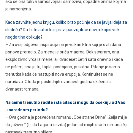
ako se ona takva samosvojna i samoživa, dopadne onima kojima
je namenjena.
Kada završite jednu knjigu, koliko brzo počinje da se javlja ideja za
sledeću? Da li ste autor koji pravi pauzu, ili se novi rukopis već
negde tiho oblikuje?
– Za ovaj odgovor inspiracija mi je vulkan Etna koji je ovih dana
ponovo proradio. Za mene je priča magma. Dok stvaram, ona
eksplozivno vrca iz mene, ali dvadeset četiri sata dnevno i kada
ne pišem, ona je tu, topla, postojana, prisutna. Pitanje je samo
trenutka kada će nastupiti nova erupcija. Kontinuitet se ne
narušava. Otuda je poslednjih dvanaest godina okićeno s
dvanaest romana.
Na čemu trenutno radite i šta čitaoci mogu da očekuju od Vas
u narednom periodu?
– Ova godina je posvećena romanu „Obe strane Drine”. Želja mi je
da „oživim” (tj. da Laguna reizda) jedan od mojih starih romana čiji
nastavak trenutno pišem.