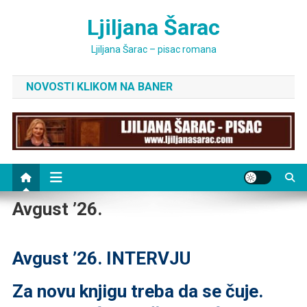
Skip
Ljiljana Šarac
to
content
Ljiljana Šarac – pisac romana
NOVOSTI KLIKOM NA BANER
Avgust ’26.
Avgust ’26. INTERVJU
Za novu knjigu treba da se čuje.