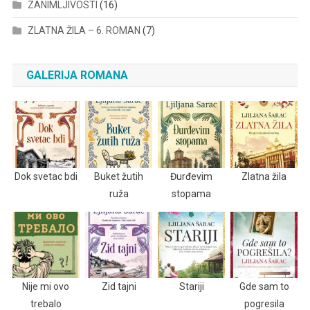
ZANIMLJIVOSTI
(16)
ZLATNA ŽILA – 6. ROMAN
(7)
GALERIJA ROMANA
Dok svetac bdi
Buket žutih
Đurđevim
Zlatna žila
ruža
stopama
Nije mi ovo
Zid tajni
Stariji
Gde sam to
trebalo
pogresila