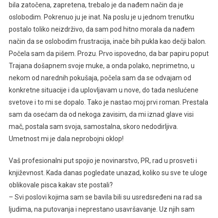
bila zatočena, zapretena, trebalo je da nađem način da je
oslobodim. Pokrenuo ju je inat. Na poslu je u jednom trenutku
postalo toliko neizdrživo, da sam pod hitno morala da nađem
način da se oslobodim frustracija, inače bih pukla kao dečji balon.
Počela sam da pišem. Prozu. Prvo ispovedno, da bar papiru poput
Trajana došapnem svoje muke, a onda polako, neprimetno, u
nekom od narednih pokušaja, počela sam da se odvajam od
konkretne situacije i da uplovljavam u nove, do tada neslućene
svetove i to mi se dopalo. Tako je nastao moj prvi roman. Prestala
sam da osećam da od nekoga zavisim, da mi iznad glave visi
mač, postala sam svoja, samostalna, skoro nedodirljiva.
Umetnost mi je dala neprobojni oklop!
Vaš profesionalni put spojio je novinarstvo, PR, rad u prosveti i
književnost. Kada danas pogledate unazad, koliko su sve te uloge
oblikovale pisca kakav ste postali?
– Svi poslovi kojima sam se bavila bili su usredsređeni na rad sa
ljudima, na putovanja i neprestano usavršavanje. Uz njih sam