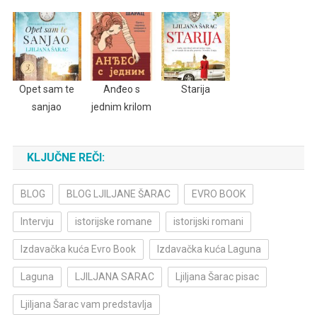
Opet sam te
Anđeo s
Starija
sanjao
jednim krilom
KLJUČNE REČI:
BLOG
BLOG LJILJANE ŠARAC
EVRO BOOK
Intervju
istorijske romane
istorijski romani
Izdavačka kuća Evro Book
Izdavačka kuća Laguna
Laguna
LJILJANA SARAC
Ljiljana Šarac pisac
Ljiljana Šarac vam predstavlja