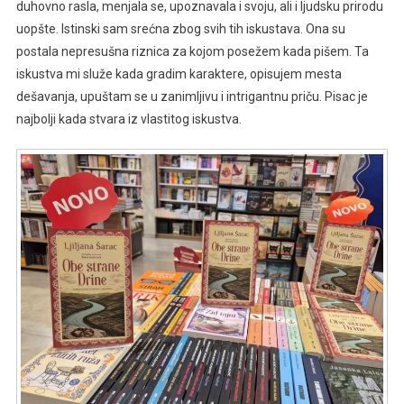
duhovno rasla, menjala se, upoznavala i svoju, ali i ljudsku prirodu
uopšte. Istinski sam srećna zbog svih tih iskustava. Ona su
postala nepresušna riznica za kojom posežem kada pišem. Ta
iskustva mi služe kada gradim karaktere, opisujem mesta
dešavanja, upuštam se u zanimljivu i intrigantnu priču. Pisac je
najbolji kada stvara iz vlastitog iskustva.