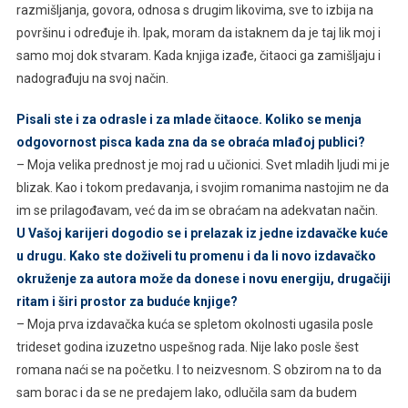
razmišljanja, govora, odnosa s drugim likovima, sve to izbija na
površinu i određuje ih. Ipak, moram da istaknem da je taj lik moj i
samo moj dok stvaram. Kada knjiga izađe, čitaoci ga zamišljaju i
nadograđuju na svoj način.
Pisali ste i za odrasle i za mlade čitaoce. Koliko se menja
odgovornost pisca kada zna da se obraća mlađoj publici?
– Moja velika prednost je moj rad u učionici. Svet mladih ljudi mi je
blizak. Kao i tokom predavanja, i svojim romanima nastojim ne da
im se prilagođavam, već da im se obraćam na adekvatan način.
U Vašoj karijeri dogodio se i prelazak iz jedne izdavačke kuće
u drugu. Kako ste doživeli tu promenu i da li novo izdavačko
okruženje za autora može da donese i novu energiju, drugačiji
ritam i širi prostor za buduće knjige?
– Moja prva izdavačka kuća se spletom okolnosti ugasila posle
trideset godina izuzetno uspešnog rada. Nije lako posle šest
romana naći se na početku. I to neizvesnom. S obzirom na to da
sam borac i da se ne predajem lako, odlučila sam da budem