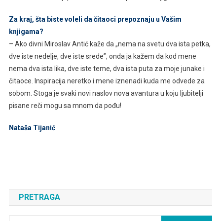
Za kraj, šta biste voleli da čitaoci prepoznaju u Vašim
knjigama?
– Ako divni Miroslav Antić kaže da „nema na svetu dva ista petka,
dve iste nedelje, dve iste srede”, onda ja kažem da kod mene
nema dva ista lika, dve iste teme, dva ista puta za moje junake i
čitaoce. Inspiracija neretko i mene iznenadi kuda me odvede za
sobom. Stoga je svaki novi naslov nova avantura u koju ljubitelji
pisane reči mogu sa mnom da pođu!
Nataša Tijanić
PRETRAGA