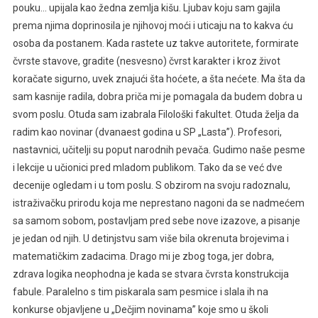
pouku… upijala kao žedna zemlja kišu. Ljubav koju sam gajila
prema njima doprinosila je njihovoj moći i uticaju na to kakva ću
osoba da postanem. Kada rastete uz takve autoritete, formirate
čvrste stavove, gradite (nesvesno) čvrst karakter i kroz život
koračate sigurno, uvek znajući šta hoćete, a šta nećete. Ma šta da
sam kasnije radila, dobra priča mi je pomagala da budem dobra u
svom poslu. Otuda sam izabrala Filološki fakultet. Otuda želja da
radim kao novinar (dvanaest godina u SP „Lasta”). Profesori,
nastavnici, učitelji su poput narodnih pevača. Gudimo naše pesme
i lekcije u učionici pred mladom publikom. Tako da se već dve
decenije ogledam i u tom poslu. S obzirom na svoju radoznalu,
istraživačku prirodu koja me neprestano nagoni da se nadmećem
sa samom sobom, postavljam pred sebe nove izazove, a pisanje
je jedan od njih. U detinjstvu sam više bila okrenuta brojevima i
matematičkim zadacima. Drago mi je zbog toga, jer dobra,
zdrava logika neophodna je kada se stvara čvrsta konstrukcija
fabule. Paralelno s tim piskarala sam pesmice i slala ih na
konkurse objavljene u „Dečjim novinama” koje smo u školi