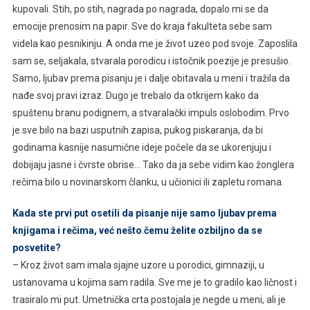
kupovali. Stih, po stih, nagrada po nagrada, dopalo mi se da
emocije prenosim na papir. Sve do kraja fakulteta sebe sam
videla kao pesnikinju. A onda me je život uzeo pod svoje. Zaposlila
sam se, seljakala, stvarala porodicu i istočnik poezije je presušio.
Samo, ljubav prema pisanju je i dalje obitavala u meni i tražila da
nađe svoj pravi izraz. Dugo je trebalo da otkrijem kako da
spuštenu branu podignem, a stvaralački impuls oslobodim. Prvo
je sve bilo na bazi usputnih zapisa, pukog piskaranja, da bi
godinama kasnije nasumične ideje počele da se ukorenjuju i
dobijaju jasne i čvrste obrise… Tako da ja sebe vidim kao žonglera
rečima bilo u novinarskom članku, u učionici ili zapletu romana.
Kada ste prvi put osetili da pisanje nije samo ljubav prema
knjigama i rečima, već nešto čemu želite ozbiljno da se
posvetite?
– Kroz život sam imala sjajne uzore u porodici, gimnaziji, u
ustanovama u kojima sam radila. Sve me je to gradilo kao ličnost i
trasiralo mi put. Umetnička crta postojala je negde u meni, ali je