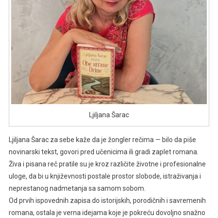
Ljiljana Šarac
Ljiljana Šarac za sebe kaže da je žongler rečima — bilo da piše
novinarski tekst, govori pred učenicima ili gradi zaplet romana.
Živa i pisana reč pratile su je kroz različite životne i profesionalne
uloge, da bi u književnosti postale prostor slobode, istraživanja i
neprestanog nadmetanja sa samom sobom.
Od prvih ispovednih zapisa do istorijskih, porodičnih i savremenih
romana, ostala je verna idejama koje je pokreću dovoljno snažno