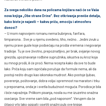
Za svega nekoliko dana na policama knjižara naći će se Vaša
nova knjiga „Obe strane Drine”. Bez otkrivanja previše detalja,
kako biste je najavili — kakvu priču, emociju i atmosferu
donosi?
– U mom najnovijem romanu nema bubnjeva, fanfara,
timpanona… Sve je u njemu svedeno, tiho, nežno… Jedini zvuk u
njemu prave gusle koje podsećaju na prošla vremena i negovanje
tradicije. Tu je sve životno, prepoznatljivo, jer brak, svijanje novog
gnezda, upoznavanje rodbine supružnika, iskustva su kroz koja
su mnogi prošli, ili će proći. Nema recepta kako da sve to bude
lako. Priča koju sam ispričala poručuje da formule nema, ali da
postoji nešto drugo kao iskonska mudrost. Ako postoje ljubav,
poverenje, poštovanje, dobra volja i spremnost na maraton i trku
s preponama, onda je i svetla budućnost moguća. Porodica je bila
i biće najvažnija. Prilikom pisanja, nosila su me izuzetno snažna
osećanja. Sve vreme sam bila „pod naponom”. Verujem da će
čitaoci vrlo lako opipati i osetiti snažni puls ove knjige.