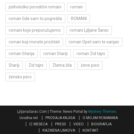
psihološko porodični romani
roman
roman Gde sam to pogrešila
ROMANI
romani koje preporučujemo
romani Ljiljane Šarac
roman koji morate pročitati
roman Opet sam te sanjao
roman Starija
roman Stariji
roman Zid tajni
Stariji
Zid tajni
Zlatna žila
žene pisci
žensko pero
LjiljanaSarac.Com
|
Theme: News Portal by
Mystery Themes
.
Uvodna reč
PRODAJA KNJIGA
O MOJIM ROMANIMA
IZ MESECA
PRESS
VIDEO
BIOGRAFIJA
RAZMENA LINKOVA
KONTAKT