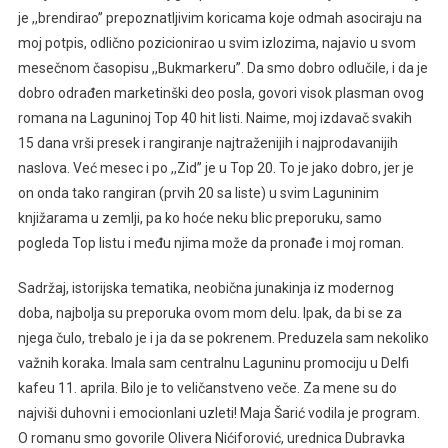
je ,,brendirao’’ prepoznatljivim koricama koje odmah asociraju na
moj potpis, odlično pozicionirao u svim izlozima, najavio u svom
mesečnom časopisu ,,Bukmarkeru’’. Da smo dobro odlučile, i da je
dobro odrađen marketinški deo posla, govori visok plasman ovog
romana na Laguninoj Top 40 hit listi. Naime, moj izdavač svakih
15 dana vrši presek i rangiranje najtraženijih i najprodavanijih
naslova. Već mesec i po ,,Zid’’ je u Top 20. To je jako dobro, jer je
on onda tako rangiran (prvih 20 sa liste) u svim Laguninim
knjižarama u zemlji, pa ko hoće neku blic preporuku, samo
pogleda Top listu i među njima može da pronađe i moj roman.
Sadržaj, istorijska tematika, neobična junakinja iz modernog
doba, najbolja su preporuka ovom mom delu. Ipak, da bi se za
njega čulo, trebalo je i ja da se pokrenem. Preduzela sam nekoliko
važnih koraka. Imala sam centralnu Laguninu promociju u Delfi
kafeu 11. aprila. Bilo je to veličanstveno veče. Za mene su do
najviši duhovni i emocionlani uzleti! Maja Šarić vodila je program.
O romanu smo govorile Olivera Nićiforović, urednica Dubravka