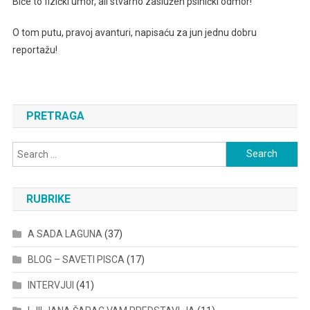
Biće to fizički umor, ali stvarno zaslužen psihički odmor!
O tom putu, pravoj avanturi, napisaću za jun jednu dobru
reportažu!
PRETRAGA
Search
for:
RUBRIKE
A SADA LAGUNA
(37)
BLOG – SAVETI PISCA
(17)
INTERVJUI
(41)