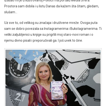
izašao mi je u Ilustrovanoj Politici i na portalu Media Sfera.
Prostora sam dobila i u listu Danas da kažem šta čitam, gledam,
slušam…
Uz sve to, od velikog su značaja i društvene mreže. Ovoga puta
sam se dobro povezala sa Instagramerima i Bukstagramerima. Ti
veliki zaljubljenici u knjige su prigrlili moj staro-novi roman i o
njemu divno pisali i preporučivali ga. I još uvek to čine.