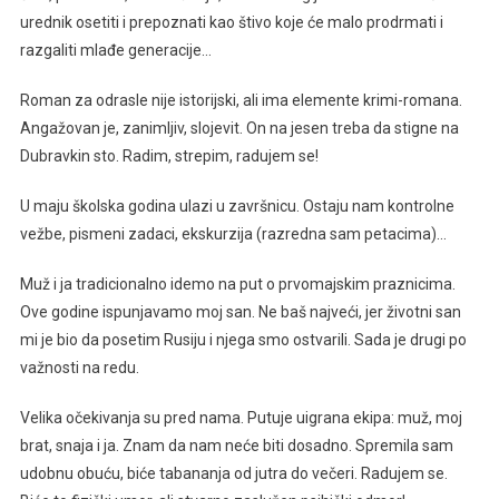
urednik osetiti i prepoznati kao štivo koje će malo prodrmati i
razgaliti mlađe generacije…
Roman za odrasle nije istorijski, ali ima elemente krimi-romana.
Angažovan je, zanimljiv, slojevit. On na jesen treba da stigne na
Dubravkin sto. Radim, strepim, radujem se!
U maju školska godina ulazi u završnicu. Ostaju nam kontrolne
vežbe, pismeni zadaci, ekskurzija (razredna sam petacima)…
Muž i ja tradicionalno idemo na put o prvomajskim praznicima.
Ove godine ispunjavamo moj san. Ne baš najveći, jer životni san
mi je bio da posetim Rusiju i njega smo ostvarili. Sada je drugi po
važnosti na redu.
Velika očekivanja su pred nama. Putuje uigrana ekipa: muž, moj
brat, snaja i ja. Znam da nam neće biti dosadno. Spremila sam
udobnu obuću, biće tabananja od jutra do večeri. Radujem se.