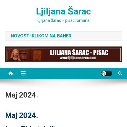
Skip
Ljiljana Šarac
to
content
Ljiljana Šarac – pisac romana
NOVOSTI KLIKOM NA BANER
Maj 2024.
Maj 2024.