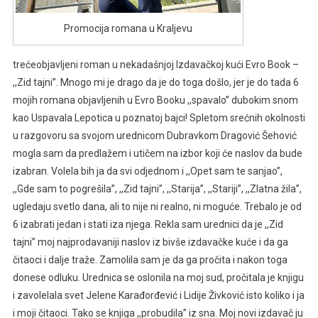
Promocija romana u Kraljevu
trećeobjavljeni roman u nekadašnjoj Izdavačkoj kući Evro Book –
,,Zid tajni’’. Mnogo mi je drago da je do toga došlo, jer je do tada 6
mojih romana objavljenih u Evro Booku ,,spavalo’’ dubokim snom
kao Uspavala Lepotica u poznatoj bajci! Spletom srećnih okolnosti
u razgovoru sa svojom urednicom Dubravkom Dragović Šehović
mogla sam da predlažem i utičem na izbor koji će naslov da bude
izabran. Volela bih ja da svi odjednom i ,,Opet sam te sanjao’’,
,,Gde sam to pogrešila’’, ,,Zid tajni’’, ,,Starija’’, ,,Stariji’’, ,,Zlatna žila’’,
ugledaju svetlo dana, ali to nije ni realno, ni moguće. Trebalo je od
6 izabrati jedan i stati iza njega. Rekla sam urednici da je ,,Zid
tajni’’ moj najprodavaniji naslov iz bivše izdavačke kuće i da ga
čitaoci i dalje traže. Zamolila sam je da ga pročita i nakon toga
donese odluku. Urednica se oslonila na moj sud, pročitala je knjigu
i zavolelala svet Jelene Karađorđević i Lidije Živković isto koliko i ja
i moji čitaoci. Tako se knjiga ,,probudila’’ iz sna. Moj novi izdavač ju