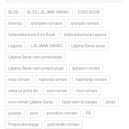
BLOG
BLOG LJILJANE ŠARAC
EVRO BOOK
Intervju
istorijske romane
istorijski romani
Izdavačka kuća Evro Book
Izdavačka kuća Laguna
Laguna
LJILJANA SARAC
Ljiljana Šarac pisac
Ljiljana Šarac vam predstavlja
Ljiljana Šarac vam preporučuje
ljubavni romani
moji romani
najnoviji romani
najčitaniji romani
neka se priča širi
novi roman
novi romani
novi roman Ljiljane Šarac
Opet sam te sanjao
pisac
pisanje
pisci
porodični romani
PR
Preporuke knjiga
psihološki romani