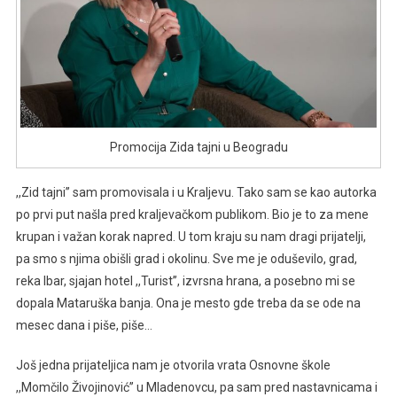
Promocija Zida tajni u Beogradu
,,Zid tajni’’ sam promovisala i u Kraljevu. Tako sam se kao autorka
po prvi put našla pred kraljevačkom publikom. Bio je to za mene
krupan i važan korak napred. U tom kraju su nam dragi prijatelji,
pa smo s njima obišli grad i okolinu. Sve me je oduševilo, grad,
reka Ibar, sjajan hotel ,,Turist’’, izvrsna hrana, a posebno mi se
dopala Mataruška banja. Ona je mesto gde treba da se ode na
mesec dana i piše, piše…
Još jedna prijateljica nam je otvorila vrata Osnovne škole
,,Momčilo Živojinović’’ u Mladenovcu, pa sam pred nastavnicama i