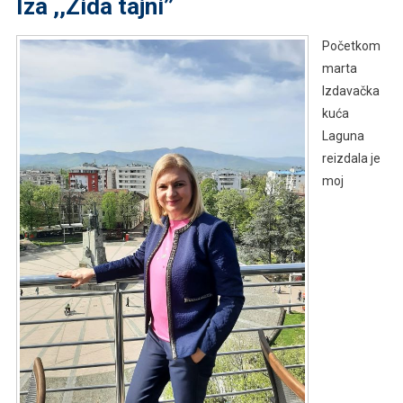
Iza ,,Zida tajni’’
Početkom
marta
Izdavačka
kuća
Laguna
reizdala je
moj