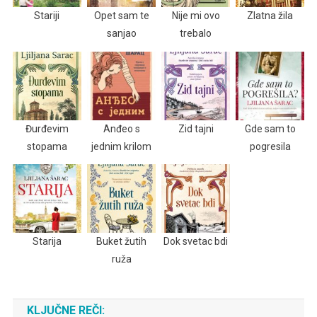
Stariji
Opet sam te
Nije mi ovo
Zlatna žila
sanjao
trebalo
Đurđevim
Anđeo s
Zid tajni
Gde sam to
stopama
jednim krilom
pogresila
Starija
Buket žutih
Dok svetac bdi
ruža
KLJUČNE REČI: