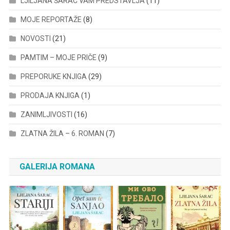
LJILJANA ŠARAC VAM PREDSTAVLJA
(11)
MOJE REPORTAŽE
(8)
NOVOSTI
(21)
PAMTIM – MOJE PRIČE
(9)
PREPORUKE KNJIGA
(29)
PRODAJA KNJIGA
(1)
ZANIMLJIVOSTI
(16)
ZLATNA ŽILA – 6. ROMAN
(7)
GALERIJA ROMANA