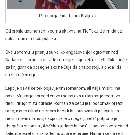
Promocija Zida tajni u Kraljevu
Od prošle godine sam veoma aktivna na Tik Toku. Želim da uz
sebe imam i mladu publiku.
Sve u svemu, u pitanju su veliko angažovanje i ogroman rad.
Nadam se samo da se vide i da knjizi daju vetar u leđa. Niko neće
za knjigom da posegne ako ne čuje da ona postoji, a onda i da
sazna o čemu je…
Lepo je baviti se tek objavljenim romanom, ali valja misliti i na
nove. Maj mi je opredeljen za rad na dva rukopisa: jednom za
decu, drugom za odrasle. Roman za decu je u poodmakloj fazi
rada, mada nikad ne znam hoću li biti pukovnik ili pokojnik sa
nečim novim. Emocija koja me je u njega ,,uvela’’ potpuno je
drugačija od one u ,,Anđelu s jednim krilom’’. U novom sve vrca od
šale, preokreta, iznenađenja, dobre energije. Nadam se da će ih i