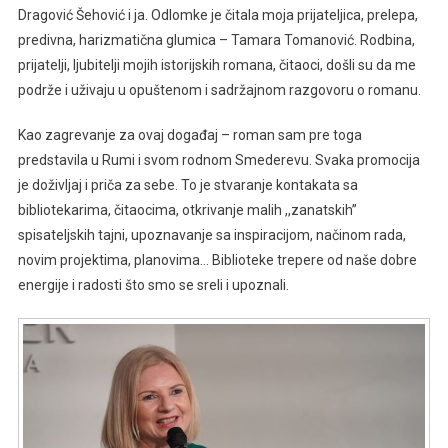
Dragović Šehović i ja. Odlomke je čitala moja prijateljica, prelepa,
predivna, harizmatična glumica – Tamara Tomanović. Rodbina,
prijatelji, ljubitelji mojih istorijskih romana, čitaoci, došli su da me
podrže i uživaju u opuštenom i sadržajnom razgovoru o romanu.
Kao zagrevanje za ovaj događaj – roman sam pre toga
predstavila u Rumi i svom rodnom Smederevu. Svaka promocija
je doživljaj i priča za sebe. To je stvaranje kontakata sa
bibliotekarima, čitaocima, otkrivanje malih ,,zanatskih’’
spisateljskih tajni, upoznavanje sa inspiracijom, načinom rada,
novim projektima, planovima… Biblioteke trepere od naše dobre
energije i radosti što smo se sreli i upoznali.