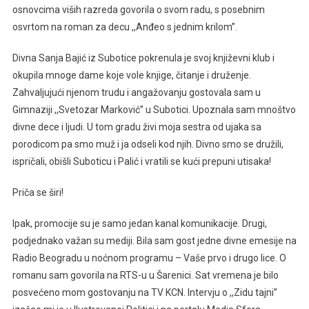
osnovcima viših razreda govorila o svom radu, s posebnim
osvrtom na roman za decu ,,Anđeo s jednim krilom’’.
Divna Sanja Bajić iz Subotice pokrenula je svoj književni klub i
okupila mnoge dame koje vole knjige, čitanje i druženje.
Zahvaljujući njenom trudu i angažovanju gostovala sam u
Gimnaziji ,,Svetozar Marković’’ u Subotici. Upoznala sam mnoštvo
divne dece i ljudi. U tom gradu živi moja sestra od ujaka sa
porodicom pa smo muž i ja odseli kod njih. Divno smo se družili,
ispričali, obišli Suboticu i Palić i vratili se kući prepuni utisaka!
Priča se širi!
Ipak, promocije su je samo jedan kanal komunikacije. Drugi,
podjednako važan su mediji. Bila sam gost jedne divne emesije na
Radio Beogradu u noćnom programu – Vaše prvo i drugo lice. O
romanu sam govorila na RTS-u u Šarenici. Sat vremena je bilo
posvećeno mom gostovanju na TV KCN. Intervju o ,,Zidu tajni’’