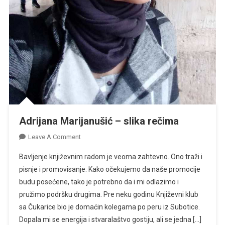
Adrijana Marijanušić – slika rečima
On
Leave A Comment
Adrijana
Bavljenje književnim radom je veoma zahtevno. Ono traži i
Marijanušić
pisnje i promovisanje. Kako očekujemo da naše promocije
–
budu posećene, tako je potrebno da i mi odlazimo i
Slika
pružimo podršku drugima. Pre neku godinu Književni klub
Rečima
sa Čukarice bio je domaćin kolegama po peru iz Subotice.
Dopala mi se energija i stvaralaštvo gostiju, ali se jedna […]