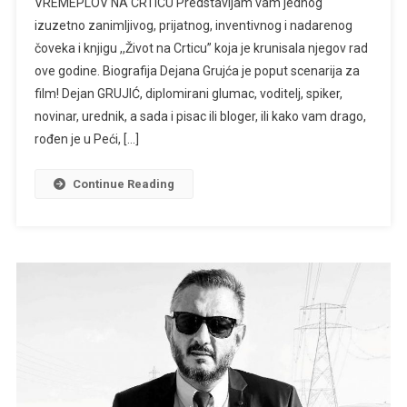
VREMEPLOV NA CRTICU Predstavljam vam jednog
Grujić
izuzetno zanimljivog, prijatnog, inventivnog i nadarenog
,,Život
čoveka i knjigu ,,Život na Crticu” koja je krunisala njegov rad
Na
ove godine. Biografija Dejana Grujća je poput scenarija za
Crticu”
film! Dejan GRUJIĆ, diplomirani glumac, voditelj, spiker,
novinar, urednik, a sada i pisac ili bloger, ili kako vam drago,
rođen je u Peći, […]
Continue Reading