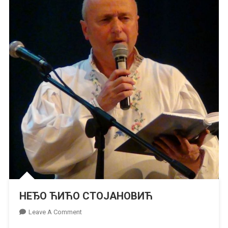
НЕЂО ЋИЋО СТОЈАНОВИЋ
On
Leave A Comment
НЕЂО