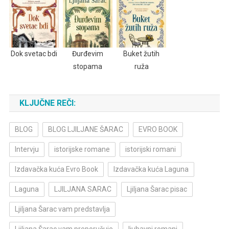
Dok svetac bdi
Đurđevim
Buket žutih
stopama
ruža
KLJUČNE REČI:
BLOG
BLOG LJILJANE ŠARAC
EVRO BOOK
Intervju
istorijske romane
istorijski romani
Izdavačka kuća Evro Book
Izdavačka kuća Laguna
Laguna
LJILJANA SARAC
Ljiljana Šarac pisac
Ljiljana Šarac vam predstavlja