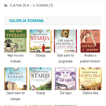
ZLATNA ŽILA – 6. ROMAN
(7)
GALERIJA ROMANA
Nije mi ovo
Starija
Gde sam to
Anđeo s
trebalo
pogresila
jednim krilom
Opet sam te
Stariji
Zid tajni
Zlatna žila
sanjao