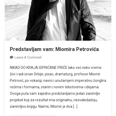
Predstavljam vam: Miomira Petrovića
On
Leave A Comment
Predstavljam
NIKAD DO KRAJA ISPRIČANE PRIČE Iako već neko vreme
Vam:
živi i radi izvan Srbije, pisac, dramaturg, profesor Miomir
Miomira
Petrović, po vokaciji, navici i unutarnjem imperativu žonglira
Petrovića
rečima i formama, starim i novim tekstovima i idejama.
Ovoga puta vam zajedno predstavljamo jedan zanimljiv
projekat koji za rezultat ima originalnu, nesvakidašnju,
zanimljivu knjigu. Naime, Miomir je dva […]