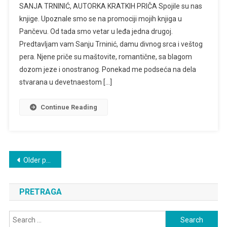
SANJA TRNINIĆ, AUTORKA KRATKIH PRIČA Spojile su nas
ŠARAC
knjige. Upoznale smo se na promociji mojih knjiga u
VAM
Pančevu. Od tada smo vetar u leđa jedna drugoj.
PREDSTAVLJA
Predtavljam vam Sanju Trninić, damu divnog srca i veštog
pera. Njene priče su maštovite, romantične, sa blagom
dozom jeze i onostranog. Ponekad me podseća na dela
stvarana u devetnaestom […]
Continue Reading
Posts
Older posts
navigation
PRETRAGA
Search