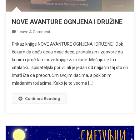
NOVE AVANTURE OGNJENA I DRUŽINE
On
Leave A Comment
NOVE
Prikaz knjige NOVE AVANTURE OGNJENA I DRUŽINE Dok
AVANTURE
čekam da dođu deca moje dece, pronalazim izgovore da
OGNJENA
kupim i pročitam nove knjige za mlade. Mešaju se tu i
I
čitalački, i spisateljski porivi, ali je jedan od najjačih taj što ću
DRUŽINE
imati šta da preporučim svojim đacima, a poklonim
mlađanim rođacima. Kako je to veoma […]
Continue Reading