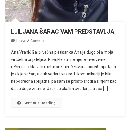
LJILJANA ŠARAC VAM PREDSTAVLJA
On
Leave A Comment
LJILJANA
Ana Vranić Gajić, večna pletisanka Ana je dugo bila moja
ŠARAC
virtuelna prijateljica. Privukle su me njene inverzivne
VAM
rečenice, slikovite metafore, neočekivana poređenja. Njen
PREDSTAVLJA
jezik je sočan, a duh vedar i veseo. U komunikaciji je bila
neposredna i prijatna, pa sam se prosto srodila s njom kao
da se dugo znamo. Uvek se plašim uvođenja treće […]
Continue Reading