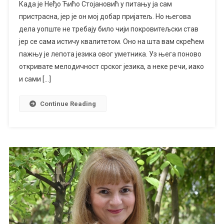
Када је Неђо Ћићо Стојановић у питању ја сам
ЋИЋО
пристрасна, јер је он мој добар пријатељ. Но његова
СТОЈАНОВИЋ
дела уопште не требају било чији покровитељски став
јер се сама истичу квалитетом. Оно на шта вам скрећем
пажњу је лепота језика овог уметника. Уз њега поново
откривате мелодичност срског језика, а неке речи, иако
и сами […]
Continue Reading