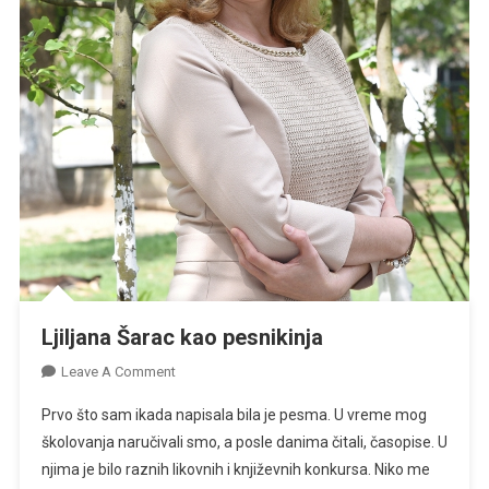
Ljiljana Šarac kao pesnikinja
On
Leave A Comment
Ljiljana
Prvo što sam ikada napisala bila je pesma. U vreme mog
Šarac
školovanja naručivali smo, a posle danima čitali, časopise. U
Kao
njima je bilo raznih likovnih i književnih konkursa. Niko me
Pesnikinja