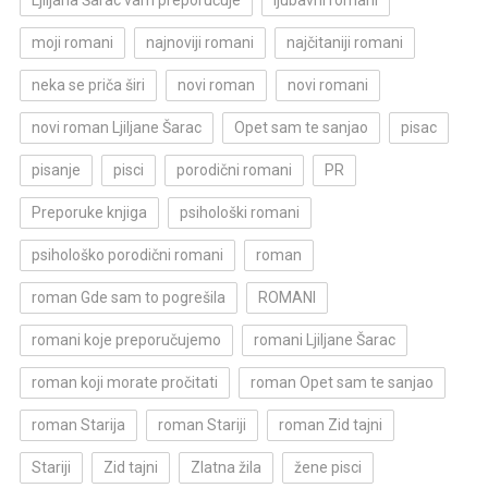
Ljiljana Šarac vam preporučuje
ljubavni romani
moji romani
najnoviji romani
najčitaniji romani
neka se priča širi
novi roman
novi romani
novi roman Ljiljane Šarac
Opet sam te sanjao
pisac
pisanje
pisci
porodični romani
PR
Preporuke knjiga
psihološki romani
psihološko porodični romani
roman
roman Gde sam to pogrešila
ROMANI
romani koje preporučujemo
romani Ljiljane Šarac
roman koji morate pročitati
roman Opet sam te sanjao
roman Starija
roman Stariji
roman Zid tajni
Stariji
Zid tajni
Zlatna žila
žene pisci