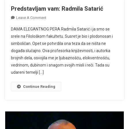
Predstavljam vam: Radmila Satarić
On
Leave A Comment
Predstavljam
DAMA ELEGANTNOG PERA Radmila Satarić i ja smo se
Vam:
srele na Filološkom fakultetu. Susret je bio i plodonosan i
Radmila
simboličan. Opet se potvrdila ona teza da se ništa ne
Satarić
događa slučajno. Ova profesorka književnosti, i autorka
brojnih dela, osvojila me je ljubaznošću, elokventnošću,
vedrinom, dubinom i snagom svojih misli i reči. Tada su
udareni temelji […]
Continue Reading