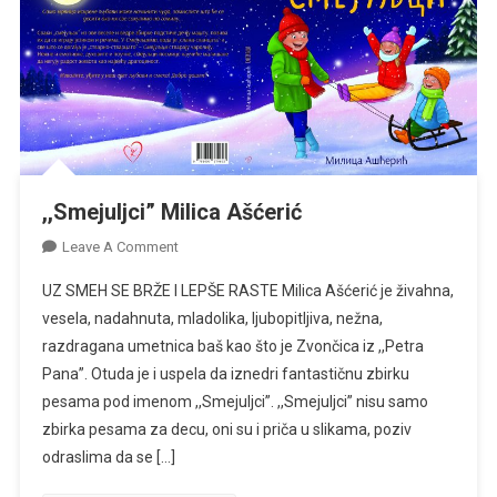
,,Smejuljci” Milica Ašćerić
On
Leave A Comment
,,Smejuljci”
UZ SMEH SE BRŽE I LEPŠE RASTE Milica Ašćerić je živahna,
Milica
vesela, nadahnuta, mladolika, ljubopitljiva, nežna,
Ašćerić
razdragana umetnica baš kao što je Zvončica iz ,,Petra
Pana”. Otuda je i uspela da iznedri fantastičnu zbirku
pesama pod imenom ,,Smejuljci”. ,,Smejuljci” nisu samo
zbirka pesama za decu, oni su i priča u slikama, poziv
odraslima da se […]