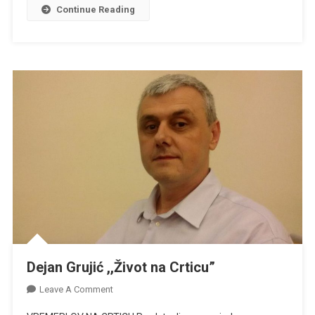
Continue Reading
Dejan Grujić ,,Život na Crticu”
On
Leave A Comment
Dejan