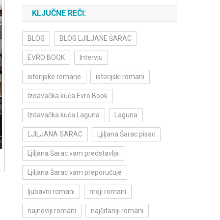
KLJUČNE REČI:
BLOG
BLOG LJILJANE ŠARAC
EVRO BOOK
Intervju
istorijske romane
istorijski romani
Izdavačka kuća Evro Book
Izdavačka kuća Laguna
Laguna
LJILJANA SARAC
Ljiljana Šarac pisac
Ljiljana Šarac vam predstavlja
Ljiljana Šarac vam preporučuje
ljubavni romani
moji romani
najnoviji romani
najčitaniji romani