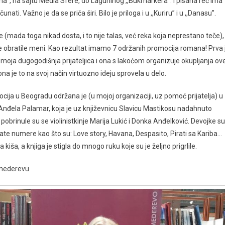
na’’, na sajtu Media Sfere, do Laguninog ,,Bukmarkera’’. I pisana reč ima
i. Važno je da se priča širi. Bilo je priloga i u ,,Kuriru’’ i u ,,Danasu’’.
(mada toga nikad dosta, i to nije talas, već reka koja neprestano teče),
e obratile meni. Kao rezultat imamo 7 održanih promocija romana! Prva 
oja dugogodišnja prijateljica i ona s lakoćom organizuje okupljanja ov
 ona je to na svoj način virtuozno ideju sprovela u delo.
cija u Beogradu održana je (u mojoj organizaciji, uz pomoć prijatelja) u
Anđela Palamar, koja je uz književnicu Slavicu Mastikosu nadahnuto
rinule su se violinistkinje Marija Lukić i Donka Anđelković. Devojke su
znate numere kao što su: Love story, Havana, Despasito, Pirati sa Kariba…
kiša, a knjiga je stigla do mnogo ruku koje su je željno prigrlile.
Smederevu.