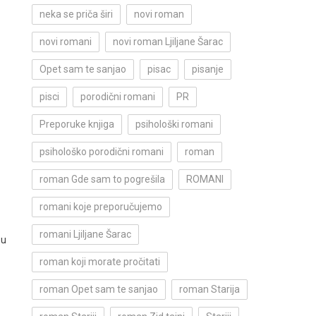
neka se priča širi
novi roman
novi romani
novi roman Ljiljane Šarac
Opet sam te sanjao
pisac
pisanje
pisci
porodični romani
PR
Preporuke knjiga
psihološki romani
psihološko porodični romani
roman
roman Gde sam to pogrešila
ROMANI
romani koje preporučujemo
romani Ljiljane Šarac
 u
roman koji morate pročitati
roman Opet sam te sanjao
roman Starija