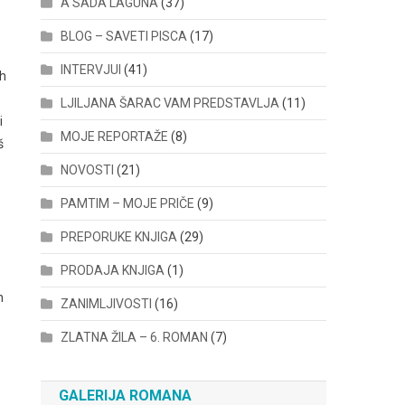
A SADA LAGUNA
(37)
BLOG – SAVETI PISCA
(17)
INTERVJUI
(41)
ih
LJILJANA ŠARAC VAM PREDSTAVLJA
(11)
i
MOJE REPORTAŽE
(8)
š
NOVOSTI
(21)
PAMTIM – MOJE PRIČE
(9)
PREPORUKE KNJIGA
(29)
PRODAJA KNJIGA
(1)
m
ZANIMLJIVOSTI
(16)
ZLATNA ŽILA – 6. ROMAN
(7)
GALERIJA ROMANA