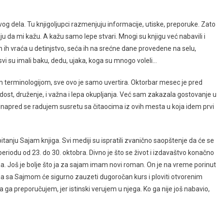
 dela. Tu knjigoljupci razmenjuju informacije, utiske, preporuke. Zato
u da mi kažu. A kažu samo lepe stvari. Mnogi su knjigu već nabavili i
On ih vraća u detinjstvo, seća ih na srećne dane provedene na selu,
svi su imali baku, dedu, ujaka, koga su mnogo voleli…
kom terminologijom, sve ovo je samo uvertira. Oktorbar mesec je pred
ost, druženje, i važna i lepa okupljanja. Već sam zakazala gostovanje u
. Unapred se radujem susretu sa čitaocima iz ovih mesta u koja idem prvi
 pitanju Sajam knjiga. Svi mediji su ispratili zvanično saopštenje da će se
eriodu od 23. do 30. oktobra. Divno je što se život i izdavaštvo konačno
na. Još je bolje što ja za sajam imam novi roman. On je na vreme porinut
, a sa Sajmom će sigurno zauzeti dugoročan kurs i ploviti otvorenim
ga preporučujem, jer istinski verujem u njega. Ko ga nije još nabavio,