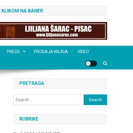
 KLIKOM NA BANER
PRESS
PRODAJA KNJIGA
VIDEO
PRETRAGA
Search
for:
RUBRIKE