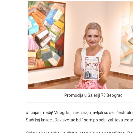
Promocija u Galeriji 73 Beograd
uticajan medij! Mnogi koji me znaju javljali su se i čestitali
Sadržaj knjige ,,Dok svetac bdi’’ sam po sebi zahteva jedan