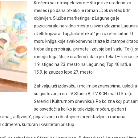
Krećem sa retrospektivom – šta je sve urađeno za
mesec i po dana otkako je roman ,,Dok svetac bdi’’
objavljen. Služba marketinga iz Lagune ga je
pozicionirala na vidno mesto u svim izlozima Lagunin
i Delfi knjižara. Taj ,,halo-efekat’’ je izuzetno bitan. U
moru knjiga koje svakodnevno izlaze iz štampe čitaoc
treba da percipiraju, primete, izdvoje baš vašu! To (i jo
mnogo toga što je urađeno), dalo je efekat – roman je
1.9. stigao na 23. mesto na Laguninoj Top 40 listi, a
15.9. je zauzeo lepo 27. mesto!
Zahvaljujući izdavaču, i mojim poznanstvima, usledila
su gostovanja na TV Studio B, TV KCN i na RTS-u (u
Šarenici i Kultrurnom dnevniku). Po ko zna koji put sa
se osvedočila koliko je televizija moćan, gledan i
 mi na ,,vidljivosti’’, pojavljivanju i dostojnom predstavljanju romana.
 odmeren, kulturan i kvalitetan pristup.