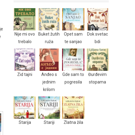
je
Nije mi ovo
Buket žutih
Opet sam
Dok svetac
e
trebalo
ruža
te sanjao
bdi
Zid tajni
Anđeo s
Gde sam to
Đurđevim
jednim
pogresila
stopama
krilom
Starija
Stariji
Zlatna žila