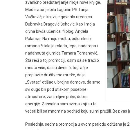
zvanično predstavljanje moje nove knjige.
Moderator je bila Lagunin PR Tanja
Vučković, o knjizi je govorila urednica
Dubravka Dragović Šehović, kao i moja
divna bivša učenica, filolog, Anđela
Palamar. Na moju molbu, odlomke iz
romana čitala je mlada, lepa, nadarena i
nadahnuta glumica Tamara Tomanović.
Šta reći o toj promociji, osim da se tražilo
mesto više, da su divne fotografije
preplavile društvene mreže, da je
,,Svetac’’ otišao u brojne domove, da smo
svi dugo bili pod utiskom posebne
atmosfere, zanimljive priče, dobre
energije. Zahvalna sam svima koji su te
večeri bili sa mnom na podršci koju su mi pružili. Bez vas j
Poslednja, sedma promocija u ovom periodu održana je 29.