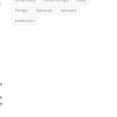
roman Stariji
roman Zid tajni
Stariji
h
Zid tajni
Zlatna žila
žene pisci
žensko pero
ca
la
je