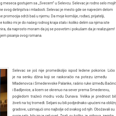
ovog meseca gostujem sa ,,Svecem’’ u Selevcu. Selevac je rodno selo moji
ine svog detinjstva i mladosti. Selevac je mesto gde se najvećim delom
e promocija održi baš u njemu. Da moje komšije, rođaci, prijatelji,
ate koliko mi je do našeg rodnog kraja stalo i koliko delim sa njima iste
 mira, da naprosto moram da joj se posvetim i pokušam da je realizujem!
janjem pisanja ovog romana.
Selevac se još nije promeškoljio ispod ledene pokorice. Ličio
je na senku džina koji se raskoračio na potezu između
Mladenovca i Smederevske Palanke, raširio ruke između Bačin
i Badljevice, a licem se okrenuo na sever prema Smederevu,
pogledom tražeći modru vodu Dunava. Velika je prednost bi
živeti na toj tromeđi. Seljani su bili podjednako upućeni na obližn
gradove, uzimajući ono najbolje od svakog od njih. Obožavali su
svoje selo, bilo im je celi svet. Znali su koliko je njihova zemlja