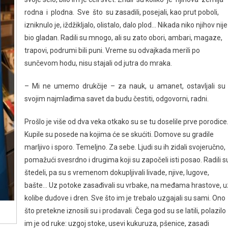
rodna i plodna. Sve što su zasadili, posejali, kao prut poboli,
izniknulo je, iždžikljalo, olistalo, dalo plod… Nikada niko njihov nije
bio gladan. Radili su mnogo, ali su zato obori, ambari, magaze,
trapovi, podrumi bili puni. Vreme su odvajkada merili po
sunčevom hodu, nisu stajali od jutra do mraka.
– Mi ne umemo drukčije – za nauk, u amanet, ostavljali su
svojim najmlađima savet da budu čestiti, odgovorni, radni.
Prošlo je više od dva veka otkako su se tu doselile prve porodice
Kupile su posede na kojima će se skućiti. Domove su gradile
marljivo i sporo. Temeljno. Za sebe. Ljudi su ih zidali svojeručno,
pomažući svesrdno i drugima koji su započeli isti posao. Radili su
štedeli, pa su s vremenom dokupljivali livade, njive, lugove,
bašte… Uz potoke zasađivali su vrbake, na međama hrastove, u
kolibe dudove i dren. Sve što im je trebalo uzgajali su sami. Ono
što pretekne iznosili su i prodavali. Čega god su se latili, polazilo
im je od ruke: uzgoj stoke, usevi kukuruza, pšenice, zasadi