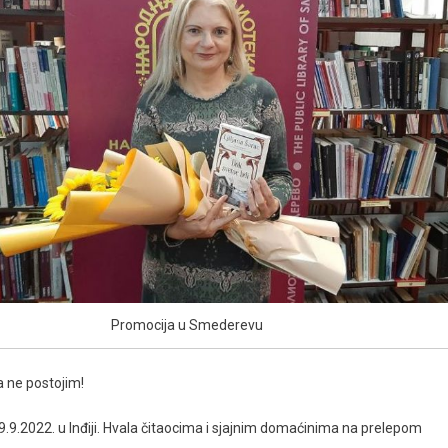
Promocija u Smederevu
a ne postojim!
9.2022. u Inđiji. Hvala čitaocima i sjajnim domaćinima na prelepom