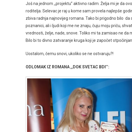
Još na jednom ,,projektu’’ aktivno radim. Želja mi je da 
roditelja. Selevac je raj u kome sam provela najlepše god
zbiva radnja najnovijeg romana. Tako bi prigodno bilo da s
poznanici, ali i ljudi koji me ne znaju, čuju moju priču, shv
vrednosti, želje, nade, snove. Toliko mi ta zamisao ne da
Bilo bi to divno zatvaranje kruga koji je započet otpočin
Uostalom, čemu snovi, ukoliko se ne ostvaruju?!
ODLOMAK IZ ROMANA ,,DOK SVETAC BDI’’: