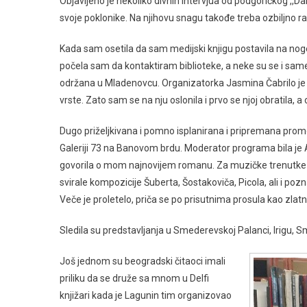
Objavljeno je nekoliko divnih intervjua od podgoričkog ,,Da
svoje poklonike. Na njihovu snagu takođe treba ozbiljno računat
Kada sam osetila da sam medijski knjigu postavila na noge 
počela sam da kontaktiram biblioteke, a neke su se i sam
održana u Mladenovcu. Organizatorka Jasmina Čabrilo je m
vrste. Zato sam se na nju oslonila i prvo se njoj obratila, a
Dugo priželjkivana i pomno isplanirana i pripremana promo
Galeriji 73 na Banovom brdu. Moderator programa bila je 
govorila o mom najnovijem romanu. Za muzičke trenutke pob
svirale kompozicije Šuberta, Šostakoviča, Picola, ali i po
Veče je proletelo, priča se po prisutnima prosula kao zlatna 
Sledila su predstavljanja u Smederevskoj Palanci, Irigu, 
Još jednom su beogradski čitaoci imali
priliku da se druže sa mnom u Delfi
knjižari kada je Lagunin tim organizovao