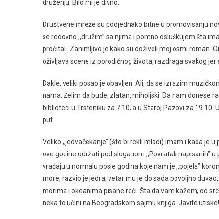
druženju. Bilo mi je divno.
Društvene mreže su podjednako bitne u promovisanju novog
se redovno ,,družim’’ sa njima i pomno osluškujem šta imaj
pročitali. Zanimljivo je kako su doživeli moj osmi roman. 
oživljava scene iz porodičnog života, razdraga svakog jer 
Dakle, veliki posao je obavljen. Ali, da se izrazim muzič
nama. Želim da bude, zlatan, miholjski. Da nam donese rad
biblioteci u Trsteniku za 7.10, a u Staroj Pazovi za 19.10
put.
Veliko ,,jedvačekanje’’ (što bi rekli mladi) imam i kada je u
ove godine održati pod sloganom ,,Povratak napisanih’’ u p
vraćaju u normalu posle godina koje nam je ,,pojela’’ koro
more, razvio je jedra, vetar mu je do sada povoljno duvao
morima i okeanima pisane reči. Šta da vam kažem, od srca 
neka to učini na Beogradskom sajmu knjiga. Javite utiske!