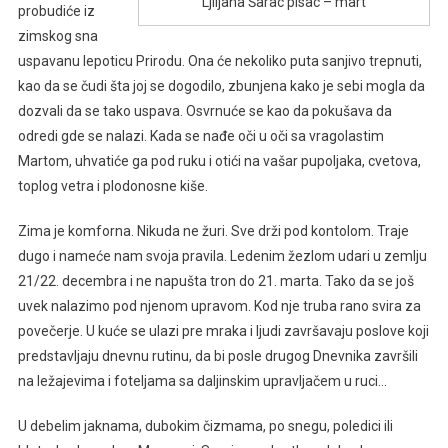
Ljiljana Šarac pisac – mart
probudiće iz
zimskog sna
uspavanu lepoticu Prirodu. Ona će nekoliko puta sanjivo trepnuti,
kao da se čudi šta joj se dogodilo, zbunjena kako je sebi mogla da
dozvali da se tako uspava. Osvrnuće se kao da pokušava da
odredi gde se nalazi. Kada se nađe oči u oči sa vragolastim
Martom, uhvatiće ga pod ruku i otići na vašar pupoljaka, cvetova,
toplog vetra i plodonosne kiše.
Zima je komforna. Nikuda ne žuri. Sve drži pod kontolom. Traje
dugo i nameće nam svoja pravila. Ledenim žezlom udari u zemlju
21/22. decembra i ne napušta tron do 21. marta. Tako da se još
uvek nalazimo pod njenom upravom. Kod nje truba rano svira za
povečerje. U kuće se ulazi pre mraka i ljudi završavaju poslove koji
predstavljaju dnevnu rutinu, da bi posle drugog Dnevnika završili
na ležajevima i foteljama sa daljinskim upravljačem u ruci…
U debelim jaknama, dubokim čizmama, po snegu, poledici ili