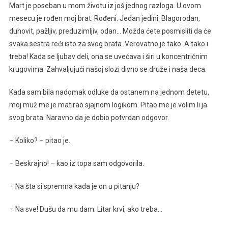
Mart je poseban u mom životu iz još jednog razloga. U ovom
mesecu je rođen moj brat. Rođeni. Jedan jedini. Blagorodan,
duhovit, pažljiv, preduzimljiv, odan… Možda ćete posmisliti da će
svaka sestra reći isto za svog brata. Verovatno je tako. A tako i
treba! Kada se ljubav deli, ona se uvećava i širi u koncentričnim
krugovima. Zahvaljujući našoj slozi divno se druže i naša deca.
Kada sam bila nadomak odluke da ostanem na jednom detetu,
moj muž me je matirao sjajnom logikom. Pitao me je volim li ja
svog brata. Naravno da je dobio potvrdan odgovor.
– Koliko? – pitao je.
– Beskrajno! – kao iz topa sam odgovorila.
– Na šta si spremna kada je on u pitanju?
– Na sve! Dušu da mu dam. Litar krvi, ako treba…