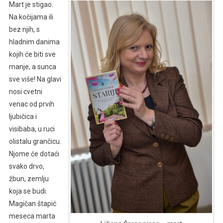
Mart je stigao.
Na kočijama ili
bez njih, s
hladnim danima
kojih će biti sve
manje, a sunca
sve više! Na glavi
nosi cvetni
venac od prvih
ljubičica i
visibaba, u ruci
olistalu grančicu.
Njome će dotaći
svako drvo,
žbun, zemlju
koja se budi.
Magičan štapić
meseca marta