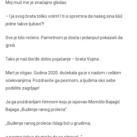
Moj muž me je značajno gledao:
– I ja svog brata toliko volim! I ti si spremna da našeg sina lišiš
jedne takve ljubavi?!
Sve je bilo rečeno. Pametnom je dosta i jedanput pokazati da
greši.
Tako je naš Đorđe dobio pojačanje – brata Vojina…
Mart je stigao. Godina 2020. dočekala ga je s nadom i velikim
očekivanjima. Pozdravite ga pesmom, a ljudima oko sebe
podelite zagrljaje!
Ja ga pozdravljam himnom koju je ispevao Momčilo Bajagić
Bajaga ,,Buđenje ranog proleća”:
,,Buđenje ranog proleća i blagi bol u grudima,
a pesma takva da može da se otpeva!…”