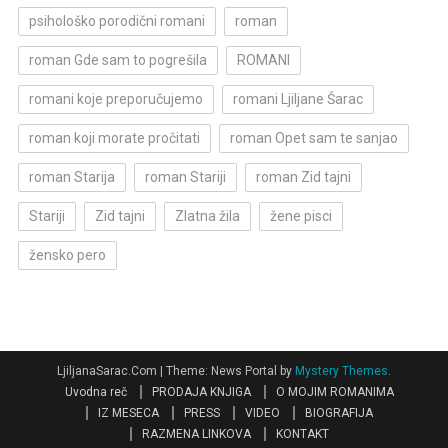
psihološko porodični romani
roman
roman Gde sam to pogrešila
ROMANI
romani koje preporučujemo
romani Ljiljane Šarac
roman koji morate pročitati
roman Opet sam te sanjao
roman Starija
roman Stariji
roman Zid tajni
Stariji
Zid tajni
Zlatna žila
žene pisci
žensko pero
LjiljanaSarac.Com
|
Theme: News Portal by
Mystery Themes
.
Uvodna reč
PRODAJA KNJIGA
O MOJIM ROMANIMA
IZ MESECA
PRESS
VIDEO
BIOGRAFIJA
RAZMENA LINKOVA
KONTAKT