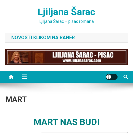
Skip
Ljiljana Šarac
to
content
Ljiljana Šarac – pisac romana
NOVOSTI KLIKOM NA BANER
MART
MART NAS BUDI