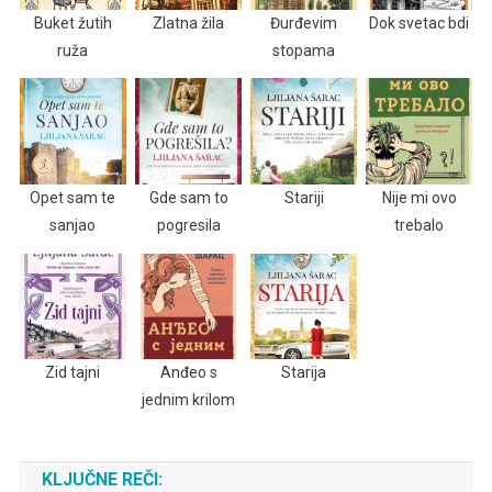
Buket žutih
Zlatna žila
Đurđevim
Dok svetac bdi
ruža
stopama
Opet sam te
Gde sam to
Stariji
Nije mi ovo
sanjao
pogresila
trebalo
Zid tajni
Anđeo s
Starija
jednim krilom
KLJUČNE REČI: