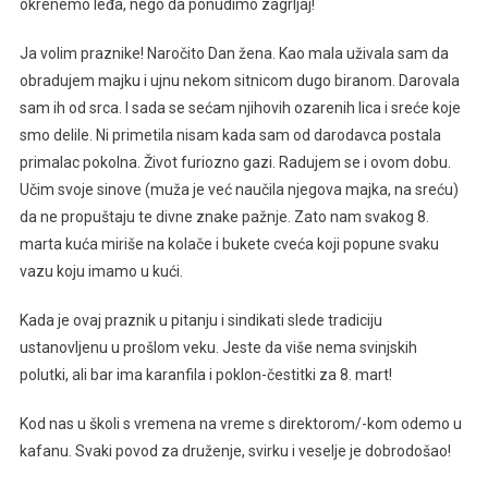
okrenemo leđa, nego da ponudimo zagrljaj!
Ja volim praznike! Naročito Dan žena. Kao mala uživala sam da
obradujem majku i ujnu nekom sitnicom dugo biranom. Darovala
sam ih od srca. I sada se sećam njihovih ozarenih lica i sreće koje
smo delile. Ni primetila nisam kada sam od darodavca postala
primalac pokolna. Život furiozno gazi. Radujem se i ovom dobu.
Učim svoje sinove (muža je već naučila njegova majka, na sreću)
da ne propuštaju te divne znake pažnje. Zato nam svakog 8.
marta kuća miriše na kolače i bukete cveća koji popune svaku
vazu koju imamo u kući.
Kada je ovaj praznik u pitanju i sindikati slede tradiciju
ustanovljenu u prošlom veku. Jeste da više nema svinjskih
polutki, ali bar ima karanfila i poklon-čestitki za 8. mart!
Kod nas u školi s vremena na vreme s direktorom/-kom odemo u
kafanu. Svaki povod za druženje, svirku i veselje je dobrodošao!