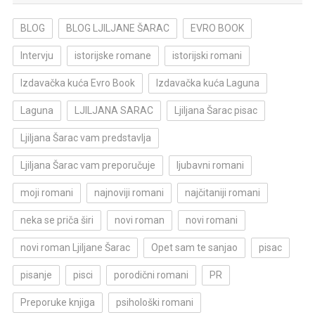
BLOG
BLOG LJILJANE ŠARAC
EVRO BOOK
Intervju
istorijske romane
istorijski romani
Izdavačka kuća Evro Book
Izdavačka kuća Laguna
Laguna
LJILJANA SARAC
Ljiljana Šarac pisac
Ljiljana Šarac vam predstavlja
Ljiljana Šarac vam preporučuje
ljubavni romani
moji romani
najnoviji romani
najčitaniji romani
neka se priča širi
novi roman
novi romani
novi roman Ljiljane Šarac
Opet sam te sanjao
pisac
pisanje
pisci
porodični romani
PR
Preporuke knjiga
psihološki romani