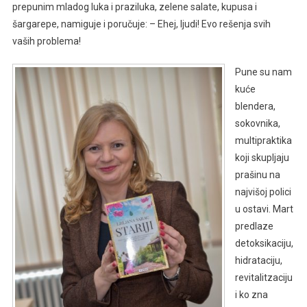
prepunim mladog luka i praziluka, zelene salate, kupusa i
šargarepe, namiguje i poručuje: – Ehej, ljudi! Evo rešenja svih
vaših problema!
Pune su nam
kuće
blendera,
sokovnika,
multipraktika
koji skupljaju
prašinu na
najvišoj polici
u ostavi. Mart
predlaze
detoksikaciju,
hidrataciju,
revitalitzaciju
i ko zna