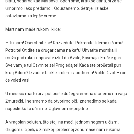
blatu, hodamo kao Marsovci. Spori smo, kratkog daha, brzo se
umorimo, lako predamo… Odustanemo. Šetnje i izlaske
ostavljamo za lepše vreme.
Mart nam maše rukom i kliče:
– Tu sam! Osemhnite se! Razvedrite! Pokrenite! Idemo u šumu!
Potrčite! Otidite sa drugaricama na kafu! Uhvatite momka ili
muža pod ruku i napravite izlet do Avale, Kosmaja, Fruške gore…
Sve vam je tu! Osvrnite se! Progledajte! Kada ste prošetali pun
krug Adom? Izvadite bicikle i rolere iz podruma! Volite život – i on
će voleti vas!
U mesecu martu prvi put posle dužeg vremena stanemo na vagu.
Žmurećki. I ne smemo da otvorimo oči. Iznenadimo se kada
naposletku to učinimo. Uglavnom neprijatno…
A vragolan polutan, što stoji na međi, jednom nogom u čizmi,
drugom u cipeli, u zimskoj i prolećnoj zoni, maše nam rukama