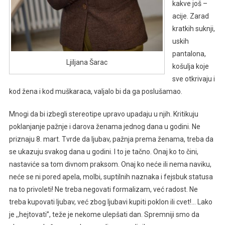
kakve još –
acije. Zarad
kratkih suknji,
uskih
pantalona,
Ljiljana Šarac
košulja koje
sve otkrivaju i
kod žena i kod muškaraca, valjalo bi da ga poslušamao.
Mnogi da bi izbegli stereotipe upravo upadaju u njih. Kritikuju
poklanjanje pažnje i darova ženama jednog dana u godini. Ne
priznaju 8. mart. Tvrde da ljubav, pažnja prema ženama, treba da
se ukazuju svakog dana u godini. I to je tačno. Onaj ko to čini,
nastaviće sa tom divnom praksom. Onaj ko neće ili nema naviku,
neće se ni pored apela, molbi, suptilnih naznaka i fejsbuk statusa
na to privoleti! Ne treba negovati formalizam, već radost. Ne
treba kupovati ljubav, već zbog ljubavi kupiti poklon ili cvet!… Lako
je ,,hejtovati”, teže je nekome ulepšati dan. Spremniji smo da