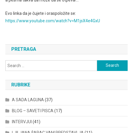
Evo linka da je čujete i oraspoložite se:
https://www.youtube.com/watch?v=M1jsX4e4GxU
PRETRAGA
Search
for:
RUBRIKE
A SADA LAGUNA
(37)
BLOG – SAVETI PISCA
(17)
INTERVJUI
(41)
LJILJANA ŠARAC VAM PREDSTAVLJA
(11)