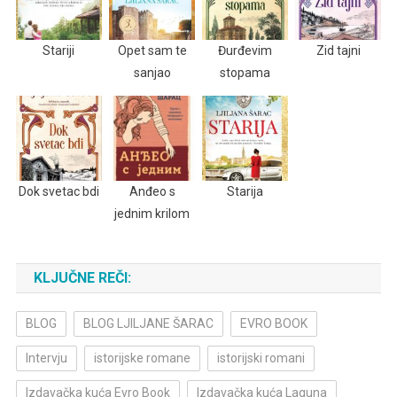
Stariji
Opet sam te
Đurđevim
Zid tajni
sanjao
stopama
Dok svetac bdi
Anđeo s
Starija
jednim krilom
KLJUČNE REČI:
BLOG
BLOG LJILJANE ŠARAC
EVRO BOOK
Intervju
istorijske romane
istorijski romani
Izdavačka kuća Evro Book
Izdavačka kuća Laguna