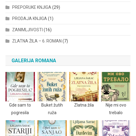
PREPORUKE KNJIGA
(29)
PRODAJA KNJIGA
(1)
ZANIMLJIVOSTI
(16)
ZLATNA ŽILA – 6. ROMAN
(7)
GALERIJA ROMANA
Gde sam to
Buket žutih
Zlatna žila
Nije mi ovo
pogresila
ruža
trebalo