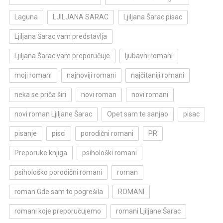
Laguna
LJILJANA SARAC
Ljiljana Šarac pisac
Ljiljana Šarac vam predstavlja
Ljiljana Šarac vam preporučuje
ljubavni romani
moji romani
najnoviji romani
najčitaniji romani
neka se priča širi
novi roman
novi romani
novi roman Ljiljane Šarac
Opet sam te sanjao
pisac
pisanje
pisci
porodični romani
PR
Preporuke knjiga
psihološki romani
psihološko porodični romani
roman
roman Gde sam to pogrešila
ROMANI
romani koje preporučujemo
romani Ljiljane Šarac