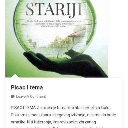
Pisac i tema
On
Leave A Comment
Pisac
PISAC I TEMA Za pisca je tema isto što i temelj za kuću.
I
Prilikom njenog izbora i njegovog izlivanja, ne sme da bude
Tema
omaške. Niti fušerenja, improvizacije, zbrzanog