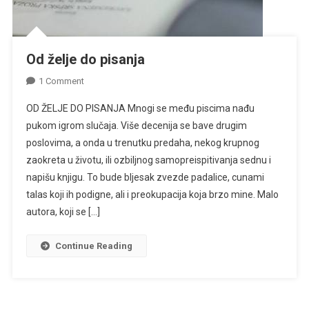
Od želje do pisanja
On
1 Comment
Od
OD ŽELJE DO PISANJA Mnogi se među piscima nađu
Želje
pukom igrom slučaja. Više decenija se bave drugim
Do
poslovima, a onda u trenutku predaha, nekog krupnog
Pisanja
zaokreta u životu, ili ozbiljnog samopreispitivanja sednu i
napišu knjigu. To bude bljesak zvezde padalice, cunami
talas koji ih podigne, ali i preokupacija koja brzo mine. Malo
autora, koji se […]
Continue Reading