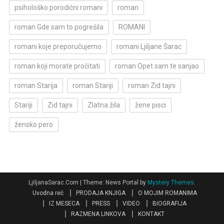
psihološko porodični romani
roman
roman Gde sam to pogrešila
ROMANI
romani koje preporučujemo
romani Ljiljane Šarac
roman koji morate pročitati
roman Opet sam te sanjao
roman Starija
roman Stariji
roman Zid tajni
Stariji
Zid tajni
Zlatna žila
žene pisci
žensko pero
LjiljanaSarac.Com
|
Theme: News Portal by
Mystery Themes
.
Uvodna reč
PRODAJA KNJIGA
O MOJIM ROMANIMA
IZ MESECA
PRESS
VIDEO
BIOGRAFIJA
RAZMENA LINKOVA
KONTAKT