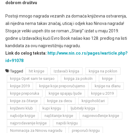
dobrom društvu
Postoji mnogo nagrada vezanih za domaća književna ostvarenja,
ali nijedna nema takav značaj, uticaj i odjek kao Ninova nagrada!
Stoga je veliki uspeh što se roman ,,Stariji” izdat u maju 2019.
godine u Izdavačkoj kući Evro Book našao kao 128. predlog na listi
kandidata za ovu najprestižniju nagradu.
Link do celog teksta:
http://www.nin.co.rs/pages/warticle.php?
id=91078
Tagged
hit knjige
Izdavači knjiga
knjiga na poklon
knjiga Opet sam te sanjao
knjiga za pokoln
knjige
knjige 2019
knjige koje preporučujemo
knjige na dlanu
knjige preporuka
knjige spajaju ljude
knjige u 2019
knjige za čitanje
knjige za decu
knjigoholičari
književni klub
kupi knjigu
ljubitelji knjiga
najbolje knjige
najčitanije knjige
najprevođenije knjige
najprodavanije knjige
napiši knjigu
Nominacija za Ninovu nagradu
preporuči knjigu