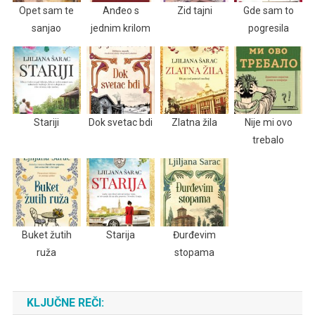
Opet sam te
Anđeo s
Zid tajni
Gde sam to
sanjao
jednim krilom
pogresila
Stariji
Dok svetac bdi
Zlatna žila
Nije mi ovo
trebalo
Buket žutih
Starija
Đurđevim
ruža
stopama
KLJUČNE REČI: