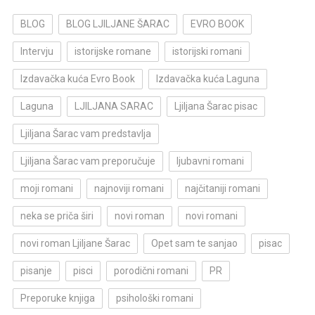
BLOG
BLOG LJILJANE ŠARAC
EVRO BOOK
Intervju
istorijske romane
istorijski romani
Izdavačka kuća Evro Book
Izdavačka kuća Laguna
Laguna
LJILJANA SARAC
Ljiljana Šarac pisac
Ljiljana Šarac vam predstavlja
Ljiljana Šarac vam preporučuje
ljubavni romani
moji romani
najnoviji romani
najčitaniji romani
neka se priča širi
novi roman
novi romani
novi roman Ljiljane Šarac
Opet sam te sanjao
pisac
pisanje
pisci
porodični romani
PR
Preporuke knjiga
psihološki romani