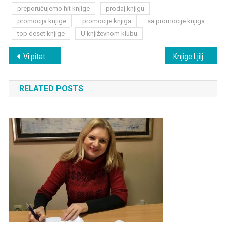
preporučujemo hit knjige
prodaj knjigu
promocija knjige
promocije knjiga
sa promocije knjiga
top deset knjige
U književnom klubu
Post
Vi pitate – ja odgovaram (2)
Knjige Ljiljane Šarac na Sajmu knjiga u Nišu
navigation
RELATED POSTS