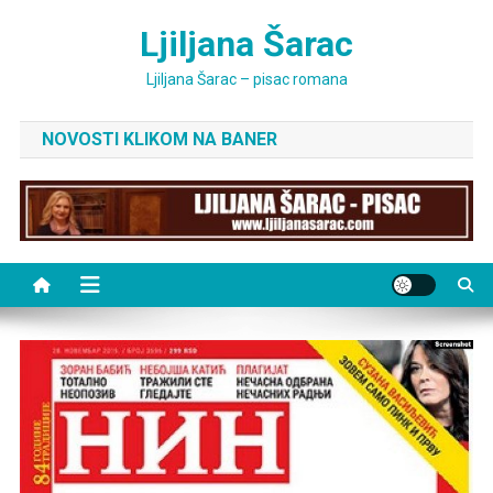
Skip
Ljiljana Šarac
to
content
Ljiljana Šarac – pisac romana
NOVOSTI KLIKOM NA BANER