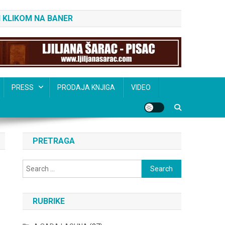
 KLIKOM NA BANER
PRESS
PRODAJA KNJIGA
VIDEO
PRETRAGA
Search
for:
RUBRIKE