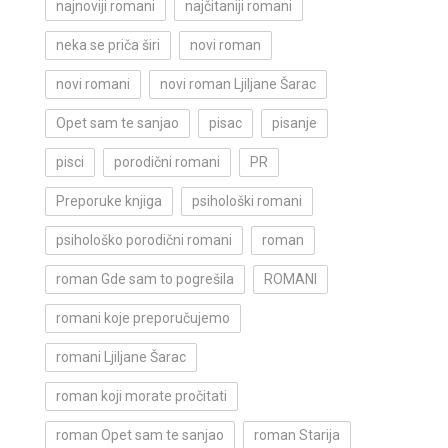
najnoviji romani
najčitaniji romani
neka se priča širi
novi roman
novi romani
novi roman Ljiljane Šarac
Opet sam te sanjao
pisac
pisanje
pisci
porodični romani
PR
Preporuke knjiga
psihološki romani
psihološko porodični romani
roman
roman Gde sam to pogrešila
ROMANI
romani koje preporučujemo
romani Ljiljane Šarac
roman koji morate pročitati
roman Opet sam te sanjao
roman Starija