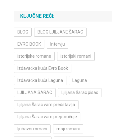
KLJUČNE REČI:
BLOG
BLOG LJILJANE ŠARAC
EVRO BOOK
Intervju
istorijske romane
istorijski romani
Izdavačka kuća Evro Book
Izdavačka kuća Laguna
Laguna
LJILJANA SARAC
Ljiljana Šarac pisac
Ljiljana Šarac vam predstavlja
Ljiljana Šarac vam preporučuje
ljubavni romani
moji romani