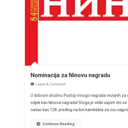
Nominacija za Ninovu nagradu
On
Leave A Comment
Nominacija
U dobrom društvu Postoji mnogo nagrada vezanih za do
Za
odjek kao Ninova nagrada! Stoga je veliki uspeh što se 
Ninovu
našao kao 128. predlog na listi kandidata za ovu najpres
Nagradu
Continue Reading