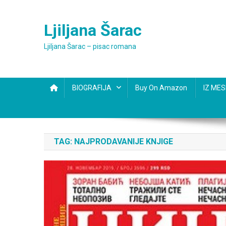
Skip
to
Ljiljana Šarac
content
Ljiljana Šarac – pisac romana
BIOGRAFIJA
Buy On Amazon
IZ ME
TAG:
NAJPRODAVANIJE KNJIGE