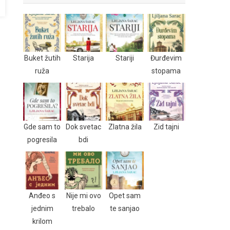
Buket žutih
Starija
Stariji
Đurđevim
ruža
stopama
Gde sam to
Dok svetac
Zlatna žila
Zid tajni
pogresila
bdi
Anđeo s
Nije mi ovo
Opet sam
jednim
trebalo
te sanjao
krilom