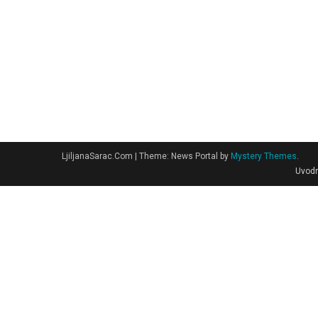
LjiljanaSarac.Com
|
Theme: News Portal by
Mystery Themes
.
Uvodn