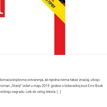
maća književna ostvarenja, ali nijedna nema takav značaj, uticaj i
roman ,,Stariji” izdat u maju 2019. godine u Izdavačkoj kući Evro Book
tižniju nagradu. Link do celog teksta: […]