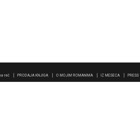
a reč
PRODAJA KNJIGA
O MOJIM ROMANIMA
IZ MESECA
PRESS