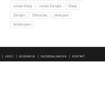
roman Stariji
roman Zid tajni
Stariji
Zid tajni
Zlatna žila
žene pisci
žensko pero
VIDEO
BIOGRAFIJA
RAZMENA LINKOVA
KONTAKT