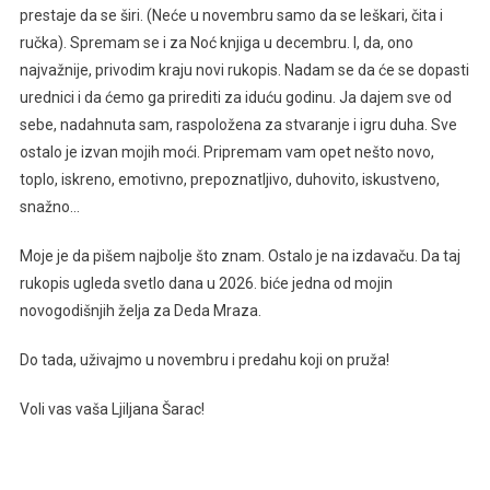
prestaje da se širi. (Neće u novembru samo da se leškari, čita i
ručka). Spremam se i za Noć knjiga u decembru. I, da, ono
najvažnije, privodim kraju novi rukopis. Nadam se da će se dopasti
urednici i da ćemo ga prirediti za iduću godinu. Ja dajem sve od
sebe, nadahnuta sam, raspoložena za stvaranje i igru duha. Sve
ostalo je izvan mojih moći. Pripremam vam opet nešto novo,
toplo, iskreno, emotivno, prepoznatljivo, duhovito, iskustveno,
snažno…
Moje je da pišem najbolje što znam. Ostalo je na izdavaču. Da taj
rukopis ugleda svetlo dana u 2026. biće jedna od mojin
novogodišnjih želja za Deda Mraza.
Do tada, uživajmo u novembru i predahu koji on pruža!
Voli vas vaša Ljiljana Šarac!