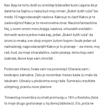
Kao šlag na tortu došli su izveštaji Izdavačke kuće Laguna da je
danima na Sajmu u našoj kući moj roman ,,Buket žutih ruža’’ bio
među 10 najprodavanijih naslova. Kakva je to čast! Kakvo je to
zadovoljstvo! Kako je to neverovatna stvar. Naučnofantastična.
Hej, u svem onom moru knjiga, naslova, vrhunskih svetskih i
domaćih autora jedna mala kap, jedan ,,Buket žutih ruža’’ da
izroni iz mraka, sve oboji svojom žutom bojom i bude jedan od
naitraženijij, najprodavanijih! Kakvo je to priznaje – za mene, moj
rad, trud, za moje stvaralaštvo, način pisanja, temu koju sam
izabrala, likove koje sam stvorila!…
Poštovani čitaoci, hvala vam na poverenju! Očarana sam i
beskrajno zahvalna. Zato je novembar mesec kada ću malo da
iskuliram. Uživaću u plodovima svog rada. Sumiraću rezultate
učinjenog, praviću nove planove.
Trinaestog novembra ću imati promociju u 18 h u Kostolcu (biće
to moje drugo gostovanje u toj divnoj biblioteci). Eto, priča ne