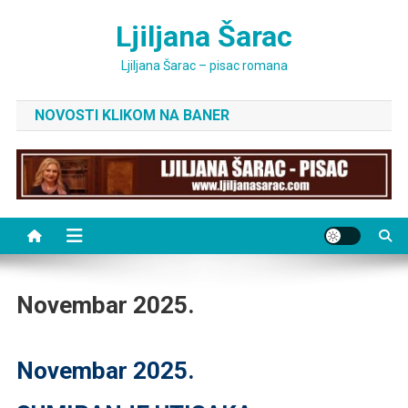
Skip
Ljiljana Šarac
to
content
Ljiljana Šarac – pisac romana
NOVOSTI KLIKOM NA BANER
Novembar 2025.
Novembar 2025.