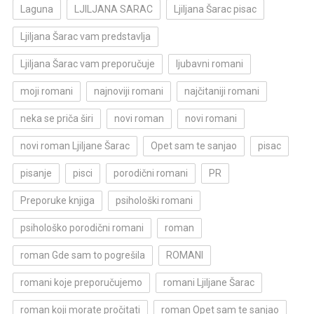
Laguna
LJILJANA SARAC
Ljiljana Šarac pisac
Ljiljana Šarac vam predstavlja
Ljiljana Šarac vam preporučuje
ljubavni romani
moji romani
najnoviji romani
najčitaniji romani
neka se priča širi
novi roman
novi romani
novi roman Ljiljane Šarac
Opet sam te sanjao
pisac
pisanje
pisci
porodični romani
PR
Preporuke knjiga
psihološki romani
psihološko porodični romani
roman
roman Gde sam to pogrešila
ROMANI
romani koje preporučujemo
romani Ljiljane Šarac
roman koji morate pročitati
roman Opet sam te sanjao