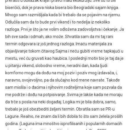
prerasti u obilazak kraja i pravu malu ekskurziju. Sve su to bili
biserčići, dok je prava niska bisera bio Beogradski sajam knjiga.
Mnogo sam razmišljala kada bi trebalo da se pojavim na njemu.
Odlučila sam da to bude prvi vikend i to nedelja iz nekoliko
razloga. Prvi je što ja ne volim odložena zadovoljstva i čekanje. Ja
bih sve sada i odmah, ako može. Shvatila sam da mi taj rani
termin odgovara iz još jednog razloga. Imaću materijala za
objavljivanje tokom čitavog Sajma i neću gubiti vreme tapkajući u
mestu, već ću gruvati kao haubica. I poslednji motiv bio je taj da je
u pitanju vikend, slobodno vreme, neradni dan, kada ljudi
komforno mogu da dođu na moj poziv i poziv mog izdavača, i,
naravno, svojevoljno, pa da slučajno kod mene navrate. Takođe
sam mislila i o đacima i njihovim roditeljima koje sam pozvala da
me podrže i dođu na potpisivanje. Svima je lakše kada ne moraju
da trče s posla na neki događaj. Logika mi je bila dobra, samo,
trebalo je još obezbediti željeni termin. Obratila sam se PR-u
Lagune. Realno, ne znam da li bih dobila to što sam želela prošlih
godina. (Laguna ima mnoštvo isprofilisanih i popularnih domaćih