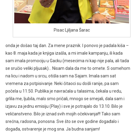
Pisac Ljiljana Šarac
onda je došao taj dan. Za mene praznik. I ponovo je padala kiša –
kao 8. maja kada je knjiga izašla, a mi imale kampanju, ili kada
sam imala promociju u Gacku (mesecima ni kap nije pala, ali tada
se sručio veliki pljusak)… Nisam dala da me to omete. S osmehom
na licu i nadom u srcu, otišla sam na Sajam. Imala sam sat
vremena za potpisivanje. Neki čitaoci su došli ranije, pa sam
počela u 11.50. Publika je navraćala u talasima, čekala u redu,
grlila me, ljubila, malo smo pričali, mnogo se smejali, dala sam i
izjavu za jednu emisiju (Play) i sve je potrajalo do 13.10. Bilo je
veličanstveno. Bilo je iznad svih mojih očekivanja!!! Tako sam
srećna, radosna, ponosna. Sve što se ove godine događalo i
događa, ostvarenje je mog sna. Ja budna sanjam!