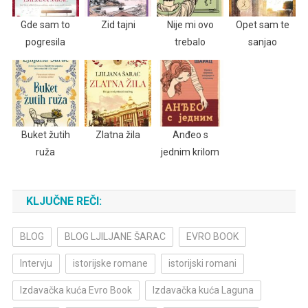
Gde sam to
Zid tajni
Nije mi ovo
Opet sam te
pogresila
trebalo
sanjao
Buket žutih
Zlatna žila
Anđeo s
ruža
jednim krilom
KLJUČNE REČI:
BLOG
BLOG LJILJANE ŠARAC
EVRO BOOK
Intervju
istorijske romane
istorijski romani
Izdavačka kuća Evro Book
Izdavačka kuća Laguna