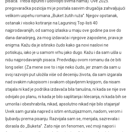
pisaca. Treba ispuniti i udovoljiti svima nama). Ove 2025.
pregovaračka pozicija mi je postala sasvim drugačija zahvaljujući
velikom uspehu romana ,,Buket žutih ruža’’. Njegov opstanak,
ostanak i visoko kotiranje na Laguninoj Top-listi 40
najprodavanijih, od samog izlaska u maju ove godine pa sve do
dana današnjeg, za mog izdavača i njegove zaposlene, prava je
enigma. Kažu da je istinsko čudo kako ga novi naslovi ne
potiskuju, iako je u samom vrhu jako dugo. Kažu i da sam ušla u
nišu najprodavanijih pisaca. Predviđaju ovom romanu da će biti
long seler. (Za mene sve to i nije neko čudo, jer znam da sam u
svoj razvojni put uložila više od deceniju života, da sam izgarala
nad svakim rukopisom i svakom objavljenm knjigom, da nisam
stajala ni kad je podrška izdavača bila tanušna, ni kada se nije sve
odvijalo po planu, ni kada je bilo saplitanja i klecanja, ni kada bih se
umorila i obeshrabrila, nikad, apsolutno nikad nije bilo stajanja!
Uvek sam gurala napred s istim entuzijazmom, nadom, verom i
ljubavlju prema pisanju. Razvijala sam se, menjala, sazrevala i
dorasla do ,,Buketa’’. Zato nije on fenomen, već moji napori i