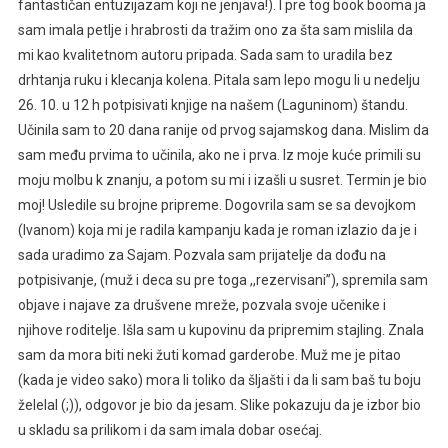
fantastičan entuzijazam koji ne jenjava!). I pre tog book booma ja
sam imala petlje i hrabrosti da tražim ono za šta sam mislila da
mi kao kvalitetnom autoru pripada. Sada sam to uradila bez
drhtanja ruku i klecanja kolena. Pitala sam lepo mogu li u nedelju
26. 10. u 12 h potpisivati knjige na našem (Laguninom) štandu.
Učinila sam to 20 dana ranije od prvog sajamskog dana. Mislim da
sam među prvima to učinila, ako ne i prva. Iz moje kuće primili su
moju molbu k znanju, a potom su mi i izašli u susret. Termin je bio
moj! Usledile su brojne pripreme. Dogovrila sam se sa devojkom
(Ivanom) koja mi je radila kampanju kada je roman izlazio da je i
sada uradimo za Sajam. Pozvala sam prijatelje da dođu na
potpisivanje, (muž i deca su pre toga ,,rezervisani’’), spremila sam
objave i najave za drušvene mreže, pozvala svoje učenike i
njihove roditelje. Išla sam u kupovinu da pripremim stajling. Znala
sam da mora biti neki žuti komad garderobe. Muž me je pitao
(kada je video sako) mora li toliko da šljašti i da li sam baš tu boju
želelal (;)), odgovor je bio da jesam. Slike pokazuju da je izbor bio
u skladu sa prilikom i da sam imala dobar osećaj.