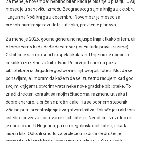
Za mene je novembar nebitno bitan kada je pisanje u pitanju. Ovaj
mesec je u sendviču između Beogradskog sajma knjiga u oktobru
i Lagunine Noći knjiga u decembru. Novembar je mesec za
predah, sumiranje rezultata i utisaka, pravljenje planova.
Za mene je 2025. godina generalno najuspešnija otkako pišem, ali
o tome ćemo kada dođe decembar (jer ću tada praviti rezime).
Oktobar je sam po sebi bio spektakularan. U njemu se dogodilo
nekoliko izuzetno važnih stvari. Po prvi put sam na poziv
bibliotekara iz Jagodine gostovala u njihovoj biblioteci. Možda se
ponavljam, ali moram da kažem da se izuzetno radujem kad god
svojim knjigama otvorim vrata neke nove gradske biblioteke. To
znači direktan kontakt sa mojim čitaocima, razmenu utisaka i
dobre energije, a priča se proširi dalje, i ja se popnem stepenik
više na putu predstavljanja svog stvaralaštva. Takođe je u oktobru
usledio i poziv za gostovanje u biblioteci u Negotinu. Izuzetno me
je obradovao. U Negotinu, pa ni u negotinskoj biblioteci, nikada
nisam bila. Odložili smo to za proleće u nadi da će druženje