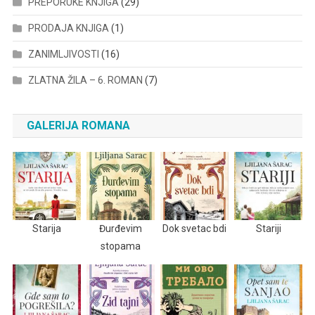
PREPORUKE KNJIGA
(29)
PRODAJA KNJIGA
(1)
ZANIMLJIVOSTI
(16)
ZLATNA ŽILA – 6. ROMAN
(7)
GALERIJA ROMANA
Starija
Đurđevim
Dok svetac bdi
Stariji
stopama