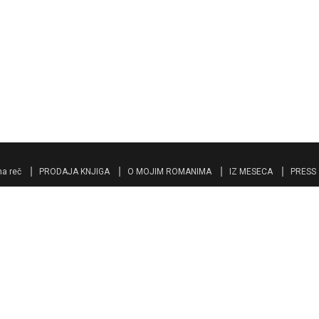
a reč
PRODAJA KNJIGA
O MOJIM ROMANIMA
IZ MESECA
PRESS