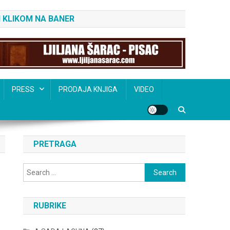
 KLIKOM NA BANER
PRESS
PRODAJA KNJIGA
VIDEO
PRETRAGA
Search
for:
RUBRIKE