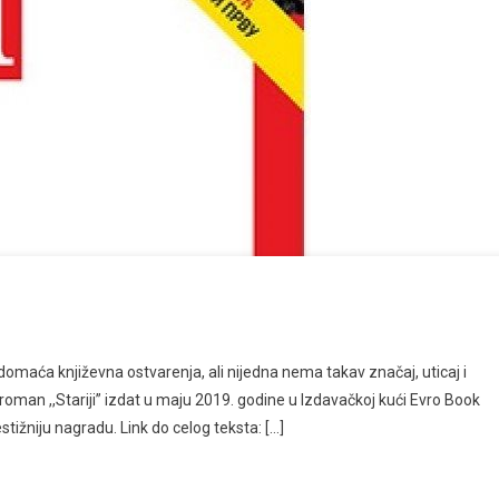
maća književna ostvarenja, ali nijedna nema takav značaj, uticaj i
roman ,,Stariji” izdat u maju 2019. godine u Izdavačkoj kući Evro Book
tižniju nagradu. Link do celog teksta: […]