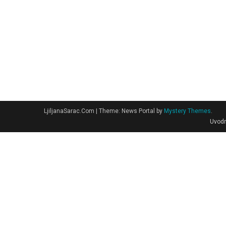
LjiljanaSarac.Com
|
Theme: News Portal by
Mystery Themes
.
Uvodn