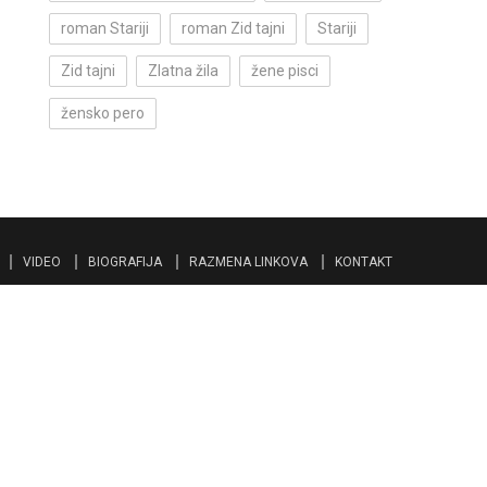
roman Stariji
roman Zid tajni
Stariji
Zid tajni
Zlatna žila
žene pisci
žensko pero
VIDEO
BIOGRAFIJA
RAZMENA LINKOVA
KONTAKT