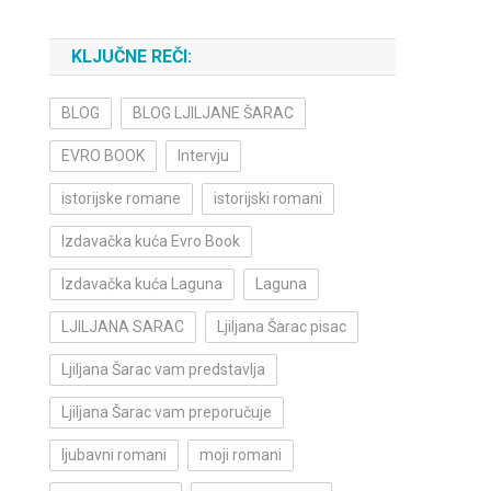
KLJUČNE REČI:
BLOG
BLOG LJILJANE ŠARAC
EVRO BOOK
Intervju
istorijske romane
istorijski romani
Izdavačka kuća Evro Book
Izdavačka kuća Laguna
Laguna
LJILJANA SARAC
Ljiljana Šarac pisac
Ljiljana Šarac vam predstavlja
Ljiljana Šarac vam preporučuje
ljubavni romani
moji romani