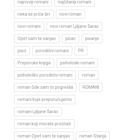
najnoviji romani
najčitaniji romani
neka se priča širi
novi roman
novi romani
novi roman Ljiljane Šarac
Opet sam te sanjao
pisac
pisanje
pisci
porodični romani
PR
Preporuke knjiga
psihološki romani
psihološko porodični romani
roman
roman Gde sam to pogrešila
ROMANI
romani koje preporučujemo
romani Ljiljane Šarac
roman koji morate pročitati
roman Opet sam te sanjao
roman Starija