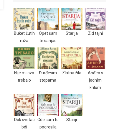
Buket žutih
Opet sam
Starija
Zid tajni
ruža
te sanjao
Nije mi ovo
Đurđevim
Zlatna žila
Anđeo s
trebalo
stopama
jednim
krilom
Dok svetac
Gde sam to
Stariji
bdi
pogresila