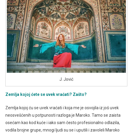
J. Jović
Zemlja kojoj ćete se uvek vraćati? Zašto?
Zemlja kojoj ću se uvek vraćati i koja me je osvojila iz još uvek
neosvešćenih u potpunosti razloga je Maroko. Tamo se zaista
osećam kao kod kuće i iako sam često profesionalno odlazila,
vodila brojne grupe, mnogi ljudi su se i uputili i zavoleli Maroko