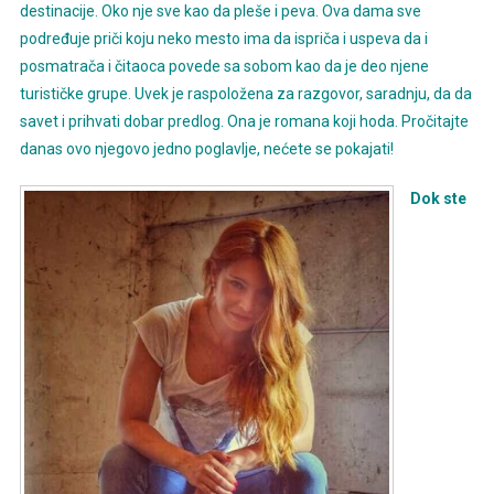
destinacije. Oko nje sve kao da pleše i peva. Ova dama sve
podređuje priči koju neko mesto ima da ispriča i uspeva da i
posmatrača i čitaoca povede sa sobom kao da je deo njene
turističke grupe. Uvek je raspoložena za razgovor, saradnju, da da
savet i prihvati dobar predlog. Ona je romana koji hoda. Pročitajte
danas ovo njegovo jedno poglavlje, nećete se pokajati!
Dok ste