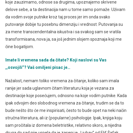
koje zauzimamo, odnose sa drugima, upoznajemo skrivene
delove sebe, a ta destinacija nam u tome samo pomaže. Uživam
da vodim svoje putnike kroz taj proces jer im onda svako
putovanje dobije tu posebnu dimenziju i vrednost. Putovanja su
za mene transcendentalna iskustva i sa svakog sam se vratila
transformisana, nova ja, sa još jednim slojem spoznaja koji me
čine bogatijom.
Imate li vremena sada da čitate? Koji naslovi su Vas
,,osvojili”? Vaš omiljeni pisac je…
Nažalost, nemam toliko vremena za čitanje, koliko sam imala
ranije jer sada uglavnom čitam literaturu koja je vezana za
destinacije koje posećujem, odnosno na koje vodim putnike. Kada
ipak odvojim deo slobodnog vremena za čitanje, trudim se da to
bude nešto što će me inspirisati, često to bude opet na neki način
stručna literatura, ali iz (popularne) psihologije. Ipak, knjiga koju
sam pročitala iz domena beletristike, relativno skoro, a nijedna
druga do sad nije uspela da je zaseni je ,,Ljubav’’ od Elif Šafak.