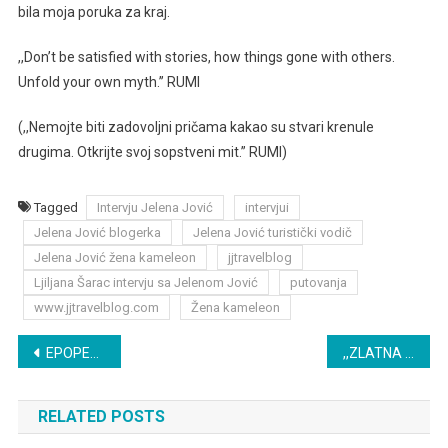
bila moja poruka za kraj.
,,Don’t be satisfied with stories, how things gone with others.
Unfold your own myth.’’ RUMI
(,,Nemojte biti zadovoljni pričama kakao su stvari krenule
drugima. Otkrijte svoj sopstveni mit.” RUMI)
Tagged
Intervju Jelena Jović
intervjui
Jelena Jović blogerka
Jelena Jović turistički vodič
Jelena Jović žena kameleon
jjtravelblog
Ljiljana Šarac intervju sa Jelenom Jović
putovanja
www.jjtravelblog.com
Žena kameleon
Post
EPOPEJA ZLATNE ŽILE
,,ZLATNA ŽILA” – UVODNO POGLAVLJE
navigation
RELATED POSTS