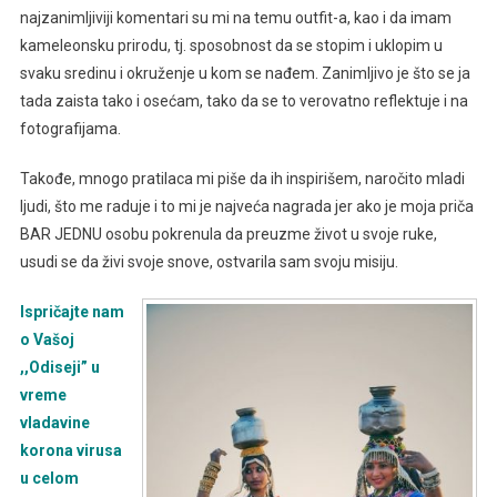
najzanimljiviji komentari su mi na temu outfit-a, kao i da imam
kameleonsku prirodu, tj. sposobnost da se stopim i uklopim u
svaku sredinu i okruženje u kom se nađem. Zanimljivo je što se ja
tada zaista tako i osećam, tako da se to verovatno reflektuje i na
fotografijama.
Takođe, mnogo pratilaca mi piše da ih inspirišem, naročito mladi
ljudi, što me raduje i to mi je najveća nagrada jer ako je moja priča
BAR JEDNU osobu pokrenula da preuzme život u svoje ruke,
usudi se da živi svoje snove, ostvarila sam svoju misiju.
Ispričajte nam
o Vašoj
,,Odiseji” u
vreme
vladavine
korona virusa
u celom