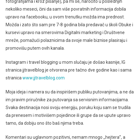
fotografijama i kroz pisanje), pa mi se, naročito u poslednjih
nekoliko meseci, čini da sam više povratnih informacija dobila
upravo na facebooku, u ovom trenutku možda ima prednost.
Možda i zato što sam pre 7-8 godina bila predavač u školi Obuke i
kursevi upravo na smerovima Digitalni marketing i Društvene
mreže, pomažući polaznicima da svoje male biznise plasiraju i
promovišu putem ovih kanala.
Instagram i travel blogging u mom slučaju je došao kasnije, IG
stranica jjtravelblog je otvorena pre tačno dve godine kao i sama
stranica
www.jjtravelblog.com
Moja ideja i namera su da inspirišem publiku putovanjima, a ne da
im pravim priručnike za putovanja sa servisnim informacijama.
Svaka destinacija nosi svoju energiju, poruku koju sam se trudila
da prenesem i motivišem pojedince ili grupe da se upute upravo
tamo, da dobiju ono što baš njima treba.
Komentari su uglavnom pozitivni, nemam mnogo ,,hejtera’’, a