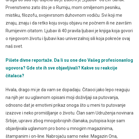
Prvenstveno zato što je o Rumiju, mom omiljenom pesniku,
mistiku, filozofu, svojevrsnom duhovnom vodiču. Svi koji me
znaju, znaju i da retko koju svoju objavu ne počnem ili ne završim
Rumijevim citatom. Ljubav ili 40 pravila ljubavi je knjiga koja govori
o njegovom životu i ljubavi kao univerzalnoj sili koja pokreće ovaj
naš svet.
Pišete divne reportaže. Da li su one deo Vašeg profesionanlog
ugovora? Gde ste ih sve objavljivali? Kakve su reakcije
čitalaca?
Hvala, drago mi je da vam se dopadaju. Čitaoci jako lepo reaguju
na njih jer su uglavnom opisani moji doživljaji sa putovanja,
odnosno dat je emotivni prikaz onoga što u meni to putovanje
izazove i neko promišljanje o životu. Član sam Udruženja novinara
Srbije, upravo zbog mnogobrojnih članaka, putopisa koje sam
objavljivala uglavnom pro bono u mnogim magazinima,
štampanim i on-line. Nabrojaću samo neke: Magazin Ona,