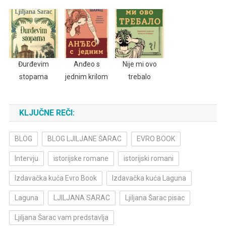
Đurđevim
Anđeo s
Nije mi ovo
stopama
jednim krilom
trebalo
KLJUČNE REČI:
BLOG
BLOG LJILJANE ŠARAC
EVRO BOOK
Intervju
istorijske romane
istorijski romani
Izdavačka kuća Evro Book
Izdavačka kuća Laguna
Laguna
LJILJANA SARAC
Ljiljana Šarac pisac
Ljiljana Šarac vam predstavlja