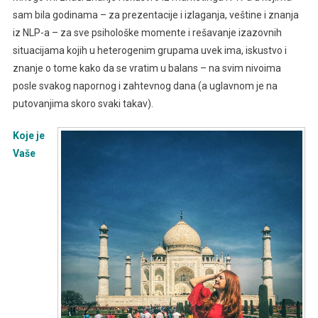
sam bila godinama – za prezentacije i izlaganja, veštine i znanja
iz NLP-a – za sve psihološke momente i rešavanje izazovnih
situacijama kojih u heterogenim grupama uvek ima, iskustvo i
znanje o tome kako da se vratim u balans – na svim nivoima
posle svakog napornog i zahtevnog dana (a uglavnom je na
putovanjima skoro svaki takav).
Koje je
Vaše