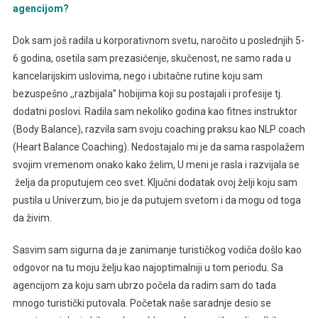
agencijom?
Dok sam još radila u korporativnom svetu, naročito u poslednjih 5-
6 godina, osetila sam prezasićenje, skučenost, ne samo rada u
kancelarijskim uslovima, nego i ubitačne rutine koju sam
bezuspešno ,,razbijala’’ hobijima koji su postajali i profesije tj.
dodatni poslovi. Radila sam nekoliko godina kao fitnes instruktor
(Body Balance), razvila sam svoju coaching praksu kao NLP coach
(Heart Balance Coaching). Nedostajalo mi je da sama raspolažem
svojim vremenom onako kako želim, U meni je rasla i razvijala se
želja da proputujem ceo svet. Ključni dodatak ovoj želji koju sam
pustila u Univerzum, bio je da putujem svetom i da mogu od toga
da živim.
Sasvim sam sigurna da je zanimanje turističkog vodiča došlo kao
odgovor na tu moju želju kao najoptimalniji u tom periodu. Sa
agencijom za koju sam ubrzo počela da radim sam do tada
mnogo turistički putovala. Početak naše saradnje desio se