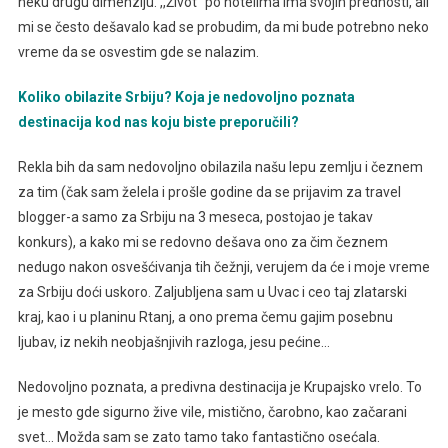
neku drugu dimenziju. ,,Život’’ po hotelima ima svojih prednosti, ali
mi se često dešavalo kad se probudim, da mi bude potrebno neko
vreme da se osvestim gde se nalazim.
Koliko obilazite Srbiju? Koja je nedovoljno poznata
destinacija kod nas koju biste preporučili?
Rekla bih da sam nedovoljno obilazila našu lepu zemlju i čeznem
za tim (čak sam želela i prošle godine da se prijavim za travel
blogger-a samo za Srbiju na 3 meseca, postojao je takav
konkurs), a kako mi se redovno dešava ono za čim čeznem
nedugo nakon osvešćivanja tih čežnji, verujem da će i moje vreme
za Srbiju doći uskoro. Zaljubljena sam u Uvac i ceo taj zlatarski
kraj, kao i u planinu Rtanj, a ono prema čemu gajim posebnu
ljubav, iz nekih neobjašnjivih razloga, jesu pećine…
Nedovoljno poznata, a predivna destinacija je Krupajsko vrelo. To
je mesto gde sigurno žive vile, mistično, čarobno, kao začarani
svet… Možda sam se zato tamo tako fantastično osećala.