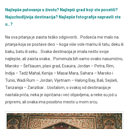
Najlepše putovanje u životu? Najlepši grad koji ste posetili?
Najuzbudljivija destinacija? Najlepše fotografije napravili ste
u…?
Na ova pitanja je zaista teško odgovoriti… Podseća me malo na
pitanja koja se postave deci – koga više vole mamu ili tatu, deku ili
baku, batu ili seku… Svaka destinacija je imala nešto svoje
najlepše, ali zaista svaka… Pomenula bih samo ovako nasumično,
Maroko – Šefšauen, plavi grad, Esauira, Jordan – Petra, Rim,
Indija – Tadž Mahal, Kenija – Masai Mara, Sahara – Maroko i
Tunis, Wadi Rum – Jordan, Vijetnam – Halong Bay, Bali, Sejšeli,
Tanzanija – Zanzibar… Uostalom, o svakoj od destinacija je
nastala priča, neka je ispričana i već objavljena, a neke su još u
pripremi, ali svaka ima posebno mesto u mom srcu.