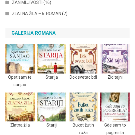
ZANIMLJIVOSTI
(16)
ZLATNA ŽILA – 6. ROMAN
(7)
GALERIJA ROMANA
Opet sam te
Starija
Dok svetac bdi
Zid tajni
sanjao
Zlatna žila
Stariji
Buket žutih
Gde sam to
ruža
pogresila