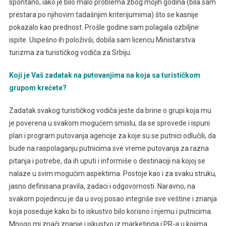
spontano, iako je bilo malo problema zbog mojih godina (bila sam
prestara po njihovim tadašnjim kriterijumima) što se kasnije
pokazalo kao prednost. Prošle godine sam polagala ozbiljne
ispite. Uspešno ih položivši, dobila sam licencu Ministarstva
turizma za turističkog vodiča za Srbiju.
Koji je Vaš zadatak na putovanjima na koja sa turističkom
grupom krećete?
Zadatak svakog turističkog vodiča jeste da brine o grupi koja mu
je poverena u svakom mogućem smislu, da se sprovede i ispuni
plan i program putovanja agencije za koje su se putnici odlučili, da
bude na raspolaganju putnicima sve vreme putovanja za razna
pitanja i potrebe, da ih uputi i informiše o destinaciji na kojoj se
nalaze u svim mogućim aspektima. Postoje kao i za svaku struku,
jasno definisana pravila, zadaci i odgovornosti. Naravno, na
svakom pojedincu je da u svoj posao integriše sve veštine i znanja
koja poseduje kako bi to iskustvo bilo korisno i njemu i putnicima.
Mnogo mi znači znanje i iskustvo iz marketinga i PR-a u kojima