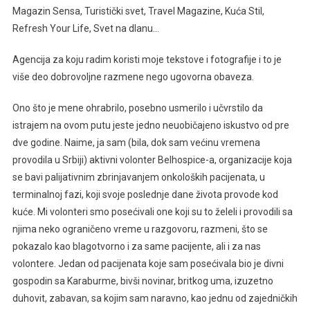
Magazin Sensa, Turistički svet, Travel Magazine, Kuća Stil,
Refresh Your Life, Svet na dlanu…
Agencija za koju radim koristi moje tekstove i fotografije i to je
više deo dobrovoljne razmene nego ugovorna obaveza.
Ono što je mene ohrabrilo, posebno usmerilo i učvrstilo da
istrajem na ovom putu jeste jedno neuobičajeno iskustvo od pre
dve godine. Naime, ja sam (bila, dok sam većinu vremena
provodila u Srbiji) aktivni volonter Belhospice-a, organizacije koja
se bavi palijativnim zbrinjavanjem onkoloških pacijenata, u
terminalnoj fazi, koji svoje poslednje dane života provode kod
kuće. Mi volonteri smo posećivali one koji su to želeli i provodili sa
njima neko ograničeno vreme u razgovoru, razmeni, što se
pokazalo kao blagotvorno i za same pacijente, ali i za nas
volontere. Jedan od pacijenata koje sam posećivala bio je divni
gospodin sa Karaburme, bivši novinar, britkog uma, izuzetno
duhovit, zabavan, sa kojim sam naravno, kao jednu od zajedničkih