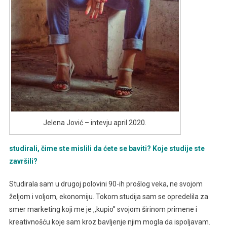
Jelena Jović – intevju april 2020.
studirali, čime ste mislili da ćete se baviti? Koje studije ste
završili?
Studirala sam u drugoj polovini 90-ih prošlog veka, ne svojom
željom i voljom, ekonomiju. Tokom studija sam se opredelila za
smer marketing koji me je ,,kupio’’ svojom širinom primene i
kreativnošću koje sam kroz bavljenje njim mogla da ispoljavam.