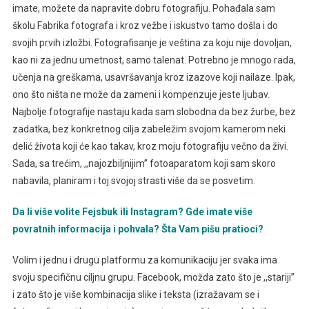
imate, možete da napravite dobru fotografiju. Pohađala sam
školu Fabrika fotografa i kroz vežbe i iskustvo tamo došla i do
svojih prvih izložbi. Fotografisanje je veština za koju nije dovoljan,
kao ni za jednu umetnost, samo talenat. Potrebno je mnogo rada,
učenja na greškama, usavršavanja kroz izazove koji nailaze. Ipak,
ono što ništa ne može da zameni i kompenzuje jeste ljubav.
Najbolje fotografije nastaju kada sam slobodna da bez žurbe, bez
zadatka, bez konkretnog cilja zabeležim svojom kamerom neki
delić života koji će kao takav, kroz moju fotografiju večno da živi.
Sada, sa trećim, ,,najozbiljnijim’’ fotoaparatom koji sam skoro
nabavila, planiram i toj svojoj strasti više da se posvetim.
Da li više volite Fejsbuk ili Instagram? Gde imate više
povratnih informacija i pohvala? Šta Vam pišu pratioci?
Volim i jednu i drugu platformu za komunikaciju jer svaka ima
svoju specifičnu ciljnu grupu. Facebook, možda zato što je ,,stariji’’
i zato što je više kombinacija slike i teksta (izražavam se i