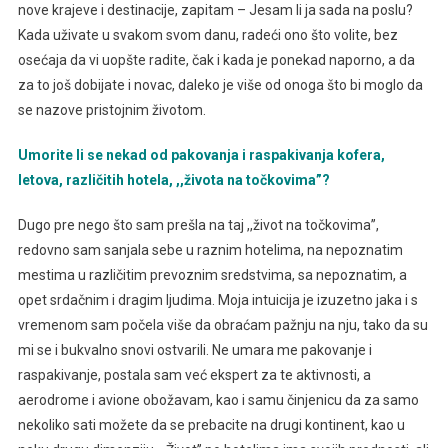
nove krajeve i destinacije, zapitam – Jesam li ja sada na poslu?
Kada uživate u svakom svom danu, radeći ono što volite, bez
osećaja da vi uopšte radite, čak i kada je ponekad naporno, a da
za to još dobijate i novac, daleko je više od onoga što bi moglo da
se nazove pristojnim životom.
Umorite li se nekad od pakovanja i raspakivanja kofera,
letova, različitih hotela, ,,života na točkovima”?
Dugo pre nego što sam prešla na taj ,,život na točkovima’’,
redovno sam sanjala sebe u raznim hotelima, na nepoznatim
mestima u različitim prevoznim sredstvima, sa nepoznatim, a
opet srdačnim i dragim ljudima. Moja intuicija je izuzetno jaka i s
vremenom sam počela više da obraćam pažnju na nju, tako da su
mi se i bukvalno snovi ostvarili. Ne umara me pakovanje i
raspakivanje, postala sam već ekspert za te aktivnosti, a
aerodrome i avione obožavam, kao i samu činjenicu da za samo
nekoliko sati možete da se prebacite na drugi kontinent, kao u