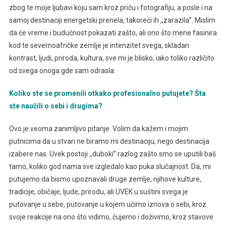
zbog te moje ljubavi koju sam kroz priču i fotografiju, a posle i na
samoj destinaciji energetski prenela, takoreći ih ,,zarazila’’. Mislim
da će vreme i budućnost pokazati zašto, ali ono što mene fasinira
kod te severnoafričke zemlje je intenzitet svega, skladan
kontrast, ljudi, priroda, kultura, sve mi je blisko, iako toliko različito
od svega onoga gde sam odrasla.
Koliko ste se promenili otkako profesionalno putujete? Šta
ste naučili o sebi i drugima?
Ovo je veoma zanimljivo pitanje. Volim da kažem i mojim
putnicima da u stvari ne biramo mi destinaciju, nego destinacija
izabere nas. Uvek postoji ,,duboki’’ razlog zašto smo se uputili baš
tamo, koliko god nama sve izgledalo kao puka slučajnost. Da, mi
putujemo da bismo upoznavali druge zemlje, njihove kulture,
tradicije, običaje, ljude, prirodu, ali UVEK u suštini svega je
putovanje u sebe, putovanje u kojem učimo iznova o sebi, kroz
svoje reakcije na ono što vidimo, čujemo i doživimo, kroz stavove