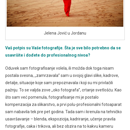
Jelena Jović u Jordanu
Vaš potpis su Vaše fotografije. Šta je sve bilo potrebno da se
usavršite i dođete do profesionalnog nivoa?
Oduvek sam fotografisanje volela, ili možda dok toga nisam
postala svesna, ,,zamrzavala’’ sam u svojoj glavi slike, kadrove,
detalje, situacije koje sam prepoznavala i koji su mi privlačili
pažnju. To se valjda zove ,,oko fotografa’’, crtanje svetlošću. Kao
što sam već pomenula, fotografisanje mi je postalo
kompenzacija za slikarstvo, a prvi polu-profesionalni fotoaparat
sam nabavila tek pre pet godina. Tada sam i krenula na tehničko
usavršavanje – blenda, ekspozicija, kadriranje, učenje pravila
fotografije, caka i trikova, ali bez obzira na to kakvu kameru