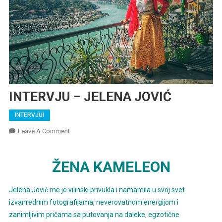
INTERVJU – JELENA JOVIĆ
INTERVJUI
On
Leave A Comment
INTERVJU
–
ŽENA KAMELEON
JELENA
JOVIĆ
Jelena Jović me je vilinski privukla i namamila u svoj svet
izvanrednim fotografijama, neverovatnom energijom i
zanimljivim pričama sa putovanja na daleke, egzotične