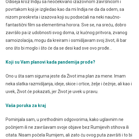
Odiseja kroz Indiju sa neočekivano izazovnom završnicom i
povrtakom koji je izgledao kao da mi Indija ne da da odem, sa
nizom preokreta i izazova koji su podsećali na neki naučno-
fantastični film sa elementima horora. Sve se, na sreću, dobro
završilo pa iz udobnosti svog doma, iz kućnog pritvora, zvanog
samoizolacija, mogu da kreiram i osmišljavam svoj život, ili bar
ono što bi moglo i što će da se desi kad sve ovo prođe…
Koji su Vam planovi kada pandemija prođe?
Ono u šta sam sigurna jeste da Život ima plan za mene. Imam
neka slatka razmišljanja, ideje, skice i crtice, želje i čežnje, ali kao i
uvek, Život će pokazati, jer Život je uvek u pravu.
Vaša poruka za kraj
Pominjala sam, u prethodnim odgovorima, kako uglavnim ne
počinjem ili ne završavam svoje objave bez Rumijevih stihova ili
citata. Nisam počela Rumijem, ali zato ću ovog puta završiti i to bi