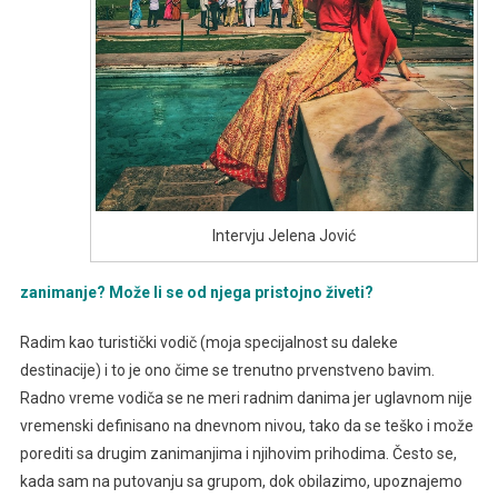
Intervju Jelena Jović
zanimanje? Može li se od njega pristojno živeti?
Radim kao turistički vodič (moja specijalnost su daleke
destinacije) i to je ono čime se trenutno prvenstveno bavim.
Radno vreme vodiča se ne meri radnim danima jer uglavnom nije
vremenski definisano na dnevnom nivou, tako da se teško i može
porediti sa drugim zanimanjima i njihovim prihodima. Često se,
kada sam na putovanju sa grupom, dok obilazimo, upoznajemo