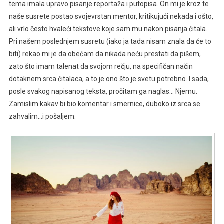
tema imala upravo pisanje reportaža i putopisa. On mi je kroz te
naše susrete postao svojevrstan mentor, kritikujući nekada i ošto,
ali vrlo često hvaleći tekstove koje sam mu nakon pisanja čitala.
Pri našem poslednjem susretu (iako ja tada nisam znala da će to
biti) rekao mi je da obećam da nikada neću prestati da pišem,
zato što imam talenat da svojom rečju, na specifičan način
dotaknem srca čitalaca, a to je ono što je svetu potrebno. I sada,
posle svakog napisanog teksta, pročitam ga naglas… Njemu.
Zamislim kakav bi bio komentar i smernice, duboko iz srca se
zahvalim…i pošaljem.