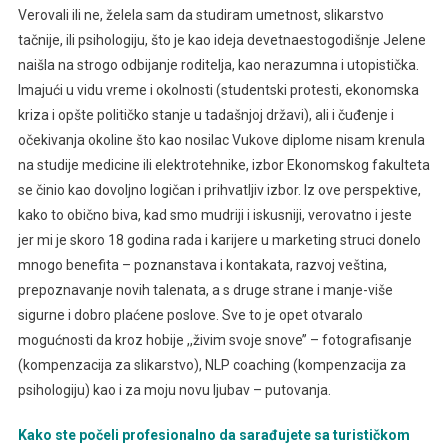
Verovali ili ne, želela sam da studiram umetnost, slikarstvo
tačnije, ili psihologiju, što je kao ideja devetnaestogodišnje Jelene
naišla na strogo odbijanje roditelja, kao nerazumna i utopistička.
Imajući u vidu vreme i okolnosti (studentski protesti, ekonomska
kriza i opšte političko stanje u tadašnjoj državi), ali i čuđenje i
očekivanja okoline što kao nosilac Vukove diplome nisam krenula
na studije medicine ili elektrotehnike, izbor Ekonomskog fakulteta
se činio kao dovoljno logičan i prihvatljiv izbor. Iz ove perspektive,
kako to obično biva, kad smo mudriji i iskusniji, verovatno i jeste
jer mi je skoro 18 godina rada i karijere u marketing struci donelo
mnogo benefita – poznanstava i kontakata, razvoj veština,
prepoznavanje novih talenata, a s druge strane i manje-više
sigurne i dobro plaćene poslove. Sve to je opet otvaralo
mogućnosti da kroz hobije ,,živim svoje snove’’ – fotografisanje
(kompenzacija za slikarstvo), NLP coaching (kompenzacija za
psihologiju) kao i za moju novu ljubav – putovanja.
Kako ste počeli profesionalno da sarađujete sa turističkom