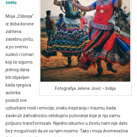
svetu.
Moja ,,Odiseja’’
iz doba korone
zahteva
zasebnu priču,
a po svemu
sudeći i roman
koji će sigurno
jednog dana
biti objavljen
kada njegova
Fotografija Jelene Jović – Indija
autorka
posloži sve
uzburkane misli i emocije, svaku inspiraciju i traumu, kada
zaokruži zahvalnošću celokupno putovanje koje je nju samu
potpuno transformisalo. Nijedno iskustvo u životu nam nije dato
bez mogućnosti da se sa njim nosimo. Tako i moja dvomesečna