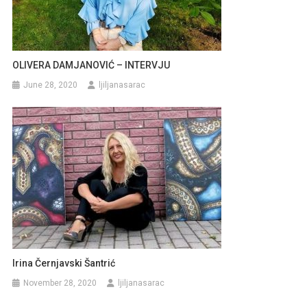
OLIVERA DAMJANOVIĆ – INTERVJU
June 28, 2020
ljiljanasarac
Irina Černjavski Šantrić
November 28, 2020
ljiljanasarac