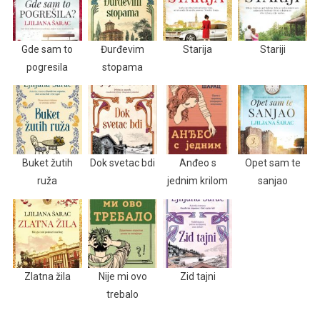
Gde sam to
Đurđevim
Starija
Stariji
pogresila
stopama
Buket žutih
Dok svetac bdi
Anđeo s
Opet sam te
ruža
jednim krilom
sanjao
Zlatna žila
Nije mi ovo
Zid tajni
trebalo