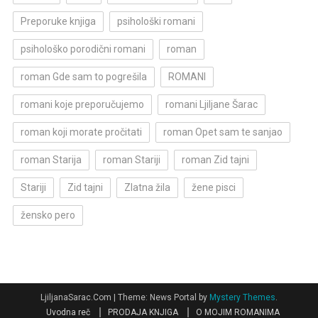
Preporuke knjiga
psihološki romani
psihološko porodični romani
roman
roman Gde sam to pogrešila
ROMANI
romani koje preporučujemo
romani Ljiljane Šarac
roman koji morate pročitati
roman Opet sam te sanjao
roman Starija
roman Stariji
roman Zid tajni
Stariji
Zid tajni
Zlatna žila
žene pisci
žensko pero
LjiljanaSarac.Com
|
Theme: News Portal by
Mystery Themes
.
Uvodna reč
PRODAJA KNJIGA
O MOJIM ROMANIMA