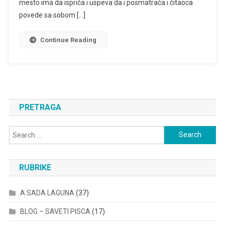
mesto ima da ispriča i uspeva da i posmatrača i čitaoca
povede sa sobom […]
Continue Reading
PRETRAGA
Search
for:
RUBRIKE
A SADA LAGUNA
(37)
BLOG – SAVETI PISCA
(17)