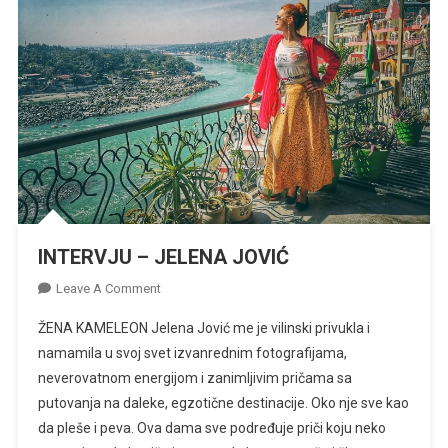
INTERVJU – JELENA JOVIĆ
On
Leave A Comment
INTERVJU
ŽENA KAMELEON Jelena Jović me je vilinski privukla i
–
namamila u svoj svet izvanrednim fotografijama,
JELENA
neverovatnom energijom i zanimljivim pričama sa
JOVIĆ
putovanja na daleke, egzotične destinacije. Oko nje sve kao
da pleše i peva. Ova dama sve podređuje priči koju neko