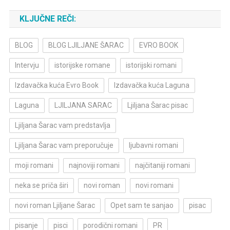
KLJUČNE REČI:
BLOG
BLOG LJILJANE ŠARAC
EVRO BOOK
Intervju
istorijske romane
istorijski romani
Izdavačka kuća Evro Book
Izdavačka kuća Laguna
Laguna
LJILJANA SARAC
Ljiljana Šarac pisac
Ljiljana Šarac vam predstavlja
Ljiljana Šarac vam preporučuje
ljubavni romani
moji romani
najnoviji romani
najčitaniji romani
neka se priča širi
novi roman
novi romani
novi roman Ljiljane Šarac
Opet sam te sanjao
pisac
pisanje
pisci
porodični romani
PR