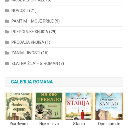
MOJE REPORTAŽE
(8)
NOVOSTI
(21)
PAMTIM – MOJE PRIČE
(9)
PREPORUKE KNJIGA
(29)
PRODAJA KNJIGA
(1)
ZANIMLJIVOSTI
(16)
ZLATNA ŽILA – 6. ROMAN
(7)
GALERIJA ROMANA
Đurđevim
Nije mi ovo
Starija
Opet sam te