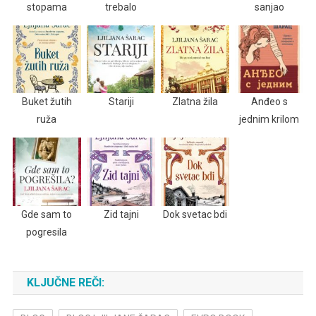
stopama
trebalo
sanjao
Buket žutih
Stariji
Zlatna žila
Anđeo s
ruža
jednim krilom
Gde sam to
Zid tajni
Dok svetac bdi
pogresila
KLJUČNE REČI: