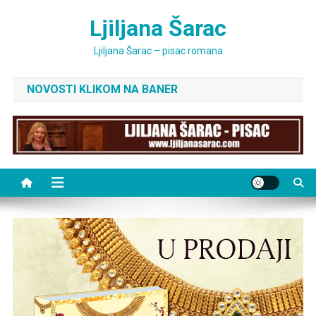
Skip
Ljiljana Šarac
to
content
Ljiljana Šarac – pisac romana
NOVOSTI KLIKOM NA BANER