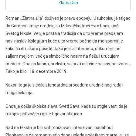
Zlatna žila
Roman ,,Zlatna žila” doživeo je pravu epopeju. U rukopisu je stigao
do Gordane, moje urednice u Izdavačkoj kući Evro book, uoči
Svetog Nikole. Već je postala tradicija da u to vreme predajem
novi naslov. Kolegijum kuće u to vreme počne da me spominje
kako ću ih uskoro posetiti. Iako je era interneta, dokument ne
šaljem mejlom, već ga simbolično nosim na flešu i uručujem
urednici. Ona ga kopira, prelista, na prvu oslušne naslov, posvete…
Tako je bilo i 18. decembra 2019.
Nakon toga je sledila standardna procedura uredničinog rada i
moga čekanja.
Onda je došla školska slava, Sveti Sava, kada su stigle vesti da je
rukopis prihvaćen i da je Ugovor otkucan.
Rad na tekstu je bio sinhronizovan, intenzivan, nadahnut.
Planirano je da roman svetlo dana ugleda početkom marta, ali se