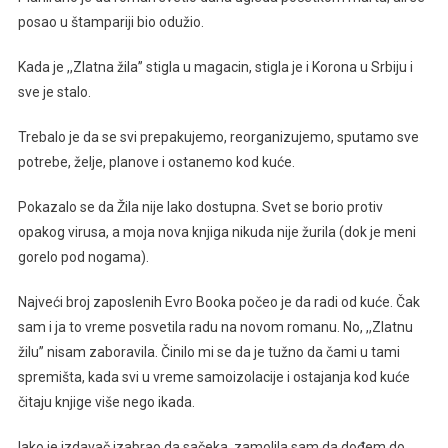
posao u štampariji bio odužio.
Kada je ,,Zlatna žila” stigla u magacin, stigla je i Korona u Srbiju i
sve je stalo.
Trebalo je da se svi prepakujemo, reorganizujemo, sputamo sve
potrebe, želje, planove i ostanemo kod kuće.
Pokazalo se da Žila nije lako dostupna. Svet se borio protiv
opakog virusa, a moja nova knjiga nikuda nije žurila (dok je meni
gorelo pod nogama).
Najveći broj zaposlenih Evro Booka počeo je da radi od kuće. Čak
sam i ja to vreme posvetila radu na novom romanu. No, ,,Zlatnu
žilu” nisam zaboravila. Činilo mi se da je tužno da čami u tami
spremišta, kada svi u vreme samoizolacije i ostajanja kod kuće
čitaju knjige više nego ikada.
Iako je izdavač izabrao da sačeka, zamolila sam da dođem do