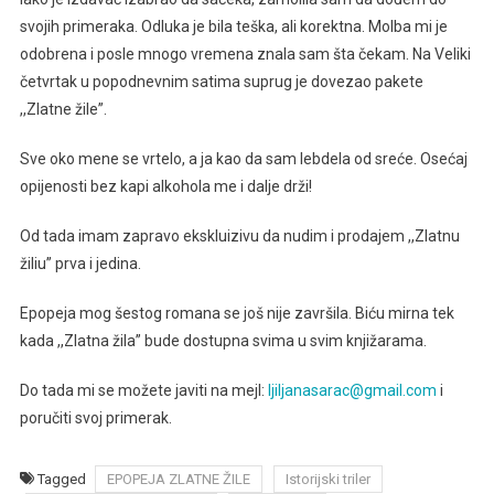
svojih primeraka. Odluka je bila teška, ali korektna. Molba mi je
odobrena i posle mnogo vremena znala sam šta čekam. Na Veliki
četvrtak u popodnevnim satima suprug je dovezao pakete
,,Zlatne žile”.
Sve oko mene se vrtelo, a ja kao da sam lebdela od sreće. Osećaj
opijenosti bez kapi alkohola me i dalje drži!
Od tada imam zapravo ekskluizivu da nudim i prodajem ,,Zlatnu
žiliu” prva i jedina.
Epopeja mog šestog romana se još nije završila. Biću mirna tek
kada ,,Zlatna žila” bude dostupna svima u svim knjižarama.
Do tada mi se možete javiti na mejl:
ljiljanasarac@gmail.com
i
poručiti svoj primerak.
Tagged
EPOPEJA ZLATNE ŽILE
Istorijski triler