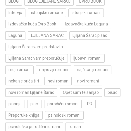
BLOG
BLOG LJILJANE ŠARAC
EVRO BOOK
Intervju
istorijske romane
istorijski romani
Izdavačka kuća Evro Book
Izdavačka kuća Laguna
Laguna
LJILJANA SARAC
Ljiljana Šarac pisac
Ljiljana Šarac vam predstavlja
Ljiljana Šarac vam preporučuje
ljubavni romani
moji romani
najnoviji romani
najčitaniji romani
neka se priča širi
novi roman
novi romani
novi roman Ljiljane Šarac
Opet sam te sanjao
pisac
pisanje
pisci
porodični romani
PR
Preporuke knjiga
psihološki romani
psihološko porodični romani
roman