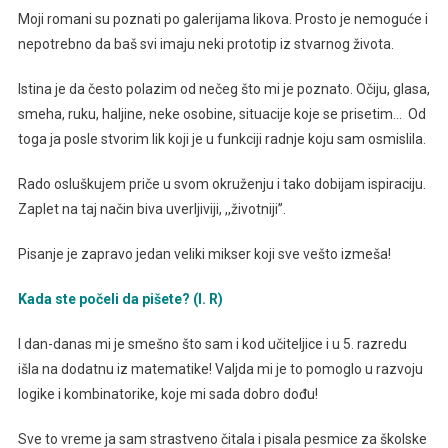
Moji romani su poznati po galerijama likova. Prosto je nemoguće i
nepotrebno da baš svi imaju neki prototip iz stvarnog života.
Istina je da često polazim od nečeg što mi je poznato. Očiju, glasa,
smeha, ruku, haljine, neke osobine, situacije koje se prisetim… Od
toga ja posle stvorim lik koji je u funkciji radnje koju sam osmislila.
Rado osluškujem priče u svom okruženju i tako dobijam ispiraciju.
Zaplet na taj način biva uverljiviji, ,,životniji”.
Pisanje je zapravo jedan veliki mikser koji sve vešto izmeša!
Kada ste počeli da pišete? (I. R)
I dan-danas mi je smešno što sam i kod učiteljice i u 5. razredu
išla na dodatnu iz matematike! Valjda mi je to pomoglo u razvoju
logike i kombinatorike, koje mi sada dobro dođu!
Sve to vreme ja sam strastveno čitala i pisala pesmice za školske