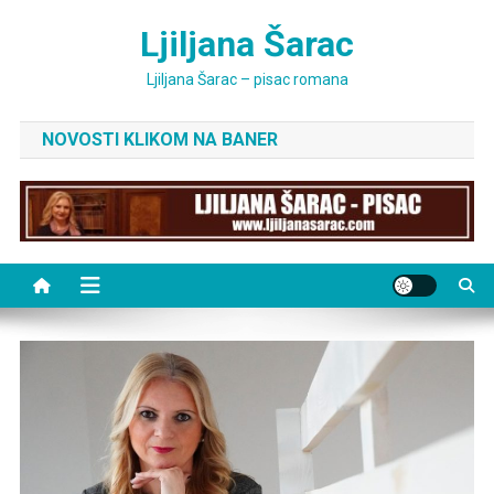
Skip
Ljiljana Šarac
to
content
Ljiljana Šarac – pisac romana
NOVOSTI KLIKOM NA BANER