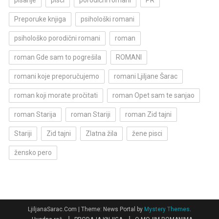
pisanje
pisci
porodični romani
PR
Preporuke knjiga
psihološki romani
psihološko porodični romani
roman
roman Gde sam to pogrešila
ROMANI
romani koje preporučujemo
romani Ljiljane Šarac
roman koji morate pročitati
roman Opet sam te sanjao
roman Starija
roman Stariji
roman Zid tajni
Stariji
Zid tajni
Zlatna žila
žene pisci
žensko pero
LjiljanaSarac.Com
|
Theme: News Portal by
Mystery Themes
.