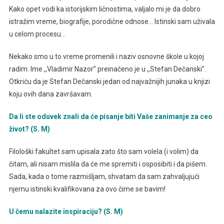
Kako opet vodi ka istorijskim ličnostima, valjalo mi je da dobro
istražim vreme, biografije, porodične odnose… Istinski sam uživala
u celom procesu…
Nekako smo u to vreme promenili i naziv osnovne škole u kojoj
radim. Ime ,,Vladimir Nazor” preinačeno je u ,,Stefan Dečanski”.
Otkriću da je Stefan Dečanski jedan od najvažnijih junaka u knjizi
koju ovih dana završavam.
Da li ste oduvek znali da će pisanje biti Vaše zanimanje za ceo
život? (S. M)
Filološki fakultet sam upisala zato što sam volela (i volim) da
čitam, ali nisam mislila da će me spremiti i osposibiti i da pišem.
Sada, kada o tome razmišljam, shvatam da sam zahvaljujući
njemu istinski kvalifikovana za ovo čime se bavim!
U čemu nalazite inspiraciju? (S. M)