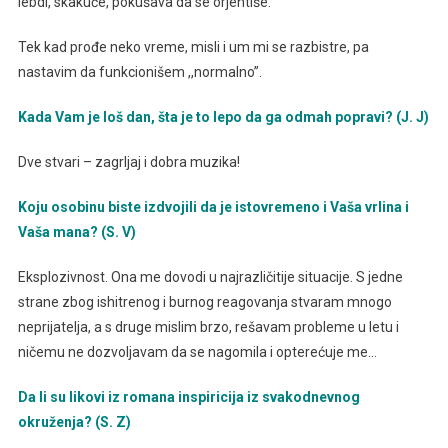
lebdi, skakuće, pokušava da se orjentiše.
Tek kad prođe neko vreme, misli i um mi se razbistre, pa
nastavim da funkcionišem ,,normalno”.
Kada Vam je loš dan, šta je to lepo da ga odmah popravi? (J. J)
Dve stvari – zagrljaj i dobra muzika!
Koju osobinu biste izdvojili da je istovremeno i Vaša vrlina i
Vaša mana? (S. V)
Eksplozivnost. Ona me dovodi u najrazličitije situacije. S jedne
strane zbog ishitrenog i burnog reagovanja stvaram mnogo
neprijatelja, a s druge mislim brzo, rešavam probleme u letu i
ničemu ne dozvoljavam da se nagomila i opterećuje me…
Da li su likovi iz romana inspiricija iz svakodnevnog
okruženja? (S. Z)