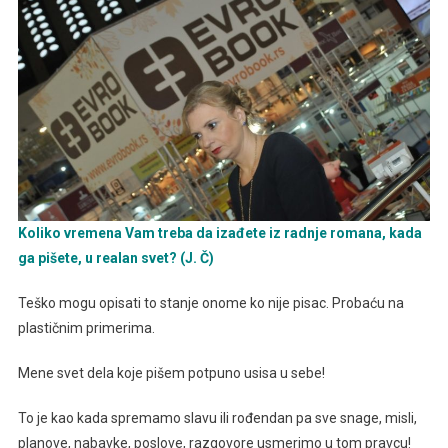
Koliko vremena Vam treba da izađete iz radnje romana, kada
ga pišete, u realan svet? (J. Č)
Teško mogu opisati to stanje onome ko nije pisac. Probaću na
plastičnim primerima.
Mene svet dela koje pišem potpuno usisa u sebe!
To je kao kada spremamo slavu ili rođendan pa sve snage, misli,
planove, nabavke, poslove, razgovore usmerimo u tom pravcu!