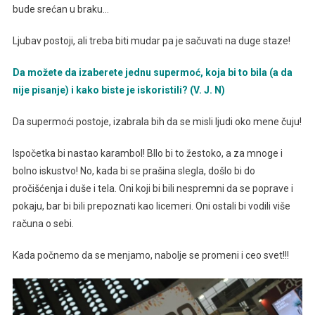
bude srećan u braku…
Ljubav postoji, ali treba biti mudar pa je sačuvati na duge staze!
Da možete da izaberete jednu supermoć, koja bi to bila (a da
nije pisanje) i kako biste je iskoristili? (V. J. N)
Da supermoći postoje, izabrala bih da se misli ljudi oko mene čuju!
Ispočetka bi nastao karambol! BIlo bi to žestoko, a za mnoge i
bolno iskustvo! No, kada bi se prašina slegla, došlo bi do
pročišćenja i duše i tela. Oni koji bi bili nespremni da se poprave i
pokaju, bar bi bili prepoznati kao licemeri. Oni ostali bi vodili više
računa o sebi.
Kada počnemo da se menjamo, nabolje se promeni i ceo svet!!!