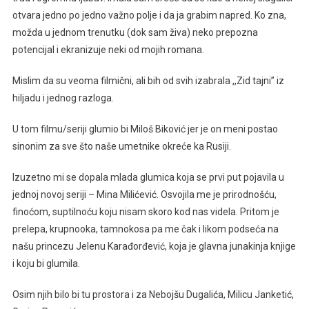
otvara jedno po jedno važno polje i da ja grabim napred. Ko zna,
možda u jednom trenutku (dok sam živa) neko prepozna
potencijal i ekranizuje neki od mojih romana.
Mislim da su veoma filmični, ali bih od svih izabrala ,,Zid tajni” iz
hiljadu i jednog razloga.
U tom filmu/seriji glumio bi Miloš Biković jer je on meni postao
sinonim za sve što naše umetnike okreće ka Rusiji.
Izuzetno mi se dopala mlada glumica koja se prvi put pojavila u
jednoj novoj seriji – Mina Milićević. Osvojila me je prirodnošću,
finoćom, suptilnoću koju nisam skoro kod nas videla. Pritom je
prelepa, krupnooka, tamnokosa pa me čak i likom podseća na
našu princezu Jelenu Karađorđević, koja je glavna junakinja knjige
i koju bi glumila.
Osim njih bilo bi tu prostora i za Nebojšu Dugalića, Milicu Janketić,