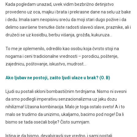
Kada pogledam unazad, uvek vidim bezbrižno detinjstvo
provedeno uz oca, majku i brata i prekrasne dane na selu uz bake
i dedu. Imala sam neopisivu sreću da moji stari dugo požive i da
delimo savršene trenutke čiste radosti slaveći slave, praznike, ali i
družeći se uz kosidbu, berbu višanja, grožđa, kukuruza…
To me je oplemenilo, odredilo kao osobu koja čvrsto stoji na
nogama i ceni tradicionalne vrednosti – porodicu, poštenje,
zajednicu, poštovanje, iskustvo, mudrost…
Ako ljubav ne postoji, zašto ljudi ulaze u brak? (O. B)
Ljudi su postali skloni bombastičnim tvrdnjama. Nismo ni svesni
da smo podlegli imperativu senzacionalizma uz jaku dozu
nihilizma! Užasna kombinacija. Malo je toga ostalo sveto! A i to
malo se trudimo da unizimo, ukaljamo, bacimo pod noge! Da li
bismo se tada osećali bolje? Čisto sumnjam.
Istina je da bismo, devalviravši sve vredno, i sami postali