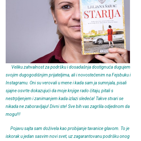
Veliku zahvalnost za podršku i dosadašnja dostignuća dugujem
svojim dugogodišnjim prijateljima, ali i novostečenim na Fejsbuku i
Instagramu. Oni su verovali u mene i kada sam ja sumnjala, pisali
sjajne osvrte dokazujući da moje knjige rado čitaju, pitali s
nestrpljenjem i zanimanjem kada izlazi sledeća! Takve stvari se
nikada ne zaboravljaju! Divni ste! Sve bih vas zagrlila odjednom da
mogu!!!
Pojavu sajta sam doživela kao probijanje tavanice glavom. To je
iskorak u jedan sasvim novi svet, uz zagarantovanu podršku onog