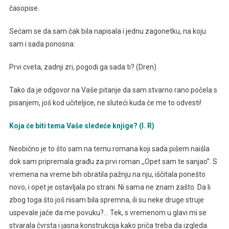
časopise.
Sećam se da sam čak bila napisala i jednu zagonetku, na koju
sam i sada ponosna:
Prvi cveta, zadnji zri, pogodi ga sada ti? (Dren)
Tako da je odgovor na Vaše pitanje da sam stvarno rano počela s
pisanjem, još kod učiteljice, ne sluteći kuda će me to odvesti!
Koja će biti tema Vaše sledeće knjige? (I. R)
Neobično je to što sam na temu romana koji sada pišem naišla
dok sam pripremala građu za prvi roman ,,Opet sam te sanjao”. S
vremena na vreme bih obratila pažnju na nju, iščitala ponešto
novo, i opet je ostavljala po strani. Ni sama ne znam zašto. Da li
zbog toga što još nisam bila spremna, ili su neke druge struje
uspevale jače da me povuku?… Tek, s vremenom u glavi mi se
stvarala čvrsta i jasna konstrukcija kako priča treba da izgleda.