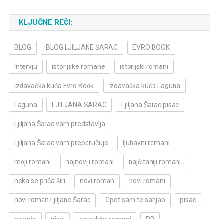
KLJUČNE REČI:
BLOG
BLOG LJILJANE ŠARAC
EVRO BOOK
Intervju
istorijske romane
istorijski romani
Izdavačka kuća Evro Book
Izdavačka kuća Laguna
Laguna
LJILJANA SARAC
Ljiljana Šarac pisac
Ljiljana Šarac vam predstavlja
Ljiljana Šarac vam preporučuje
ljubavni romani
moji romani
najnoviji romani
najčitaniji romani
neka se priča širi
novi roman
novi romani
novi roman Ljiljane Šarac
Opet sam te sanjao
pisac