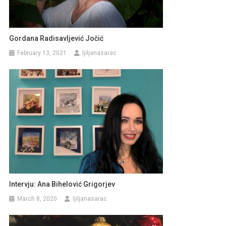
Gordana Radisavljević Jočić
February 13, 2021
ljiljanasarac
Intervju: Ana Bihelović Grigorjev
March 8, 2020
ljiljanasarac