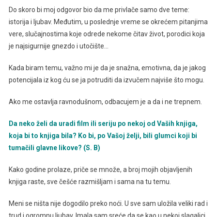
Do skoro bi moj odgovor bio da me privlače samo dve teme:
istorija i ljubav. Međutim, u poslednje vreme se okrećem pitanjima
vere, slučajnostima koje odrede nekome čitav život, porodici koja
je najsigurnije gnezdo i utočište…
Kada biram temu, važno mi je da je snažna, emotivna, da je jakog
potencijala iz kog ću se ja potruditi da izvučem najviše što mogu.
Ako me ostavlja ravnodušnom, odbacujem je a da i ne trepnem.
Da neko želi da uradi film ili seriju po nekoj od Vaših knjiga,
koja bi to knjiga bila? Ko bi, po Vašoj želji, bili glumci koji bi
tumačili glavne likove? (S. B)
Kako godine prolaze, priče se množe, a broj mojih objavljenih
knjiga raste, sve češće razmišljam i sama na tu temu.
Meni se ništa nije dogodilo preko noći. U sve sam uložila veliki rad i
trud i ogromnu ljubav. Imala sam sreće da se kao u nekoj slagalici