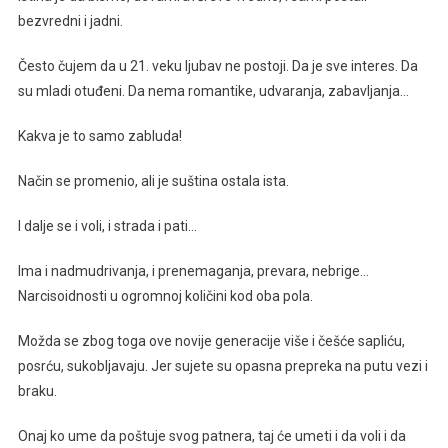
bezvredni i jadni.
Često čujem da u 21. veku ljubav ne postoji. Da je sve interes. Da
su mladi otuđeni. Da nema romantike, udvaranja, zabavljanja…
Kakva je to samo zabluda!
Način se promenio, ali je suština ostala ista.
I dalje se i voli, i strada i pati…
Ima i nadmudrivanja, i prenemaganja, prevara, nebrige…
Narcisoidnosti u ogromnoj količini kod oba pola.
Možda se zbog toga ove novije generacije više i češće sapliću,
posrću, sukobljavaju. Jer sujete su opasna prepreka na putu vezi i
braku.
Onaj ko ume da poštuje svog patnera, taj će umeti i da voli i da