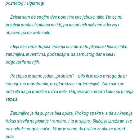
poznatog i sigurnog!
Želela sam da spojim dve polovine iste jabuke, tako što će mi
prijatelji postaviti pitanja na FB, pa da od njih sačinim intervju i
objavim ga na web-sajtu.
Ideja se svima dopala. Pitanja su naprosto pljuštala! Bila su tako
zanimljiva, inventivna, podsticajna, da sam istog dana sela i
odgovorila na njih.
Postojao je samo jedan ,,problem” – bilo ih je tako mnogo da bi
intervju bio maratonski, preglomazan i opterećujuć. Zato sam se
odlučila da ga podelim u dva dela. Odgovaraću redom kako su pitanja
stizala.
Zanimljivo je da su prva bila opšta, širokog spektra, a da su kasnija
fokus stavila na pisanje i romane. I to je sjajno. Slučaj je izrežirao sve
na najbolji mogući način. Moje je samo da pratim znakove pored
puta.