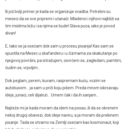
Ili još bolji primer je kada se organizuje svadba. Potrebni su
meseci da se sve pripremi i utanači. Mladenci i njihovi najbliži sa
tim mislima ležu i sa njima se bude! Glava puca, iako je povod
divan!
E, tako se ja osećam dok sam u procesu pisanja! Kao sam se
spustila na Mesec u skafanderu i u čizmama za skakutanje po
njegovoj površini, pa istražujem, osvrćem se, zagledam, pamtim,
čudim se, vrpoljim…
Dok peglam, perem, kuvam, raspremam kuću, vozim se
autobusom… ja sam u priči koju pišem. Preda mnom iskrsavaju
ideje, junaci, celi dijalozi… Umem čak i da ih sanjam…
Najteže mi je kada moram da idem na posao, ili da se okrenem
nekoj drugoj obavezi, dok ideje naviru, a ja moram da prekinem
pisanje. Tada se stvarno na Zemlji osećam kao kosmonaut, koji