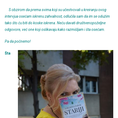
S obzirom da prema svima koji su učestvovali u kreiranju ovog
intervjua osećam iskrenu zahvalnost, odlučila sam da im se odužim
tako što ću biti do koske iskrena. Neću davati društvenopoželjne
odgovore, već one koji oslikavaju kako razmišljam i šta osećam.
Pa da počnemo!
Šta