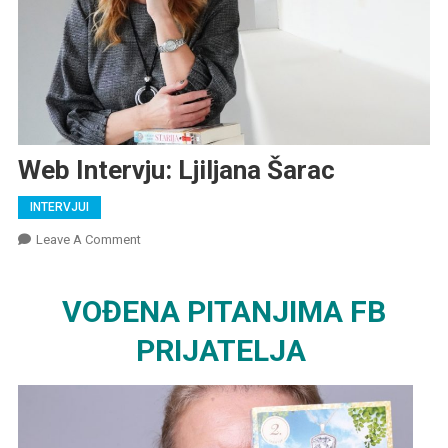
Web Intervju: Ljiljana Šarac
INTERVJUI
On
Leave A Comment
Web
Intervju:
VOĐENA PITANJIMA FB
Ljiljana
Šarac
PRIJATELJA