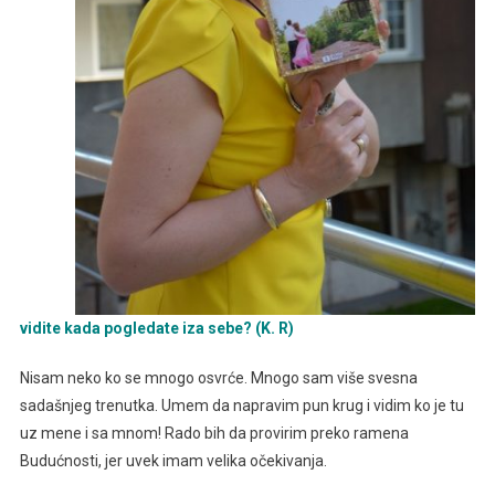
vidite kada pogledate iza sebe? (K. R)
Nisam neko ko se mnogo osvrće. Mnogo sam više svesna
sadašnjeg trenutka. Umem da napravim pun krug i vidim ko je tu
uz mene i sa mnom! Rado bih da provirim preko ramena
Budućnosti, jer uvek imam velika očekivanja.