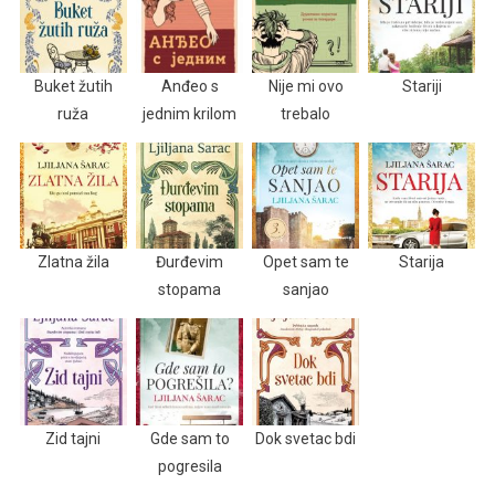
Buket žutih
Anđeo s
Nije mi ovo
Stariji
ruža
jednim krilom
trebalo
Zlatna žila
Đurđevim
Opet sam te
Starija
stopama
sanjao
Zid tajni
Gde sam to
Dok svetac bdi
pogresila