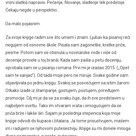
vrsni slatkiš napravio. Pečenje, filovanje, slađenje tek predstoje.
Čekaju negde u perspektivi…
Da malo pojasnim.
Za svoje knjige radim sve što umem i znam. Ljubav ka pisanoj reči
negujem od osnovne škole. Pisala sam zagonetke, kratke priče,
pesme. Potom sam se otisnula u novinarske vode i više od
decenije provele u toj branši. Kada sam zašla u petu deceniju,
oprobala sam se u pisanju romana. Prvi mi je izašao 2015. (,,Opet
sam te sanjao’’). Od tada moje pero ne miruje. Svake godine sam
objavljivala po jednu knjigu. Svakoj se posvećujem sa istim žarom.
Otkako izađe iz štamparije, gostujem, postujem, priređujem
promocije. Cilj mi je da se za svaku čuje, da ih sve predstavim u
najboljem svetlu. Tako im otvaram vrata i omogućujem da se
priča brže i lakše širi. Sajam je poslednja stepenica koja moje
knjige odvodi do kupaca i čitalaca. Ja tome prisustvujem, mašem
im i radujem se njihovom putešestviju. Knjige su mi donele mnoga