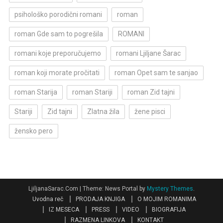
psihološko porodični romani
roman
roman Gde sam to pogrešila
ROMANI
romani koje preporučujemo
romani Ljiljane Šarac
roman koji morate pročitati
roman Opet sam te sanjao
roman Starija
roman Stariji
roman Zid tajni
Stariji
Zid tajni
Zlatna žila
žene pisci
žensko pero
LjiljanaSarac.Com
|
Theme: News Portal by
Mystery Themes
.
Uvodna reč
PRODAJA KNJIGA
O MOJIM ROMANIMA
IZ MESECA
PRESS
VIDEO
BIOGRAFIJA
RAZMENA LINKOVA
KONTAKT