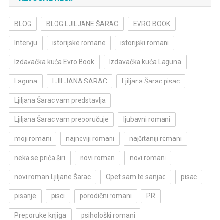
BLOG
BLOG LJILJANE ŠARAC
EVRO BOOK
Intervju
istorijske romane
istorijski romani
Izdavačka kuća Evro Book
Izdavačka kuća Laguna
Laguna
LJILJANA SARAC
Ljiljana Šarac pisac
Ljiljana Šarac vam predstavlja
Ljiljana Šarac vam preporučuje
ljubavni romani
moji romani
najnoviji romani
najčitaniji romani
neka se priča širi
novi roman
novi romani
novi roman Ljiljane Šarac
Opet sam te sanjao
pisac
pisanje
pisci
porodični romani
PR
Preporuke knjiga
psihološki romani