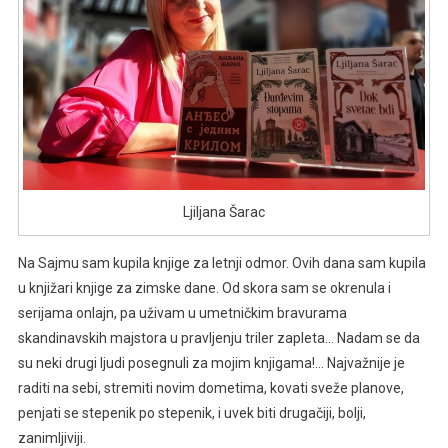
Ljiljana Šarac
Na Sajmu sam kupila knjige za letnji odmor. Ovih dana sam kupila
u knjižari knjige za zimske dane. Od skora sam se okrenula i
serijama onlajn, pa uživam u umetničkim bravurama
skandinavskih majstora u pravljenju triler zapleta… Nadam se da
su neki drugi ljudi posegnuli za mojim knjigama!… Najvažnije je
raditi na sebi, stremiti novim dometima, kovati sveže planove,
penjati se stepenik po stepenik, i uvek biti drugačiji, bolji,
zanimljiviji.