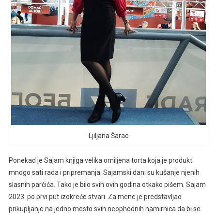
Ljiljana Šarac
Ponekad je Sajam knjiga velika omiljena torta koja je produkt
mnogo sati rada i pripremanja. Sajamski dani su kušanje njenih
slasnih parčića. Tako je bilo svih ovih godina otkako pišem. Sajam
2023. po prvi put izokreće stvari. Za mene je predstavljao
prikupljanje na jedno mesto svih neophodnih namirnica da bi se