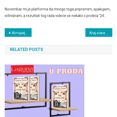
Novembar mi je platforma da mnogo toga pripremim, spakujem,
isfiniširam, a rezultati tog rada videće se
nekako s proleća
’24…
Post
Историја и традиција иду руку под руку
Kraj stare i početak Nove godine
navigation
RELATED POSTS