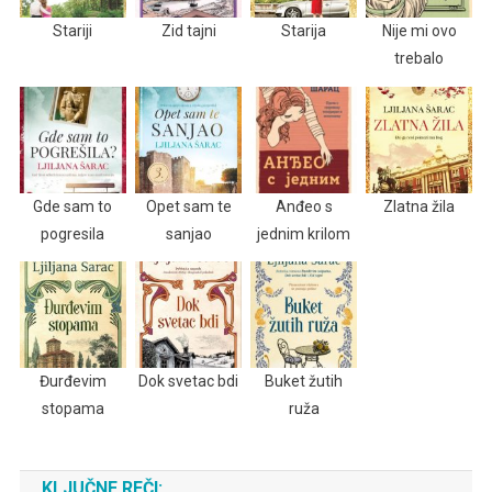
Stariji
Zid tajni
Starija
Nije mi ovo
trebalo
Gde sam to
Opet sam te
Anđeo s
Zlatna žila
pogresila
sanjao
jednim krilom
Đurđevim
Dok svetac bdi
Buket žutih
stopama
ruža
KLJUČNE REČI: