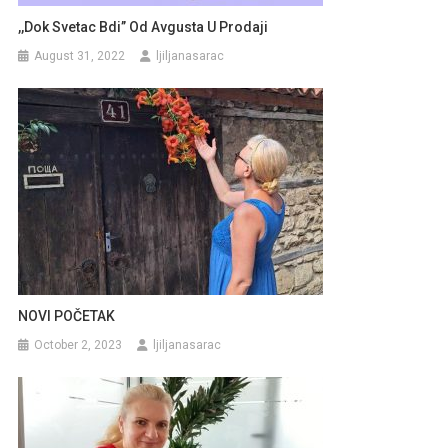
,,Dok Svetac Bdi’’ Od Avgusta U Prodaji
August 31, 2022
ljiljanasarac
NOVI POČETAK
October 2, 2023
ljiljanasarac