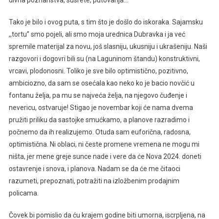
divna poznanstva, susrete, putovanja…
Tako je bilo i ovog puta, s tim što je došlo do iskoraka. Sajamsku
,,tortu’’ smo pojeli, ali smo moja urednica Dubravka i ja već
spremile materijal za novu, još slasniju, ukusniju i ukrašeniju. Naši
razgovori i dogovri bili su (na Laguninom štandu) konstruktivni,
vrcavi, plodonosni. Toliko je sve bilo optimistično, pozitivno,
ambiciozno, da sam se osećala kao neko ko je bacio novčić u
fontanu želja, pa mu se najveća želja, na njegovo čuđenje i
nevericu, ostvaruje! Stigao je novembar koji će nama dvema
pružiti priliku da sastojke smućkamo, a planove razradimo i
počnemo da ih realizujemo. Otuda sam euforična, radosna,
optimistična. Ni oblaci, ni česte promene vremena ne mogu mi
ništa, jer mene greje sunce nade i vere da će Nova 2024. doneti
ostavrenje i snova, i planova. Nadam se da će me čitaoci
razumeti, prepoznati, potražiti na izložbenim prodajnim
policama.
Čovek bi pomislio da ću krajem godine biti umorna, iscrpljena, na