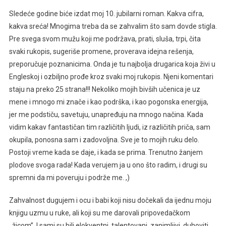
Sledeće godine biće izdat moj 10. jubilarni roman. Kakva cifra,
kakva sreća! Mnogima treba da se zahvalim što sam dovde stigla.
Pre svega svom mužu koji me podržava, prati, sluša, trpi, čita
svaki rukopis, sugeriše promene, proverava idejna rešenja,
preporučuje poznanicima. Onda je tu najbolja drugarica koja živi u
Engleskoj i ozbiljno prođe kroz svaki moj rukopis. Njeni komentari
staju na preko 25 strana!!! Nekoliko mojih bivših učenica je uz
mene i mnogo mi znače i kao podrška, i kao pogonska energija,
jer me podstiču, savetuju, unapređuju na mnogo načina. Kada
vidim kakav fantastičan tim različitih ljudi, iz različitih priča, sam
okupila, ponosna sam i zadovoljna. Sve je to mojih ruku delo.
Postoji vreme kada se daje, i kada se prima. Trenutno žanjem
plodove svoga rada! Kada verujem ja u ono što radim, i drugi su
spremni da mi poveruju i podrže me. ,)
Zahvalnost dugujem i ocu i babi koji nisu dočekali da ijednu moju
knjigu uzmu u ruke, ali koji su me darovali pripovedačkom
,,žicom’’. I sami su bili elokventni, talentovani, zanimljivi, duhoviti,