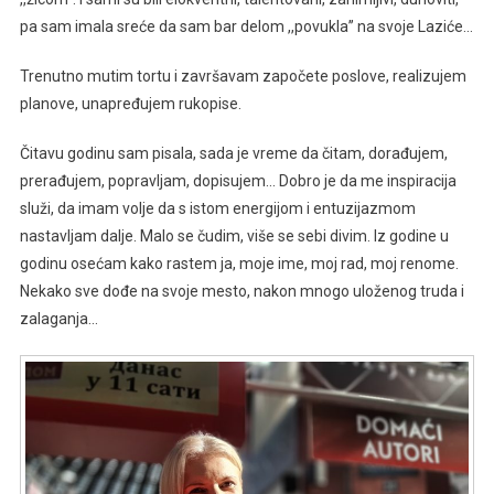
pa sam imala sreće da sam bar delom ,,povukla’’ na svoje Laziće…
Trenutno mutim tortu i završavam započete poslove, realizujem
planove, unapređujem rukopise.
Čitavu godinu sam pisala, sada je vreme da čitam, dorađujem,
prerađujem, popravljam, dopisujem… Dobro je da me inspiracija
služi, da imam volje da s istom energijom i entuzijazmom
nastavljam dalje. Malo se čudim, više se sebi divim. Iz godine u
godinu osećam kako rastem ja, moje ime, moj rad, moj renome.
Nekako sve dođe na svoje mesto, nakon mnogo uloženog truda i
zalaganja…