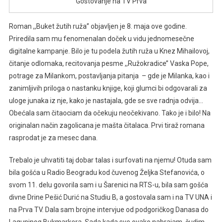
Gostovanje na TV Prva
Roman ,,Buket žutih ruža’’ objavljen je 8. maja ove godine.
Priredila sam mu fenomenalan doček u vidu jednomesečne
digitalne kampanje. Bilo je tu podela žutih ruža u Knez Mihailovoj,
čitanje odlomaka, recitovanja pesme ,,Ružokradice’’ Vaska Pope,
potrage za Milankom, postavljanja pitanja – gde je Milanka, kao i
zanimljivih priloga o nastanku knjige, koji glumci bi odgovarali za
uloge junaka iz nje, kako je nastajala, gde se sve radnja odvija…
Obećala sam čitaociam da očekuju neočekivano. Tako je i bilo! Na
originalan način zagolicana je mašta čitalaca. Prvi tiraž romana
rasprodat je za mesec dana.
Trebalo je uhvatiti taj dobar talas i surfovati na njemu! Otuda sam
bila gošća u Radio Beogradu kod čuvenog Željka Stefanovića, o
svom 11. delu govorila sam i u Šarenici na RTS-u, bila sam gošća
divne Drine Pešić Durić na Studiu B, a gostovala sam i na TV UNA i
na Prva TV. Dala sam brojne intervjue od podgoričkog Danasa do