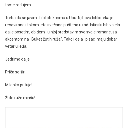
tome radujem.
Treba da se javim i bibliotekarima u Ubu. Njihova biblioteka je
renovirana i tokom leta svečano puštena u rad. Istinski bih volela
da je posetim, obiđem i u njoj predstavim sve svoje romane, sa
akcentom na ,,Buket žutih ruža’’. Tako i dela i pisac imaju dobar
vetar u leđa.
Jedrimo dalje.
Priča se širi.
Milanka putuje!
Žute ruže mirišu!