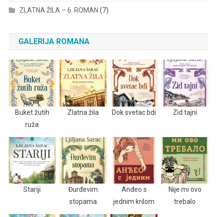
ZLATNA ŽILA – 6. ROMAN
(7)
GALERIJA ROMANA
Buket žutih
Zlatna žila
Dok svetac bdi
Zid tajni
ruža
Stariji
Đurđevim
Anđeo s
Nije mi ovo
stopama
jednim krilom
trebalo