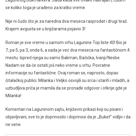
Laguninog Bukmarkera. Sada kada sve ovako nabrajam, čudim
se koliko toga je urađeno za kratko vreme.
Nije ni čudo što je za naredna dva meseca rasprodat i drugi tiraž.
Krajem avgusta se u knjižarama pojavio 3!
Roman je sve vreme u samom vrhu Lagunine Top liste 40! Bio je
7, pa 5, pa 3, onda 6, a sada je već dva meseca na fantastičnom 4.
mestu. Ispred njega su samo Bakman, Bačićka, Ivanji/Nesbe.
Nadam se da će ostati još neko vreme u vrhu. Povratne
informacije su fantastične. Ovaj roman se, naprosto, dopao
čitalačkoj publici. Milanka i Veljko osvojili su srca i starih i mladih, a
uzbudljiva priča je mamila da se pronađe odgovor i otkrije gde je
Milanka!
Komentari na Laguninom sajtu, književni prikazi koji su pisani i
objavljivani, sve to je doprinosilo i doprinosi da je ,,Buket’’ vidljiv i da
ne vene.