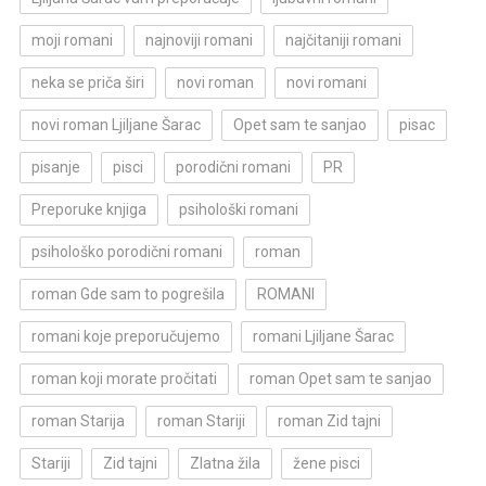
moji romani
najnoviji romani
najčitaniji romani
neka se priča širi
novi roman
novi romani
novi roman Ljiljane Šarac
Opet sam te sanjao
pisac
pisanje
pisci
porodični romani
PR
Preporuke knjiga
psihološki romani
psihološko porodični romani
roman
roman Gde sam to pogrešila
ROMANI
romani koje preporučujemo
romani Ljiljane Šarac
roman koji morate pročitati
roman Opet sam te sanjao
roman Starija
roman Stariji
roman Zid tajni
Stariji
Zid tajni
Zlatna žila
žene pisci