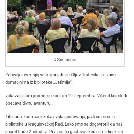
U Sedlarima
Zahvaljujući mojoj velikoj prijateljici Olji iz Trstenika, i divnim
domaćinima iz biblioteke ,,Jefimija’’,
zakazala sam promociju kod njih 19. septembra. Vikend koji sledi
obećava divnu avanturu…
Tih dana, kada sam zakazivala gostovanja, javili su mi se iz
biblioteke u Kragujevačkoj Rači. Lako smo se dogovrorili da naš
susret bude 2. oktobra. Prvi put ću gostovati kod njih. Istinski se