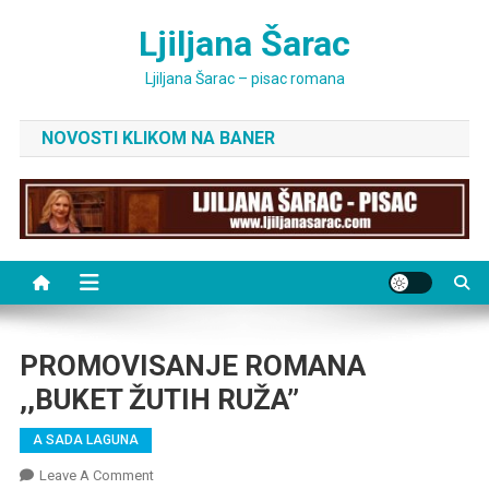
Skip
Ljiljana Šarac
to
content
Ljiljana Šarac – pisac romana
NOVOSTI KLIKOM NA BANER
PROMOVISANJE ROMANA
,,BUKET ŽUTIH RUŽA’’
A SADA LAGUNA
On
Leave A Comment