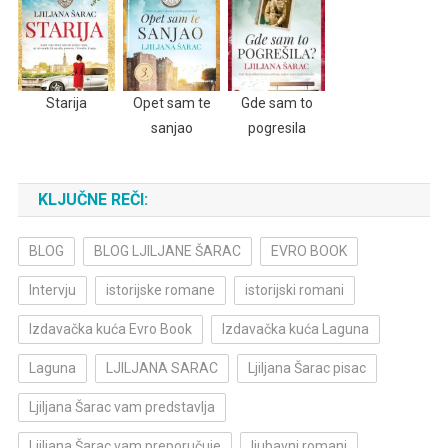
Starija
Opet sam te
Gde sam to
sanjao
pogresila
KLJUČNE REČI:
BLOG
BLOG LJILJANE ŠARAC
EVRO BOOK
Intervju
istorijske romane
istorijski romani
Izdavačka kuća Evro Book
Izdavačka kuća Laguna
Laguna
LJILJANA SARAC
Ljiljana Šarac pisac
Ljiljana Šarac vam predstavlja
Ljiljana Šarac vam preporučuje
ljubavni romani