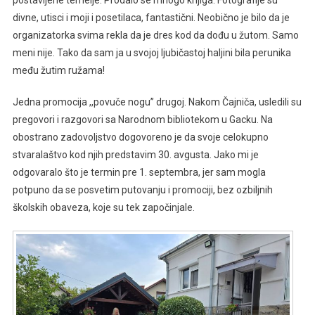
divne, utisci i moji i posetilaca, fantastični. Neobično je bilo da je
organizatorka svima rekla da je dres kod da dođu u žutom. Samo
meni nije. Tako da sam ja u svojoj ljubičastoj haljini bila perunika
među žutim ružama!
Jedna promocija ,,povuče nogu’’ drugoj. Nakom Čajniča, usledili su
pregovori i razgovori sa Narodnom bibliotekom u Gacku. Na
obostrano zadovoljstvo dogovoreno je da svoje celokupno
stvaralaštvo kod njih predstavim 30. avgusta. Jako mi je
odgovaralo što je termin pre 1. septembra, jer sam mogla
potpuno da se posvetim putovanju i promociji, bez ozbiljnih
školskih obaveza, koje su tek započinjale.