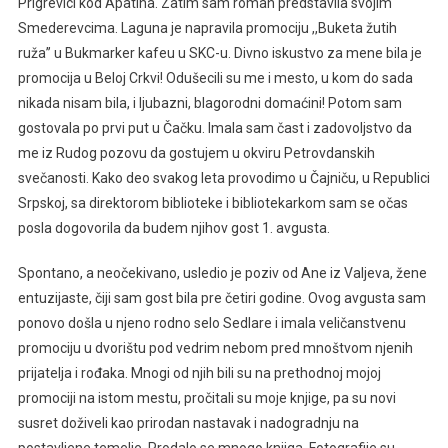
Prigrevici kod Apatina. Zatim sam roman predstavila svojim
Smederevcima. Laguna je napravila promociju ,,Buketa žutih
ruža’’ u Bukmarker kafeu u SKC-u. Divno iskustvo za mene bila je
promocija u Beloj Crkvi! Odušecili su me i mesto, u kom do sada
nikada nisam bila, i ljubazni, blagorodni domaćini! Potom sam
gostovala po prvi put u Čačku. Imala sam čast i zadovoljstvo da
me iz Rudog pozovu da gostujem u okviru Petrovdanskih
svečanosti. Kako deo svakog leta provodimo u Čajniču, u Republici
Srpskoj, sa direktorom biblioteke i bibliotekarkom sam se očas
posla dogovorila da budem njihov gost 1. avgusta.
Spontano, a neočekivano, usledio je poziv od Ane iz Valjeva, žene
entuzijaste, čiji sam gost bila pre četiri godine. Ovog avgusta sam
ponovo došla u njeno rodno selo Sedlare i imala veličanstvenu
promociju u dvorištu pod vedrim nebom pred mnoštvom njenih
prijatelja i rođaka. Mnogi od njih bili su na prethodnoj mojoj
promociji na istom mestu, pročitali su moje knjige, pa su novi
susret doživeli kao prirodan nastavak i nadogradnju na
postavljene temelje. Prodalo se mnogo knjiga. Fotografije su