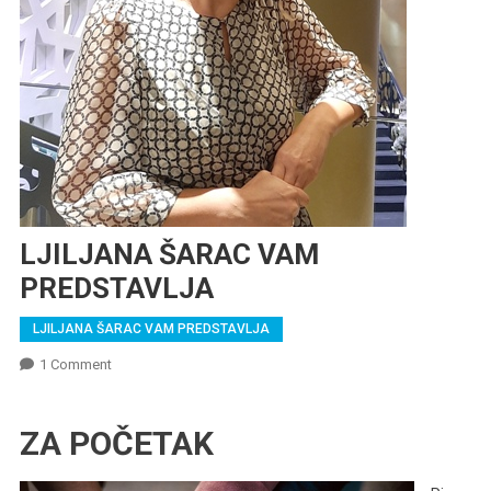
LJILJANA ŠARAC VAM
PREDSTAVLJA
LJILJANA ŠARAC VAM PREDSTAVLJA
On
1 Comment
LJILJANA
ŠARAC
ZA POČETAK
VAM
PREDSTAVLJA