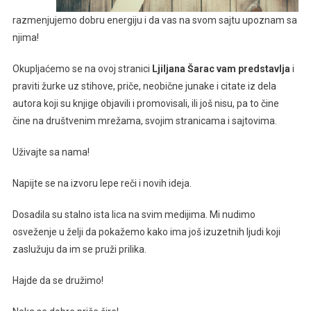
razmenjujemo dobru energiju i da vas na svom sajtu upoznam sa
njima!
Okupljaćemo se na ovoj stranici
Ljiljana Šarac
vam predstavlja
i
praviti žurke uz stihove, priče, neobične junake i citate iz dela
autora koji su knjige objavili i promovisali, ili još nisu, pa to čine
čine na društvenim mrežama, svojim stranicama i sajtovima.
Uživajte sa nama!
Napijte se na izvoru lepe reči i novih ideja.
Dosadila su stalno ista lica na svim medijima. Mi nudimo
osveženje u želji da pokažemo kako ima još izuzetnih ljudi koji
zaslužuju da im se pruži prilika.
Hajde da se družimo!