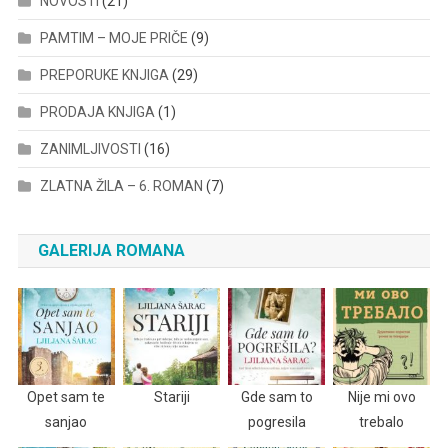
NOVOSTI
(21)
PAMTIM – MOJE PRIČE
(9)
PREPORUKE KNJIGA
(29)
PRODAJA KNJIGA
(1)
ZANIMLJIVOSTI
(16)
ZLATNA ŽILA – 6. ROMAN
(7)
GALERIJA ROMANA
Opet sam te
Stariji
Gde sam to
Nije mi ovo
sanjao
pogresila
trebalo