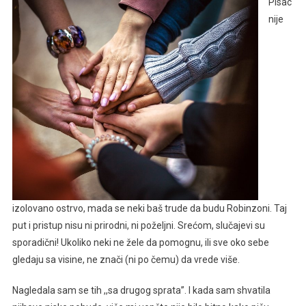
Pisac
nije
izolovano ostrvo, mada se neki baš trude da budu Robinzoni. Taj
put i pristup nisu ni prirodni, ni poželjni. Srećom, slučajevi su
sporadični! Ukoliko neki ne žele da pomognu, ili sve oko sebe
gledaju sa visine, ne znači (ni po čemu) da vrede više.
Nagledala sam se tih ,,sa drugog sprata”. I kada sam shvatila