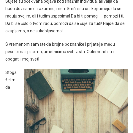
Sujete su očekivana pojava kod snažnih individua, ali valja da
budu dozirane u razumnoj meri. Srećni su oni koji umeju da se
raduju svojim, ali i tuđim uspesima! Da bi ti pomogli – pomozi i ti.
Da bi se čulo o tvom radu, pomozi da se čuje za tuđi! Hajde da se
okupljamo, a ne sukobljavamo!
S vremenom sam stekla brojne poznanike i prijatelje među
pesnicima i piscima, umetnicima svih vrsta. Oplemenili su i
obogatili moj svet!
Stoga
želim
da