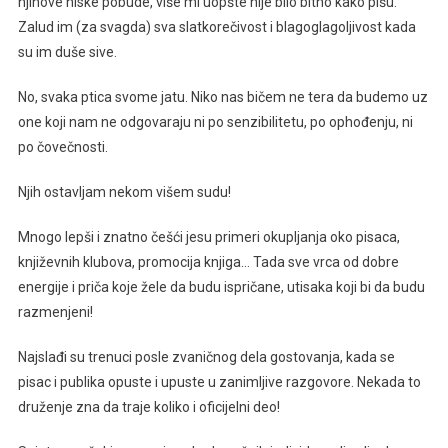
njihove niske pobude, više mi uopšte nije bilo bitno kako pišu.
Zalud im (za svagda) sva slatkorečivost i blagoglagoljivost kada
su im duše sive.
No, svaka ptica svome jatu. Niko nas bičem ne tera da budemo uz
one koji nam ne odgovaraju ni po senzibilitetu, po ophođenju, ni
po čovečnosti.
Njih ostavljam nekom višem sudu!
Mnogo lepši i znatno češći jesu primeri okupljanja oko pisaca,
književnih klubova, promocija knjiga… Tada sve vrca od dobre
energije i priča koje žele da budu ispričane, utisaka koji bi da budu
razmenjeni!
Najslađi su trenuci posle zvaničnog dela gostovanja, kada se
pisac i publika opuste i upuste u zanimljive razgovore. Nekada to
druženje zna da traje koliko i oficijelni deo!