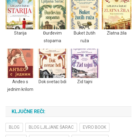
Starija
Đurđevim
Buket žutih
Zlatna žila
stopama
ruža
Anđeo s
Dok svetac bdi
Zid tajni
jednim krilom
KLJUČNE REČI:
BLOG
BLOG LJILJANE ŠARAC
EVRO BOOK