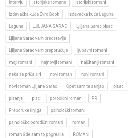
Intervju
istorijske romane
istorijski romani
Izdavačka kuća Evro Book
Izdavačka kuća Laguna
Laguna
LJILJANA SARAC
Ljiljana Šarac pisac
Ljiljana Šarac vam predstavlja
Ljiljana Šarac vam preporučuje
ljubavni romani
moji romani
najnoviji romani
najčitaniji romani
neka se priča širi
novi roman
novi romani
novi roman Ljiljane Šarac
Opet sam te sanjao
pisac
pisanje
pisci
porodični romani
PR
Preporuke knjiga
psihološki romani
psihološko porodični romani
roman
roman Gde sam to pogrešila
ROMANI