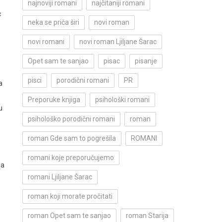
najnoviji romani
najčitaniji romani
c
neka se priča širi
novi roman
novi romani
novi roman Ljiljane Šarac
Opet sam te sanjao
pisac
pisanje
pisci
porodični romani
PR
a
Preporuke knjiga
psihološki romani
u
psihološko porodični romani
roman
roman Gde sam to pogrešila
ROMANI
romani koje preporučujemo
 a
romani Ljiljane Šarac
roman koji morate pročitati
roman Opet sam te sanjao
roman Starija