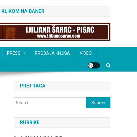
 KLIKOM NA BANER
PRESS
PRODAJA KNJIGA
VIDEO
PRETRAGA
Search
for:
RUBRIKE