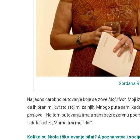
Gordana R.
Na jedno čarobno putovanje koje se zove
Moj život.
Moji i
da ih branim i čvrsto stojim iza njih. Mnogo puta sam, ka
poslove… Na tom putovanju imala sam bezrezervnu podršk
ti dete kaže: ,,Mama ti si moj idol”.
Koliko su škola i školovanje bitni? A poznanstva i socij