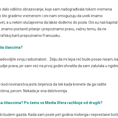
 je dalo odlično obrazovanje, koje sam nadograđivala tokom vremena
ešto što gradimo vremenom i oni nam omogućuju da uvek imamo
vet, a u nekim slučajevima da lakše dođemo do posla. Oni su naš kapital
znamo postaviti pitanje i prepoznamo pravu, važnu temu, da ne
ografskoj karti prepoznamo Francusku…
ila člancima?
 zadovoljite svoju radoznalost… Želju da mi lepa reč bude posao nisam, k
dije prava, jer sam već na prvoj godini shvatila da sam zalutala u rigidni
od novinarstva jeste činjenica da tek kada krenete da ga radite
ečima, perom. Nekada je ona delotvornija.
 sa čitaocima? Po čemu se Media Sfera razlikuje od drugih?
bi budem gazda. Kada sam posle pet godina mobinga i neprestane bor