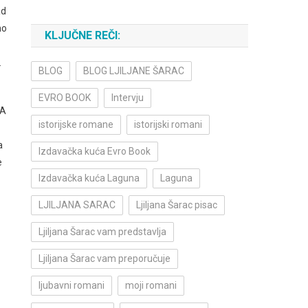
ad
mo
KLJUČNE REČI:
.
BLOG
BLOG LJILJANE ŠARAC
EVRO BOOK
Intervju
 A
istorijske romane
istorijski romani
a
Izdavačka kuća Evro Book
e
Izdavačka kuća Laguna
Laguna
LJILJANA SARAC
Ljiljana Šarac pisac
Ljiljana Šarac vam predstavlja
Ljiljana Šarac vam preporučuje
ljubavni romani
moji romani