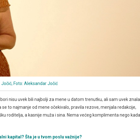
 Jočić, Foto: Aleksandar Jočić
zbori nisu uvek bili najbolji za mene u datom trenutku, ali sam uvek znala
da se to najmanje od mene očekivalo, pravila rezove, menjala redakcije,
u roditelja, a kasnije muža i sina. Nema većeg komplimenta nego kad
alni kapital? Šta je u tvom poslu važnije?