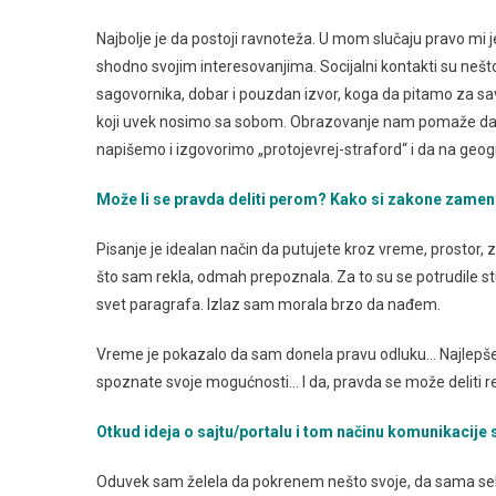
Najbolje je da postoji ravnoteža. U mom slučaju pravo mi
shodno svojim interesovanjima. Socijalni kontakti su n
sagovornika, dobar i pouzdan izvor, koga da pitamo za sa
koji uvek nosimo sa sobom. Obrazovanje nam pomaže da 
napišemo i izgovorimo „protojevrej-straford“ i da na ge
Može li se pravda deliti perom? Kako si zakone zamen
Pisanje je idealan način da putujete kroz vreme, prostor,
što sam rekla, odmah prepoznala. Za to su se potrudile stu
svet paragrafa. Izlaz sam morala brzo da nađem.
Vreme je pokazalo da sam donela pravu odluku… Najlepše k
spoznate svoje mogućnosti… I da, pravda se može deliti r
Otkud ideja o sajtu/portalu i tom načinu komunikacije
Oduvek sam želela da pokrenem nešto svoje, da sama se