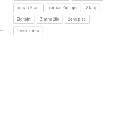
roman Stariji
roman Zid tajni
Stariji
Zid tajni
Zlatna žila
žene pisci
žensko pero