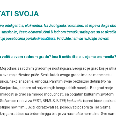
ATI SVOJA
a, inteligentna, elokventna. Na život gleda racionalno, ali uspeva da ga obo
m, smislenim, često očaravajućim!
U jednom trenutku naša pera su se ukrstila
aruje posetiocima portala
MediaSfera
. Pridužite nam se i uživajte u ovom
 voliš u svom rodnom gradu? Ima li nešto što bi u njemu promenila
Moj odnos sa rodnim gradom je nostalgičan. Beograd je grad koji je utk
u sve moje životne priče. Svaki kutak ovoga grada ima za mene neku
priču, neko značenje, emociju. Pamtim svoje bezbrižno detinjstvo na
Konjarniku, jednom od najzelenijih beogradskih naselja. Beograd moje
mladosti je grad sa mnogo mogućnosti, sa bogatim kulturnim životom.
Sećam se redovi za FEST, BEMUS, BITEF,
tapkaroša
ispred bioskopa kad
stigne novi film… Učiti, obrazovati se, posećivati pozorišta i sa Sajma
knjiga vratiti se sa brdom knjiga bilo je za nas nešto normalno. Sve nam