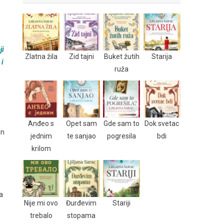
ji
Zlatna žila
Zid tajni
Buket žutih
Starija
 i
ruža
?
Anđeo s
Opet sam
Gde sam to
Dok svetac
an
jednim
te sanjao
pogresila
bdi
krilom
a
Nije mi ovo
Đurđevim
Stariji
trebalo
stopama