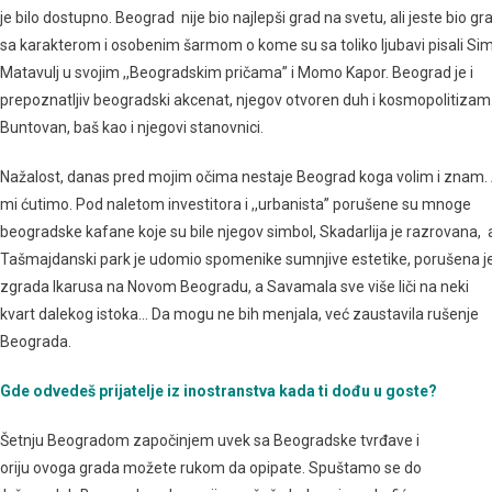
je bilo dostupno. Beograd nije bio najlepši grad na svetu, ali jeste bio gr
sa karakterom i osobenim šarmom o kome su sa toliko ljubavi pisali Si
Matavulj u svojim ,,Beogradskim pričama” i Momo Kapor. Beograd je i
prepoznatljiv beogradski akcenat, njegov otvoren duh i kosmopolitizam
Buntovan, baš kao i njegovi stanovnici.
Nažalost, danas pred mojim očima nestaje Beograd koga volim i znam.
mi ćutimo. Pod naletom investitora i ,,urbanista” porušene su mnoge
beogradske kafane koje su bile njegov simbol, Skadarlija je razrovana, 
Tašmajdanski park je udomio spomenike sumnjive estetike, porušena j
zgrada Ikarusa na Novom Beogradu, a Savamala sve više liči na neki
kvart dalekog istoka… Da mogu ne bih menjala, već zaustavila rušenje
Beograda.
Gde odvedeš prijatelje iz inostranstva kada ti dođu u goste?
Šetnju Beogradom započinjem uvek sa Beogradske tvrđave i
storiju ovoga grada možete rukom da opipate. Spuštamo se do