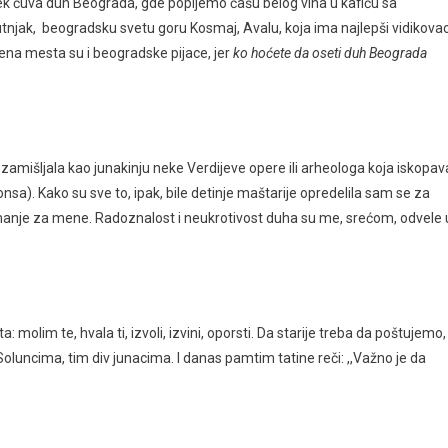
vek čuva duh Beograda, gde popijemo čašu belog vina u kafiću sa
jak, beogradsku svetu goru Kosmaj, Avalu, koja ima najlepši vidikova
ena mesta su i beogradske pijace, jer
ko hoćete da oseti duh Beograda
amišljala kao junakinju neke Verdijeve opere ili arheologa koja iskopav
nsa). Kako su sve to, ipak, bile detinje maštarije opredelila sam se za
manje za mene. Radoznalost i neukrotivost duha su me, srećom, odvele 
 molim te, hvala ti, izvoli, izvini, oporsti. Da starije treba da poštujemo,
oluncima, tim div junacima. I danas pamtim tatine reči: ,,Važno je da