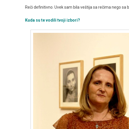
Reči definitivno. Uvek sam bila veštija sa rečima nego sa 
Kuda su te vodili tvoji izbori?