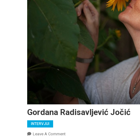
Gordana Radisavljević Jočić
INTERVJUI
On
Leave A Comment