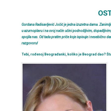
Gordana
Radisavljević
OST
Jočić
Gordana Radisavljević Jočić je jedna izuzetna dama. Zanimljiv
u azurnoplavu i na svoj način učini podnošljivim, dopadljivi
spojila nas. Od tada pratim priče koje ispisuje i nesebično d
razgovoru!
Tebi, rođenoj Beograđanki, koliko je Beograd dao? Šta