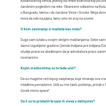
Kosančićevog venca, jednog od retkih kvartova koji još u
čarobnim pogledom na reke. Obavezno odlazimo na Košutn
u Beogradu. Idemo i do čarobne Vinče i Grocke. Moja skriv
mora da ode na pijacu, tamo smo mi svoj na svome.
O kom zanimanju si maštala kao mala?
Dugo sam lutala u svojim dečijim maštarijama. Sebe sam z
davno izgubljene gradove (ženski Indijana pre Indijana Džo
studije prava sa ubeđenjem da je advokatura pravo zani
novinarstvo.
Kojim vrednostima su te tada učili?
Da su magične reči lepog vaspitanja, koje otvaraju sva vrata:
mlađima pomažemo. Učili su me časti, poštenju, pričali o S
čovek mirno spava”.
Da li su te privlačili brojevi ili slova u detinjstvu?