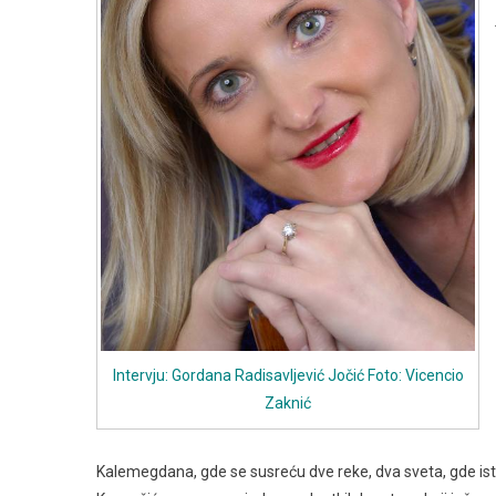
Intervju: Gordana Radisavljević Jočić Foto: Vicencio
Zaknić
Kalemegdana, gde se susreću dve reke, dva sveta, gde i