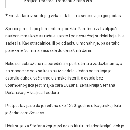
Kraljica Teodora u romanu Zlatna žila
Žene vladara iz srednjeg veka ostale su u senci svojih gospodara.
Spominjemo ih po plemenitom poreklu. Pamtimo zahvaljujući
naslednicima koje su rađale. Često i po nesrećnoj sudbini koja ih je
zadesila. Kao stradalnice, ili po odlasku u monahinje, pa se tako
poneka reč o njima sačuvala do današnjih dana.
Neke su izobražene na porodičnim portretima u zadužbinama, a
za mnoge se ne zna kako su izgledale. Jedna od tih koja je
ostavila dubok, večit trag u srpskoj istoriji, a ostala bez
upamćenog lika jest majka cara Dušana, žena kralja Stefana
Dečanskog – kraljica Teodora.
Pretpostavlja se da je rođena oko 1290. godine u Bugarskoj. Bila
je ćerka cara Smileca.
Udali su je za Stefana koji je još nosio titulu ,,mladog kralja”, dok je