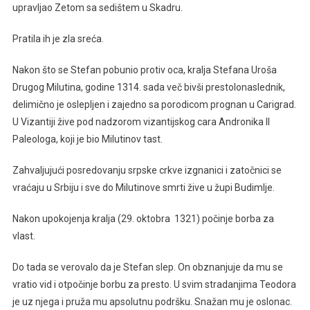
upravljao Zetom sa sedištem u Skadru.
Pratila ih je zla sreća.
Nakon što se Stefan pobunio protiv oca, kralja Stefana Uroša
Drugog Milutina, godine 1314. sada več bivši prestolonaslednik,
delimično je oslepljen i zajedno sa porodicom prognan u Carigrad.
U Vizantiji žive pod nadzorom vizantijskog cara Andronika II
Paleologa, koji je bio Milutinov tast.
Zahvaljujući posredovanju srpske crkve izgnanici i zatočnici se
vraćaju u Srbiju i sve do Milutinove smrti žive u župi Budimlje.
Nakon upokojenja kralja (29. oktobra 1321) počinje borba za
vlast.
Do tada se verovalo da je Stefan slep. On obznanjuje da mu se
vratio vid i otpočinje borbu za presto. U svim stradanjima Teodora
je uz njega i pruža mu apsolutnu podršku. Snažan mu je oslonac.