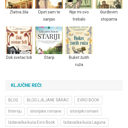
Zlatna žila
Opet sam te
Nije mi ovo
Đurđevim
sanjao
trebalo
stopama
Dok svetac bdi
Stariji
Buket žutih
ruža
KLJUČNE REČI:
BLOG
BLOG LJILJANE ŠARAC
EVRO BOOK
Intervju
istorijske romane
istorijski romani
Izdavačka kuća Evro Book
Izdavačka kuća Laguna