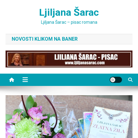
Skip
Ljiljana Šarac
to
content
Ljiljana Šarac – pisac romana
NOVOSTI KLIKOM NA BANER