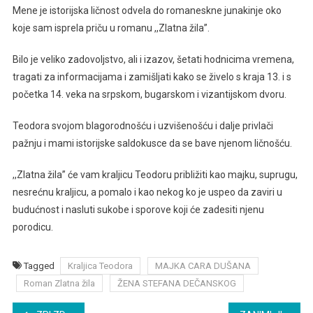
Mene je istorijska ličnost odvela do romaneskne junakinje oko
koje sam isprela priču u romanu ,,Zlatna žila”.
Bilo je veliko zadovoljstvo, ali i izazov, šetati hodnicima vremena,
tragati za informacijama i zamišljati kako se živelo s kraja 13. i s
početka 14. veka na srpskom, bugarskom i vizantijskom dvoru.
Teodora svojom blagorodnošću i uzvišenošću i dalje privlači
pažnju i mami istorijske saldokusce da se bave njenom ličnošću.
,,Zlatna žila” će vam kraljicu Teodoru približiti kao majku, suprugu,
nesrećnu kraljicu, a pomalo i kao nekog ko je uspeo da zaviri u
budućnost i nasluti sukobe i sporove koji će zadesiti njenu
porodicu.
Tagged
Kraljica Teodora
MAJKA CARA DUŠANA
Roman Zlatna žila
ŽENA STEFANA DEČANSKOG