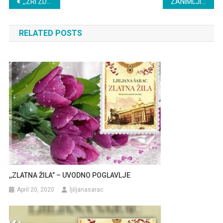
Post
,,ZRI ZDE” – TOMISLAV JOVANOVIĆ
ZANIMLJIVOSTI O TEODORINOM PRSTENU
navigation
RELATED POSTS
,,ZLATNA ŽILA” – UVODNO POGLAVLJE
April 20, 2020
ljiljanasarac