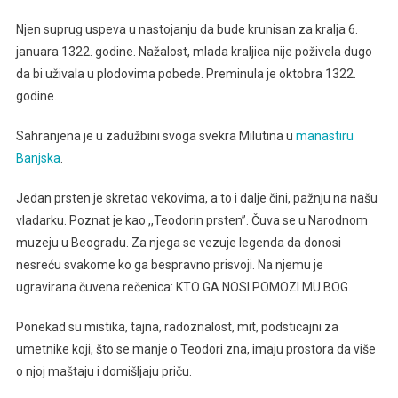
Njen suprug uspeva u nastojanju da bude krunisan za kralja 6.
januara 1322. godine. Nažalost, mlada kraljica nije poživela dugo
da bi uživala u plodovima pobede. Preminula je oktobra 1322.
godine.
Sahranjena je u zadužbini svoga svekra Milutina u
manastiru
Banjska
.
Jedan prsten je skretao vekovima, a to i dalje čini, pažnju na našu
vladarku. Poznat je kao ,,Teodorin prsten”. Čuva se u Narodnom
muzeju u Beogradu. Za njega se vezuje legenda da donosi
nesreću svakome ko ga bespravno prisvoji. Na njemu je
ugravirana čuvena rečenica: KTO GA NOSI POMOZI MU BOG.
Ponekad su mistika, tajna, radoznalost, mit, podsticajni za
umetnike koji, što se manje o Teodori zna, imaju prostora da više
o njoj maštaju i domišljaju priču.