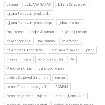
Laguna
LJILJANA SARAC
Ljiljana Šarac pisac
Ljiljana Šarac vam predstavlja
Ljiljana Šarac vam preporučuje
ljubavni romani
moji romani
najnoviji romani
najčitaniji romani
neka se priča širi
novi roman
novi romani
novi roman Ljiljane Šarac
Opet sam te sanjao
pisac
pisanje
pisci
porodični romani
PR
Preporuke knjiga
psihološki romani
psihološko porodični romani
roman
roman Gde sam to pogrešila
ROMANI
romani koje preporučujemo
romani Ljiljane Šarac
roman koji morate pročitati
roman Opet sam te sanjao