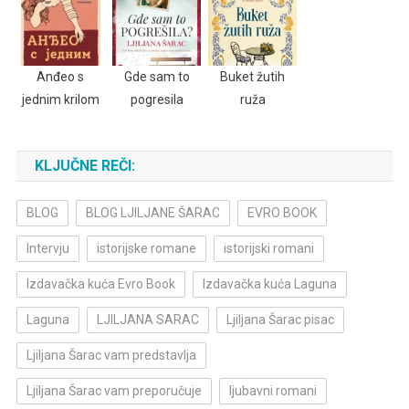
Anđeo s
Gde sam to
Buket žutih
jednim krilom
pogresila
ruža
KLJUČNE REČI:
BLOG
BLOG LJILJANE ŠARAC
EVRO BOOK
Intervju
istorijske romane
istorijski romani
Izdavačka kuća Evro Book
Izdavačka kuća Laguna
Laguna
LJILJANA SARAC
Ljiljana Šarac pisac
Ljiljana Šarac vam predstavlja
Ljiljana Šarac vam preporučuje
ljubavni romani