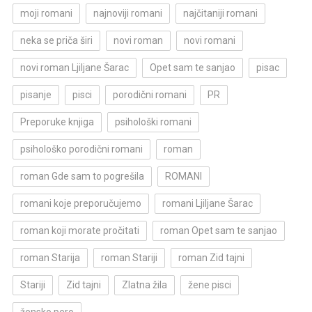
moji romani
najnoviji romani
najčitaniji romani
neka se priča širi
novi roman
novi romani
novi roman Ljiljane Šarac
Opet sam te sanjao
pisac
pisanje
pisci
porodični romani
PR
Preporuke knjiga
psihološki romani
psihološko porodični romani
roman
roman Gde sam to pogrešila
ROMANI
romani koje preporučujemo
romani Ljiljane Šarac
roman koji morate pročitati
roman Opet sam te sanjao
roman Starija
roman Stariji
roman Zid tajni
Stariji
Zid tajni
Zlatna žila
žene pisci
žensko pero