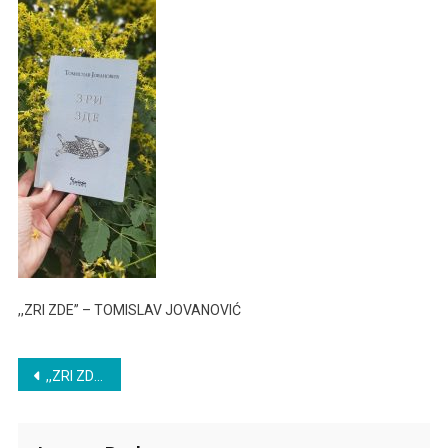
Pesama
,,ZRI ZDE” – TOMISLAV JOVANOVIĆ
Post
,,ZRI ZDE” – TOMISLAV JOVANOVIĆ
navigation