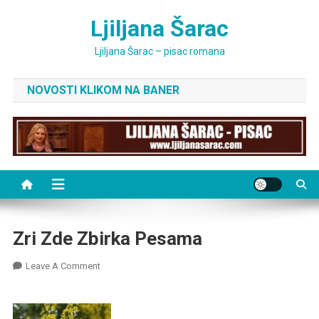
Skip
Ljiljana Šarac
to
content
Ljiljana Šarac – pisac romana
NOVOSTI KLIKOM NA BANER
Zri Zde Zbirka Pesama
On
Leave A Comment
Zri
Zde
Zbirka