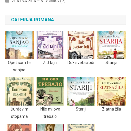
ZLATNA ŽILA – 6. ROMAN
(7)
GALERIJA ROMANA
Opet sam te
Zid tajni
Dok svetac bdi
Starija
sanjao
Đurđevim
Nije mi ovo
Stariji
Zlatna žila
stopama
trebalo