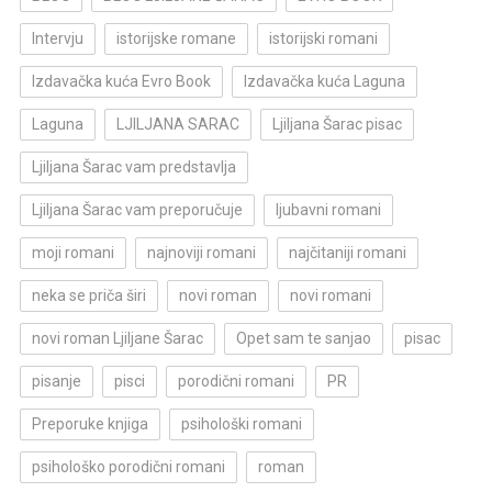
Intervju
istorijske romane
istorijski romani
Izdavačka kuća Evro Book
Izdavačka kuća Laguna
Laguna
LJILJANA SARAC
Ljiljana Šarac pisac
Ljiljana Šarac vam predstavlja
Ljiljana Šarac vam preporučuje
ljubavni romani
moji romani
najnoviji romani
najčitaniji romani
neka se priča širi
novi roman
novi romani
novi roman Ljiljane Šarac
Opet sam te sanjao
pisac
pisanje
pisci
porodični romani
PR
Preporuke knjiga
psihološki romani
psihološko porodični romani
roman