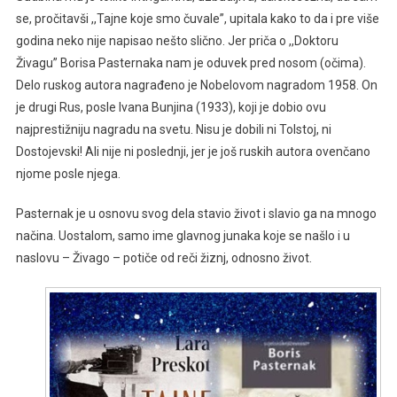
se, pročitavši ,,Tajne koje smo čuvale”, upitala kako to da i pre više
godina neko nije napisao nešto slično. Jer priča o ,,Doktoru
Živagu” Borisa Pasternaka nam je oduvek pred nosom (očima).
Delo ruskog autora nagrađeno je Nobelovom nagradom 1958. On
je drugi Rus, posle Ivana Bunjina (1933), koji je dobio ovu
najprestižniju nagradu na svetu. Nisu je dobili ni Tolstoj, ni
Dostojevski! Ali nije ni poslednji, jer je još ruskih autora ovenčano
njome posle njega.
Pasternak je u osnovu svog dela stavio život i slavio ga na mnogo
načina. Uostalom, samo ime glavnog junaka koje se našlo i u
naslovu – Živago – potiče od reči žiznj, odnosno život.