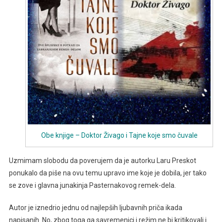
Obe knjige – Doktor Živago i Tajne koje smo čuvale
Uzmimam slobodu da poverujem da je autorku Laru Preskot
ponukalo da piše na ovu temu upravo ime koje je dobila, jer tako
se zove i glavna junakinja Pasternakovog remek-dela.
Autor je iznedrio jednu od najlepših ljubavnih priča ikada
napisanih. No, zbog toga ga savremenici i režim ne bi kritikovali i