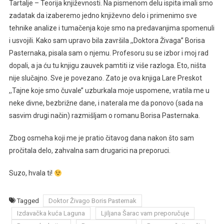
Tartalje – Teorija književnosti. Na pismenom delu ispita imali smo
zadatak da izaberemo jedno književno delo i primenimo sve
tehnike analize i tumačenja koje smo na predavanjima spomenuli
i usvojili. Kako sam upravo bila završila ,,Doktora Živaga’’ Borisa
Pasternaka, pisala sam o njemu. Profesoru su se izbor i moj rad
dopali, a ja ću tu knjigu zauvek pamtiti iz više razloga. Eto, ništa
nije slučajno. Sve je povezano. Zato je ova knjiga Lare Preskot
,,Tajne koje smo čuvale’’ uzburkala moje uspomene, vratila me u
neke divne, bezbrižne dane, i naterala me da ponovo (sada na
sasvim drugi način) razmišljam o romanu Borisa Pasternaka.
Zbog osmeha koji me je pratio čitavog dana nakon što sam
pročitala delo, zahvalna sam drugarici na preporuci.
Suzo, hvala ti!
Tagged
Doktor Živago Boris Pasternak
Izdavačka kuća Laguna
Ljiljana Šarac vam preporučuje