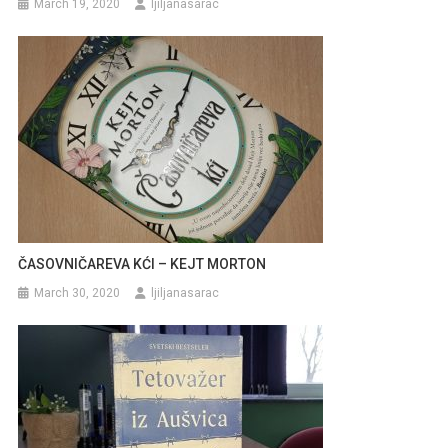
March 19, 2020
ljiljanasarac
ČASOVNIČAREVA KĆI – KEJT MORTON
March 30, 2020
ljiljanasarac