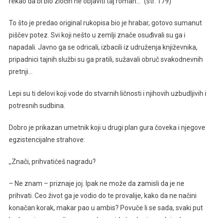
rekao da bi bio zločin ne objaviti taj roman…’’ (str. 179)
To što je predao original rukopisa bio je hrabar, gotovo sumanut
piščev potez. Svi koji nešto u zemlji znače osuđivali su ga i
napadali. Javno ga se odricali, izbacili iz udruženja književnika,
pripadnici tajnih službi su ga pratili, sužavali obruč svakodnevnih
pretnji…
Lepi su ti delovi koji vode do stvarnih ličnosti i njihovih uzbudljivih i
potresnih sudbina.
Dobro je prikazan umetnik koji u drugi plan gura čoveka i njegove
egzistencijalne strahove:
,,Znači, prihvatićeš nagradu?
– Ne znam – priznaje joj. Ipak ne može da zamisli da je ne
prihvati. Ceo život ga je vodio do te provalije, kako da ne načini
konačan korak, makar pao u ambis? Povuče li se sada, svaki put