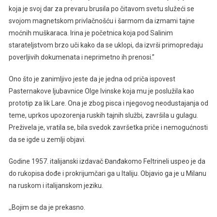
koja je svoj dar za prevaru brusila po čitavom svetu služeći se
svojom magnetskom privlačnošću i šarmom da izmami tajne
moćnih muškaraca. Irina je početnica koja pod Salinim
starateljstvom brzo uči kako da se uklopi, da izvrši primopredaju
poverljivih dokumenata i neprimetno ih prenosi.”
Ono što je zanimljivo jeste da je jedna od priča ispovest
Pasternakove ljubavnice Olge Ivinske koja mu je poslužila kao
prototip za lik Lare. Ona je zbog pisca i njegovog neodustajanja od
teme, uprkos upozorenja ruskih tajnih službi, završila u gulagu.
Preživela je, vratila se, bila svedok završetka priče i nemogućnosti
da se igde u zemlji objavi.
Godine 1957. italijanski izdavač Đanđakomo Feltrineli uspeo je da
do rukopisa dođe i prokrijumčari ga u Italiju. Objavio ga je u Milanu
na ruskom i italijanskom jeziku.
,,Bojim se da je prekasno.