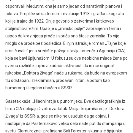
osporavali. Međutim, ona je samo jedan od narativnih planova i
tokova. Prepliće se sa temom revolucije 1918. i građanskog rata
koji je trajao do 1922. On je govorio o zatvorima i kritikovao
staljinistički režim. Upao je u ,,minsko polje” zabranjenih tema i
uspeo da kroz njega prođe i ispriča ono što je zamislio. To nije
moglo da prođe bez posledica. E, njih istražuje roman ,,Tajne koje
smo čuvale” jer u središte pažnje stavlja američku Agenciju (CIA)
koja se bavi špijunažom. U fokusu su dve neobične mlade žene po
svemu različite i njihovi zadaci i aktivnosti da im se original
rukopisa ,,Doktora Živago” nađe u rukama, da bude na evropskom
tlu odštapan, izreklamiran, prodavan, čitan, a potom kao
bumerang i ilegalno ubačen u SSSR.
Sažetak kaže: ,,Hladni rat je u punom jeku. Dve daktilografkinje iz
biroa CIA dobijaju životni zadatak. Misija: krijumčarenje ,,Doktora
Živaga’’ iz SSSR-a, gde se niko ne usuđuje da ga objavi, i
nastojanje da Pasternakovo veliko delo nađe put do štamparija u
svetu. Glamurozna i prefinjena Sali Forester iskusna je špijunka