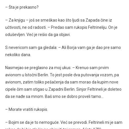
– Šta je prekasno?
– Za knjigu – još se smeškao kao što ljudi sa Zapada čine iz
učtivosti, ne od radosti. – Predao sam rukopis Feltrineliju. On je
oduševljen. Već je rešio da ga objavi.
S nevericom sam ga gledala: – Ali Borja vam ga je dao pre samo
nekoliko dana.
Nasmejao se preglasno za moj ukus: – Krenuo sam prvim
avionom u Istočni Berlin. To jest posle dva putovanja vozom, pa
avionom, zatim toliko pešačenja da sam morao da kupim nove
cipele čim sam stigao u Zapadni Berlin. Sinjor Feltrineli je doleteo
da se nađe sa mnom. Baš smo se dobro proveli tamo…
– Morate vratiti rukopis.
– Bojim se da je to nemoguće. Već se prevodi. Feltrineli mi je sam