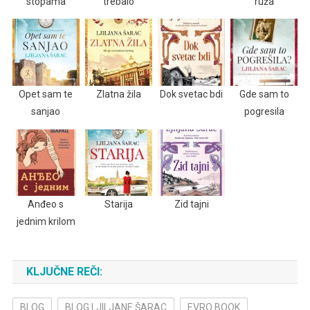
stopama
trebalo
ruža
Opet sam te
Zlatna žila
Dok svetac bdi
Gde sam to
sanjao
pogresila
Anđeo s
Starija
Zid tajni
jednim krilom
KLJUČNE REČI:
BLOG
BLOG LJILJANE ŠARAC
EVRO BOOK