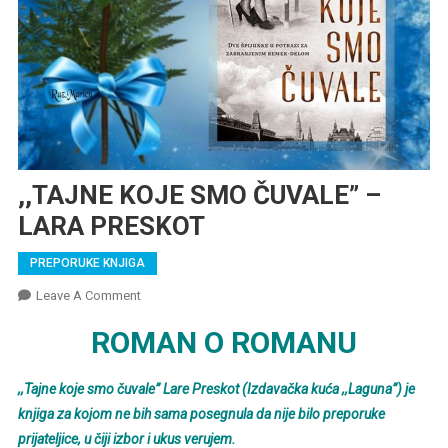
,,TAJNE KOJE SMO ČUVALE” –
LARA PRESKOT
PREPORUKE KNJIGA
On
Leave A Comment
,,TAJNE
ROMAN O ROMANU
KOJE
SMO
ČUVALE”
,,Tajne koje smo čuvale” Lare Preskot (Izdavačka kuća ,,Laguna”) je
–
knjiga za kojom ne bih sama posegnula da nije bilo preporuke
LARA
prijateljice, u čiji izbor i ukus verujem.