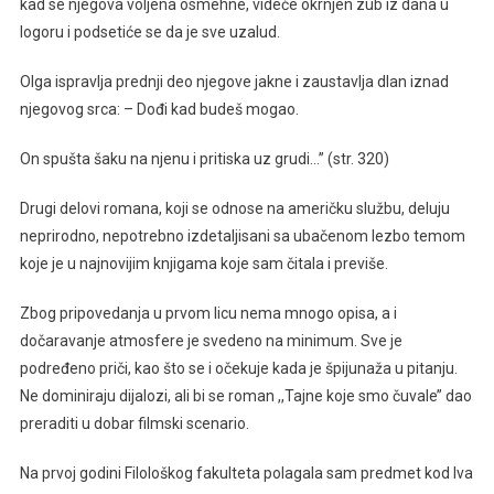
kad se njegova voljena osmehne, videće okrnjen zub iz dana u
logoru i podsetiće se da je sve uzalud.
Olga ispravlja prednji deo njegove jakne i zaustavlja dlan iznad
njegovog srca: – Dođi kad budeš mogao.
On spušta šaku na njenu i pritiska uz grudi…’’ (str. 320)
Drugi delovi romana, koji se odnose na američku službu, deluju
neprirodno, nepotrebno izdetaljisani sa ubačenom lezbo temom
koje je u najnovijim knjigama koje sam čitala i previše.
Zbog pripovedanja u prvom licu nema mnogo opisa, a i
dočaravanje atmosfere je svedeno na minimum. Sve je
podređeno priči, kao što se i očekuje kada je špijunaža u pitanju.
Ne dominiraju dijalozi, ali bi se roman ,,Tajne koje smo čuvale’’ dao
preraditi u dobar filmski scenario.
Na prvoj godini Filološkog fakulteta polagala sam predmet kod Iva