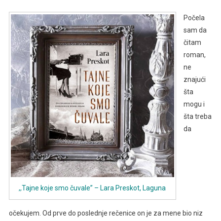
PRESKOT
Počela
sam da
čitam
roman,
ne
znajući
šta
mogu i
šta treba
da
,,Tajne koje smo čuvale” – Lara Preskot, Laguna
očekujem. Od prve do poslednje rečenice on je za mene bio niz