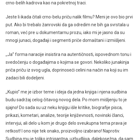
crno-belih kadrova kao na pokretnoj traci.
Jeste li ikada čitali crno-belu priču nalik filmu? Meni je ovo bio prvi
put. Ako bi trebalo žanrovski da ga odredim ne bih ga svrstala u
roman, već pre u dokumentarnu prozu, iako mi je jasno da su
mnogi junaci, događaji i segmenti priče domaštani i izmišljeni.
,,Ja” forma naracije insistira na autentičnosti, ispovednom tonu i
svedočenju o događajima o kojima se govori. Nekoliko junakinja
priča priču iz svog ugla, doprinoseći celini na način na koji su im
zadaci bili dodeljeni.
,,Kupio” me je izbor teme i ideja da jedna knjiga i njena sudbina
budu sadržaj celog čitavog novog dela. Po mom mišljenju to je
sjajno! Do sada su uz neku knjigu išle kritike, biografije pisca,
prikazi, kometari, analize, teorije književnosti, novinski članci,
intervjui, ali delo u kom je drugo delo sveukupna tema prava je
retkost! I ono nije tek onako, proizvoljno izabrano! Naprotiv.
Sudbina mu je toliko intrigantna, uzbudljiva, dalekosežna, da sam