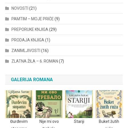
NOVOSTI
(21)
PAMTIM – MOJE PRIČE
(9)
PREPORUKE KNJIGA
(29)
PRODAJA KNJIGA
(1)
ZANIMLJIVOSTI
(16)
ZLATNA ŽILA – 6. ROMAN
(7)
GALERIJA ROMANA
Đurđevim
Nije mi ovo
Stariji
Buket žutih