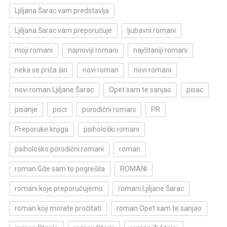
Ljiljana Šarac vam predstavlja
Ljiljana Šarac vam preporučuje
ljubavni romani
moji romani
najnoviji romani
najčitaniji romani
neka se priča širi
novi roman
novi romani
novi roman Ljiljane Šarac
Opet sam te sanjao
pisac
pisanje
pisci
porodični romani
PR
Preporuke knjiga
psihološki romani
psihološko porodični romani
roman
roman Gde sam to pogrešila
ROMANI
romani koje preporučujemo
romani Ljiljane Šarac
roman koji morate pročitati
roman Opet sam te sanjao