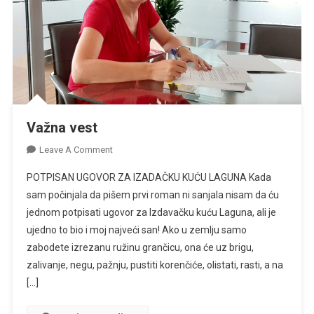
Važna vest
On
Leave A Comment
Važna
POTPISAN UGOVOR ZA IZADAČKU KUĆU LAGUNA Kada
Vest
sam počinjala da pišem prvi roman ni sanjala nisam da ću
jednom potpisati ugovor za Izdavačku kuću Laguna, ali je
ujedno to bio i moj najveći san! Ako u zemlju samo
zabodete izrezanu ružinu grančicu, ona će uz brigu,
zalivanje, negu, pažnju, pustiti korenčiće, olistati, rasti, a na
[…]