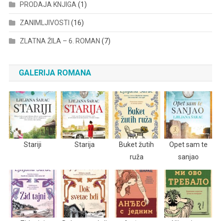
PRODAJA KNJIGA
(1)
ZANIMLJIVOSTI
(16)
ZLATNA ŽILA – 6. ROMAN
(7)
GALERIJA ROMANA
Stariji
Starija
Buket žutih
Opet sam te
ruža
sanjao