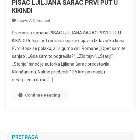
PISAC LJILJANA ŠARAC PRVI PUT U
KIKINDI
On
Leave A Comment
PISAC
Promocija romana PISAC LJILJANA ŠARAC PRVI PUT U
LJILJANA
KIKINDI Priča o pet romana koje je objavila Izdavačka kuća
ŠARAC
Evro Book se polako, ali sigurno širi. Romane ,,Opet sam te
PRVI
sanjao”, ,,Gde sam to pogrešila?”, ,,Zid tajni”, ,,Stariji”,
PUT
U
,,Starija” sinoć je autorka Ljiljana Šarac predstavila
KIKINDI
Kikinđanima. Nakon pređenih 135 km po magli, i
nestrpljenja da se […]
Continue Reading
PRETRAGA