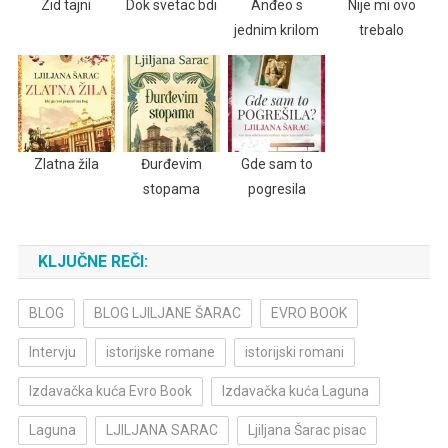
Zid tajni
Dok svetac bdi
Anđeo s
Nije mi ovo
jednim krilom
trebalo
Zlatna žila
Đurđevim
Gde sam to
stopama
pogresila
KLJUČNE REČI:
BLOG
BLOG LJILJANE ŠARAC
EVRO BOOK
Intervju
istorijske romane
istorijski romani
Izdavačka kuća Evro Book
Izdavačka kuća Laguna
Laguna
LJILJANA SARAC
Ljiljana Šarac pisac