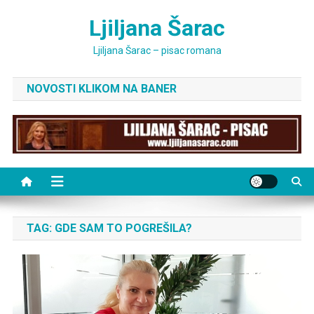
Skip
Ljiljana Šarac
to
content
Ljiljana Šarac – pisac romana
NOVOSTI KLIKOM NA BANER
TAG:
GDE SAM TO POGREŠILA?