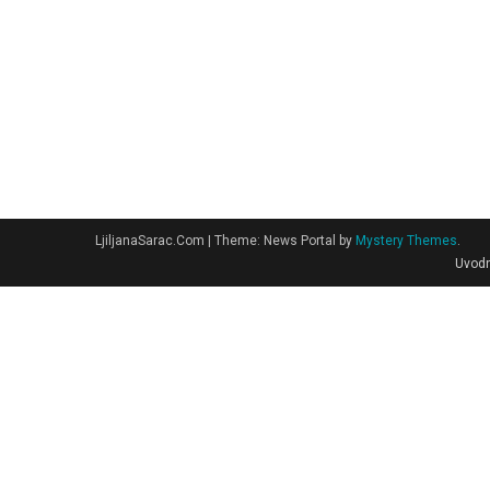
LjiljanaSarac.Com
|
Theme: News Portal by
Mystery Themes
.
Uvodn