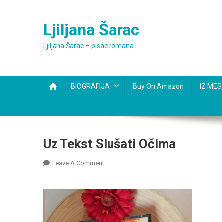
Skip
to
Ljiljana Šarac
content
Ljiljana Šarac – pisac romana
BIOGRAFIJA
Buy On Amazon
IZ ME
Uz Tekst Slušati Očima
On
Leave A Comment
Uz
Tekst
Slušati
Očima