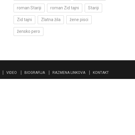
roman Stariji
roman Zid tajni
Stariji
Zid tajni
Zlatna žila
žene pisci
žensko pero
VIDEO
BIOGRAFIJA
RAZMENA LINKOVA
KONTAKT