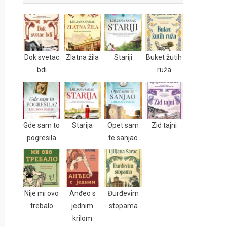
Dok svetac
Zlatna žila
Stariji
Buket žutih
bdi
ruža
Gde sam to
Starija
Opet sam
Zid tajni
pogresila
te sanjao
Nije mi ovo
Anđeo s
Đurđevim
trebalo
jednim
stopama
krilom