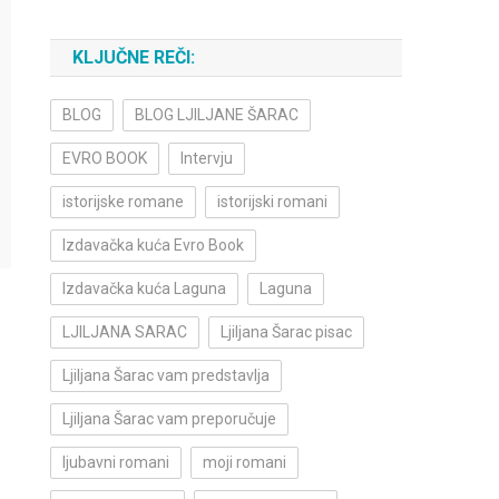
KLJUČNE REČI:
BLOG
BLOG LJILJANE ŠARAC
EVRO BOOK
Intervju
istorijske romane
istorijski romani
Izdavačka kuća Evro Book
Izdavačka kuća Laguna
Laguna
LJILJANA SARAC
Ljiljana Šarac pisac
Ljiljana Šarac vam predstavlja
Ljiljana Šarac vam preporučuje
ljubavni romani
moji romani