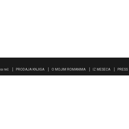
a reč
PRODAJA KNJIGA
O MOJIM ROMANIMA
IZ MESECA
PRESS