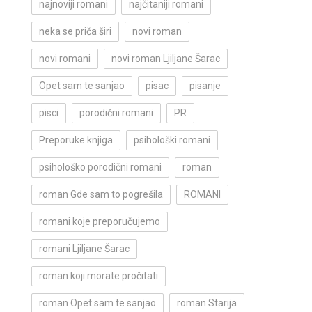
najnoviji romani
najčitaniji romani
neka se priča širi
novi roman
novi romani
novi roman Ljiljane Šarac
Opet sam te sanjao
pisac
pisanje
pisci
porodični romani
PR
Preporuke knjiga
psihološki romani
psihološko porodični romani
roman
roman Gde sam to pogrešila
ROMANI
romani koje preporučujemo
romani Ljiljane Šarac
roman koji morate pročitati
roman Opet sam te sanjao
roman Starija