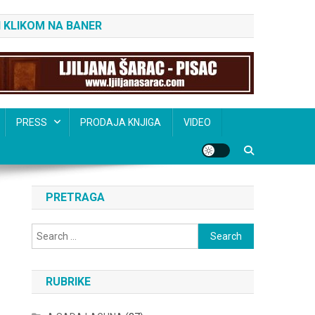
 KLIKOM NA BANER
PRESS
PRODAJA KNJIGA
VIDEO
PRETRAGA
Search
for:
RUBRIKE