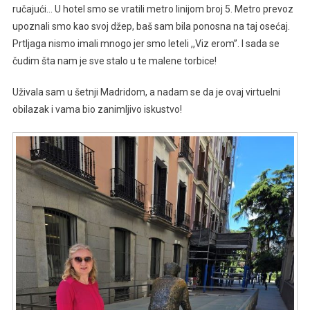
ručajući… U hotel smo se vratili metro linijom broj 5. Metro prevoz
upoznali smo kao svoj džep, baš sam bila ponosna na taj osećaj.
Prtljaga nismo imali mnogo jer smo leteli ,,Viz erom’’. I sada se
čudim šta nam je sve stalo u te malene torbice!
Uživala sam u šetnji Madridom, a nadam se da je ovaj virtuelni
obilazak i vama bio zanimljivo iskustvo!