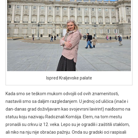
Ispred Kraljevske palate
Kada smo se teškom mukom odvojili od ovih znamenitosti,
nastavili smo sa daljim razgledanjem. U jednoj od uličica (inače i
dan-danas grad doživljavam kao svojevrsni lavirint) naiđosmo na
statuu koju nazivaju Radoznali Komšija. Elem, na tom mestu
pronašli su crkvu iz 12. veka. Lepo su je ogradili i zaštitili staklom,
ali niko na nju nije obraćao pažnju. Onda su gradski oci raspisali