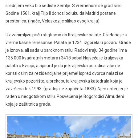
srednjem veku bio sedište zemlje. S vremenom se grad širio.
Godine 1561. kralj Filip II donosi odluku da Madrid postane
prestonica. (Inače, Velaskez je slikao ovog kralja).
Uz zanimljivu priču stigli smo do Kraljevske palate. Građena je u
vreme kasne renesanse. Palata je 1734. izgorela u požaru. Grade
je iznova, ali sada u baroknom stilu. Radovi traju 34 godine. Ima
135 000 kvadratnih metara i 3418 soba! Najveća je kraljevska
palata u Evropi, a apsurd je da je kraljevska porodica više ne
koristi osim za rezidencijalne prijeme! Ispred dvorca nalazi se
kraljevsko pozorište, a prekoputa kraljevska katedrala koja je
završena tek 1993. (gradnja je započeta 1883). Njen enterijer je
rađen u neogotskom stilu. Posvećena je Bogorodici Almudeni
koja je zaštitnica grada.