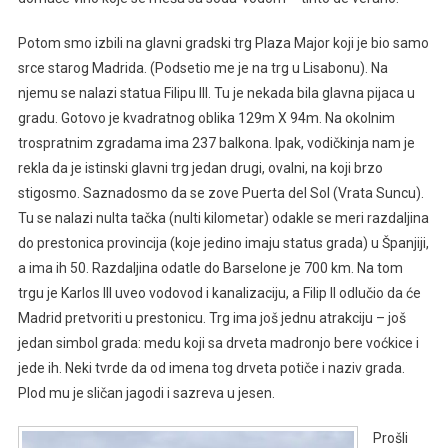
Potom smo izbili na glavni gradski trg Plaza Major koji je bio samo
srce starog Madrida. (Podsetio me je na trg u Lisabonu). Na
njemu se nalazi statua Filipu III. Tu je nekada bila glavna pijaca u
gradu. Gotovo je kvadratnog oblika 129m X 94m. Na okolnim
trospratnim zgradama ima 237 balkona. Ipak, vodičkinja nam je
rekla da je istinski glavni trg jedan drugi, ovalni, na koji brzo
stigosmo. Saznadosmo da se zove Puerta del Sol (Vrata Suncu).
Tu se nalazi nulta tačka (nulti kilometar) odakle se meri razdaljina
do prestonica provincija (koje jedino imaju status grada) u Španjiji,
a ima ih 50. Razdaljina odatle do Barselone je 700 km. Na tom
trgu je Karlos III uveo vodovod i kanalizaciju, a Filip II odlučio da će
Madrid pretvoriti u prestonicu. Trg ima još jednu atrakciju – još
jedan simbol grada: medu koji sa drveta madronjo bere voćkice i
jede ih. Neki tvrde da od imena tog drveta potiče i naziv grada.
Plod mu je sličan jagodi i sazreva u jesen.
Prošli