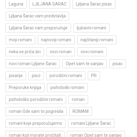
Laguna
LJILJANA SARAC
Ljiljana Šarac pisac
Ljiljana Šarac vam predstavlja
Ljiljana Šarac vam preporučuje
ljubavni romani
moji romani
najnoviji romani
najčitaniji romani
neka se priča širi
novi roman
novi romani
novi roman Ljiljane Šarac
Opet sam te sanjao
pisac
pisanje
pisci
porodični romani
PR
Preporuke knjiga
psihološki romani
psihološko porodični romani
roman
roman Gde sam to pogrešila
ROMANI
romani koje preporučujemo
romani Ljiljane Šarac
roman koji morate pročitati
roman Opet sam te sanjao