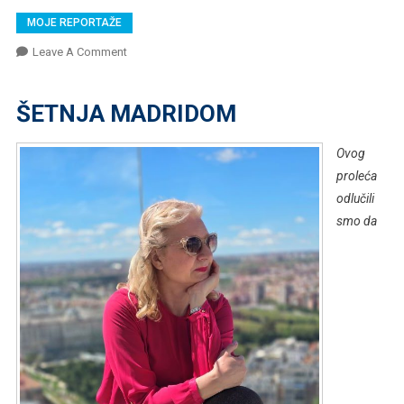
MOJE REPORTAŽE
On
Leave A Comment
ŠETNJA
MADRIDOM
ŠETNJA MADRIDOM
Ovog
proleća
odlučili
smo da