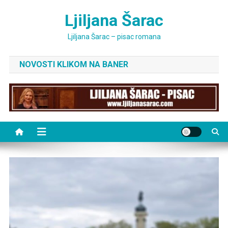
Skip
Ljiljana Šarac
to
content
Ljiljana Šarac – pisac romana
NOVOSTI KLIKOM NA BANER