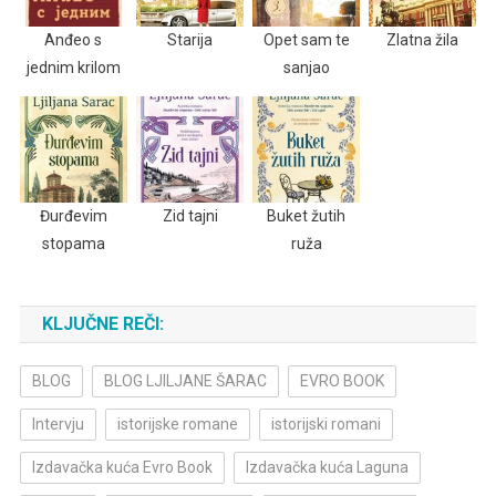
Anđeo s
Starija
Opet sam te
Zlatna žila
jednim krilom
sanjao
Đurđevim
Zid tajni
Buket žutih
stopama
ruža
KLJUČNE REČI:
BLOG
BLOG LJILJANE ŠARAC
EVRO BOOK
Intervju
istorijske romane
istorijski romani
Izdavačka kuća Evro Book
Izdavačka kuća Laguna