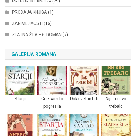
PREPORUKE KNJIGA
(29)
PRODAJA KNJIGA
(1)
ZANIMLJIVOSTI
(16)
ZLATNA ŽILA – 6. ROMAN
(7)
GALERIJA ROMANA
Stariji
Gde sam to
Dok svetac bdi
Nije mi ovo
pogresila
trebalo