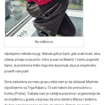
Na vidikovcu
otputujemo nekuda na jug. Nekuda gde je toplo, gde svaki kvart, ulica,
zdanje, pričaju svoju priču. Izbor je pao na Madrid. I nismo pogrešili.
Samo, ta prestonica toliko toga ima da ponudi, da ju je neophodno
posetiti više puta!
Žena zadužena za našu grupu rekla nam je da obilazak Madrida
otpočinjemo sa Trga Kaljao u 10 sati nakon što prenoćimo u
hotelu (Praha). Trabala nam je ozbiljna priprema i organizacija da
se snađemo u gradu u koji kao da smo sleteli s Marsa i dođemo