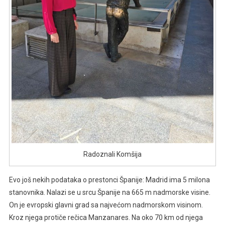
Radoznali Komšija
Evo još nekih podataka o prestonci Španije: Madrid ima 5 milona
stanovnika. Nalazi se u srcu Španije na 665 m nadmorske visine.
On je evropski glavni grad sa najvećom nadmorskom visinom.
Kroz njega protiče rečica Manzanares. Na oko 70 km od njega