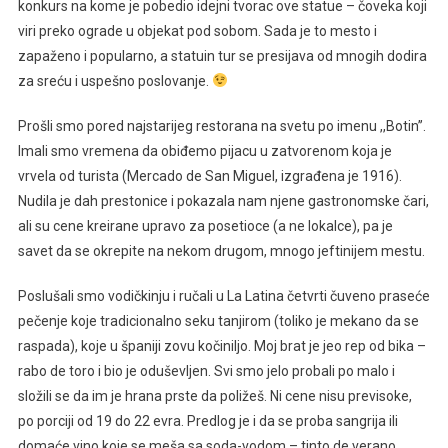
konkurs na kome je pobedio idejni tvorac ove statue – čoveka koji
viri preko ograde u objekat pod sobom. Sada je to mesto i
zapaženo i popularno, a statuin tur se presijava od mnogih dodira
za sreću i uspešno poslovanje.
Prošli smo pored najstarijeg restorana na svetu po imenu ,,Botin’’.
Imali smo vremena da obiđemo pijacu u zatvorenom koja je
vrvela od turista (Mercado de San Miguel, izgrađena je 1916).
Nudila je dah prestonice i pokazala nam njene gastronomske čari,
ali su cene kreirane upravo za posetioce (a ne lokalce), pa je
savet da se okrepite na nekom drugom, mnogo jeftinijem mestu.
Poslušali smo vodičkinju i ručali u La Latina četvrti čuveno praseće
pečenje koje tradicionalno seku tanjirom (toliko je mekano da se
raspada), koje u španiji zovu kočiniljo. Moj brat je jeo rep od bika –
rabo de toro i bio je oduševljen. Svi smo jelo probali po malo i
složili se da im je hrana prste da poližeš. Ni cene nisu previsoke,
po porciji od 19 do 22 evra. Predlog je i da se proba sangrija ili
domaće vino koje se meša sa soda-vodom – tinto de verano.