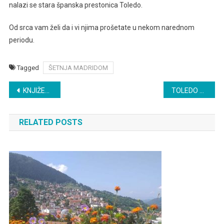
nalazi se stara španska prestonica Toledo.
Od srca vam želi da i vi njima prošetate u nekom narednom
periodu.
Tagged
ŠETNJA MADRIDOM
Post
KNJIŽEVNE PROMOCIJE
TOLEDO VAS VRAĆA U SREDNJI VEK
navigation
RELATED POSTS