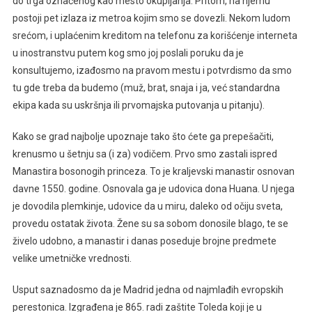
do trga označenog kao mesto okupljanja. Pritom, na njemu
postoji pet izlaza iz metroa kojim smo se dovezli. Nekom ludom
srećom, i uplaćenim kreditom na telefonu za korišćenje interneta
u inostranstvu putem kog smo joj poslali poruku da je
konsultujemo, izađosmo na pravom mestu i potvrdismo da smo
tu gde treba da budemo (muž, brat, snaja i ja, već standardna
ekipa kada su uskršnja ili prvomajska putovanja u pitanju).
Kako se grad najbolje upoznaje tako što ćete ga prepešačiti,
krenusmo u šetnju sa (i za) vodičem. Prvo smo zastali ispred
Manastira bosonogih princeza. To je kraljevski manastir osnovan
davne 1550. godine. Osnovala ga je udovica dona Huana. U njega
je dovodila plemkinje, udovice da u miru, daleko od očiju sveta,
provedu ostatak života. Žene su sa sobom donosile blago, te se
živelo udobno, a manastir i danas poseduje brojne predmete
velike umetničke vrednosti.
Usput saznadosmo da je Madrid jedna od najmlađih evropskih
perestonica. Izgrađena je 865. radi zaštite Toleda koji je u