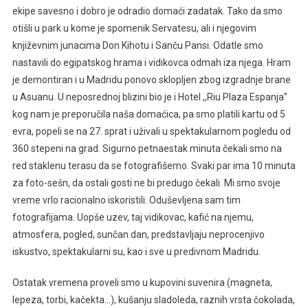
ekipe savesno i dobro je odradio domaći zadatak. Tako da smo
otišli u park u kome je spomenik Servatesu, ali i njegovim
književnim junacima Don Kihotu i Sanču Pansi. Odatle smo
nastavili do egipatskog hrama i vidikovca odmah iza njega. Hram
je demontiran i u Madridu ponovo sklopljen zbog izgradnje brane
u Asuanu. U neposrednoj blizini bio je i Hotel ,,Riu Plaza Espanja’’
kog nam je preporučila naša domaćica, pa smo platili kartu od 5
evra, popeli se na 27. sprat i uživali u spektakularnom pogledu od
360 stepeni na grad. Sigurno petnaestak minuta čekali smo na
red staklenu terasu da se fotografišemo. Svaki par ima 10 minuta
za foto-sešn, da ostali gosti ne bi predugo čekali. Mi smo svoje
vreme vrlo racionalno iskoristili. Oduševljena sam tim
fotografijama. Uopše uzev, taj vidikovac, kafić na njemu,
atmosfera, pogled, sunčan dan, predstavljaju neprocenjivo
iskustvo, spektakularni su, kao i sve u predivnom Madridu.
Ostatak vremena proveli smo u kupovini suvenira (magneta,
lepeza, torbi, kačekta…), kušanju sladoleda, raznih vrsta čokolada,