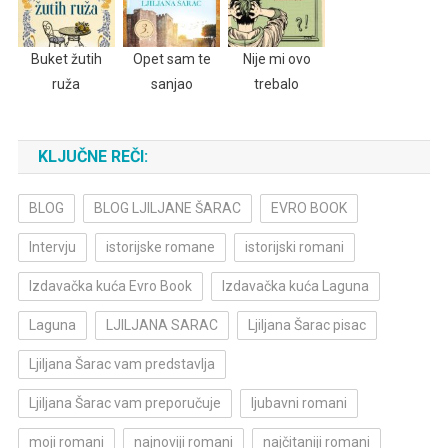
Buket žutih
Opet sam te
Nije mi ovo
ruža
sanjao
trebalo
KLJUČNE REČI:
BLOG
BLOG LJILJANE ŠARAC
EVRO BOOK
Intervju
istorijske romane
istorijski romani
Izdavačka kuća Evro Book
Izdavačka kuća Laguna
Laguna
LJILJANA SARAC
Ljiljana Šarac pisac
Ljiljana Šarac vam predstavlja
Ljiljana Šarac vam preporučuje
ljubavni romani
moji romani
najnoviji romani
najčitaniji romani