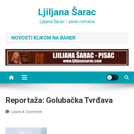
Skip
Ljiljana Šarac
to
content
Ljiljana Šarac – pisac romana
NOVOSTI KLIKOM NA BANER
Reportaža: Golubačka Tvrđava
On
Leave A Comment
Reportaža:
Golubačka
Tvrđava