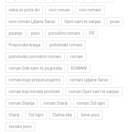
neka se priča širi
novi roman
novi romani
novi roman Ljiljane Šarac
Opet sam te sanjao
pisac
pisanje
pisci
porodični romani
PR
Preporuke knjiga
psihološki romani
psihološko porodični romani
roman
roman Gde sam to pogrešila
ROMANI
romani koje preporučujemo
romani Ljiljane Šarac
roman koji morate pročitati
roman Opet sam te sanjao
roman Starija
roman Stariji
roman Zid tajni
Stariji
Zid tajni
Zlatna žila
žene pisci
žensko pero