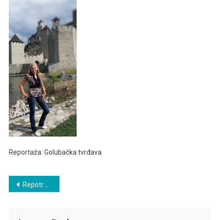
Reportaža: Golubačka tvrđava
Post
Repotraža: Golubačka tvrđava
navigation