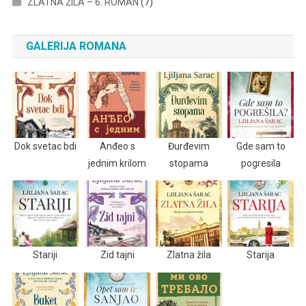
ZLATNA ŽILA – 6. ROMAN
(7)
GALERIJA ROMANA
Dok svetac bdi
Anđeo s
Đurđevim
Gde sam to
jednim krilom
stopama
pogresila
Stariji
Zid tajni
Zlatna žila
Starija