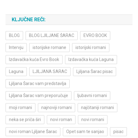
KLJUČNE REČI:
BLOG
BLOG LJILJANE ŠARAC
EVRO BOOK
Intervju
istorijske romane
istorijski romani
Izdavačka kuća Evro Book
Izdavačka kuća Laguna
Laguna
LJILJANA SARAC
Ljiljana Šarac pisac
Ljiljana Šarac vam predstavlja
Ljiljana Šarac vam preporučuje
ljubavni romani
moji romani
najnoviji romani
najčitaniji romani
neka se priča širi
novi roman
novi romani
novi roman Ljiljane Šarac
Opet sam te sanjao
pisac