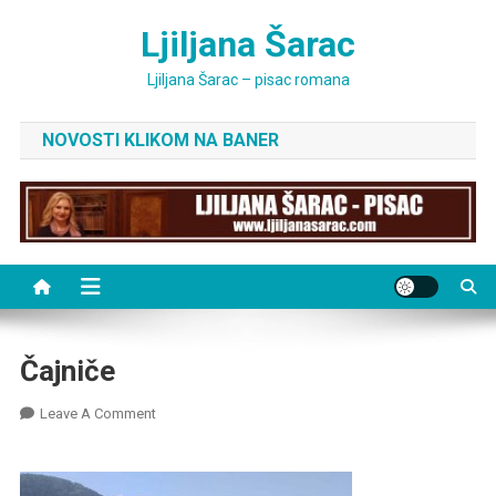
Skip
Ljiljana Šarac
to
content
Ljiljana Šarac – pisac romana
NOVOSTI KLIKOM NA BANER
Čajniče
On
Leave A Comment
Čajniče