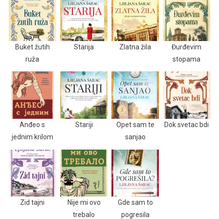
Buket žutih
Starija
Zlatna žila
Đurđevim
ruža
stopama
Anđeo s
Stariji
Opet sam te
Dok svetac bdi
jednim krilom
sanjao
Zid tajni
Nije mi ovo
Gde sam to
trebalo
pogresila