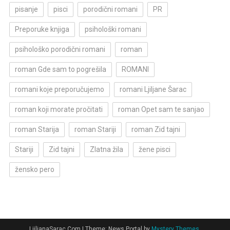
pisanje
pisci
porodični romani
PR
Preporuke knjiga
psihološki romani
psihološko porodični romani
roman
roman Gde sam to pogrešila
ROMANI
romani koje preporučujemo
romani Ljiljane Šarac
roman koji morate pročitati
roman Opet sam te sanjao
roman Starija
roman Stariji
roman Zid tajni
Stariji
Zid tajni
Zlatna žila
žene pisci
žensko pero
LjiljanaSarac.Com
|
Theme: News Portal by
Mystery Themes
.