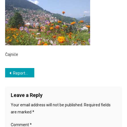
Čajniče
Post
Reportaža: Čajniče
navigation
Leave a Reply
Your email address will not be published.
Required fields
are marked
*
Comment
*