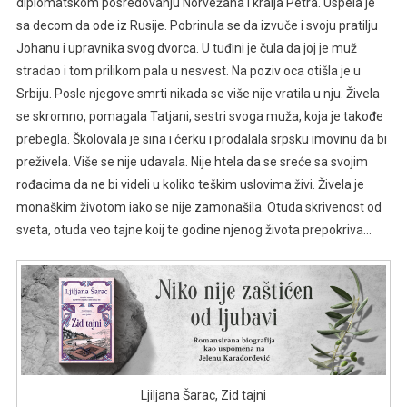
diplomatskom posredovanju Norvežana i kralja Petra. Uspela je
sa decom da ode iz Rusije. Pobrinula se da izvuče i svoju pratilju
Johanu i upravnika svog dvorca. U tuđini je čula da joj je muž
stradao i tom prilikom pala u nesvest. Na poziv oca otišla je u
Srbiju. Posle njegove smrti nikada se više nije vratila u nju. Živela
se skromno, pomagala Tatjani, sestri svoga muža, koja je takođe
prebegla. Školovala je sina i ćerku i prodalala srpsku imovinu da bi
preživela. Više se nije udavala. Nije htela da se sreće sa svojim
rođacima da ne bi videli u koliko teškim uslovima živi. Živela je
monaškim životom iako se nije zamonašila. Otuda skrivenost od
sveta, otuda veo tajne koij te godine njenog života prepokriva…
Ljiljana Šarac, Zid tajni