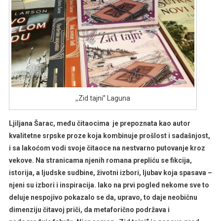
,,Zid tajni” Laguna
Ljiljana Šarac, među čitaocima je prepoznata kao autor
kvalitetne srpske proze koja kombinuje prošlost i sadašnjost,
i sa lakoćom vodi svoje čitaoce na nestvarno putovanje kroz
vekove. Na stranicama njenih romana prepliću se fikcija,
istorija, a ljudske sudbine, životni izbori, ljubav koja spasava –
njeni su izbori i inspiracija. Iako na prvi pogled nekome sve to
deluje nespojivo pokazalo se da, upravo, to daje neobičnu
dimenziju čitavoj priči, da metaforično podržava i