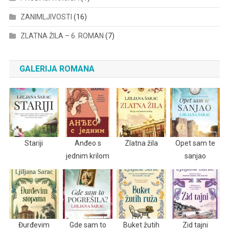
ZANIMLJIVOSTI
(16)
ZLATNA ŽILA – 6. ROMAN
(7)
GALERIJA ROMANA
Stariji
Anđeo s
Zlatna žila
Opet sam te
jednim krilom
sanjao
Đurđevim
Gde sam to
Buket žutih
Zid tajni