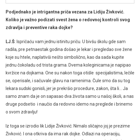
Podjednako je intrigantna priča vezana za Lidiju Živković.
Koliko je važno podizati svest žena o redovnoj kontroli svog
zdravlja i preventive raka dojke?
LJ.Š
: Ispričaću vam jednu istinitu priču. U bivšu školu gde sam
radila, pre petnaestak godina došao je lekar i pregledao sve žene
koje su htele, naplativši nešto simbolično, kao da sada kupite
jednu čokoladu od trista grama. Dvema koleginicama je napipao
kvržice na dojkama. One su nakon toga otišle specijalistima, lečile
se, operisale, i sačuvale glavu na ramenima. Čule smo da su tog
lekara sudski gonisli, jer je prekršio procedure, zakon, šta li… Ja
samo znam da je on sapasao dva života samo u našoj školi, a nas
druge podsetio i naučio da redovno idemo na preglede i brinemo
o svom zdravlju!
Iz toga se izrodio lik Lidije Živković. Nimalo sličajno joj je prezime
Živković. I ona otkriva da ima rak dojke. Odlazi na operaciju,