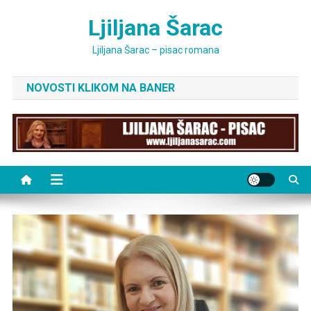
Skip
Ljiljana Šarac
to
content
Ljiljana Šarac – pisac romana
NOVOSTI KLIKOM NA BANER