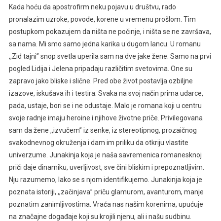
Kada hoću da apostrofirm neku pojavu u društvu, rado
pronalazim uzroke, povode, korene u vremenu prošlom. Tim
postupkom pokazujem da ništa ne počinje, i ništa se ne završava,
sa nama. Mi smo samo jedna karika u dugom lancu. U romanu
,,Zid tajni’’ snop svetla uperila sam na dve jake žene. Samo na prvi
pogled Lidija i Jelena pripadaju različitim svetovima. One su
zapravo jako bliske i slične. Pred obe život postavlja ozbiljne
izazove, iskušava ih i testira. Svaka na svoj način prima udarce,
pada, ustaje, bori se i ne odustaje. Malo je romana koji u centru
svoje radnje imaju heroine i njihove životne priče. Privilegovana
sam da žene ,,izvučem’’ iz senke, iz stereotipnog, prozaičnog
svakodnevnog okruženja i dam im priliku da otkriju vlastite
univerzume. Junakinja koja je naša savremenica romanesknoj
priči daje dinamiku, uverljivost, sve čini bliskim i prepoznatljivim.
Nju razumemo, lako se s njom identifikujemo. Junakinja koja je
poznata istoriji, ,,začinjava’’ priču glamurom, avanturom, manje
poznatim zanimljivostima. Vraća nas našim korenima, upućuje
na značajne događaje koji su krojili njenu, ali i našu sudbinu.