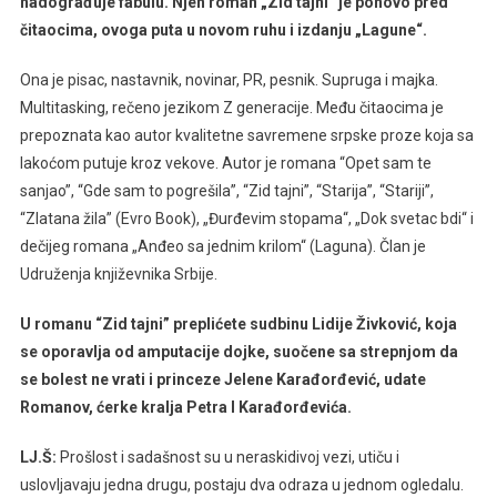
nadograđuje fabulu. Njen roman „Zid tajni“ je ponovo pred
čitaocima, ovoga puta u novom ruhu i izdanju „Lagune“.
Ona je pisac, nastavnik, novinar, PR, pesnik. Supruga i majka.
Multitasking, rečeno jezikom Z generacije. Među čitaocima je
prepoznata kao autor kvalitetne savremene srpske proze koja sa
lakoćom putuje kroz vekove. Autor je romana “Opet sam te
sanjao”, “Gde sam to pogrešila”, “Zid tajni”, “Starija”, “Stariji”,
“Zlatana žila” (Evro Book), „Đurđevim stopama“, „Dok svetac bdi“ i
dečijeg romana „Anđeo sa jednim krilom“ (Laguna). Član je
Udruženja književnika Srbije.
U romanu “Zid tajni” preplićete sudbinu Lidije Živković, koja
se oporavlja od amputacije dojke, suočene sa strepnjom da
se bolest ne vrati i princeze Jelene Karađorđević, udate
Romanov, ćerke kralja Petra I Karađorđevića.
LJ.Š:
Prošlost i sadašnost su u neraskidivoj vezi, utiču i
uslovljavaju jedna drugu, postaju dva odraza u jednom ogledalu.