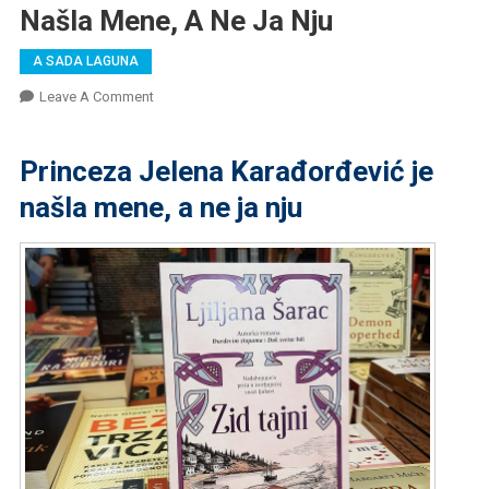
Našla Mene, A Ne Ja Nju
A SADA LAGUNA
On
Leave A Comment
Princeza
Jelena
Princeza Jelena Karađorđević je
Karađorđević
Je
našla mene, a ne ja nju
Našla
Mene,
A
Ne
Ja
Nju