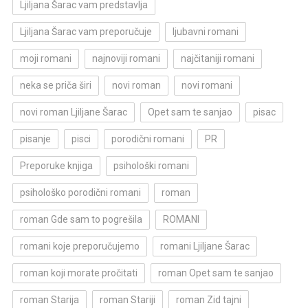
Ljiljana Šarac vam predstavlja
Ljiljana Šarac vam preporučuje
ljubavni romani
moji romani
najnoviji romani
najčitaniji romani
neka se priča širi
novi roman
novi romani
novi roman Ljiljane Šarac
Opet sam te sanjao
pisac
pisanje
pisci
porodični romani
PR
Preporuke knjiga
psihološki romani
psihološko porodični romani
roman
roman Gde sam to pogrešila
ROMANI
romani koje preporučujemo
romani Ljiljane Šarac
roman koji morate pročitati
roman Opet sam te sanjao
roman Starija
roman Stariji
roman Zid tajni