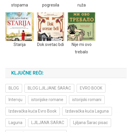
stopama
pogresila
ruža
Starija
Dok svetac bdi
Nije mi ovo
trebalo
KLJUČNE REČI:
BLOG
BLOG LJILJANE ŠARAC
EVRO BOOK
Intervju
istorijske romane
istorijski romani
Izdavačka kuća Evro Book
Izdavačka kuća Laguna
Laguna
LJILJANA SARAC
Ljiljana Šarac pisac