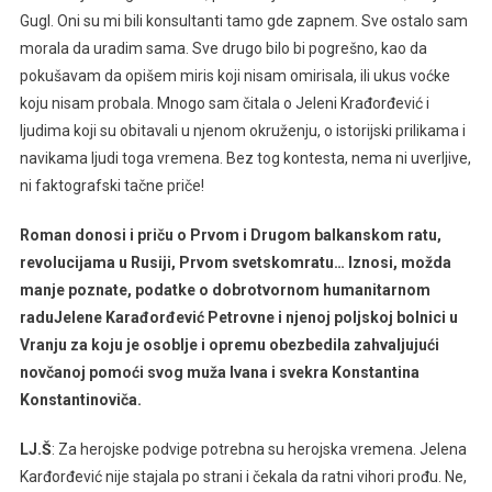
Gugl. Oni su mi bili konsultanti tamo gde zapnem. Sve ostalo sam
morala da uradim sama. Sve drugo bilo bi pogrešno, kao da
pokušavam da opišem miris koji nisam omirisala, ili ukus voćke
koju nisam probala. Mnogo sam čitala o Jeleni Krađorđević i
ljudima koji su obitavali u njenom okruženju, o istorijski prilikama i
navikama ljudi toga vremena. Bez tog kontesta, nema ni uverljive,
ni faktografski tačne priče!
Roman donosi i priču o Prvom i Drugom balkanskom ratu,
revolucijama u Rusiji, Prvom svetskomratu… Iznosi, možda
manje poznate, podatke o dobrotvornom humanitarnom
raduJelene Karađorđević Petrovne i njenoj poljskoj bolnici u
Vranju za koju je osoblje i opremu obezbedila zahvaljujući
novčanoj pomoći svog muža Ivana i svekra Konstantina
Konstantinoviča.
LJ.Š
: Za herojske podvige potrebna su herojska vremena. Jelena
Karđorđević nije stajala po strani i čekala da ratni vihori prođu. Ne,