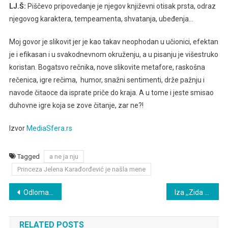
LJ.Š:
Piščevo pripovedanje je njegov književni otisak prsta, odraz
njegovog karaktera, tempeamenta, shvatanja, ubeđenja…
Moj govor je slikovit jer je kao takav neophodan u učionici, efektan
je i efikasan i u svakodnevnom okruženju, a u pisanju je višestruko
koristan. Bogatsvo rečnika, nove slikovite metafore, raskošna
rečenica, igre rečima, humor, snažni sentimenti, drže pažnju i
navode čitaoce da isprate priče do kraja. A u tome i jeste smisao
duhovne igre koja se zove čitanje, zar ne?!
Izvor
MediaSfera.rs
Tagged
a ne ja nju
Princeza Jelena Karađorđević je našla mene
Post
Odlomak iz romana ,,Zid tajni’’, (Laguna, reizdanje)
Iza ,,Zida tajni’’
navigation
RELATED POSTS