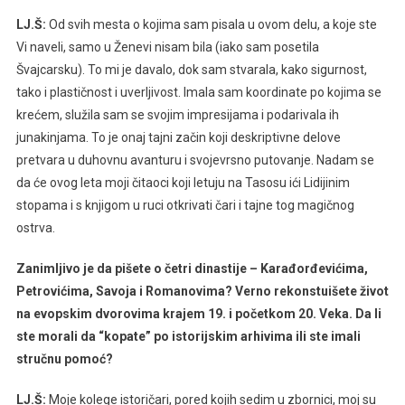
LJ.Š:
Od svih mesta o kojima sam pisala u ovom delu, a koje ste
Vi naveli, samo u Ženevi nisam bila (iako sam posetila
Švajcarsku). To mi je davalo, dok sam stvarala, kako sigurnost,
tako i plastičnost i uverljivost. Imala sam koordinate po kojima se
krećem, služila sam se svojim impresijama i podarivala ih
junakinjama. To je onaj tajni začin koji deskriptivne delove
pretvara u duhovnu avanturu i svojevrsno putovanje. Nadam se
da će ovog leta moji čitaoci koji letuju na Tasosu ići Lidijinim
stopama i s knjigom u ruci otkrivati čari i tajne tog magičnog
ostrva.
Zanimljivo je da pišete o četri dinastije – Karađorđevićima,
Petrovićima, Savoja i Romanovima? Verno rekonstuišete život
na evopskim dvorovima krajem 19. i početkom 20. Veka. Da li
ste morali da “kopate” po istorijskim arhivima ili ste imali
stručnu pomoć?
LJ.Š:
Moje kolege istoričari, pored kojih sedim u zbornici, moj su