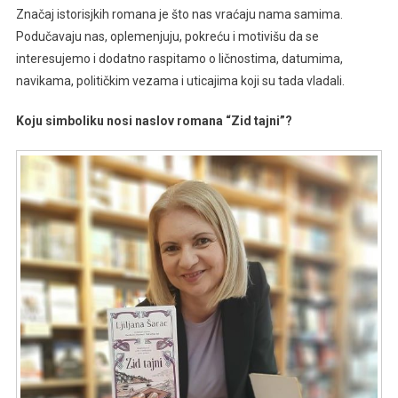
Značaj istorisjkih romana je što nas vraćaju nama samima.
Podučavaju nas, oplemenjuju, pokreću i motivišu da se
interesujemo i dodatno raspitamo o ličnostima, datumima,
navikama, političkim vezama i uticajima koji su tada vladali.
Koju simboliku nosi naslov romana “Zid tajni”?