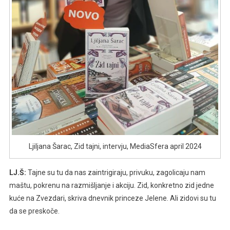
Ljiljana Šarac, Zid tajni, intervju, MediaSfera april 2024
LJ.Š:
Tajne su tu da nas zaintrigiraju, privuku, zagolicaju nam
maštu, pokrenu na razmišljanje i akciju. Zid, konkretno zid jedne
kuće na Zvezdari, skriva dnevnik princeze Jelene. Ali zidovi su tu
da se preskoče.