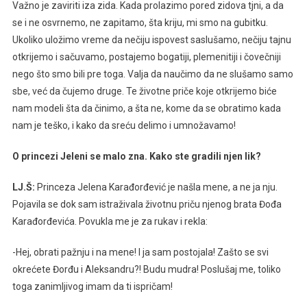
Važno je zaviriti iza zida. Kada prolazimo pored zidova tjni, a da
se i ne osvrnemo, ne zapitamo, šta kriju, mi smo na gubitku.
Ukoliko uložimo vreme da nečiju ispovest saslušamo, nečiju tajnu
otkrijemo i sačuvamo, postajemo bogatiji, plemenitiji i čovečniji
nego što smo bili pre toga. Valja da naučimo da ne slušamo samo
sbe, već da čujemo druge. Te životne priče koje otkrijemo biće
nam modeli šta da činimo, a šta ne, kome da se obratimo kada
nam je teško, i kako da sreću delimo i umnožavamo!
O princezi Jeleni se malo zna. Kako ste gradili njen lik?
LJ.Š:
Princeza Jelena Karađorđević je našla mene, a ne ja nju.
Pojavila se dok sam istraživala životnu priču njenog brata Đođa
Karađorđevića. Povukla me je za rukav i rekla:
-Hej, obrati pažnju i na mene! I ja sam postojala! Zašto se svi
okrećete Đorđu i Aleksandru?! Budu mudra! Poslušaj me, toliko
toga zanimljivog imam da ti ispričam!