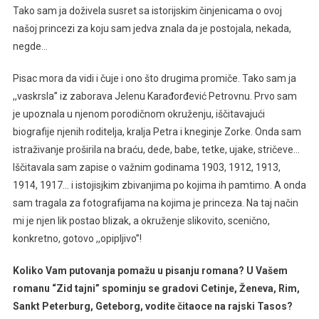
Tako sam ja doživela susret sa istorijskim činjenicama o ovoj
našoj princezi za koju sam jedva znala da je postojala, nekada,
negde…
Pisac mora da vidi i čuje i ono što drugima promiče. Tako sam ja
,,vaskrsla’’ iz zaborava Jelenu Karađorđević Petrovnu. Prvo sam
je upoznala u njenom porodičnom okruženju, iščitavajući
biografije njenih roditelja, kralja Petra i kneginje Zorke. Onda sam
istraživanje proširila na braću, dede, babe, tetke, ujake, stričeve…
Iščitavala sam zapise o važnim godinama 1903, 1912, 1913,
1914, 1917… i istojisjkim zbivanjima po kojima ih pamtimo. A onda
sam tragala za fotografijama na kojima je princeza. Na taj način
mi je njen lik postao blizak, a okruženje slikovito, scenično,
konkretno, gotovo ,,opipljivo’’!
Koliko Vam putovanja pomažu u pisanju romana? U Vašem
romanu “Zid tajni” spominju se gradovi Cetinje, Ženeva, Rim,
Sankt Peterburg, Geteborg, vodite čitaoce na rajski Tasos?