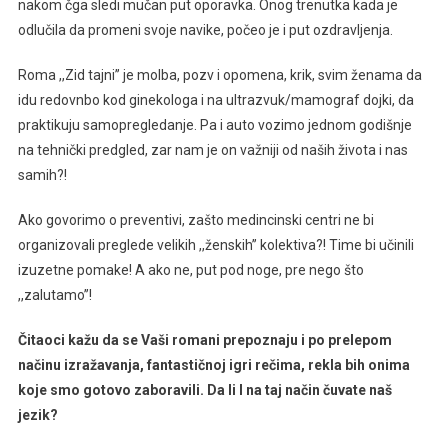
nakom čga sledi mučan put oporavka. Onog trenutka kada je
odlučila da promeni svoje navike, počeo je i put ozdravljenja.
Roma ,,Zid tajni’’ je molba, pozv i opomena, krik, svim ženama da
idu redovnbo kod ginekologa i na ultrazvuk/mamograf dojki, da
praktikuju samopregledanje. Pa i auto vozimo jednom godišnje
na tehnički predgled, zar nam je on važniji od naših života i nas
samih?!
Ako govorimo o preventivi, zašto medincinski centri ne bi
organizovali preglede velikih ,,ženskih’’ kolektiva?! Time bi učinili
izuzetne pomake! A ako ne, put pod noge, pre nego što
,,zalutamo’’!
Čitaoci kažu da se Vaši romani prepoznaju i po prelepom
načinu izražavanja, fantastičnoj igri rečima, rekla bih onima
koje smo gotovo zaboravili. Da li I na taj način čuvate naš
jezik?