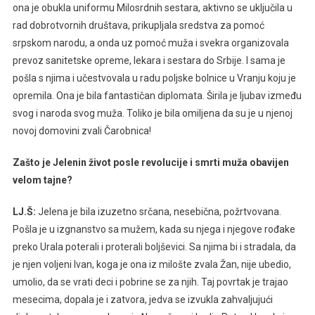
ona je obukla uniformu Milosrdnih sestara, aktivno se uključila u
rad dobrotvornih društava, prikupljala sredstva za pomoć
srpskom narodu, a onda uz pomoć muža i svekra organizovala
prevoz sanitetske opreme, lekara i sestara do Srbije. I sama je
pošla s njima i učestvovala u radu poljske bolnice u Vranju koju je
opremila. Ona je bila fantastičan diplomata. Širila je ljubav između
svog i naroda svog muža. Toliko je bila omiljena da su je u njenoj
novoj domovini zvali Čarobnica!
Zašto je Jelenin život posle revolucije i smrti muža obavijen
velom tajne?
LJ.Š:
Jelena je bila izuzetno srčana, nesebična, požrtvovana.
Pošla je u izgnanstvo sa mužem, kada su njega i njegove rođake
preko Urala poterali i proterali boljševici. Sa njima bi i stradala, da
je njen voljeni Ivan, koga je ona iz milošte zvala Žan, nije ubedio,
umolio, da se vrati deci i pobrine se za njih. Taj povrtak je trajao
mesecima, dopala je i zatvora, jedva se izvukla zahvaljujući