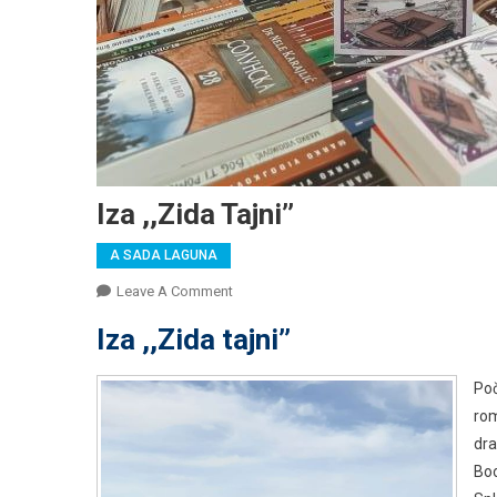
Iza ,,Zida Tajni’’
A SADA LAGUNA
On
Leave A Comment
Iza
Iza ,,Zida tajni’’
,,Zida
Tajni’’
Poč
rom
dra
Boo