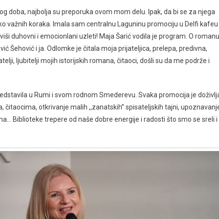
nog doba, najbolja su preporuka ovom mom delu. Ipak, da bi se za njega
iko važnih koraka. Imala sam centralnu Laguninu promociju u Delfi kafeu
jviši duhovni i emocionlani uzleti! Maja Šarić vodila je program. O roman
ć Šehović i ja. Odlomke je čitala moja prijateljica, prelepa, predivna,
i, ljubitelji mojih istorijskih romana, čitaoci, došli su da me podrže i
edstavila u Rumi i svom rodnom Smederevu. Svaka promocija je doživlj
, čitaocima, otkrivanje malih ,,zanatskih’’ spisateljskih tajni, upoznavanj
… Biblioteke trepere od naše dobre energije i radosti što smo se sreli i