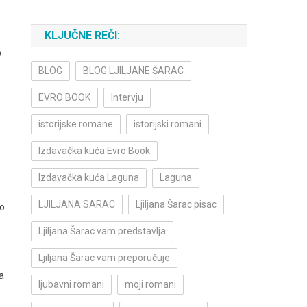
KLJUČNE REČI:
o
BLOG
BLOG LJILJANE ŠARAC
EVRO BOOK
Intervju
istorijske romane
istorijski romani
Izdavačka kuća Evro Book
Izdavačka kuća Laguna
Laguna
LJILJANA SARAC
Ljiljana Šarac pisac
eo
Ljiljana Šarac vam predstavlja
Ljiljana Šarac vam preporučuje
a
ljubavni romani
moji romani