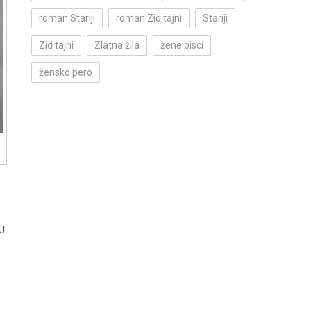
roman Stariji
roman Zid tajni
Stariji
Zid tajni
Zlatna žila
žene pisci
žensko pero
 U