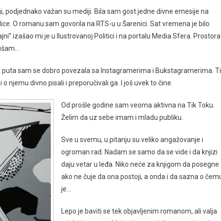
i, podjednako važan su mediji. Bila sam gost jedne divne emesije na
ce. O romanu sam govorila na RTS-u u Šarenici. Sat vremena je bilo
’’ izašao mi je u Ilustrovanoj Politici i na portalu Media Sfera. Prostora
slušam…
ga puta sam se dobro povezala sa Instagramerima i Bukstagramerima. Ti
 i o njemu divno pisali i preporučivali ga. I još uvek to čine.
Od prošle godine sam veoma aktivna na Tik Toku.
Želim da uz sebe imam i mladu publiku.
Sve u svemu, u pitanju su veliko angažovanje i
ogroman rad. Nadam se samo da se vide i da knjizi
daju vetar u leđa. Niko neće za knjigom da posegne
ako ne čuje da ona postoji, a onda i da sazna o čem
je…
Lepo je baviti se tek objavljenim romanom, ali valja