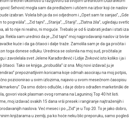
etom srećnih okolnosti u razgovoru sa svojom urednicom Dubravkom
gović Šehović mogla sam da predlažem i utičem na izbor koji će naslov
bude izabran. Volela bih ja da svi odjednom i ,,Opet sam te sanjao’’, ,,Gde
to pogrešila’’, ,,Zid tajni’’, ,,Starija’’, ,,Stariji’’, ,,Zlatna žila’’, ugledaju svetl
a, ali to nije ni realno, ni moguće. Trebalo je od 6 izabrati jedan i stati iza
ga. Rekla sam urednici da je ,,Zid tajni’’ moj najprodavaniji naslov iz bivše
avačke kuće i da ga čitaoci i dalje traže. Zamolila sam je da ga pročita i
on toga donese odluku. Urednica se oslonila na moj sud, pročitala je
igu i zavolelala svet Jelene Karađorđević i Lidije Živković isto koliko i ja i
i čitaoci. Tako se knjiga ,,probudila’’ iz sna. Moj novi izdavač ju je
rendirao’’ prepoznatljivim koricama koje odmah asociraju na moj potpis,
ično pozicionirao u svim izlozima, najavio u svom mesečnom časopisu
ukmarkeru’’. Da smo dobro odlučile, i da je dobro odrađen marketinški d
la, govori visok plasman ovog romana na Laguninoj Top 40 hit listi.
me, moj izdavač svakih 15 dana vrši presek i rangiranje najtraženijih i
prodavanijih naslova. Već mesec i po ,,Zid’’ je u Top 20. To je jako dobro,
guninim knjižarama u zemlji, pa ko hoće neku blic preporuku, samo pogled