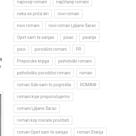
najnoviji romani
najčitaniji romani
neka se priča širi
novi roman
u
novi romani
novi roman Ljiljane Šarac
Opet sam te sanjao
pisac
pisanje
pisci
porodični romani
PR
aj
Preporuke knjiga
psihološki romani
e
psihološko porodični romani
roman
roman Gde sam to pogrešila
ROMANI
romani koje preporučujemo
romani Ljiljane Šarac
roman koji morate pročitati
roman Opet sam te sanjao
roman Starija