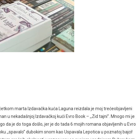
etkom marta Izdavačka kuća Laguna reizdala je moj trećeobjavljeni
an u nekadašnjoj Izdavačkoj kući Evro Book – ,,Zid tajni’’. Mnogo mi je
go da je do toga došlo, jer je do tada 6 mojih romana objavljenih u Evro
ku ,,spavalo’’ dubokim snom kao Uspavala Lepotica u poznatoj bajci!