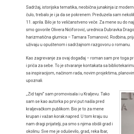
Sadržaj, istorijska tematika, neobična junakinja iz moder
čulo, trebalo je i ja da se pokrenem. Preduzela sam nekol
11. aprila. Bilo je to veličanstveno veče. Za mene su do na
smo govorile Olivera Nićiforović, urednica Dubravka Dragovi
harizmatična glumica – Tamara Tomanović. Rodbina, prijatelj
uživaju u opuštenom i sadržajnom razgovoru o romanu.
Kao zagrevanje za ovaj događaj – roman sam pre toga pr
i priča za sebe. To je stvaranje kontakata sa bibliotekarima
sa inspiracijom, načinom rada, novim projektima, planovima
upoznali.
,,Zid tajni’’ sam promovisala i u Kraljevu. Tako
sam se kao autorka po prvi put našla pred
kraljevačkom publikom. Bio je to za mene
krupan i važan korak napred. U tom kraju su
nam dragi prijatelji, pa smo s njima obišli grad i
okolinu. Sve me je oduševilo, grad, reka Ibar,