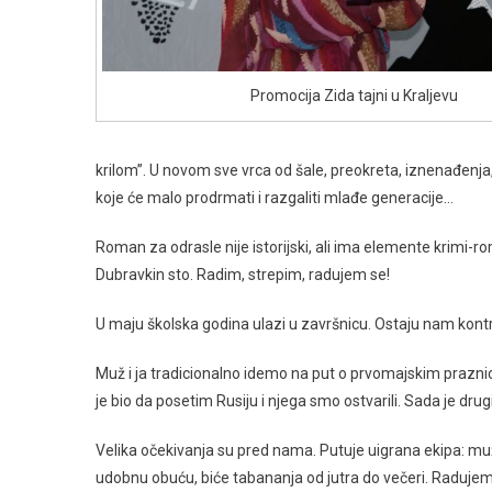
Promocija Zida tajni u Kraljevu
krilom’’. U novom sve vrca od šale, preokreta, iznenađenja,
koje će malo prodrmati i razgaliti mlađe generacije…
Roman za odrasle nije istorijski, ali ima elemente krimi-ro
Dubravkin sto. Radim, strepim, radujem se!
U maju školska godina ulazi u završnicu. Ostaju nam kon
Muž i ja tradicionalno idemo na put o prvomajskim praznic
je bio da posetim Rusiju i njega smo ostvarili. Sada je drug
Velika očekivanja su pred nama. Putuje uigrana ekipa: mu
udobnu obuću, biće tabananja od jutra do večeri. Radujem s