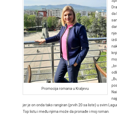
Spl
Dra
da 
sam 
dan
nje
izd
nak
knj
moj
,,b
odl
,,B
pos
Promocija romana u Kraljevu
Nai
naj
jer je on onda tako rangiran (prvih 20 sa liste) u svim La
Top listu i među njima može da pronađe i moj roman.