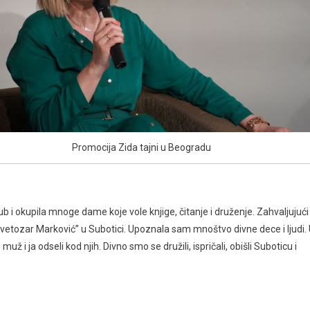
Promocija Zida tajni u Beogradu
lub i okupila mnoge dame koje vole knjige, čitanje i druženje. Zahvaljujući
etozar Marković’’ u Subotici. Upoznala sam mnoštvo divne dece i ljudi.
i ja odseli kod njih. Divno smo se družili, ispričali, obišli Suboticu i