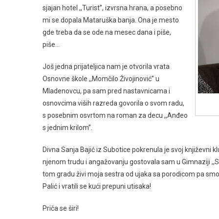
sjajan hotel ,,Turist’’, izvrsna hrana, a posebno
mi se dopala Mataruška banja. Ona je mesto
gde treba da se ode na mesec dana i piše,
piše…
Još jedna prijateljica nam je otvorila vrata
Osnovne škole ,,Momčilo Živojinović’’ u
Mladenovcu, pa sam pred nastavnicama i
osnovcima viših razreda govorila o svom radu,
s posebnim osvrtom na roman za decu ,,Anđeo
s jednim krilom’’.
Divna Sanja Bajić iz Subotice pokrenula je svoj književni k
njenom trudu i angažovanju gostovala sam u Gimnaziji ,,Sv
tom gradu živi moja sestra od ujaka sa porodicom pa smo muž 
Palić i vratili se kući prepuni utisaka!
Priča se širi!