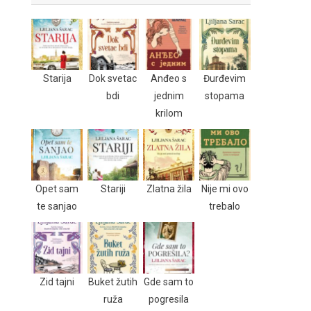
Starija
Dok svetac
Anđeo s
Đurđevim
bdi
jednim
stopama
krilom
Opet sam
Stariji
Zlatna žila
Nije mi ovo
te sanjao
trebalo
Zid tajni
Buket žutih
Gde sam to
ruža
pogresila