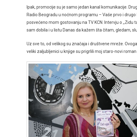
Ipak, promocije su je samo jedan kanal komunikacije. Drug
Radio Beogradu u noćnom programu – Vaše prvo i drugo li
posvećeno mom gostovanju na TV KCN. Intervju o ,,Zidu tajni
sam dobila i u listu Danas da kažem šta čitam, gledam, 
Uz sve to, od velikog su značaja i društvene mreže. Ovo
veliki zaljubljenici u knjige su prigrlili moj staro-novi roman