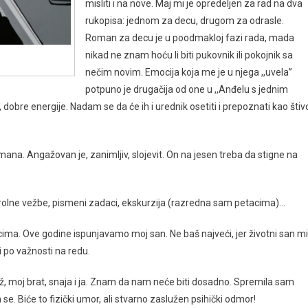
misliti i na nove. Maj mi je opredeljen za rad na dva
rukopisa: jednom za decu, drugom za odrasle.
Roman za decu je u poodmakloj fazi rada, mada
nikad ne znam hoću li biti pukovnik ili pokojnik sa
nečim novim. Emocija koja me je u njega ,,uvela’’
potpuno je drugačija od one u ,,Anđelu s jednim
 dobre energije. Nadam se da će ih i urednik osetiti i prepoznati kao štiv
mana. Angažovan je, zanimljiv, slojevit. On na jesen treba da stigne na
trolne vežbe, pismeni zadaci, ekskurzija (razredna sam petacima)…
ima. Ove godine ispunjavamo moj san. Ne baš najveći, jer životni san mi
i po važnosti na redu.
ž, moj brat, snaja i ja. Znam da nam neće biti dosadno. Spremila sam
e. Biće to fizički umor, ali stvarno zaslužen psihički odmor!