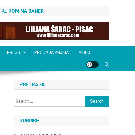
 KLIKOM NA BANER
PRESS
PRODAJA KNJIGA
VIDEO
PRETRAGA
Search
for:
RUBRIKE