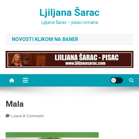
Skip
Ljiljana Šarac
to
content
Ljiljana Šarac – pisac romana
NOVOSTI KLIKOM NA BANER
Mala
On
Leave A Comment
Mala