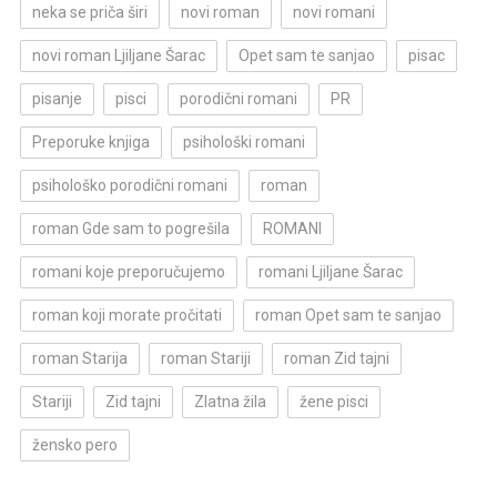
neka se priča širi
novi roman
novi romani
novi roman Ljiljane Šarac
Opet sam te sanjao
pisac
pisanje
pisci
porodični romani
PR
Preporuke knjiga
psihološki romani
psihološko porodični romani
roman
roman Gde sam to pogrešila
ROMANI
romani koje preporučujemo
romani Ljiljane Šarac
roman koji morate pročitati
roman Opet sam te sanjao
roman Starija
roman Stariji
roman Zid tajni
Stariji
Zid tajni
Zlatna žila
žene pisci
žensko pero