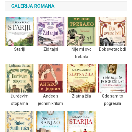
GALERIJA ROMANA
Stariji
Zid tajni
Nije mi ovo
Dok svetac bdi
trebalo
Đurđevim
Anđeo s
Zlatna žila
Gde sam to
stopama
jednim krilom
pogresila