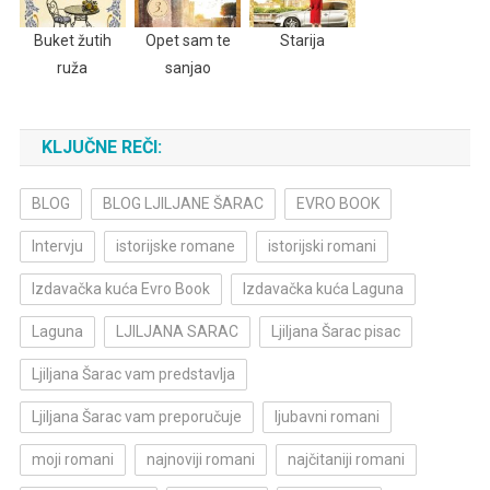
Buket žutih
Opet sam te
Starija
ruža
sanjao
KLJUČNE REČI:
BLOG
BLOG LJILJANE ŠARAC
EVRO BOOK
Intervju
istorijske romane
istorijski romani
Izdavačka kuća Evro Book
Izdavačka kuća Laguna
Laguna
LJILJANA SARAC
Ljiljana Šarac pisac
Ljiljana Šarac vam predstavlja
Ljiljana Šarac vam preporučuje
ljubavni romani
moji romani
najnoviji romani
najčitaniji romani