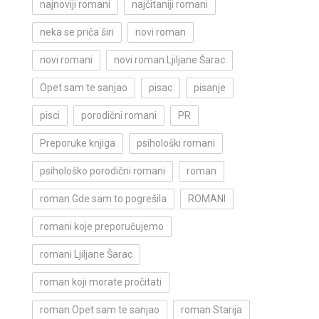
najnoviji romani
najčitaniji romani
neka se priča širi
novi roman
novi romani
novi roman Ljiljane Šarac
Opet sam te sanjao
pisac
pisanje
pisci
porodični romani
PR
Preporuke knjiga
psihološki romani
psihološko porodični romani
roman
roman Gde sam to pogrešila
ROMANI
romani koje preporučujemo
romani Ljiljane Šarac
roman koji morate pročitati
roman Opet sam te sanjao
roman Starija