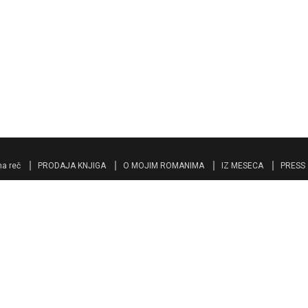
a reč
PRODAJA KNJIGA
O MOJIM ROMANIMA
IZ MESECA
PRESS