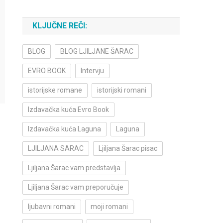
KLJUČNE REČI:
BLOG
BLOG LJILJANE ŠARAC
EVRO BOOK
Intervju
istorijske romane
istorijski romani
Izdavačka kuća Evro Book
Izdavačka kuća Laguna
Laguna
LJILJANA SARAC
Ljiljana Šarac pisac
Ljiljana Šarac vam predstavlja
Ljiljana Šarac vam preporučuje
ljubavni romani
moji romani