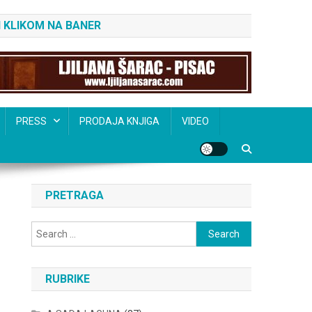
 KLIKOM NA BANER
PRESS
PRODAJA KNJIGA
VIDEO
PRETRAGA
Search
for:
RUBRIKE