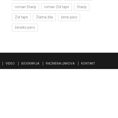
roman Stariji
roman Zid tajni
Stariji
Zid tajni
Zlatna žila
žene pisci
žensko pero
VIDEO
BIOGRAFIJA
RAZMENA LINKOVA
KONTAKT