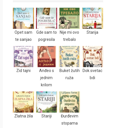
Opet sam
Gde sam to
Nije mi ovo
Starija
te sanjao
pogresila
trebalo
Zid tajni
Anđeo s
Buket žutih
Dok svetac
jednim
ruža
bdi
krilom
Zlatna žila
Stariji
Đurđevim
stopama