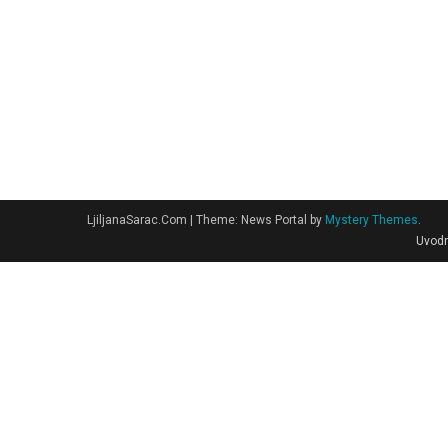
LjiljanaSarac.Com
|
Theme: News Portal by
Mystery Themes
.
Uvodn