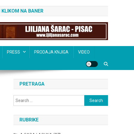
 KLIKOM NA BANER
PRESS
PRODAJA KNJIGA
VIDEO
PRETRAGA
Search
for:
RUBRIKE