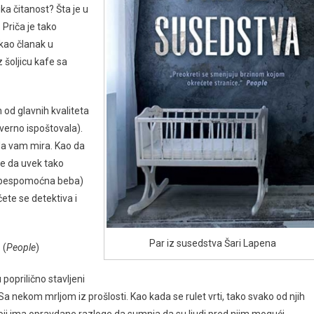
ka čitanost? Šta je u
Priča je tako
 kao članak u
 šoljicu kafe sa
 od glavnih kvaliteta
 verno ispoštovala).
 da vam mira. Kao da
me da uvek tako
a bespomoćna beba)
ćete se detektiva i
Par iz susedstva Šari Lapena
 (
People
)
poprilično stavljeni
. Sa nekom mrljom iz prošlosti. Kao kada se rulet vrti, tako svako od njih