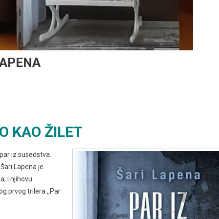
 LAPENA
O KAO ŽILET
par iz susedstva.
 Šari Lapena je
a, i njihovu
g prvog trilera ,,Par