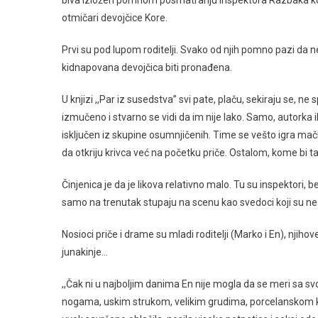
biva izložen pomnom posmatranju inspektora Razbaka koj
otmičari devojčice Kore.
Prvi su pod lupom roditelji. Svako od njih pomno pazi da n
kidnapovana devojčica biti pronađena.
U knjizi ,,Par iz susedstva” svi pate, plaču, sekiraju se, ne 
izmučeno i stvarno se vidi da im nije lako. Samo, autorka i
isključen iz skupine osumnjičenih. Time se vešto igra mačke
da otkriju krivca već na početku priče. Ostalom, kome bi tak
Činjenica je da je likova relativno malo. Tu su inspektori, 
samo na trenutak stupaju na scenu kao svedoci koji su nešto
Nosioci priče i drame su mladi roditelji (Marko i En), njihov
junakinje…
,,Čak ni u najboljim danima En nije mogla da se meri s
nogama, uskim strukom, velikim grudima, porcelanskom k