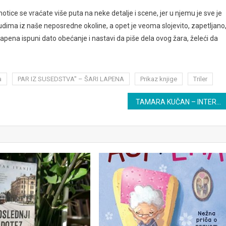
tice se vraćate više puta na neke detalje i scene, jer u njemu je sve je
ljudima iz naše neposredne okoline, a opet je veoma slojevito, zapetljano
apena ispuni dato obećanje i nastavi da piše dela ovog žara, želeći da
a
PAR IZ SUSEDSTVA'' – ŠARI LAPENA
Prikaz knjige
Triler
TAMARA KUČAN – INTERVJU