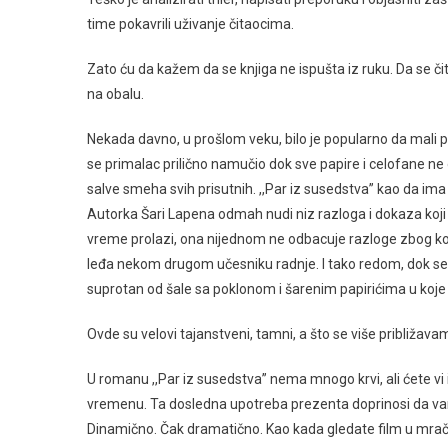
time pokavrili uživanje čitaocima.
Zato ću da kažem da se knjiga ne ispušta iz ruku. Da se čit
na obalu.
Nekada davno, u prošlom veku, bilo je popularno da mali p
se primalac prilično namučio dok sve papire i celofane ne 
salve smeha svih prisutnih. ,,Par iz susedstva” kao da ima 
Autorka Šari Lapena odmah nudi niz razloga i dokaza koji 
vreme prolazi, ona nijednom ne odbacuje razloge zbog kojih n
leđa nekom drugom učesniku radnje. I tako redom, dok se 
suprotan od šale sa poklonom i šarenim papirićima u koje 
Ovde su velovi tajanstveni, tamni, a što se više približavam
U romanu ,,Par iz susedstva” nema mnogo krvi, ali ćete vi 
vremenu. Ta dosledna upotreba prezenta doprinosi da vam 
Dinamično. Čak dramatično. Kao kada gledate film u mračn