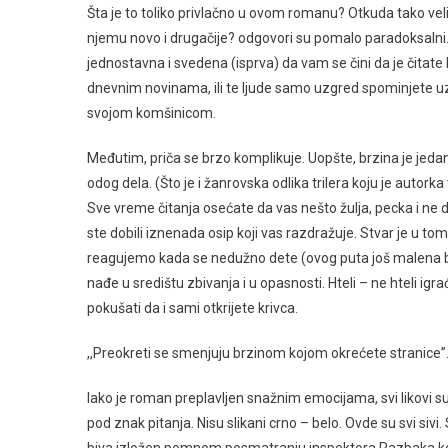
Šta je to toliko privlačno u ovom romanu? Otkuda tako veli
njemu novo i drugačije? odgovori su pomalo paradoksalni. 
jednostavna i svedena (isprva) da vam se čini da je čitate
dnevnim novinama, ili te ljude samo uzgred spominjete uz
svojom komšinicom.
Međutim, priča se brzo komplikuje. Uopšte, brzina je jedan
odog dela. (Što je i žanrovska odlika trilera koju je autorka
Sve vreme čitanja osećate da vas nešto žulja, pecka i ne
ste dobili iznenada osip koji vas razdražuje. Stvar je u to
reagujemo kada se nedužno dete (ovog puta još malen
nađe u središtu zbivanja i u opasnosti. Hteli – ne hteli igra
pokušati da i sami otkrijete krivca.
,,Preokreti se smenjuju brzinom kojom okrećete stranice”.
Iako je roman preplavljen snažnim emocijama, svi likovi su 
pod znak pitanja. Nisu slikani crno – belo. Ovde su svi sivi