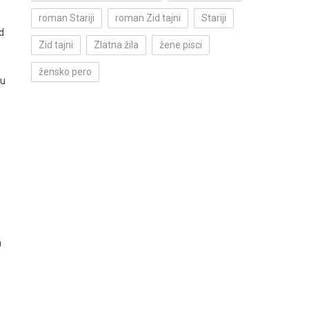
roman Stariji
roman Zid tajni
Stariji
d
Zid tajni
Zlatna žila
žene pisci
žensko pero
mu
a