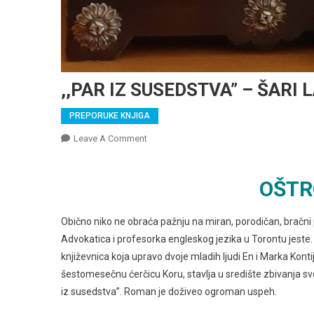
,,PAR IZ SUSEDSTVA” – ŠARI
PREPORUKE KNJIGA
On
Leave A Comment
,,PAR
IZ
OŠTR
SUSEDSTVA”
–
ŠARI
Obično niko ne obraća pažnju na miran, porodičan, bračni 
LAPENA
Advokatica i profesorka engleskog jezika u Torontu jeste.
književnica koja upravo dvoje mladih ljudi En i Marka Kontij
šestomesečnu ćerčicu Koru, stavlja u središte zbivanja svo
iz susedstva”. Roman je doživeo ogroman uspeh.