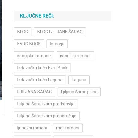
KLJUČNE REČI:
BLOG
BLOG LJILJANE ŠARAC
EVRO BOOK
Intervju
istorijske romane
istorijski romani
Izdavačka kuća Evro Book
Izdavačka kuća Laguna
Laguna
LJILJANA SARAC
Ljiljana Šarac pisac
Ljiljana Šarac vam predstavlja
Ljiljana Šarac vam preporučuje
ljubavni romani
moji romani