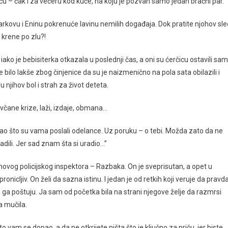
eću – čak i za večeru kod kuće, na koju je pozvan samo jedan bračni par.”
arkovu i Eninu pokrenuće lavinu nemilih događaja. Dok pratite njohov sle
a krene po zlu?!
u, iako je bebisiterka otkazala u poslednji čas, a oni su ćerčicu ostavili sa
 bilo lakše zbog činjenice da su je naizmenično na pola sata obilazili i
njihov bol i strah za život deteta.
ovčane krize, laži, izdaje, obmana…
kao što su vama poslali odelance. Uz poruku – o tebi. Možda zato da ne
uradili. Jer sad znam šta si uradio…”
novog policijskog inspektora – Razbaka. On je sveprisutan, a opet u
ronicljiv. On želi da sazna istinu. I jedan je od retkih koji veruje da pravd
 ga poštuju. Ja sam od početka bila na strani njegove želje da razmrsi
a mučila.
što vam se dopao, a da ne otkrijete ništa što je ključno za priču, jer biste