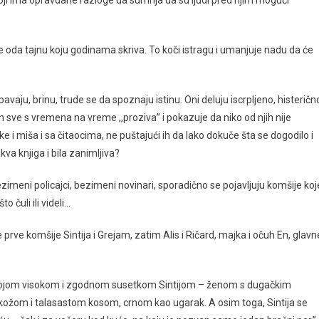
i ima opravdane razloge da sumnja da su ljudi pred njim mogući
e oda tajnu koju godinama skriva. To koči istragu i umanjuje nadu da će
spavaju, brinu, trude se da spoznaju istinu. Oni deluju iscrpljeno, histeričn
h sve s vremena na vreme ,,proziva” i pokazuje da niko od njih nije
 i miša i sa čitaocima, ne puštajući ih da lako dokuče šta se dogodilo i
va knjiga i bila zanimljiva?
bezimeni policajci, bezimeni novinari, sporadično se pojavljuju komšije koj
 čuli ili videli…
e prve komšije Sintija i Grejam, zatim Alis i Ričard, majka i očuh En, glavn
a svojom visokom i zgodnom susetkom Sintijom – ženom s dugačkim
ožom i talasastom kosom, crnom kao ugarak. A osim toga, Sintija se