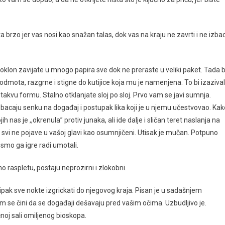
a brzo jer vas nosi kao snažan talas, dok vas na kraju ne zavrti i ne izbac
oklon zavijate u mnogo papira sve dok ne preraste u veliki paket. Tada b
odmota, razgrne i stigne do kutijice koja mu je namenjena. To bi izaziva
takvu formu. Stalno otklanjate sloj po sloj. Prvo vam se javi sumnja.
bacaju senku na događaj i postupak lika koji je u njemu učestvovao. Kak
as je ,,okrenula” protiv junaka, ali ide dalje i sličan teret naslanja na
svi ne pojave u vašoj glavi kao osumnjičeni. Utisak je mučan. Potpuno
smo ga igre radi umotali.
o raspletu, postaju neprozirni i zlokobni.
ipak sve nokte izgrickati do njegovog kraja. Pisan je u sadašnjem
se čini da se događaji dešavaju pred vašim očima. Uzbudljivo je.
oj sali omiljenog bioskopa.