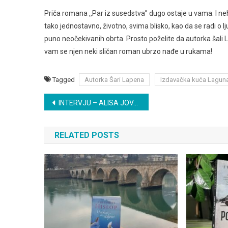
Priča romana ,,Par iz susedstva” dugo ostaje u vama. I neho
tako jednostavno, životno, svima blisko, kao da se radi o 
puno neočekivanih obrta. Prosto poželite da autorka šali L
vam se njen neki sličan roman ubrzo nađe u rukama!
Tagged
Autorka Šari Lapena
Izdavačka kuća Lagun
Post
INTERVJU – ALISA JOVANOVIĆ
navigation
RELATED POSTS