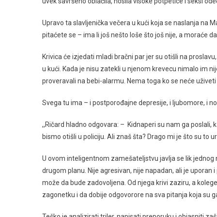
uvek savršeno oblačila, nosila visoke potpetice i seksi od
Upravo ta slavljenička večera u kući koja se naslanja na M
pitaćete se – ima li još nešto loše što još nije, a moraće d
Krivica će izjedati mladi bračni par jer su otišli na proslav
u kući. Kada je nisu zatekli u njenom krevecu nimalo im nije
proveravali na bebi-alarmu. Nema toga ko se neće uživeti u 
Svega tu ima – i postporođajne depresije, i ljubomore, i n
,,Ričard hladno odgovara: – Kidnaperi su nam ga poslali, 
bismo otišli u policiju. Ali znaš šta? Drago mi je što su to 
U ovom inteligentnom zamešateljstvu javlja se lik jednog 
drugom planu. Nije agresivan, nije napadan, ali je uporan i p
može da bude zadovoljena. Od njega krivi zaziru, a kolege
zagonetku i da dobije odgovorore na sva pitanja koja su g
Teško je analizirati triler, napisati preporuku i objasniti za