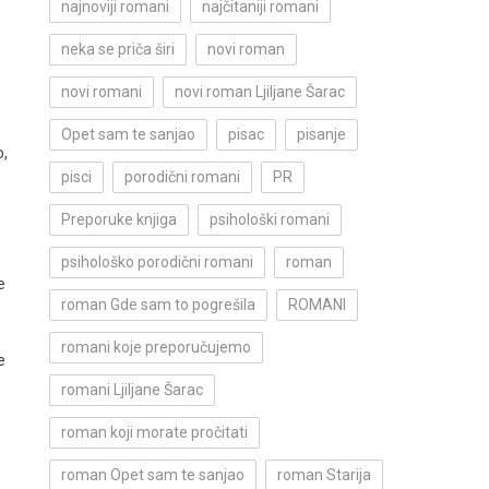
najnoviji romani
najčitaniji romani
neka se priča širi
novi roman
novi romani
novi roman Ljiljane Šarac
Opet sam te sanjao
pisac
pisanje
o,
pisci
porodični romani
PR
Preporuke knjiga
psihološki romani
psihološko porodični romani
roman
e
roman Gde sam to pogrešila
ROMANI
romani koje preporučujemo
e
romani Ljiljane Šarac
roman koji morate pročitati
roman Opet sam te sanjao
roman Starija