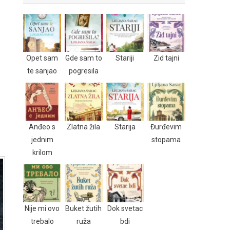
Opet sam
Gde sam to
Stariji
Zid tajni
te sanjao
pogresila
Anđeo s
Zlatna žila
Starija
Đurđevim
jednim
stopama
krilom
Nije mi ovo
Buket žutih
Dok svetac
trebalo
ruža
bdi