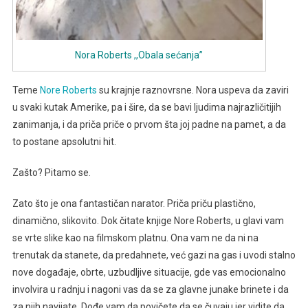
Nora Roberts ,,Obala sećanja”
Teme
Nore Roberts
su krajnje raznovrsne. Nora uspeva da zaviri
u svaki kutak Amerike, pa i šire, da se bavi ljudima najrazličitijih
zanimanja, i da priča priče o prvom šta joj padne na pamet, a da
to postane apsolutni hit.
Zašto? Pitamo se.
Zato što je ona fantastičan narator. Priča priču plastično,
dinamično, slikovito. Dok čitate knjige Nore Roberts, u glavi vam
se vrte slike kao na filmskom platnu. Ona vam ne da ni na
trenutak da stanete, da predahnete, već gazi na gas i uvodi stalno
nove događaje, obrte, uzbudljive situacije, gde vas emocionalno
involvira u radnju i nagoni vas da se za glavne junake brinete i da
za njih navijate. Dođe vam da povičete da se čuvaju jer vidite da