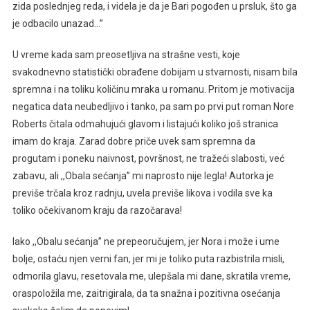
zida poslednjeg reda, i videla je da je Bari pogođen u prsluk, što ga
je odbacilo unazad…’’
U vreme kada sam preosetljiva na strašne vesti, koje
svakodnevno statistički obrađene dobijam u stvarnosti, nisam bila
spremna i na toliku količinu mraka u romanu. Pritom je motivacija
negatica data neubedljivo i tanko, pa sam po prvi put roman Nore
Roberts čitala odmahujući glavom i listajući koliko još stranica
imam do kraja. Zarad dobre priče uvek sam spremna da
progutam i poneku naivnost, površnost, ne tražeći slabosti, već
zabavu, ali ,,Obala sećanja’’ mi naprosto nije legla! Autorka je
previše trčala kroz radnju, uvela previše likova i vodila sve ka
toliko očekivanom kraju da razočarava!
Iako ,,Obalu sećanja’’ ne prepeoručujem, jer Nora i može i ume
bolje, ostaću njen verni fan, jer mi je toliko puta razbistrila misli,
odmorila glavu, resetovala me, ulepšala mi dane, skratila vreme,
oraspoložila me, zaitrigirala, da ta snažna i pozitivna osećanja