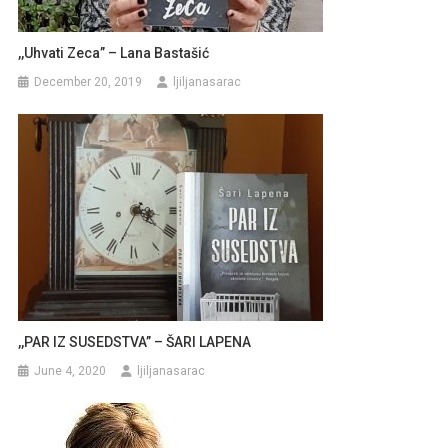
,,Uhvati Zeca” – Lana Bastašić
December 20, 2019
ljiljanasarac
,,PAR IZ SUSEDSTVA” – ŠARI LAPENA
June 4, 2020
ljiljanasarac