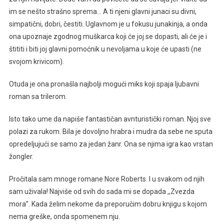
im se nešto strašno sprema… A ti njeni glavni junaci su divni,
simpatični, dobri, čestiti. Uglavnom je u fokusu junakinja, a onda
ona upoznaje zgodnog muškarca koji će joj se dopasti, ali će je i
štititi i biti joj glavni pomoćnik u nevoljama u koje će upasti (ne
svojom krivicom).
Otuda je ona pronašla najbolji mogući miks koji spaja ljubavni
roman sa trilerom.
Isto tako ume da napiše fantastičan avnturistički roman. Njoj sve
polazi za rukom. Bila je dovoljno hrabra i mudra da sebe ne sputa
opredeljujući se samo za jedan žanr. Ona se njima igra kao vrstan
žongler.
Pročitala sam mnoge romane Nore Roberts. I u svakom od njih
sam uživala! Najviše od svih do sada mi se dopada ,,Zvezda
mora”. Kada želim nekome da preporučim dobru knjigu s kojom
nema greške, onda spomenem nju.