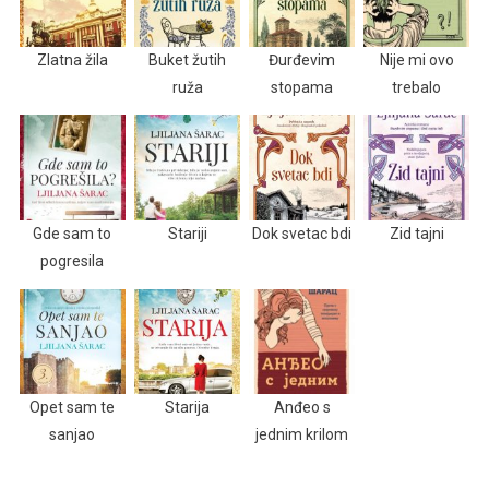
Zlatna žila
Buket žutih
Đurđevim
Nije mi ovo
ruža
stopama
trebalo
Gde sam to
Stariji
Dok svetac bdi
Zid tajni
pogresila
Opet sam te
Starija
Anđeo s
sanjao
jednim krilom