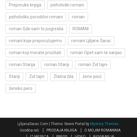
Preporuke knjiga
psihološki romani
psihološko porodični romani
roman
roman Gde sam to pogrešila
ROMANI
romani koje preporučujemo
romani Ljiljane Šarac
roman koji morate pročitati
roman Opet sam te sanjao
roman Starija
roman Stariji
roman Zid tajni
Stariji
Zid tajni
Zlatna žila
žene pisci
žensko pero
LjiljanaSarac.Com
|
Theme: News Portal by
Mystery Themes
.
Uvodna reč
PRODAJA KNJIGA
O MOJIM ROMANIMA
IZ MESECA
PRESS
VIDEO
BIOGRAFIJA