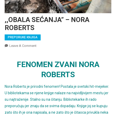
,,OBALA SEĆANJA” – NORA
ROBERTS
PREPORUKE KNJIGA
On
Leave A Comment
,,OBALA
SEĆANJA”
FENOMEN ZVANI NORA
–
NORA
ROBERTS
ROBERTS
Nora Roberts je prirodni fenomen! Postala je svetski hit-mejeker.
U bibliotekama se njene knjige nalaze na najvidljivijem mestu jer
su najtraženije. Stalno su na čitanju. Bibliotekarke ih rado
preporučuju jer znaju da se svima dopadaju. Knjige joj se kupuju
zato što ih je ona napisala, a ne zato što je čitaoca privukla neka