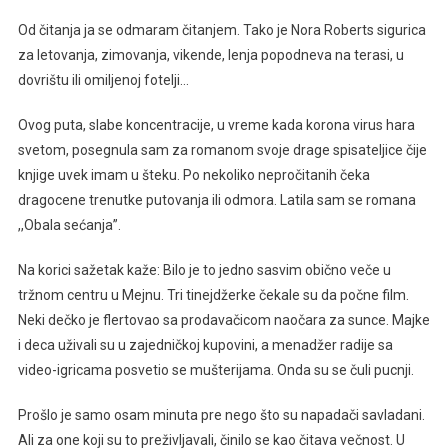
Od čitanja ja se odmaram čitanjem. Tako je Nora Roberts sigurica
za letovanja, zimovanja, vikende, lenja popodneva na terasi, u
dovrištu ili omiljenoj fotelji…
Ovog puta, slabe koncentracije, u vreme kada korona virus hara
svetom, posegnula sam za romanom svoje drage spisateljice čije
knjige uvek imam u šteku. Po nekoliko nepročitanih čeka
dragocene trenutke putovanja ili odmora. Latila sam se romana
,,Obala sećanja”.
Na korici sažetak kaže: Bilo je to jedno sasvim obično veče u
tržnom centru u Mejnu. Tri tinejdžerke čekale su da počne film.
Neki dečko je flertovao sa prodavačicom naočara za sunce. Majke
i deca uživali su u zajedničkoj kupovini, a menadžer radije sa
video-igricama posvetio se mušterijama. Onda su se čuli pucnji.
Prošlo je samo osam minuta pre nego što su napadači savladani.
Ali za one koji su to preživljavali, činilo se kao čitava večnost. U