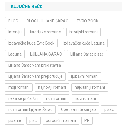
KLJUČNE REČI:
BLOG
BLOG LJILJANE ŠARAC
EVRO BOOK
Intervju
istorijske romane
istorijski romani
Izdavačka kuća Evro Book
Izdavačka kuća Laguna
Laguna
LJILJANA SARAC
Ljiljana Šarac pisac
Ljiljana Šarac vam predstavlja
Ljiljana Šarac vam preporučuje
ljubavni romani
moji romani
najnoviji romani
najčitaniji romani
neka se priča širi
novi roman
novi romani
novi roman Ljiljane Šarac
Opet sam te sanjao
pisac
pisanje
pisci
porodični romani
PR