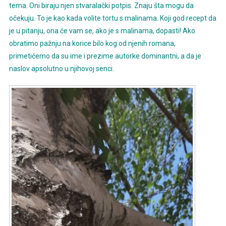
tema. Oni biraju njen stvaralački potpis. Znaju šta mogu da
očekuju. To je kao kada volite tortu s malinama. Koji god recept da
je u pitanju, ona će vam se, ako je s malinama, dopasti! Ako
obratimo pažnju na korice bilo kog od njenih romana,
primetićemo da su ime i prezime autorke dominantni, a da je
naslov apsolutno u njihovoj senci.