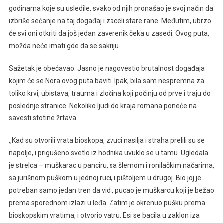
godinama koje su usledile, svako od njih pronašao je svoj način da
izbriše sećanje na taj događaj i zaceli stare rane. Međutim, ubrzo
će svi oni otkriti da još jedan zaverenik čeka u zasedi. Ovog puta,
možda neće imati gde da se sakriju.
Sažetak je obećavao. Jasno je nagovestio brutalnost događaja
kojim će se Nora ovog puta baviti. Ipak, bila sam nespremna za
toliko krvi, ubistava, trauma i zločina koji počinju od prve i traju do
poslednje stranice. Nekoliko ljudi do kraja romana poneće na
savesti stotine žrtava.
,,Kad su otvorili vrata bioskopa, zvuci nasilja i straha prelili su se
napolje, i prigušeno svetlo iz hodnika uvuklo se u tamu. Ugledala
je strelca – muškarac u panciru, sa šlemom i ronilačkim načarima,
sa jurišnom puškom u jednoj ruci, i pištoljem u drugoj. Bio joj je
potreban samo jedan tren da vidi, pucao je muškarcu koji je bežao
prema sporednom izlazi u leđa. Zatim je okrenuo pušku prema
bioskopskim vratima, i otvorio vatru. Esi se bacila u zaklon iza