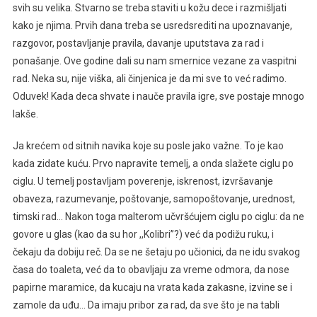
svih su velika. Stvarno se treba staviti u kožu dece i razmišljati
kako je njima. Prvih dana treba se usredsrediti na upoznavanje,
razgovor, postavljanje pravila, davanje uputstava za rad i
ponašanje. Ove godine dali su nam smernice vezane za vaspitni
rad. Neka su, nije viška, ali činjenica je da mi sve to već radimo.
Oduvek! Kada deca shvate i nauče pravila igre, sve postaje mnogo
lakše.
Ja krećem od sitnih navika koje su posle jako važne. To je kao
kada zidate kuću. Prvo napravite temelj, a onda slažete ciglu po
ciglu. U temelj postavljam poverenje, iskrenost, izvršavanje
obaveza, razumevanje, poštovanje, samopoštovanje, urednost,
timski rad… Nakon toga malterom učvršćujem ciglu po ciglu: da ne
govore u glas (kao da su hor ,,Kolibri’’?) već da podižu ruku, i
čekaju da dobiju reč. Da se ne šetaju po učionici, da ne idu svakog
časa do toaleta, već da to obavljaju za vreme odmora, da nose
papirne maramice, da kucaju na vrata kada zakasne, izvine se i
zamole da uđu… Da imaju pribor za rad, da sve što je na tabli