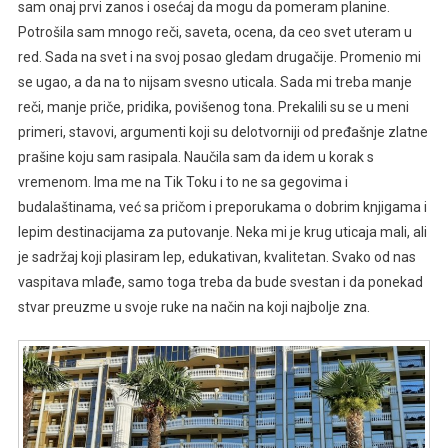
sam onaj prvi zanos i osećaj da mogu da pomeram planine.
Potrošila sam mnogo reči, saveta, ocena, da ceo svet uteram u
red. Sada na svet i na svoj posao gledam drugačije. Promenio mi
se ugao, a da na to nijsam svesno uticala. Sada mi treba manje
reči, manje priče, pridika, povišenog tona. Prekalili su se u meni
primeri, stavovi, argumenti koji su delotvorniji od pređašnje zlatne
prašine koju sam rasipala. Naučila sam da idem u korak s
vremenom. Ima me na Tik Toku i to ne sa gegovima i
budalaštinama, već sa pričom i preporukama o dobrim knjigama i
lepim destinacijama za putovanje. Neka mi je krug uticaja mali, ali
je sadržaj koji plasiram lep, edukativan, kvalitetan. Svako od nas
vaspitava mlađe, samo toga treba da bude svestan i da ponekad
stvar preuzme u svoje ruke na način na koji najbolje zna.