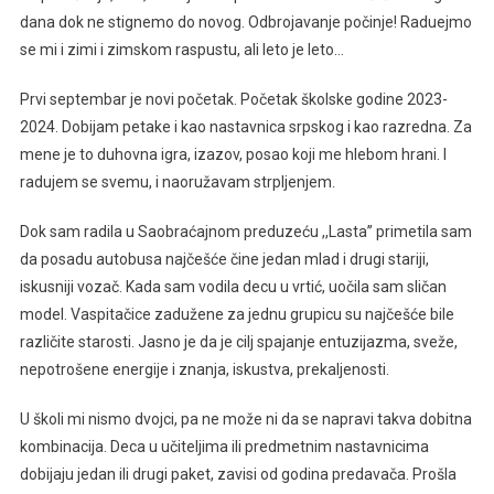
dana dok ne stignemo do novog. Odbrojavanje počinje! Raduejmo
se mi i zimi i zimskom raspustu, ali leto je leto…
Prvi septembar je novi početak. Početak školske godine 2023-
2024. Dobijam petake i kao nastavnica srpskog i kao razredna. Za
mene je to duhovna igra, izazov, posao koji me hlebom hrani. I
radujem se svemu, i naoružavam strpljenjem.
Dok sam radila u Saobraćajnom preduzeću ,,Lasta’’ primetila sam
da posadu autobusa najčešće čine jedan mlad i drugi stariji,
iskusniji vozač. Kada sam vodila decu u vrtić, uočila sam sličan
model. Vaspitačice zadužene za jednu grupicu su najčešće bile
različite starosti. Jasno je da je cilj spajanje entuzijazma, sveže,
nepotrošene energije i znanja, iskustva, prekaljenosti.
U školi mi nismo dvojci, pa ne može ni da se napravi takva dobitna
kombinacija. Deca u učiteljima ili predmetnim nastavnicima
dobijaju jedan ili drugi paket, zavisi od godina predavača. Prošla