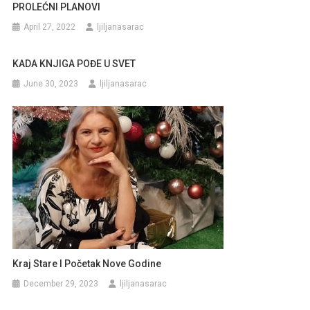
PROLEĆNI PLANOVI
April 27, 2022
ljiljanasarac
KADA KNJIGA POĐE U SVET
June 30, 2023
ljiljanasarac
Kraj Stare I Početak Nove Godine
December 29, 2023
ljiljanasarac