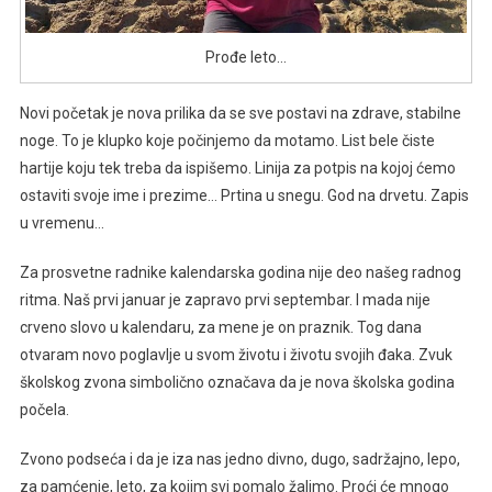
Prođe leto…
Novi početak je nova prilika da se sve postavi na zdrave, stabilne
noge. To je klupko koje počinjemo da motamo. List bele čiste
hartije koju tek treba da ispišemo. Linija za potpis na kojoj ćemo
ostaviti svoje ime i prezime… Prtina u snegu. God na drvetu. Zapis
u vremenu…
Za prosvetne radnike kalendarska godina nije deo našeg radnog
ritma. Naš prvi januar je zapravo prvi septembar. I mada nije
crveno slovo u kalendaru, za mene je on praznik. Tog dana
otvaram novo poglavlje u svom životu i životu svojih đaka. Zvuk
školskog zvona simbolično označava da je nova školska godina
počela.
Zvono podseća i da je iza nas jedno divno, dugo, sadržajno, lepo,
za pamćenje, leto, za kojim svi pomalo žalimo. Proći će mnogo