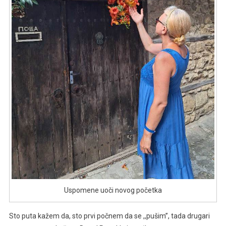
Uspomene uoči novog početka
Sto puta kažem da, sto prvi počnem da se ,,pušim’’, tada drugari