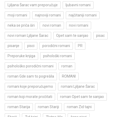
Ljiljana Šarac vam preporučuje
ljubavni romani
moji romani
najnoviji romani
najčitaniji romani
neka se priča širi
novi roman
novi romani
novi roman Ljiljane Šarac
Opet sam te sanjao
pisac
pisanje
pisci
porodični romani
PR
Preporuke knjiga
psihološki romani
psihološko porodični romani
roman
roman Gde sam to pogrešila
ROMANI
romani koje preporučujemo
romani Ljiljane Šarac
roman koji morate pročitati
roman Opet sam te sanjao
roman Starija
roman Stariji
roman Zid tajni
Stariji
Zid tajni
Zlatna žila
žene pisci