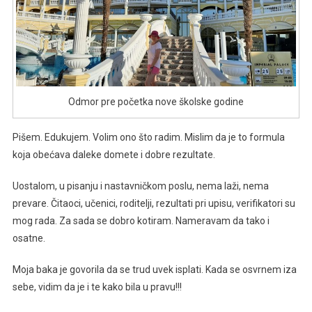
Odmor pre početka nove školske godine
Pišem. Edukujem. Volim ono što radim. Mislim da je to formula
koja obećava daleke domete i dobre rezultate.
Uostalom, u pisanju i nastavničkom poslu, nema laži, nema
prevare. Čitaoci, učenici, roditelji, rezultati pri upisu, verifikatori su
mog rada. Za sada se dobro kotiram. Nameravam da tako i
osatne.
Moja baka je govorila da se trud uvek isplati. Kada se osvrnem iza
sebe, vidim da je i te kako bila u pravu!!!