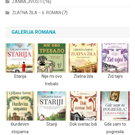
ZANIMLJIVOSTI
(16)
ZLATNA ŽILA – 6. ROMAN
(7)
GALERIJA ROMANA
Starija
Nije mi ovo
Zlatna žila
Zid tajni
trebalo
Đurđevim
Stariji
Dok svetac bdi
Gde sam to
stopama
pogresila