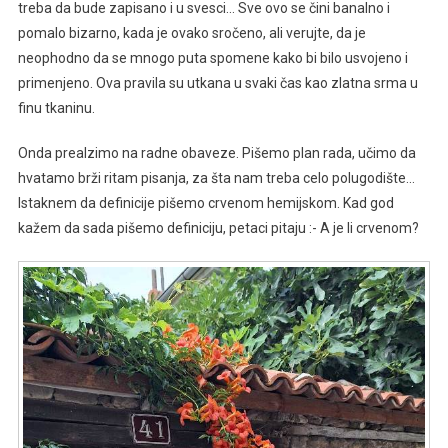
treba da bude zapisano i u svesci… Sve ovo se čini banalno i
pomalo bizarno, kada je ovako sročeno, ali verujte, da je
neophodno da se mnogo puta spomene kako bi bilo usvojeno i
primenjeno. Ova pravila su utkana u svaki čas kao zlatna srma u
finu tkaninu.
Onda prealzimo na radne obaveze. Pišemo plan rada, učimo da
hvatamo brži ritam pisanja, za šta nam treba celo polugodište…
Istaknem da definicije pišemo crvenom hemijskom. Kad god
kažem da sada pišemo definiciju, petaci pitaju :- A je li crvenom?