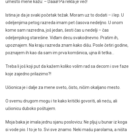
umesto mene kažu: – Daaa! Pa rekla je već!
Istina je da je svaki početak težak. Moram uz to dodati – i lep. U
odeljenjima petog razreda imam pet časova nedeljno. U onom
kome sam razredna, još jedan, šesti čas u nedelji – čas
odeljenjskog starešine. Viđam decu svakodnevno. Pratim ih,
upoznajem. Na kraju razreda znam kako dišu. Posle četiri godine,
poznajem ih kao da sam im prva komšinica, ujna ili tetka…
Treba li još koji put da kažem koliko volim rad sa decom i sve faze
koje zajedno prilazimo?!
Učionica je i dalje za mene sveto, čisto, ničim okaljano mesto.
O svemu drugom mogu i te kako kritički govoriti, ali neću, ali
učionicu duboko poštujem.
Moja baka je imala jednu sjanu poslovicu: Ne pljuj u bunar iz koga
si vode pio. I to je to. Svi sve znamo. Neki mašu parolama, a ništa