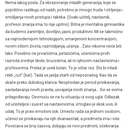
Nema lakog posla. Za obrazovanje mladih generacija, koje se
poprilično razlikuju od naših, potrebno je mnogo truda. I strljenja i
smišljanja novih pristupa i taktika. (Svaki učitelj, nastavnik,
profesor znanja ima, to nije upitno). Bitna je mentalna gimnastika
da budemo zanimljivi, dovitljivi, jasni, produktivni. Mi se takmičino
sa najmodernijom tehnologijom, smanjenom koncentracijom,
novim stilom života, razmišljanja, učenja… Zato nikome neće biti
lako. Posebno ne prvačićima, petačićima, učenicima prvih
razreda srednje škole, brucošima, ali ni njihovim nastavnicima i
profesorima. Prelaz je uvek bolan. To je oštar rez. Što bi mladi
rekli ,,cut’’ (kat). Tada se javlja starh od nepoznatog. Kao da se
skače preko dubokog klanca. Neophodan je period privikavanja,
savladavanja novih pravila, usvajanja novih znanja… Svi se svima
prilagođavaju. Osvrnuću se na tu situaciju iz svog ugla. Odlazak
od učeiteljice i susret sa nastavnicima, vrtoglavi je skok uvis, ili
udalj. To je pravi emotivni šok. Umesto rada sa jednom osobom,
učenici se privikavaju na njih dvanaestak, a predmeta ima i više.
Povećava se broj časova, dobijaju se novi predmeti, očekivanja