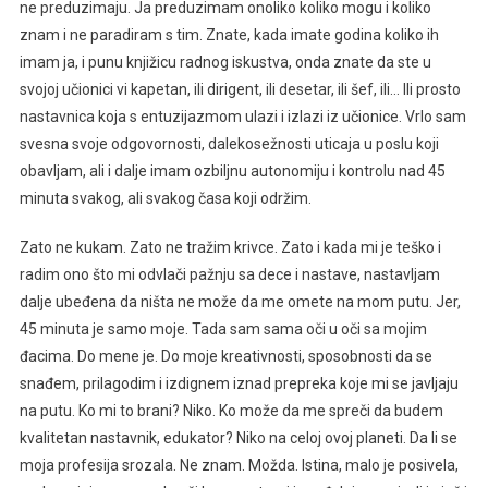
ne preduzimaju. Ja preduzimam onoliko koliko mogu i koliko
znam i ne paradiram s tim. Znate, kada imate godina koliko ih
imam ja, i punu knjižicu radnog iskustva, onda znate da ste u
svojoj učionici vi kapetan, ili dirigent, ili desetar, ili šef, ili… Ili prosto
nastavnica koja s entuzijazmom ulazi i izlazi iz učionice. Vrlo sam
svesna svoje odgovornosti, dalekosežnosti uticaja u poslu koji
obavljam, ali i dalje imam ozbiljnu autonomiju i kontrolu nad 45
minuta svakog, ali svakog časa koji održim.
Zato ne kukam. Zato ne tražim krivce. Zato i kada mi je teško i
radim ono što mi odvlači pažnju sa dece i nastave, nastavljam
dalje ubeđena da ništa ne može da me omete na mom putu. Jer,
45 minuta je samo moje. Tada sam sama oči u oči sa mojim
đacima. Do mene je. Do moje kreativnosti, sposobnosti da se
snađem, prilagodim i izdignem iznad prepreka koje mi se javljaju
na putu. Ko mi to brani? Niko. Ko može da me spreči da budem
kvalitetan nastavnik, edukator? Niko na celoj ovoj planeti. Da li se
moja profesija srozala. Ne znam. Možda. Istina, malo je posivela,