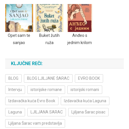
Opet sam te
Buket žutih
Anđeo s
sanjao
ruža
jednim krilom
KLJUČNE REČI:
BLOG
BLOG LJILJANE ŠARAC
EVRO BOOK
Intervju
istorijske romane
istorijski romani
Izdavačka kuća Evro Book
Izdavačka kuća Laguna
Laguna
LJILJANA SARAC
Ljiljana Šarac pisac
Ljiljana Šarac vam predstavlja