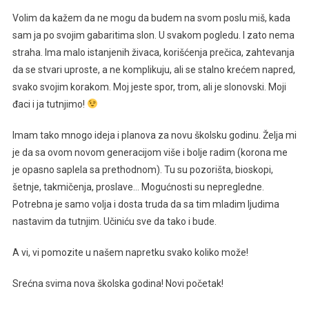
Volim da kažem da ne mogu da budem na svom poslu miš, kada
sam ja po svojim gabaritima slon. U svakom pogledu. I zato nema
straha. Ima malo istanjenih živaca, korišćenja prečica, zahtevanja
da se stvari uproste, a ne komplikuju, ali se stalno krećem napred,
svako svojim korakom. Moj jeste spor, trom, ali je slonovski. Moji
đaci i ja tutnjimo!
Imam tako mnogo ideja i planova za novu školsku godinu. Želja mi
je da sa ovom novom generacijom više i bolje radim (korona me
je opasno saplela sa prethodnom). Tu su pozorišta, bioskopi,
šetnje, takmičenja, proslave… Mogućnosti su nepregledne.
Potrebna je samo volja i dosta truda da sa tim mladim ljudima
nastavim da tutnjim. Učiniću sve da tako i bude.
A vi, vi pomozite u našem napretku svako koliko može!
Srećna svima nova školska godina! Novi početak!