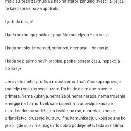
malo su joj se zavrnule uši kao na staroj izanđaloj svesci, ali je još i
te kako spremna za upotrebu.
Ljudi, do nas je!
I kada se mnogo podilazi i popušta roditeljima – do nas je.
I kada se toleriše neread, bahatost, neznanje – do nas je.
I kada se plašimo novih propisa, papira, poseta času, inspekcija –
do nas je.
Jer sve to dođe i prođe, a mi ostajemo. I naši đaci kopiraju svoje
roditelje i nas kao svoje uzore. Pa hajde da im damo svetle
primere. Nema kukanja, nema žalbi, nema nerada, nema trošenja
energije na formu. Uvek sam uspešna i zadovoljna kada se
usredsredim na sadržaj, na kvalite, na rad, napredak, znanje,
prijateljstvo, druženje, kultruru, finu komunikaciju u kojoj se zna ko
je ko i gde su svima uloge vrlo dobro podeljene! E, tada sve štima.