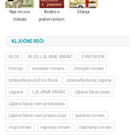
Nije mi ovo
Anđeo s
Starija
trebalo
jednim krilom
KLJUČNE REČI:
BLOG
BLOG LJILJANE ŠARAC
EVRO BOOK
Intervju
istorijske romane
istorijski romani
Izdavačka kuća Evro Book
Izdavačka kuća Laguna
Laguna
LJILJANA SARAC
Ljiljana Šarac pisac
Ljiljana Šarac vam predstavlja
Ljiljana Šarac vam preporučuje
ljubavni romani
moji romani
najnoviji romani
najčitaniji romani