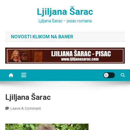
Skip
Ljiljana Šarac
to
content
Ljiljana Šarac – pisac romana
NOVOSTI KLIKOM NA BANER
Ljiljana Šarac
On
Leave A Comment
Ljiljana
Šarac