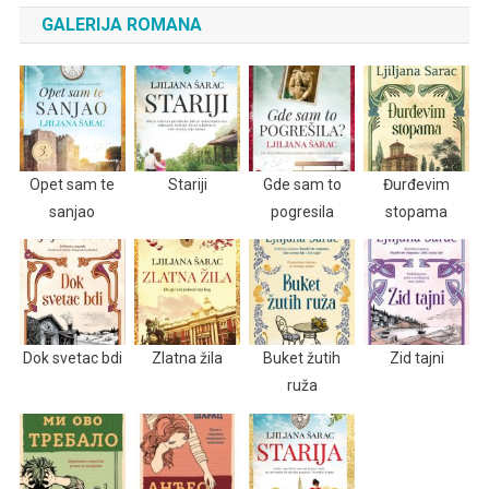
GALERIJA ROMANA
Opet sam te
Stariji
Gde sam to
Đurđevim
sanjao
pogresila
stopama
Dok svetac bdi
Zlatna žila
Buket žutih
Zid tajni
ruža