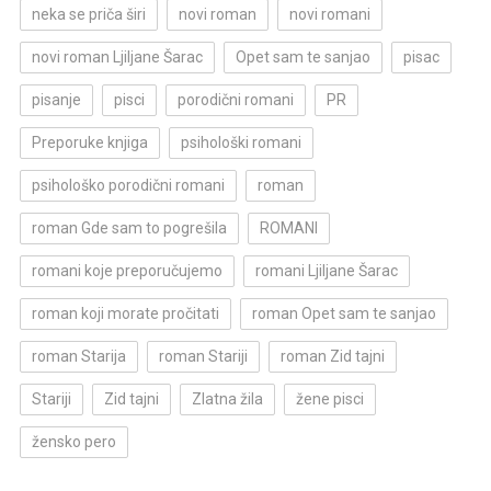
neka se priča širi
novi roman
novi romani
novi roman Ljiljane Šarac
Opet sam te sanjao
pisac
pisanje
pisci
porodični romani
PR
Preporuke knjiga
psihološki romani
psihološko porodični romani
roman
roman Gde sam to pogrešila
ROMANI
romani koje preporučujemo
romani Ljiljane Šarac
roman koji morate pročitati
roman Opet sam te sanjao
roman Starija
roman Stariji
roman Zid tajni
Stariji
Zid tajni
Zlatna žila
žene pisci
žensko pero