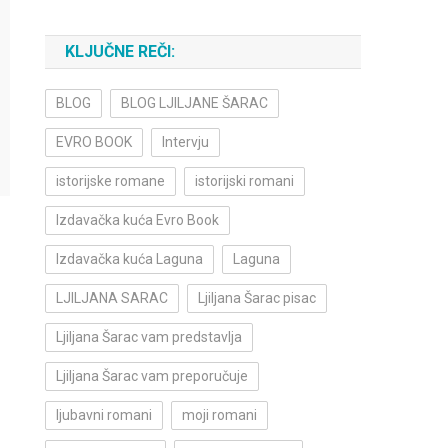
KLJUČNE REČI:
BLOG
BLOG LJILJANE ŠARAC
EVRO BOOK
Intervju
istorijske romane
istorijski romani
Izdavačka kuća Evro Book
Izdavačka kuća Laguna
Laguna
LJILJANA SARAC
Ljiljana Šarac pisac
Ljiljana Šarac vam predstavlja
Ljiljana Šarac vam preporučuje
ljubavni romani
moji romani