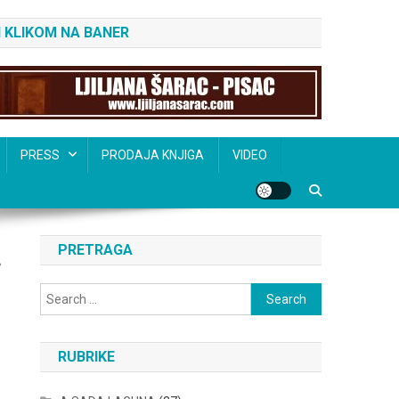
 KLIKOM NA BANER
PRESS
PRODAJA KNJIGA
VIDEO
PRETRAGA
.
Search
for:
RUBRIKE