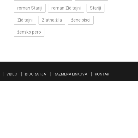
roman Stariji
roman Zid tajni
Stariji
Zid tajni
Zlatna žila
žene pisci
žensko pero
VIDEO
BIOGRAFIJA
RAZMENA LINKOVA
KONTAKT