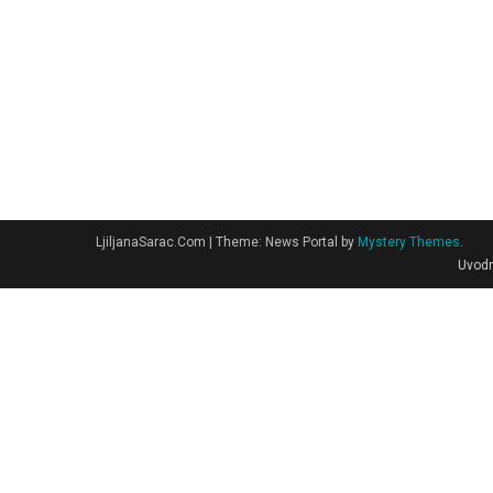
LjiljanaSarac.Com
|
Theme: News Portal by
Mystery Themes
.
Uvodn