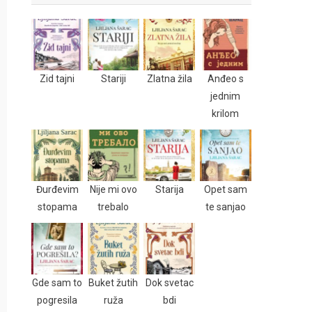
Zid tajni
Stariji
Zlatna žila
Anđeo s
jednim
krilom
Đurđevim
Nije mi ovo
Starija
Opet sam
stopama
trebalo
te sanjao
Gde sam to
Buket žutih
Dok svetac
pogresila
ruža
bdi