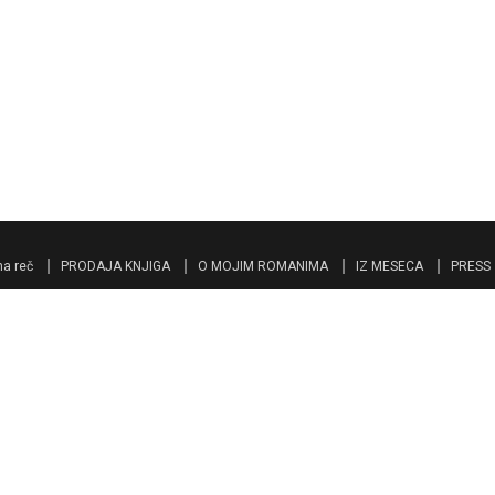
a reč
PRODAJA KNJIGA
O MOJIM ROMANIMA
IZ MESECA
PRESS