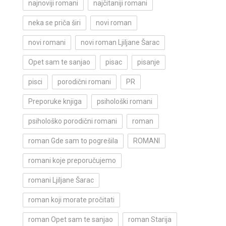
najnoviji romani
najčitaniji romani
neka se priča širi
novi roman
novi romani
novi roman Ljiljane Šarac
Opet sam te sanjao
pisac
pisanje
pisci
porodični romani
PR
Preporuke knjiga
psihološki romani
psihološko porodični romani
roman
roman Gde sam to pogrešila
ROMANI
romani koje preporučujemo
romani Ljiljane Šarac
roman koji morate pročitati
roman Opet sam te sanjao
roman Starija