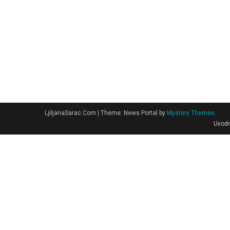
LjiljanaSarac.Com
|
Theme: News Portal by
Mystery Themes
.
Uvodn