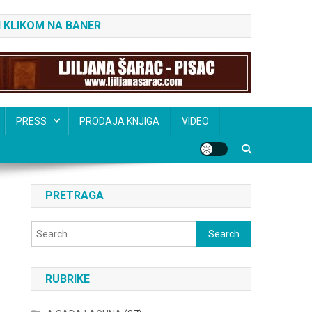
 KLIKOM NA BANER
PRESS
PRODAJA KNJIGA
VIDEO
PRETRAGA
Search
for:
RUBRIKE