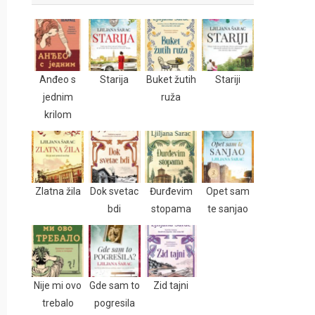
Anđeo s
Starija
Buket žutih
Stariji
jednim
ruža
krilom
Zlatna žila
Dok svetac
Đurđevim
Opet sam
bdi
stopama
te sanjao
Nije mi ovo
Gde sam to
Zid tajni
trebalo
pogresila