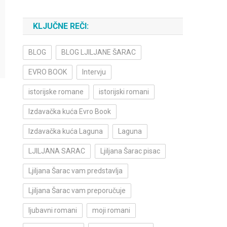
KLJUČNE REČI:
BLOG
BLOG LJILJANE ŠARAC
EVRO BOOK
Intervju
istorijske romane
istorijski romani
Izdavačka kuća Evro Book
Izdavačka kuća Laguna
Laguna
LJILJANA SARAC
Ljiljana Šarac pisac
Ljiljana Šarac vam predstavlja
Ljiljana Šarac vam preporučuje
ljubavni romani
moji romani