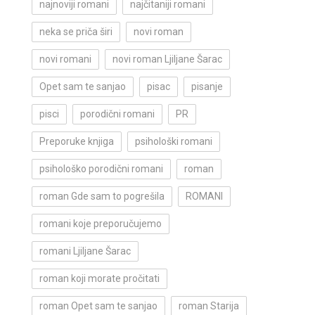
najnoviji romani
najčitaniji romani
neka se priča širi
novi roman
novi romani
novi roman Ljiljane Šarac
Opet sam te sanjao
pisac
pisanje
pisci
porodični romani
PR
Preporuke knjiga
psihološki romani
psihološko porodični romani
roman
roman Gde sam to pogrešila
ROMANI
romani koje preporučujemo
romani Ljiljane Šarac
roman koji morate pročitati
roman Opet sam te sanjao
roman Starija