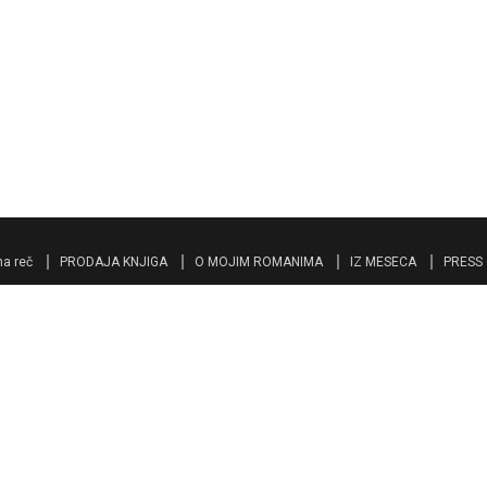
a reč
PRODAJA KNJIGA
O MOJIM ROMANIMA
IZ MESECA
PRESS