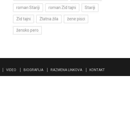
roman Stariji
roman Zid tajni
Stariji
Zid tajni
Zlatna žila
žene pisci
žensko pero
VIDEO
BIOGRAFIJA
RAZMENA LINKOVA
KONTAKT