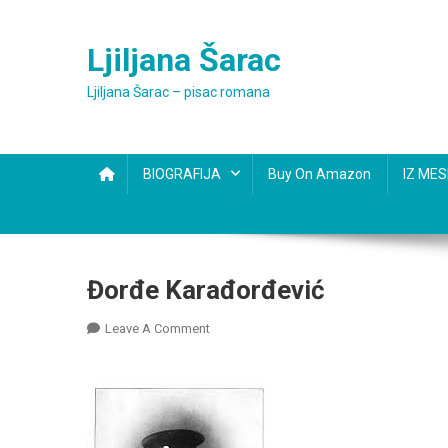
Skip
to
Ljiljana Šarac
content
Ljiljana Šarac – pisac romana
BIOGRAFIJA
Buy On Amazon
IZ ME
Đorđe Karađorđević
On
Leave A Comment
Đorđe
Karađorđević