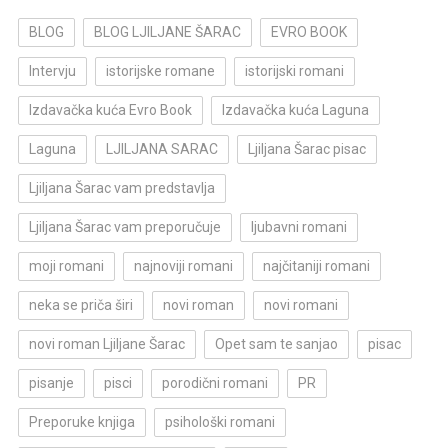
BLOG
BLOG LJILJANE ŠARAC
EVRO BOOK
Intervju
istorijske romane
istorijski romani
Izdavačka kuća Evro Book
Izdavačka kuća Laguna
Laguna
LJILJANA SARAC
Ljiljana Šarac pisac
Ljiljana Šarac vam predstavlja
Ljiljana Šarac vam preporučuje
ljubavni romani
moji romani
najnoviji romani
najčitaniji romani
neka se priča širi
novi roman
novi romani
novi roman Ljiljane Šarac
Opet sam te sanjao
pisac
pisanje
pisci
porodični romani
PR
Preporuke knjiga
psihološki romani