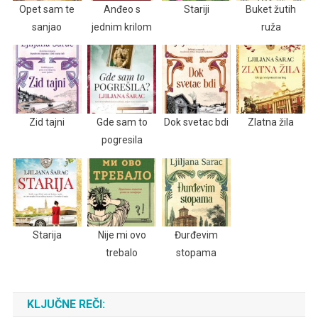
Opet sam te
Anđeo s
Stariji
Buket žutih
sanjao
jednim krilom
ruža
Zid tajni
Gde sam to
Dok svetac bdi
Zlatna žila
pogresila
Starija
Nije mi ovo
Đurđevim
trebalo
stopama
KLJUČNE REČI: