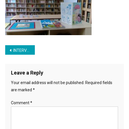
Post
INTERVJU – SANDA IGNJATOVIĆ, BIBLIOTEKARKA
navigation
Leave a Reply
Your email address will not be published.
Required fields
are marked
*
Comment
*