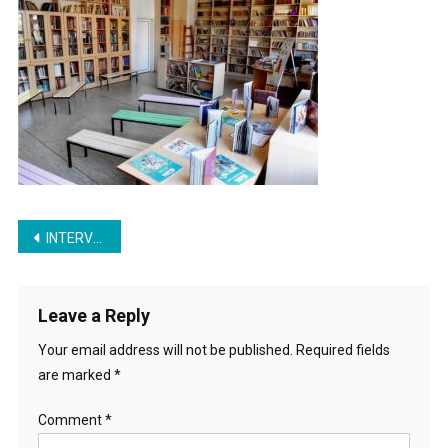
Dečanski
Post
INTERVJU – SANDA IGNJATOVIĆ, BIBLIOTEKARKA
navigation
Leave a Reply
Your email address will not be published.
Required fields
are marked
*
Comment
*