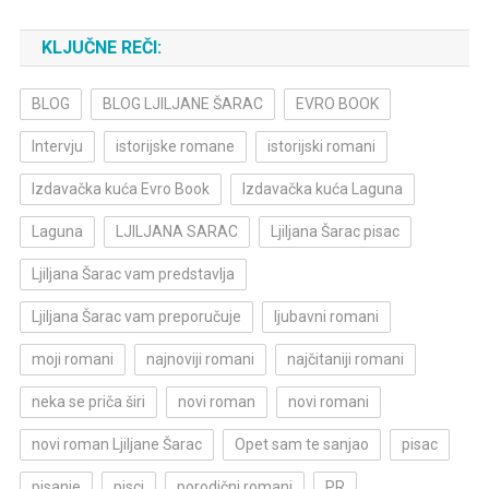
KLJUČNE REČI:
BLOG
BLOG LJILJANE ŠARAC
EVRO BOOK
Intervju
istorijske romane
istorijski romani
Izdavačka kuća Evro Book
Izdavačka kuća Laguna
Laguna
LJILJANA SARAC
Ljiljana Šarac pisac
Ljiljana Šarac vam predstavlja
Ljiljana Šarac vam preporučuje
ljubavni romani
moji romani
najnoviji romani
najčitaniji romani
neka se priča širi
novi roman
novi romani
novi roman Ljiljane Šarac
Opet sam te sanjao
pisac
pisanje
pisci
porodični romani
PR