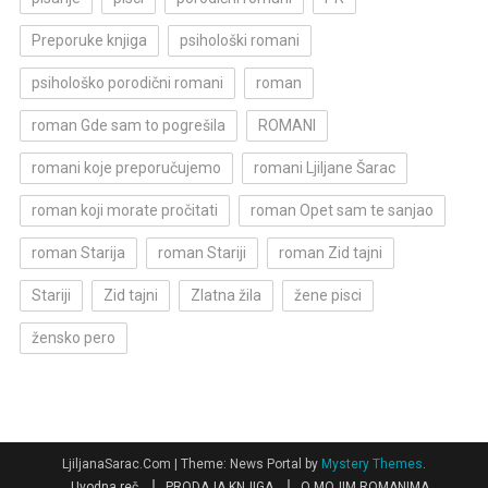
Preporuke knjiga
psihološki romani
psihološko porodični romani
roman
roman Gde sam to pogrešila
ROMANI
romani koje preporučujemo
romani Ljiljane Šarac
roman koji morate pročitati
roman Opet sam te sanjao
roman Starija
roman Stariji
roman Zid tajni
Stariji
Zid tajni
Zlatna žila
žene pisci
žensko pero
LjiljanaSarac.Com
|
Theme: News Portal by
Mystery Themes
.
Uvodna reč
PRODAJA KNJIGA
O MOJIM ROMANIMA