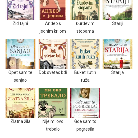
Zid tajni
Anđeo s
Đurđevim
Stariji
jednim krilom
stopama
Opet sam te
Dok svetac bdi
Buket žutih
Starija
sanjao
ruža
Zlatna žila
Nije mi ovo
Gde sam to
trebalo
pogresila