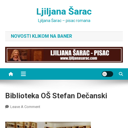
Skip
Ljiljana Šarac
to
content
Ljiljana Šarac – pisac romana
NOVOSTI KLIKOM NA BANER
Biblioteka OŠ Stefan Dečanski
On
Leave A Comment
Biblioteka
OŠ
Stefan